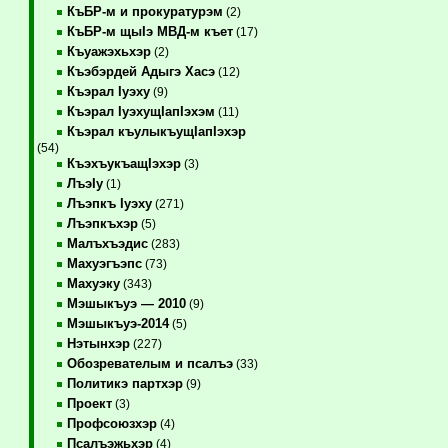
КъБР-м и прокуратурэм
(2)
КъБР-м щыIэ МВД-м къет
(17)
Къуажэхьхэр
(2)
Къэбэрдей Адыгэ Хасэ
(12)
Къэрал Iуэху
(9)
Къэрал IуэхущIапIэхэм
(11)
Къэрал къулыкъущIапIэхэр
(54)
КъэхъукъащIэхэр
(3)
ЛъэIу
(1)
Лъэпкъ Iуэху
(271)
Лъэпкъхэр
(5)
Малъхъэдис
(283)
Махуэгъэпс
(73)
Махуэку
(343)
Мэшыкъуэ — 2010
(9)
Мэшыкъуэ-2014
(5)
Нэтынхэр
(227)
Обозревателым и псалъэ
(33)
Политикэ партхэр
(9)
Проект
(3)
Профсоюзхэр
(4)
Псалъэжьхэр
(4)