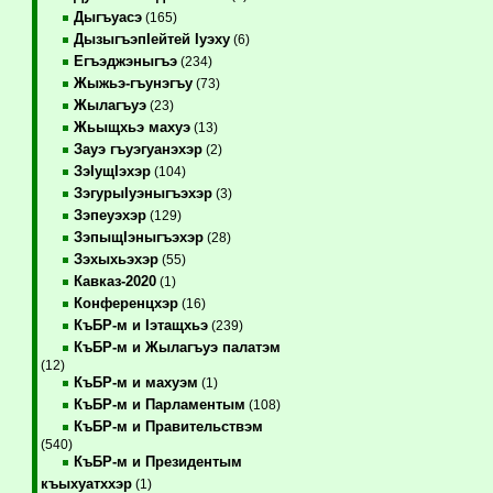
Дыгъуасэ
(165)
ДызыгъэпIейтей Iуэху
(6)
Егъэджэныгъэ
(234)
Жыжьэ-гъунэгъу
(73)
Жылагъуэ
(23)
Жьыщхьэ махуэ
(13)
Зауэ гъуэгуанэхэр
(2)
ЗэIущIэхэр
(104)
ЗэгурыIуэныгъэхэр
(3)
Зэпеуэхэр
(129)
ЗэпыщIэныгъэхэр
(28)
Зэхыхьэхэр
(55)
Кавказ-2020
(1)
Конференцхэр
(16)
КъБР-м и Iэтащхьэ
(239)
КъБР-м и Жылагъуэ палатэм
(12)
КъБР-м и махуэм
(1)
КъБР-м и Парламентым
(108)
КъБР-м и Правительствэм
(540)
КъБР-м и Президентым
къыхуатххэр
(1)