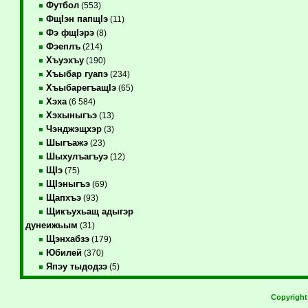
Футбол
(553)
ФщIэн папщIэ
(11)
Фэ фщIэрэ
(8)
Фэеплъ
(214)
Хъуэхъу
(190)
Хъыбар гуапэ
(234)
ХъыбарегъащIэ
(65)
Хэха
(6 584)
Хэхыныгъэ
(13)
Чэнджэщхэр
(3)
Шыгъажэ
(23)
Шыхулъагъуэ
(12)
ЩIэ
(75)
ЩIэныгъэ
(69)
Щапхъэ
(93)
Щикъухьащ адыгэр
дунеижьым
(31)
Щэнхабзэ
(179)
Юбилей
(370)
Япэу тыдодзэ
(5)
Copyrigh