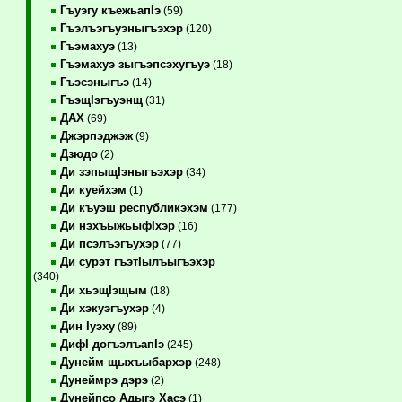
Гъуэгу къежьапIэ
(59)
Гъэлъэгъуэныгъэхэр
(120)
Гъэмахуэ
(13)
Гъэмахуэ зыгъэпсэхугъуэ
(18)
Гъэсэныгъэ
(14)
ГъэщIэгъуэнщ
(31)
ДАХ
(69)
Джэрпэджэж
(9)
Дзюдо
(2)
Ди зэпыщIэныгъэхэр
(34)
Ди куейхэм
(1)
Ди къуэш республикэхэм
(177)
Ди нэхъыжьыфIхэр
(16)
Ди псэлъэгъухэр
(77)
Ди сурэт гъэтIылъыгъэхэр
(340)
Ди хьэщIэщым
(18)
Ди хэкуэгъухэр
(4)
Дин Iуэху
(89)
ДифI догъэлъапIэ
(245)
Дунейм щыхъыбархэр
(248)
Дунеймрэ дэрэ
(2)
Дунейпсо Адыгэ Хасэ
(1)