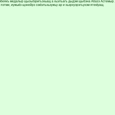
мбеякъ медалыр щызыIэригъэхьащ а хьэлъагъ дыдэм щыбэна Абазэ Астемыр. 
этми, иужькIэ щэнейрэ зэкIэлъхьэужьу ар и хьэрхуэрэгъухэм ятекIуащ.