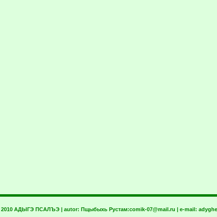
t 2010 АДЫГЭ ПСАЛЪЭ | autor:
Пщыбыхь Рустам:
comik-07@mail.ru
| e-mail:
adyghe