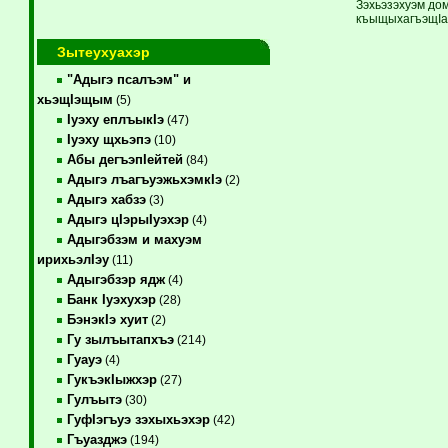
Зэхьэзэхуэм до
къыщыхагъэщIа п
Зытеухуахэр
"Адыгэ псалъэм" и
хьэщIэщым
(5)
Iуэху еплъыкIэ
(47)
Iуэху щхьэпэ
(10)
Абы дегъэпIейтей
(84)
Адыгэ лъагъуэжьхэмкIэ
(2)
Адыгэ хабзэ
(3)
Адыгэ цIэрыIуэхэр
(4)
Адыгэбзэм и махуэм
ирихьэлIэу
(11)
Адыгэбзэр ядж
(4)
Банк Iуэхухэр
(28)
БэнэкIэ хуит
(2)
Гу зылъытапхъэ
(214)
Гуауэ
(4)
ГукъэкIыжхэр
(27)
Гулъытэ
(30)
ГуфIэгъуэ зэхыхьэхэр
(42)
Гъуазджэ
(194)