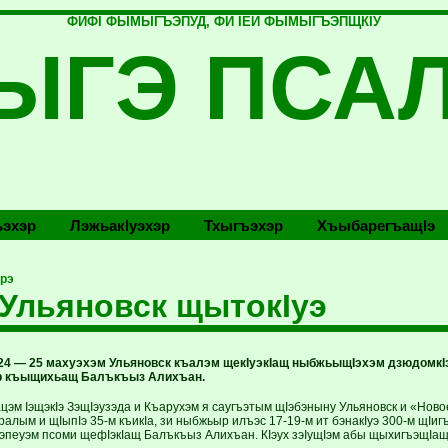
ФИФI ФЫМЫГЪЭПУД, ФИ IЕЙ ФЫМЫГЪЭПЩКIУ
ЫГЭ ПСА
эхэр
Лэжьакlуэхэр
Тхыгъэхэр
Хъыбарегъащlэ
рэ
Ульяновск щытокIуэ
24 — 25 махуэхэм Ульяновск къалэм щекIуэкIащ ныбжьыщIэхэм дзюдомкIэ
 къыщихьащ Балъкъыз Алихъан.
эм IэщэкIэ ЗэщIэузэда и Къарухэм я саугъэтым щIэбэныну Ульяновск и «Нов
алым и щIыпIэ 35-м къикIа, зи ныбжьыр илъэс 17-19-м ит бэнакIуэ 300-м щIигъ
зэпеуэм псоми щефIэкIащ Балъкъыз Алихъан. КIэух зэIущIэм абы щыхигъэщI