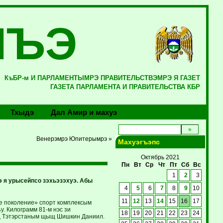
ЛЪЭ
КъБР-м И ПАРЛАМЕНТЫМРЭ ПРАВИТЕЛЬСТВЭМРЭ Я ГАЗЕТ
ГАЗЕТА ПАРЛАМЕНТА И ПРАВИТЕЛЬСТВА КБР
Тхыдэ
Дал Амир и махуэ
Венерэмрэ Юпитерымрэ »
Махуэгъэпс
Октябрь 2021
Пн
Вт
Ср
Чт
Пт
Сб
Вс
1
2
3
 я урысейпсо зэхьэзэхуэ. Абы
4
5
6
7
8
9
10
11
12
13
14
15
16
17
ое поколение» спорт комплексым
у. Килограмм 81-м нэс зи
18
19
20
21
22
23
24
ащ Тэтэрстаным щыщ Шишкин Даниил.