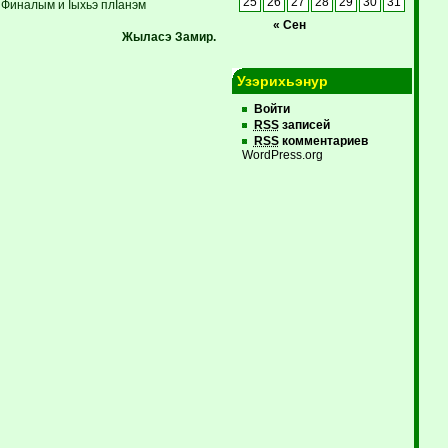
25
26
27
28
29
30
31
Финалым и Iыхьэ плIанэм
« Сен
Жыласэ Замир.
Узэрихьэнур
Войти
RSS
записей
RSS
комментариев
WordPress.org