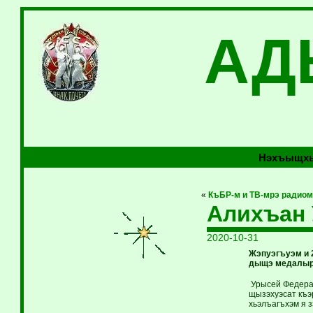
АД
Нэхъыщхь
«
КъБР-м и ТВ-мрэ радиом
Алихъан 
2020-10-31
Жэпуэгъуэм и 
дыщэ медалыр
Урысей Федерац
щызэхуэсат къэр
хьэлъагъхэм я 