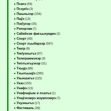
Псапэ
(59)
ПсэукIэ
(3)
Пшыхьхэр
(156)
ПщIэ
(13)
ПэкIухэр
(35)
Репортаж
(7)
Сабийхэм факъыхуеджэ
(2)
Спорт
(40)
Спорт хъыбархэр
(597)
Театр
(9)
ТекIуэныгъэ
(97)
Телеграммэхэр
(3)
Теплъэгъуэхэр
(31)
Тхыдэ
(68)
ТхылъыщIэ
(295)
Узыншагъэ
(115)
Указ
(155)
Унафэ
(13)
УнафэщIым и псалъэ
(1)
УпщIэхэмрэ жэуапхэмрэ
(7)
Ухуэныгъэ
(17)
Фестиваль
(39)