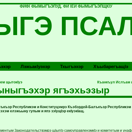
ФИФI ФЫМЫГЪЭПУД, ФИ IЕЙ ФЫМЫГЪЭПЩКIУ
ЫГЭ ПСА
эхэр
Лэжьакlуэхэр
Тхыгъэхэр
Хъыбарегъащlэ
ием щытокIуэ
Къанкъул Ислъам 
ыныгъэхэр ягъэхьэзыр
ъкъэр Республикэм и Конституцэмрэ Къэбэрдей-Балъкъэр Республикэм 
хэм елэжьыну гупым и япэ зэIущIэр екIуэкIащ.
ментым Законодательствэмрэ щIыпIэ самоуправленэмкIэ и комитетым и унаф