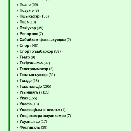
Псапэ
(59)
ПсэукIэ
(3)
Пшыхьхэр
(156)
ПщIэ
(13)
ПэкIухэр
(35)
Репортаж
(7)
Сабийхэм факъыхуеджэ
(2)
Спорт
(40)
Спорт хъыбархэр
(597)
Театр
(9)
ТекIуэныгъэ
(97)
Телеграммэхэр
(3)
Теплъэгъуэхэр
(31)
Тхыдэ
(68)
ТхылъыщIэ
(295)
Узыншагъэ
(115)
Указ
(155)
Унафэ
(13)
УнафэщIым и псалъэ
(1)
УпщIэхэмрэ жэуапхэмрэ
(7)
Ухуэныгъэ
(17)
Фестиваль
(39)