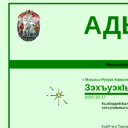
АД
Нэхъыщхь
«
Мэзыхьэ Резуан Хорват
ЗэхъуэкI
2020-10-17
Къэбэрдей-Бал
зэхъуэкIыныгъэ
КъБР-м и Парла