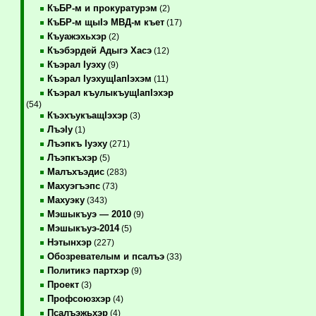
КъБР-м и прокуратурэм
(2)
КъБР-м щыIэ МВД-м къет
(17)
Къуажэхьхэр
(2)
Къэбэрдей Адыгэ Хасэ
(12)
Къэрал Iуэху
(9)
Къэрал IуэхущIапIэхэм
(11)
Къэрал къулыкъущIапIэхэр
(54)
КъэхъукъащIэхэр
(3)
ЛъэIу
(1)
Лъэпкъ Iуэху
(271)
Лъэпкъхэр
(5)
Малъхъэдис
(283)
Махуэгъэпс
(73)
Махуэку
(343)
Мэшыкъуэ — 2010
(9)
Мэшыкъуэ-2014
(5)
Нэтынхэр
(227)
Обозревателым и псалъэ
(33)
Политикэ партхэр
(9)
Проект
(3)
Профсоюзхэр
(4)
Псалъэжьхэр
(4)