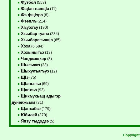
Футбол
(553)
ФщIэн папщIэ
(11)
Фэ фщIэрэ
(8)
Фэеплъ
(214)
Хъуэхъу
(190)
Хъыбар гуапэ
(234)
ХъыбарегъащIэ
(65)
Хэха
(6 584)
Хэхыныгъэ
(13)
Чэнджэщхэр
(3)
Шыгъажэ
(23)
Шыхулъагъуэ
(12)
ЩIэ
(75)
ЩIэныгъэ
(69)
Щапхъэ
(93)
Щикъухьащ адыгэр
дунеижьым
(31)
Щэнхабзэ
(179)
Юбилей
(370)
Япэу тыдодзэ
(5)
Copyrigh