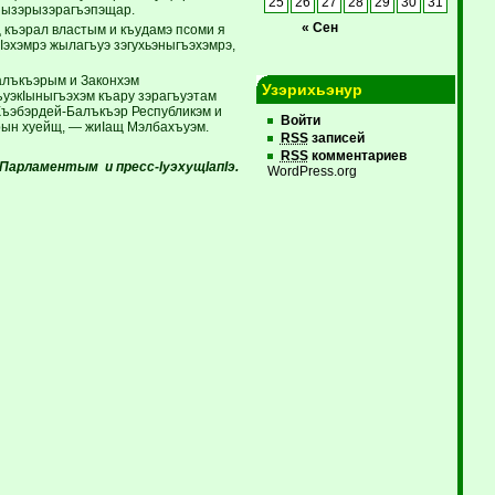
25
26
27
28
29
30
31
ъызэрызэрагъэпэщар.
« Сен
 къэрал властым и къудамэ псоми я
пIэхэмрэ жылагъуэ зэгухьэныгъэхэмрэ,
алъкъэрым и Законхэм
Узэрихьэнур
ъуэкIыныгъэхэм къару зэрагъуэтам
 Къэбэрдей-Балъкъэр Республикэм и
Войти
ырын хуейщ, — жиIащ Мэлбахъуэм.
RSS
записей
RSS
комментариев
и Парламентым
и пресс-IуэхущIапIэ.
WordPress.org