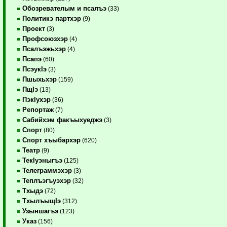
Обозревателым и псалъэ
(33)
Политикэ партхэр
(9)
Проект
(3)
Профсоюзхэр
(4)
Псалъэжьхэр
(4)
Псапэ
(60)
ПсэукIэ
(3)
Пшыхьхэр
(159)
ПщIэ
(13)
ПэкIухэр
(36)
Репортаж
(7)
Сабийхэм факъыхуеджэ
(3)
Спорт
(80)
Спорт хъыбархэр
(620)
Театр
(9)
ТекIуэныгъэ
(125)
Телеграммэхэр
(3)
Теплъэгъуэхэр
(32)
Тхыдэ
(72)
ТхылъыщIэ
(312)
Узыншагъэ
(123)
Указ
(156)