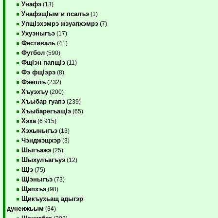
Унафэ
(13)
УнафэщIым и псалъэ
(1)
УпщIэхэмрэ жэуапхэмрэ
(7)
Ухуэныгъэ
(17)
Фестиваль
(41)
Футбол
(590)
ФщIэн папщIэ
(11)
Фэ фщIэрэ
(8)
Фэеплъ
(232)
Хъуэхъу
(200)
Хъыбар гуапэ
(239)
ХъыбарегъащIэ
(65)
Хэха
(6 915)
Хэхыныгъэ
(13)
Чэнджэщхэр
(3)
Шыгъажэ
(25)
Шыхулъагъуэ
(12)
ЩIэ
(75)
ЩIэныгъэ
(73)
Щапхъэ
(98)
Щикъухьащ адыгэр
дунеижьым
(34)