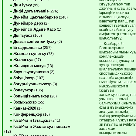
Iэгъуэблагъэм топ
Дин Iуэху
(99)
джэгуным хуэщIарэ у
ДифI догъэлъапIэ
(276)
IэрыщIкIи ясеижа
стадион щхьэхуи,
Дунейм щыхъыбархэр
(248)
кинотеатр папщIэуи
Дунеймрэ дэрэ
(2)
концерт гъэлъэгъуап
Дунейпсо Адыгэ Хасэ
(1)
къэбгъэсэбэп хъуну
амфитеатр телъыдж
Дыгъуасэ
(165)
щыболъагъу.
ДызыгъэпIейтей Iуэху
(6)
— Къэбэрдей-
Егъэджэныгъэ
(257)
Балъкъэрым и
щыхьэрым мыбы хуэ
Жыжьэ-гъунэгъу
(73)
комплексыщIэ
Жылагъуэ
(27)
къызэрыщыунэхуар
хуэщхьэпэнущ
Жьыщхьэ махуэ
(13)
щIалэгъуалэм ящыщ
Зауэ гъуэгуанэхэр
(2)
спортым дихьэххэр
нэхъыбэ хъунымкIэ,
ЗэIущIэхэр
(107)
гъэсакIуэхэм зи нэIэ 
ЗэгурыIуэныгъэхэр
(3)
ныбжьыщIэхэм я
Зэпеуэхэр
(135)
Iэзагъэм
хагъэхъуэнымкIэ, гъ
ЗэпыщIэныгъэхэр
(28)
узыншэ езыхьэкI
Зэхыхьэхэр
(55)
балигъхэм я бжыгъэ
фIы и лъэныкъуэкIэ
Кавказ-2020
(1)
зихъуэжынымкIэ, —
Конференцхэр
(16)
жиIащ республикэм и
Iэтащхьэ КIуэкIуэ Каз
КъБР-м и Iэтащхьэ
(241)
зи гугъу тщIы гуфIэгъ
КъБР-м и Жылагъуэ палатэм
зэхыхьэм
(12)
къыщыпсалъэм.