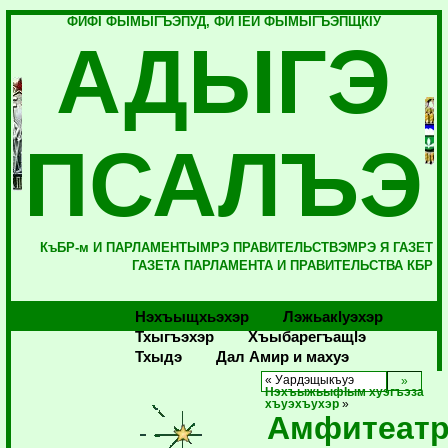
ФИФI ФЫМЫГЪЭПУД, ФИ IЕЙ ФЫМЫГЪЭПЩКIУ
АДЫГЭ
ПСАЛЪЭ
КъБР-м И ПАРЛАМЕНТЫМРЭ ПРАВИТЕЛЬСТВЭМРЭ Я ГАЗЕТ
ГАЗЕТА ПАРЛАМЕНТА И ПРАВИТЕЛЬСТВА КБР
Нэхъыщхьэхэр
Лэжьакlуэхэр
Тхыгъэхэр
Хъыбарегъащlэ
Тхыдэ
Дал Амир и махуэ
« Уардэщыкъуэ
НэхъыжьыфIым хуэгъэза
хъуэхъухэр
»
Амфитеат