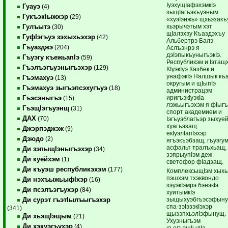
IуэхущIафэхэмкIэ
Гуауэ
(4)
зыщIагъэкъуэным
ГукъэкIыжхэр
(29)
«хуэIэижь» щхьэзакъ
хьэрычэтым хэт
Гулъытэ
(30)
щIалэхэу Къаздэхъу
ГуфIэгъуэ зэхыхьэхэр
(42)
Альбертрэ Балэ
Гъуазджэ
(204)
Аслъэнрэ я
дэIэпыкъуныгъэкIэ.
Гъуэгу къежьапIэ
(59)
Республикэм и Iэтащ
Гъэлъэгъуэныгъэхэр
(129)
КIуэкIуэ Казбек и
унафэкIэ Налшык къ
Гъэмахуэ
(13)
округым и щIыпIэ
Гъэмахуэ зыгъэпсэхугъуэ
(18)
администрацэм
иригъэкIуэкIа
Гъэсэныгъэ
(15)
лэжьыгъэхэм я фIыгъ
ГъэщIэгъуэнщ
(31)
спорт академием и
ДАХ
(70)
Iэгъуэблагъэр зыхуе
хуагъэзащ:
Джэрпэджэж
(9)
екIуэлIапIэхэр
Дзюдо
(2)
ягъэкъэбзащ, гъуэгу
асфальт тралъхьащ,
Ди зэпыщIэныгъэхэр
(34)
зэпрыупIэм деж
Ди куейхэм
(1)
светофор фIадзащ.
Ди къуэш республикэхэм
(177)
КомплексыщIэм хыхь
пэшхэм тхэквондо
Ди нэхъыжьыфIхэр
(16)
зэуэкIэмрэ бэнэкIэ
Ди псэлъэгъухэр
(84)
хуитымкIэ
зыщыхуэбгъэсэфыну
Ди сурэт гъэтIылъыгъэхэр
спа-зэIэзэкIэхэр
(341)
щызэпхьэлIэфынущ.
Ди хьэщIэщым
(21)
Ухуэныгъэм
Ди хэкуэгъухэр
(4)
къегъэщIылIа