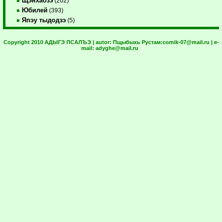
Щэнхабзэ
(202)
Юбилей
(393)
Япэу тыдодзэ
(5)
Copyright 2010 АДЫГЭ ПСАЛЪЭ | autor:
Пщыбыхь Рустам:
comik-07@mail.ru
| e-
mail:
adyghe@mail.ru