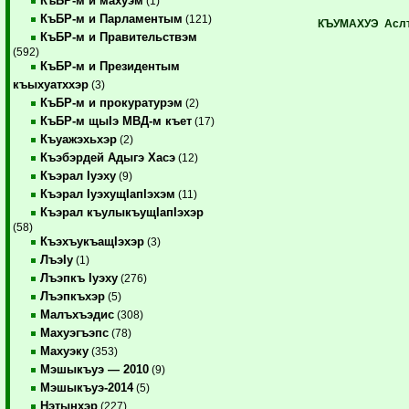
КъБР-м и махуэм
(1)
КъБР-м и Парламентым
(121)
КЪУМАХУЭ Асл
КъБР-м и Правительствэм
(592)
КъБР-м и Президентым
къыхуатххэр
(3)
КъБР-м и прокуратурэм
(2)
КъБР-м щыIэ МВД-м къет
(17)
Къуажэхьхэр
(2)
Къэбэрдей Адыгэ Хасэ
(12)
Къэрал Iуэху
(9)
Къэрал IуэхущIапIэхэм
(11)
Къэрал къулыкъущIапIэхэр
(58)
КъэхъукъащIэхэр
(3)
ЛъэIу
(1)
Лъэпкъ Iуэху
(276)
Лъэпкъхэр
(5)
Малъхъэдис
(308)
Махуэгъэпс
(78)
Махуэку
(353)
Мэшыкъуэ — 2010
(9)
Мэшыкъуэ-2014
(5)
Нэтынхэр
(227)