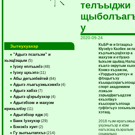
телъыджи
щыболъаг
у
2020-09-24
КъБР-м и Iэтащхьэ
Зытеухуахэр
КIуэкIуэ Казбек зи 
къулыкъущIэхэр а
"Адыгэ псалъэм" и
махуэм и етIуанэ
хьэщIэщым
(5)
Iыхьэм щыIащ Нал
къалэ округым хых
Iуэху еплъыкIэ
(48)
Кэнжэ къуажэм,
Iуэху щхьэпэ
(11)
«Уэрдыхъуитху» и
фIэщыгъэу
Абы дегъэпIейтей
(84)
къыщызэрагъэпэщ
Адыгэ лъагъуэжьхэмкIэ
(4)
спорт академием
Адыгэ хабзэ
(7)
лэжьэн
зэрыщIрагъадзэм
Адыгэ цIэрыIуэхэр
(4)
ехьэлIауэ
Адыгэбзэм и махуэм
къызэрагъэпэща
гуфIэгъуэ зэхыхьэ
ирихьэлIэу
(11)
хэтащ.
Адыгэбзэр ядж
(4)
Банк Iуэхухэр
(29)
2018 гъэм ирагъэжьа
ухуэныгъэр и кIэм
БэнэкIэ хуит
(2)
нагъэсащ къэралым
Гу зылъытапхъэ
(214)
социальнэ