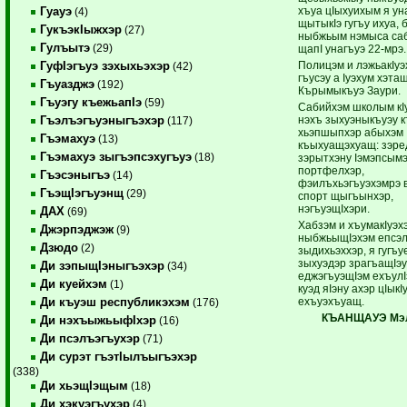
хъуа цIыхуихым я ун
Гуауэ
(4)
щытыкIэ гугъу ихуа, 
ГукъэкIыжхэр
(27)
ныбжьым нэмыса саб
Гулъытэ
(29)
щапI унагъуэ 22-мрэ.
Полицэм и лэжьакIуэ
ГуфIэгъуэ зэхыхьэхэр
(42)
гъусэу а Iуэхум хэта
Гъуазджэ
(192)
Кърымыкъуэ Заури.
Гъуэгу къежьапIэ
(59)
Сабийхэм школым кIу
нэхъ зыхуэныкъуэу 
Гъэлъэгъуэныгъэхэр
(117)
хьэпшыпхэр абыхэм
Гъэмахуэ
(13)
къыхуащэхуащ: зэре
Гъэмахуэ зыгъэпсэхугъуэ
(18)
зэрытхэну Iэмэпсымэ
портфелхэр,
Гъэсэныгъэ
(14)
фэилъхьэгъуэхэмрэ 
ГъэщIэгъуэнщ
(29)
спорт щыгъынхэр,
нэгъуэщIхэри.
ДАХ
(69)
Хабзэм и хъумакIуэх
Джэрпэджэж
(9)
ныбжьыщIэхэм епсэл
Дзюдо
(2)
зыдихьэххэр, я гугъу
зыхуэдэр зрагъащIэу
Ди зэпыщIэныгъэхэр
(34)
еджэгъуэщIэм ехъул
Ди куейхэм
(1)
куэд яIэну ахэр цIыкI
ехъуэхъуащ.
Ди къуэш республикэхэм
(176)
КЪАНЩАУЭ Мэ
Ди нэхъыжьыфIхэр
(16)
Ди псэлъэгъухэр
(71)
Ди сурэт гъэтIылъыгъэхэр
(338)
Ди хьэщIэщым
(18)
Ди хэкуэгъухэр
(4)