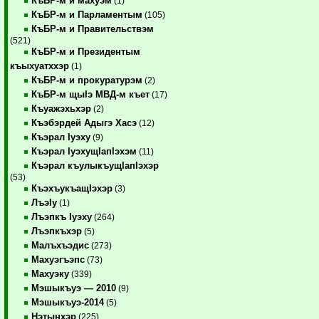
КъБР-м и махуэм
(1)
КъБР-м и Парламентым
(105)
КъБР-м и Правительствэм
(521)
КъБР-м и Президентым
къыхуатххэр
(1)
КъБР-м и прокуратурэм
(2)
КъБР-м щыIэ МВД-м къет
(17)
Къуажэхьхэр
(2)
Къэбэрдей Адыгэ Хасэ
(12)
Къэрал Iуэху
(9)
Къэрал IуэхущIапIэхэм
(11)
Къэрал къулыкъущIапIэхэр
(53)
КъэхъукъащIэхэр
(3)
ЛъэIу
(1)
Лъэпкъ Iуэху
(264)
Лъэпкъхэр
(5)
Малъхъэдис
(273)
Махуэгъэпс
(73)
Махуэку
(339)
Мэшыкъуэ — 2010
(9)
Мэшыкъуэ-2014
(5)
Нэтынхэр
(225)