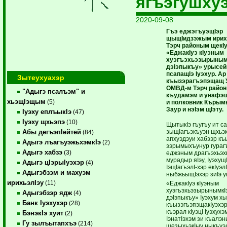
ягъэгушху
2020-09-08
Гъэ еджэгъуэщIэр
щыщIидзэжым ирихь
Тэрч районым щекI
«ЕджакIуэ кIуэным
хуэгъэхьэзырыным
дэIэпыкъу» урысей
псапащIэ Iуэхур. Ар
Зытеухуахэр
къызэрагъэпэщащ 
ОМВД-м Тэрч район
"Адыгэ псалъэм" и
къудамэм и унафэщ
хьэщIэщым
(5)
и полковник Къры
Заур и нэIэм щIэту.
Iуэху еплъыкIэ
(47)
Iуэху щхьэпэ
(10)
ЩытыкIэ гъугъу ит с
зыщIагъэкъуэн щхьэк
Абы дегъэпIейтей
(84)
апхуэдэуи хабзэр къ
Адыгэ лъагъуэжьхэмкIэ
(2)
зэрымыхъунур гурагъ
Адыгэ хабзэ
(3)
еджэным драгъэхьэ
мурадыр яIэу, Iуэхущ
Адыгэ цIэрыIуэхэр
(4)
IэщIагъэлI-хэр екIуэ
Адыгэбзэм и махуэм
ныбжьыщIэхэр зиIэ у
ирихьэлIэу
(11)
«ЕджакIуэ кIуэным
хуэгъэхьэзырынымкI
Адыгэбзэр ядж
(4)
дэIэпыкъу» Iуэхум хы
Банк Iуэхухэр
(28)
къызэгъэпэщакIуэхэ
къэрал кIуэцI Iуэхухэ
БэнэкIэ хуит
(2)
IэнатIэхэм зи къалэ
Гу зылъытапхъэ
(214)
щезыхьэкIыу ныкъуэ