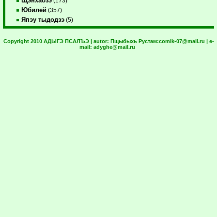
Щэнхабзэ
(173)
Юбилей
(357)
Япэу тыдодзэ
(5)
Copyright 2010 АДЫГЭ ПСАЛЪЭ | autor:
Пщыбыхь Рустам:
comik-07@mail.ru
| e-
mail:
adyghe@mail.ru