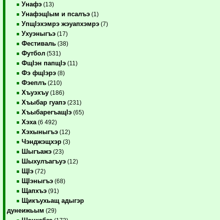
Унафэ
(13)
УнафэщIым и псалъэ
(1)
УпщIэхэмрэ жэуапхэмрэ
(7)
Ухуэныгъэ
(17)
Фестиваль
(38)
Футбол
(531)
ФщIэн папщIэ
(11)
Фэ фщIэрэ
(8)
Фэеплъ
(210)
Хъуэхъу
(186)
Хъыбар гуапэ
(231)
ХъыбарегъащIэ
(65)
Хэха
(6 492)
Хэхыныгъэ
(12)
Чэнджэщхэр
(3)
Шыгъажэ
(23)
Шыхулъагъуэ
(12)
ЩIэ
(72)
ЩIэныгъэ
(68)
Щапхъэ
(91)
Щикъухьащ адыгэр
дунеижьым
(29)