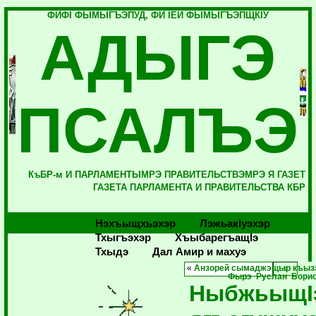
ФИФI ФЫМЫГЪЭПУД, ФИ IЕЙ ФЫМЫГЪЭПЩКIУ
АДЫГЭ
ПСАЛЪЭ
КъБР-м И ПАРЛАМЕНТЫМРЭ ПРАВИТЕЛЬСТВЭМРЭ Я ГАЗЕТ
ГАЗЕТА ПАРЛАМЕНТА И ПРАВИТЕЛЬСТВА КБР
Нэхъыщхьэхэр
Лэжьакlуэхэр
Тхыгъэхэр
Хъыбарегъащlэ
Тхыдэ
Дал Амир и махуэ
«
Анзорей сымаджэщыр къыз
Фырэ Руслан Борис
НыбжьыщI