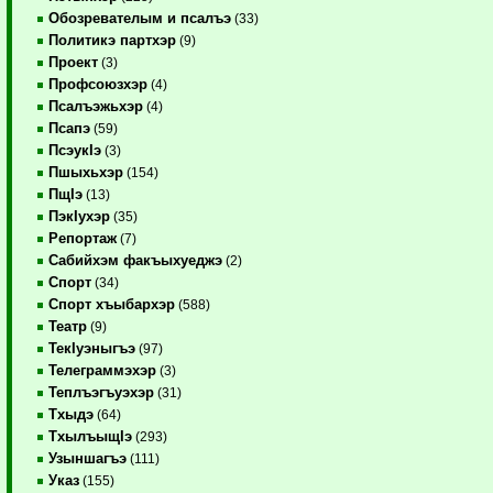
Обозревателым и псалъэ
(33)
Политикэ партхэр
(9)
Проект
(3)
Профсоюзхэр
(4)
Псалъэжьхэр
(4)
Псапэ
(59)
ПсэукIэ
(3)
Пшыхьхэр
(154)
ПщIэ
(13)
ПэкIухэр
(35)
Репортаж
(7)
Сабийхэм факъыхуеджэ
(2)
Спорт
(34)
Спорт хъыбархэр
(588)
Театр
(9)
ТекIуэныгъэ
(97)
Телеграммэхэр
(3)
Теплъэгъуэхэр
(31)
Тхыдэ
(64)
ТхылъыщIэ
(293)
Узыншагъэ
(111)
Указ
(155)