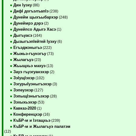
Дин Iуэху
(86)
ДифI догъэлъапIэ
(238)
Дунейм щыхъыбархэр
(248)
Дунеймрэ дэрэ
(2)
Дунейпсо Адыгэ Хасэ
(1)
Дыгъуасэ
(164)
ДызыгъэпIейтей Iуэху
(6)
Егъэджэныгъэ
(222)
Жыжьэ-гъунэгъу
(73)
Жылагъуэ
(23)
Жьыщхьэ махуэ
(13)
Зауэ гъуэгуанэхэр
(2)
ЗэIущIэхэр
(102)
ЗэгурыIуэныгъэхэр
(3)
Зэпеуэхэр
(127)
ЗэпыщIэныгъэхэр
(28)
Зэхыхьэхэр
(53)
Кавказ-2020
(1)
Конференцхэр
(16)
КъБР-м и Iэтащхьэ
(239)
КъБР-м и Жылагъуэ палатэм
(12)