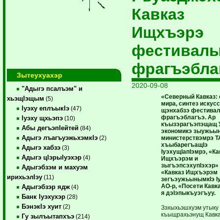
Кавказ
Ищхъэрэ
фестивал
фрагъэбла
Зытеухуахэр
2020-09-08
"Адыгэ псалъэм" и
«Северный Кавказ: 
хьэщIэщым
(5)
мира, синтез искус
Iуэху еплъыкIэ
(47)
щэнхабзэ фестива
фрагъэблагъэ. Ар
Iуэху щхьэпэ
(10)
къызэрагъэпэщащ 
Абы дегъэпIейтей
(84)
экономикэ зыужьын
Адыгэ лъагъуэжьхэмкIэ
министерствэмрэ 
(2)
хъыбарегъащIэ
Адыгэ хабзэ
(3)
IуэхущIапIэмрэ, «Ка
Адыгэ цIэрыIуэхэр
(4)
Ищхъэрэм и
зыгъэпсэхупIэхэр» 
Адыгэбзэм и махуэм
«Кавказ Ищхъэрэм
ирихьэлIэу
(11)
зегъэужьынымкIэ Iу
АО-р, «Посети Кав
Адыгэбзэр ядж
(4)
я дэIэпыкъуэгъуу.
Банк Iуэхухэр
(28)
БэнэкIэ хуит
(2)
Зэхыхьэшхуэм утыку
къыщрахьэнущ Кавк
Гу зылъытапхъэ
(214)