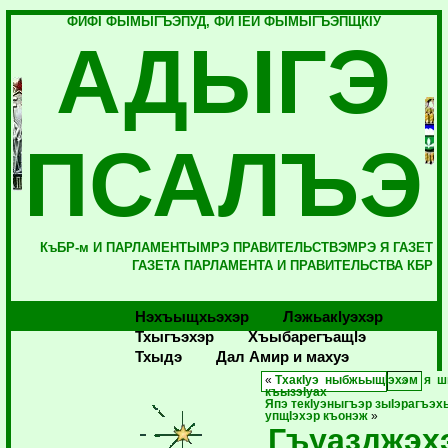
ФИФI ФЫМЫГЪЭПУД, ФИ IЕЙ ФЫМЫГЪЭПЩКIУ
АДЫГЭ
ПСАЛЪЭ
КъБР-м И ПАРЛАМЕНТЫМРЭ ПРАВИТЕЛЬСТВЭМРЭ Я ГАЗЕТ
ГАЗЕТА ПАРЛАМЕНТА И ПРАВИТЕЛЬСТВА КБР
Нэхъыщхьэхэр
Лэжьакlуэхэр
Тхыгъэхэр
Хъыбарегъащlэ
Тхыдэ
Дал Амир и махуэ
«
ТхакIуэ ныбжьыщIэхэм я 
къызэIуах
Япэ текIуэныгъэр зыIэрагъэ
упщIэхэр къонэж
»
Гъуазджэх