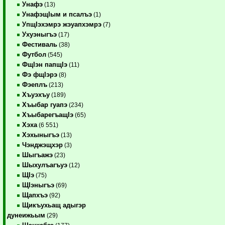
Унафэ
(13)
УнафэщIым и псалъэ
(1)
УпщIэхэмрэ жэуапхэмрэ
(7)
Ухуэныгъэ
(17)
Фестиваль
(38)
Футбол
(545)
ФщIэн папщIэ
(11)
Фэ фщIэрэ
(8)
Фэеплъ
(213)
Хъуэхъу
(189)
Хъыбар гуапэ
(234)
ХъыбарегъащIэ
(65)
Хэха
(6 551)
Хэхыныгъэ
(13)
Чэнджэщхэр
(3)
Шыгъажэ
(23)
Шыхулъагъуэ
(12)
ЩIэ
(75)
ЩIэныгъэ
(69)
Щапхъэ
(92)
Щикъухьащ адыгэр
дунеижьым
(29)