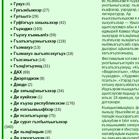
ис лъэпкъхэм я гъуа
Гуауэ
(4)
унэтIыныгъэхэр: лъэ
къафэхэр, уэрэдхэр,
ГукъэкIыжхэр
(27)
литературэр. Ар
Гулъытэ
(29)
къыхэзылъхьахэм я
ГуфIэгъуэ зэхыхьэхэр
зыхуэгъэзар — Урыс
(42)
щыпсэухэмрэ абы и 
Гъуазджэ
(193)
иджырей Кавказ Ищ
Гъуэгу къежьапIэ
(59)
зыхуэдэр егъэщIэны
лъэпкъхэр хьэщIагъэк
Гъэлъэгъуэныгъэхэр
(118)
ныбжьэгъугъэкIэ зэр
Гъэмахуэ
(13)
дызэрыс щIыналъэм 
хагъэгъуэзэнырщ.
Гъэмахуэ зыгъэпсэхугъуэ
(18)
Фестивалым хэтхэм я
Гъэсэныгъэ
(14)
унэтIыныгъитхукIэ 
ГъэщIэгъуэнщ
(31)
ягъэлъэгъуэнущ: «К
«Видеонэтын», «Муз
ДАХ
(69)
гъуазджэ», «Художе
Джэрпэджэж
(9)
псалъэ», «Уэрэд гъу
Дзюдо
хэтыну ирагъэблагъэ
(2)
Ищхъэрэм къыщалъх
Ди зэпыщIэныгъэхэр
(34)
щыпсэухэм ящыщу з
Ди куейхэм
(1)
илъэс 18 ирикъуа, гу
дэтхэнэри.
Ди къуэш республикэхэм
(176)
КъищынэмыщIауэ, ф
Ди нэхъыжьыфIхэр
(16)
хыхьэу Урысейм ис д
Ди псэлъэгъухэр
(75)
папщIи къызэрагъэ
цIыхубэм я IэIэт нэх
Ди сурэт гъэтIылъыгъэхэр
къэхьынымкIэ зэпеуэ
(340)
хэтынухэм я Инстаг
Ди хьэщIэщым
(18)
напэкIуэцIым къралъ
Ди хэкуэгъухэр
зы дакъикъэм къриу
(4)