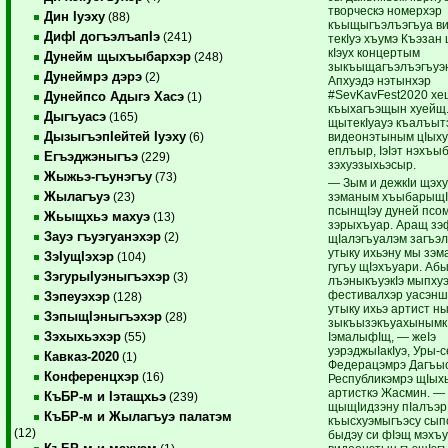
творческэ номерхэр
Дин Iуэху
(88)
къыщыгъэлъэгъуа ви
ДифI догъэлъапIэ
(241)
текIуэ хъумэ Къэзан 
кIэух концертым
Дунейм щыхъыбархэр
(248)
зыкъыщагъэлъэгъуэн
Дунеймрэ дэрэ
(2)
Апхуэдэ нэтынхэр
#SevKavFest2020 хе
Дунейпсо Адыгэ Хасэ
(1)
къыхагъэщын хуейщ
Дыгъуасэ
(165)
щытекIуауэ къалъыт
ДызыгъэпIейтей Iуэху
видеонэтыным цIыху
(6)
еплъыр, IэIэт нэхъы
Егъэджэныгъэ
(229)
зэхуэзыхьэсыр.
Жыжьэ-гъунэгъу
(73)
— Зым и дежкIи щэх
Жылагъуэ
зэманым хъыбарыщIэ
(23)
псынщIэу дуней псо
Жьыщхьэ махуэ
(13)
зэрыхъуар. Аращ зэфI
Зауэ гъуэгуанэхэр
(2)
щIалэгъуалэм загъэл
утыку ихьэну мы зэм
ЗэIущIэхэр
(104)
гугъу щIэхъуари. Абы
ЗэгурыIуэныгъэхэр
(3)
лъэныкъуэкIэ мыпху
фестивалхэр уасэнш
Зэпеуэхэр
(128)
утыку ихьэ артист 
ЗэпыщIэныгъэхэр
(28)
зыкъызэкъуахынымкI
Зэхыхьэхэр
IэмалыфIщ, — жеIэ
(55)
уэрэджыIакIуэ, Уры-с
Кавказ-2020
(1)
Федерацэмрэ Дагъы
Конференцхэр
(16)
Республикэмрэ щIыхь
артисткэ Жасмин. —
КъБР-м и Iэтащхьэ
(239)
щыщIидзэну пIалъэр
КъБР-м и Жылагъуэ палатэм
къысхуэмыгъэсу сып
(12)
быдэу си фIэщ мэхъ