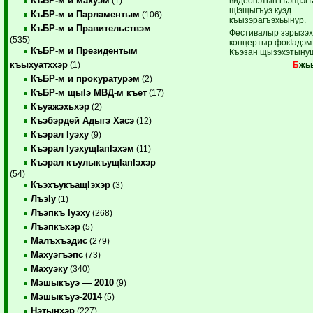
КъБР-м и махуэм
видеонэтын гъэщIэгъ
(1)
щIэщыгъуэ куэд
КъБР-м и Парламентым
(106)
къызэрагъэхьынур.
КъБР-м и Правительствэм
Фестивалыр зэрызэ
(535)
концертыр фокIадэм 
КъБР-м и Президентым
Къэзан щызэхэтыну
къыхуатххэр
Б
жьы
(1)
КъБР-м и прокуратурэм
(2)
КъБР-м щыIэ МВД-м къет
(17)
Къуажэхьхэр
(2)
Къэбэрдей Адыгэ Хасэ
(12)
Къэрал Iуэху
(9)
Къэрал IуэхущIапIэхэм
(11)
Къэрал къулыкъущIапIэхэр
(54)
КъэхъукъащIэхэр
(3)
ЛъэIу
(1)
Лъэпкъ Iуэху
(268)
Лъэпкъхэр
(5)
Малъхъэдис
(279)
Махуэгъэпс
(73)
Махуэку
(340)
Мэшыкъуэ — 2010
(9)
Мэшыкъуэ-2014
(5)
Нэтынхэр
(227)