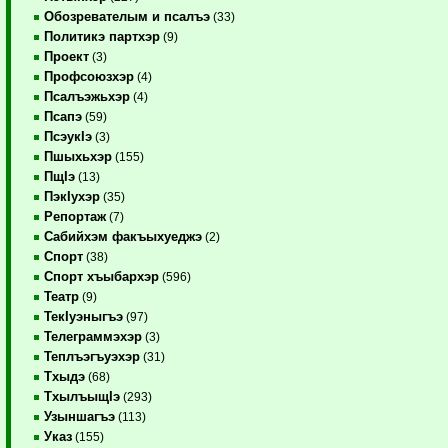
Обозревателым и псалъэ
(33)
Политикэ партхэр
(9)
Проект
(3)
Профсоюзхэр
(4)
Псалъэжьхэр
(4)
Псапэ
(59)
ПсэукIэ
(3)
Пшыхьхэр
(155)
ПщIэ
(13)
ПэкIухэр
(35)
Репортаж
(7)
Сабийхэм факъыхуеджэ
(2)
Спорт
(38)
Спорт хъыбархэр
(596)
Театр
(9)
ТекIуэныгъэ
(97)
Телеграммэхэр
(3)
Теплъэгъуэхэр
(31)
Тхыдэ
(68)
ТхылъыщIэ
(293)
Узыншагъэ
(113)
Указ
(155)