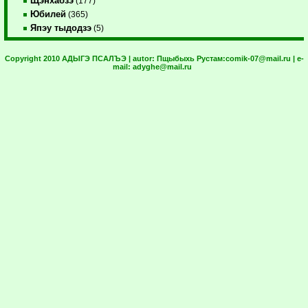
Щэнхабзэ
(177)
Юбилей
(365)
Япэу тыдодзэ
(5)
Copyright 2010 АДЫГЭ ПСАЛЪЭ | autor:
Пщыбыхь Рустам:
comik-07@mail.ru
| e-
mail:
adyghe@mail.ru