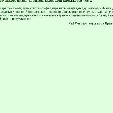
з Ищхъэрэ щIыналъэрщ, абы Къэбэрдей-Балъкъэрри яхэту.
зэралъытэмкIэ, тутынхэкIхэмрэ фадэмрэ нэхъ мащIэ ды- дэу зыгъэкIуэщIхэм
IэлъокIуэ Къэрэшей-Шэрджэсыр, Шэшэныр, Дагъыстэныр, Ингушыр, Осетие Ищ
ьэлхэр зыхэмылъ, ерыскъыкIи зэмыгуэуэж цIыхухэр щынэхъыбэхэм хабжащ Къ
, Тыва Республикэхэр.
КъБР-м и Iэтащхьэмрэ
Прав