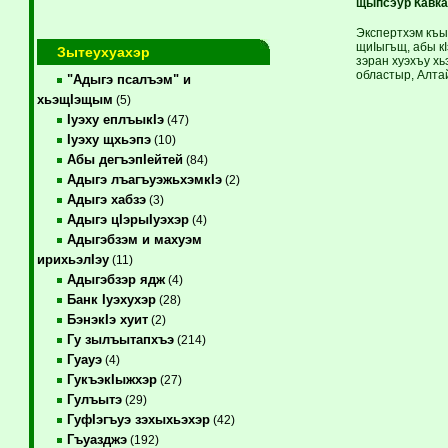
щыпсэур Кавка
Экспертхэм къы
щиIыгъщ, абы к
Зытеухуахэр
зэран хуэхъу х
областыр, Алтай
"Адыгэ псалъэм" и
хьэщIэщым
(5)
Iуэху еплъыкIэ
(47)
Iуэху щхьэпэ
(10)
Абы дегъэпIейтей
(84)
Адыгэ лъагъуэжьхэмкIэ
(2)
Адыгэ хабзэ
(3)
Адыгэ цIэрыIуэхэр
(4)
Адыгэбзэм и махуэм
ирихьэлIэу
(11)
Адыгэбзэр ядж
(4)
Банк Iуэхухэр
(28)
БэнэкIэ хуит
(2)
Гу зылъытапхъэ
(214)
Гуауэ
(4)
ГукъэкIыжхэр
(27)
Гулъытэ
(29)
ГуфIэгъуэ зэхыхьэхэр
(42)
Гъуазджэ
(192)