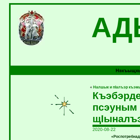
АД
Нэхъыщхь
«
Налшык и пIалъэр къэм
Къэбэрд
псэуным
щIыналъ
2020-08-22
«Роспотребнад