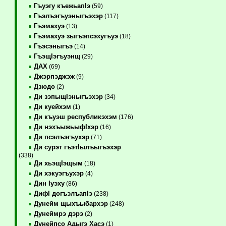
Гъуэгу къежьапIэ
(59)
Гъэлъэгъуэныгъэхэр
(117)
Гъэмахуэ
(13)
Гъэмахуэ зыгъэпсэхугъуэ
(18)
Гъэсэныгъэ
(14)
ГъэщIэгъуэнщ
(29)
ДАХ
(69)
Джэрпэджэж
(9)
Дзюдо
(2)
Ди зэпыщIэныгъэхэр
(34)
Ди куейхэм
(1)
Ди къуэш республикэхэм
(176)
Ди нэхъыжьыфIхэр
(16)
Ди псэлъэгъухэр
(71)
Ди сурэт гъэтIылъыгъэхэр
(338)
Ди хьэщIэщым
(18)
Ди хэкуэгъухэр
(4)
Дин Iуэху
(86)
ДифI догъэлъапIэ
(238)
Дунейм щыхъыбархэр
(248)
Дунеймрэ дэрэ
(2)
Дунейпсо Адыгэ Хасэ
(1)