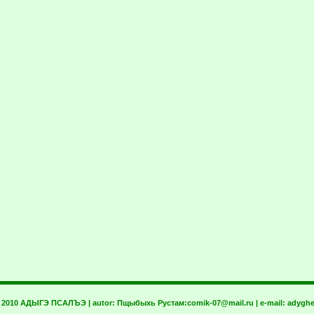
t 2010 АДЫГЭ ПСАЛЪЭ | autor:
Пщыбыхь Рустам:
comik-07@mail.ru
| e-mail:
adyghe