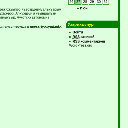
26
27
28
29
30
31
« Июн
 я деж бжьыпэр Къэбэрдей-Балъкъэрым
хъэ-рэр. Апхуэдэуи я узыншагъэм
алмыкъыр, Чукотскэ автономнэ
Узэрихьэнур
ительствэмрэ я пресс-IуэхущIапIэ.
Войти
RSS
записей
RSS
комментариев
WordPress.org