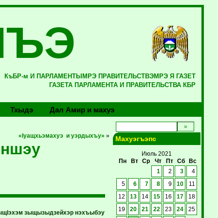
ЛЪЭ
КъБР-м И ПАРЛАМЕНТЫМРЭ ПРАВИТЕЛЬСТВЭМРЭ Я ГАЗЕТ
ГАЗЕТА ПАРЛАМЕНТА И ПРАВИТЕЛЬСТВА КБР
Тхыдэ
Дал Амир и махуэ
«Iуащхьэмахуэ и уэрдыхъу»
»
Махуэгъэпс
ыншэу
Июль 2021
Пн
Вт
Ср
Чт
Пт
Сб
Вс
1
2
3
4
5
6
7
8
9
10
11
12
13
14
15
16
17
18
19
20
21
22
23
24
25
умыщIэхэм зыщызыдзейхэр нэхъыбэу