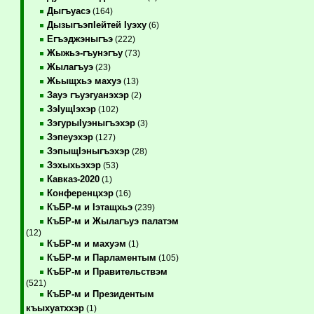
Дыгъуасэ
(164)
ДызыгъэпIейтей Iуэху
(6)
Егъэджэныгъэ
(222)
Жыжьэ-гъунэгъу
(73)
Жылагъуэ
(23)
Жьыщхьэ махуэ
(13)
Зауэ гъуэгуанэхэр
(2)
ЗэIущIэхэр
(102)
ЗэгурыIуэныгъэхэр
(3)
Зэпеуэхэр
(127)
ЗэпыщIэныгъэхэр
(28)
Зэхыхьэхэр
(53)
Кавказ-2020
(1)
Конференцхэр
(16)
КъБР-м и Iэтащхьэ
(239)
КъБР-м и Жылагъуэ палатэм
(12)
КъБР-м и махуэм
(1)
КъБР-м и Парламентым
(105)
КъБР-м и Правительствэм
(521)
КъБР-м и Президентым
къыхуатххэр
(1)