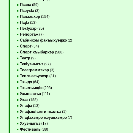
Псапэ
(59)
ПсэукIэ
(3)
Пшыхьхэр
(154)
ПщIэ
(13)
ПэкIухэр
(35)
Репортаж
(7)
Сабийхэм факъыхуеджэ
(2)
Спорт
(34)
Спорт хъыбархэр
(588)
Театр
(9)
ТекIуэныгъэ
(97)
Телеграммэхэр
(3)
Теплъэгъуэхэр
(31)
Тхыдэ
(64)
ТхылъыщIэ
(293)
Узыншагъэ
(111)
Указ
(155)
Унафэ
(13)
УнафэщIым и псалъэ
(1)
УпщIэхэмрэ жэуапхэмрэ
(7)
Ухуэныгъэ
(17)
Фестиваль
(38)