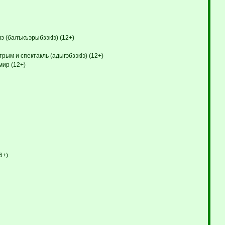
 (балъкъэрыбзэкIэ) (12+)
рым и спектакль (адыгэбзэкIэ) (12+)
мир (12+)
6+)