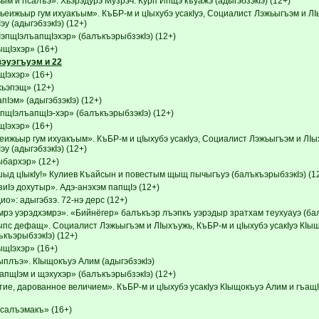
м и псалъэ». Хьэрэдурэ Музрэч. Курп Ипщэ къуажэ (адыгэбзэкIэ) (12+)
ьеижьыр гум ихуакъым». КъБР-м и цIыхубэ усакIуэ, Социалист Лэжьыгъэм и 
эу (адыгэбзэкIэ) (12+)
IэпщIэлъапщIэхэр» (балъкъэрыбзэкIэ) (12+)
Iэхэр» (16+)
зэуэгъуэм и 22
эхэр» (16+)
ьэпэщ» (12+)
Iэм» (адыгэбзэкIэ) (12+)
пщIэлъапщIэ-хэр» (балъкъэрыбзэкIэ) (12+)
эхэр» (16+)
еижьыр гум ихуакъым». КъБР-м и цIыхубэ усакIуэ, Социалист Лэжьыгъэм и Л
эу (адыгэбзэкIэ) (12+)
бархэр» (12+)
шыд цIыкIу!» Кулиев Къайсын и повестым щыщ пычыгъуэ (балъкъэрыбзэкIэ) (1
иIэ дохутыр». Адэ-анэхэм папщIэ (12+)
о»: адыгэбзэ. 72-нэ дерс (12+)
рэ уэрэдхэмрэ». «Бийнёгер» балъкъэр лъэпкъ уэрэдыр зратхам теухуауэ (бал
с дефащ». Социалист Лэжьыгъэм и ЛIыхъужь, КъБР-м и цIыхубэ усакIуэ КI
ъкъэрыбзэкIэ) (12+)
Iэхэр» (16+)
плъэ». КIыщокъуэ Алим (адыгэбзэкIэ)
апщIэм и щэхухэр» (балъкъэрыбзэкIэ) (12+)
ие, дарованное величием». КъБР-м и цIыхубэ усакIуэ КIыщокъуэ Алим и гъащ
псалъэмакъ» (16+)