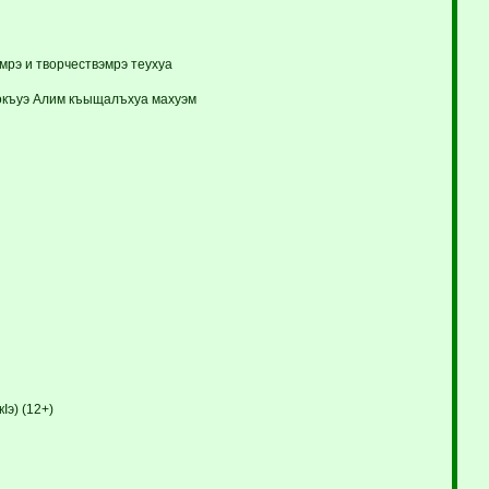
мрэ и творчествэмрэ теухуа
окъуэ Алим къыщалъхуа махуэм
э) (12+)