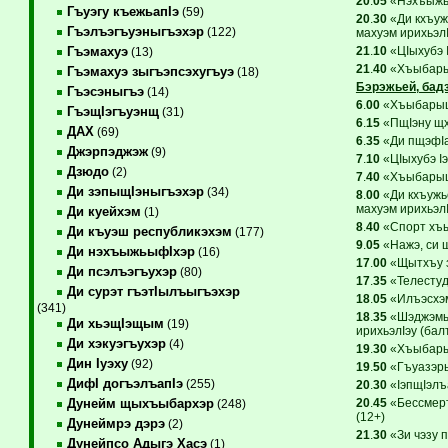
20
.
05
«Нэхъыжьы
Гъуэгу къежьапIэ
(59)
20
.
30
«Ди кхъуж
Гъэлъэгъуэныгъэхэр
(122)
махуэм ирихьэлI
21
.
10
«ЦIыхубэ 
Гъэмахуэ
(13)
21
.
40
«Хъыбарыщ
Гъэмахуэ зыгъэпсэхугъуэ
(18)
Бэрэжьей, бад
Гъэсэныгъэ
(14)
6
.
00
«ХъыбарыщI
ГъэщIэгъуэнщ
(31)
6
.
15
«ПщIэну щх
ДАХ
(69)
6
.
35
«Ди пщэфIап
Джэрпэджэж
(9)
7
.
10
«ЦIыхубэ Iэ
Дзюдо
(2)
7
.
40
«ХъыбарыщI
Ди зэпыщIэныгъэхэр
(34)
8
.
00
«Ди кхъужь
махуэм ирихьэлI
Ди куейхэм
(1)
8
.
40
«Спорт хъы
Ди къуэш республикэхэм
(177)
9
.
05
«Нажэ, си 
Ди нэхъыжьыфIхэр
(16)
17
.
00
«Щытхъу з
Ди псэлъэгъухэр
(80)
17
.
35
«Телестуди
Ди сурэт гъэтIылъыгъэхэр
18
.
05
«Илъэсхэм
(341)
18
.
35
«Шэджэмып
Ди хьэщIэщым
(19)
ирихьэлIэу (бал
Ди хэкуэгъухэр
(4)
19
.
30
«Хъыбарыщ
Дин Iуэху
(92)
19
.
50
«Гъуазэры
ДифI догъэлъапIэ
(255)
20
.
30
«IэпщIэлъ
20
.
45
«Бессмерт
Дунейм щыхъыбархэр
(248)
(12+)
Дунеймрэ дэрэ
(2)
21
.
30
«Зи чэзу 
Дунейпсо Адыгэ Хасэ
(1)