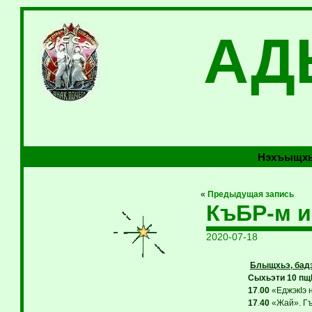
АД
Нэхъыщхь
«
Предыдущая запись
КъБР-м и
2020-07-18
Блыщхьэ, бадз
Сыхьэти 10 пщ
17
.
00
«ЕджэкIэ 
17
.
40
«Жай». Гъ