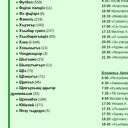
9
.
35
Пхъэм елэжь
Футбол
(559)
10
.
00
«Классикэ
ФщIэн папщIэ
(11)
16
.
00
Мультфиль
Фэ фщIэрэ
(8)
16
.
10
«Микрофон
Фэеплъ
(219)
16
.
25
«Сабиигъу
Хъуэхъу
(193)
17
.
00
«Си лъахэ»
Хъыбар гуапэ
(237)
17
.
15
Миллер А. 
ХъыбарегъащIэ
(65)
19
.
35
«И гъащIэ
20
.
05
«Зы уэрэд
Хэха
(6 649)
20
.
15
«Адэжь щIэ
Хэхыныгъэ
(13)
20
.
50
«Жюрегинг
Чэнджэщхэр
(3)
21
.
30
«Республик
Шыгъажэ
(23)
Шыхулъагъуэ
(12)
ЩIэ
(75)
Блыщхьэ, бадз
ЩIэныгъэ
(71)
6
.
00
«Республикэ
Щапхъэ
(95)
6
.
30
«Зэманымрэ
Щикъухьащ адыгэр
7
.
00
«КъэкIуэнур
7
.
30
«ТВ-галере
дунеижьым
(32)
8
.
00
Москва и В
Щэнхабзэ
(188)
17
.
00
Уянаев А. 
Юбилей
(377)
17
.
25
«ЛъэщапIэ
Япэу тыдодзэ
(5)
17
.
55
«Адэжь лъ
18
.
25
«Дэтхэнэ 
18
.
45
«Хъыбарыщ