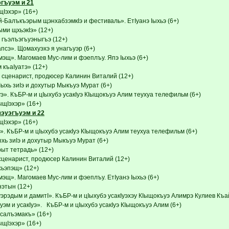
эгъуэм и 21
эхэр» (16+)
-Балъкъэрым щэнхабзэмкIэ и фестиваль». ЕтIуанэ Iыхьэ (6+)
ми щхьэкIэ» (12+)
 гъэлъэгъуэныгъэ (12+)
псэ». Щомахуэхэ я унагъуэр (6+)
эщ». Магомаев Мус-лим и фэеплъу. Япэ Iыхьэ (6+)
 къаIуатэ» (12+)
 сценарист, продюсер Калинин Виталий (12+)
ыхь зиIэ и дохутыр Мыкъуэ Мурат (6+)
э». КъБР-м и цIыхубэ усакIуэ КIыщокъуэ Алим теухуа телефильм (6+)
Iэхэр» (16+)
зэуэгъуэм и 22
эхэр» (16+)
. КъБР-м и цIыхубэ усакIуэ КIыщокъуэ Алим теухуа телефильм (6+)
хь зиIэ и дохутыр Мыкъуэ Мурат (6+)
ыт тетрадь» (12+)
сценарист, продюсер Калинин Виталий (12+)
ьэпэщ» (12+)
эщ». Магомаев Мус-лим и фэеплъу. ЕтIуанэ Iыхьэ (6+)
этын (12+)
эрэдым и дамитI». КъБР-м и цIыхубэ усакIуэхэу КIыщокъуэ Алимрэ Кулиев Къа
эм и усакIуэ». КъБР-м и цIыхубэ усакIуэ КIыщокъуэ Алим (6+)
псалъэмакъ» (16+)
Iэхэр» (16+)