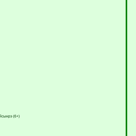
йсынрэ (6+)