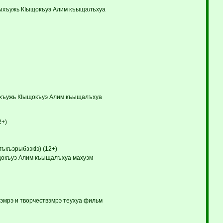
ЛIыхъужь КIыщокъуэ Алим къыщалъхуа
Iыхъужь КIыщокъуэ Алим къыщалъхуа
2+)
ъкъэрыбзэкIэ) (12+)
ыщокъуэ Алим къыщалъхуа махуэм
Iэмрэ и творчествэмрэ теухуа фильм