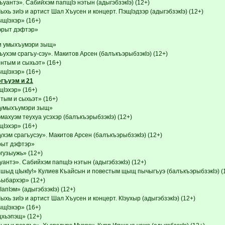
уантэ». Сабийхэм папщIэ нэтын (адыгэбзэкIэ) (12+)
хь зиIэ и артист Шал Хъусен и концерт. ПэщIэдзэр (адыгэбзэкIэ) (12+)
Iэхэр» (16+)
эрыт дэфтэр»
и умыхъумэри зыщ»
ухэм срагъу-сэу». Макитов Арсен (балъкъэрыбзэкIэ) (12+)
тым и сыхьэт» (16+)
Iэхэр» (16+)
эгъуэм и 21
эхэр» (16+)
ым и сыхьэт» (16+)
 умыхъумэри зыщ»
ахуэм теухуа усэхэр (балъкъэрыбзэкIэ) (12+)
эхэр» (16+)
хэм срагъусэу». Макитов Арсен (балъкъэрыбзэкIэ) (12+)
рыт дэфтэр»
гузыужь» (12+)
антэ». Сабийхэм папщIэ нэтын (адыгэбзэкIэ) (12+)
 шыд цIыкIу!» Кулиев Къайсын и повестым щыщ пычыгъуэ (балъкъэрыбзэкIэ) (
ыбархэр» (12+)
пIэм» (адыгэбзэкIэ) (12+)
хь зиIэ и артист Шал Хъусен и концерт. КIэухыр (адыгэбзэкIэ) (12+)
Iэхэр» (16+)
хьэпэщ» (12+)