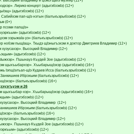
 Высоцкий Владимир и цIэкIэ щыIэ музейр (12+)
эдхэр». Лирикэ концерт (адыгэбзэкIэ) (12+)
ыIэщ» (адыгэбзэкIэ) (12+)
 Сабийхэм пап-щIэ нэтын (балъкъэрыбзэкIэ) (12+)
м (0+)
р псоми папщIэ»
уэркъым» (адыгэбзэкIэ) (12+)
хэм зэрыжаIа-уэ» (балъкъэрыбзэкIэ) (12+)
ур нобэм пыщIащ». Тхыдэ щIэныгъэхэм я доктор Дмитриев Владимир (12+)
 хуэусахэр». Высоцкий Владимир (12+)
эщым» (адыгэбзэкIэ) (12+)
Iыжхэр». Пшынауэ Къудей Зое (адыгэбзэкIэ) (12+)
эм щыхъыбархэр». ХъыбарыщIэхэр (адыгэбзэкIэ) (16+)
жь IэпщIэлъап-щIэ Кудаев Исса (балъкъэрыбзэкIэ) (12+)
Занкишиев Ибрэхьим (балъкъэрыбзэкIэ) (12+)
Iэхэр» (балъкъэрыбзэкIэ) (16+)
зэуэгъуэм и 26
м щыхъыбар-хэр». ХъыбарыщIэхэр (адыгэбзэкIэ) (16+)
щым» (адыгэбзэкIэ) (12+)
хуэусахэр». Высоцкий Владимир (12+)
анкишиев Ибрэхьим (балъкъэрыбзэкIэ) (12+)
эхэр» (балъкъэрыбзэкIэ) (16+)
хуэусахэр». Высоцкий Владимир (12+)
ыжхэр». Пшынауэ Къудей Зое (адыгэбзэкIэ) (12+)
эркъым» (адыгэбзэкIэ) (12+)