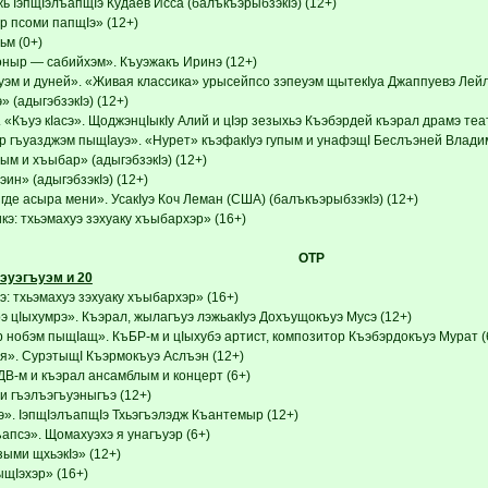
 IэпщIэлъапщIэ Кудаев Исса (балъкъэрыбзэкIэ) (12+)
р псоми папщIэ» (12+)
м (0+)
ыр — сабийхэм». Къуэжакъ Иринэ (12+)
эм и дуней». «Живая классика» урысейпсо зэпеуэм щытекIуа Джаппуевэ Лейлэ
 (адыгэбзэкIэ) (12+)
«Къуэ кIасэ». ЩоджэнцIыкIу Алий и цIэр зезыхьэ Къэбэрдей къэрал драмэ теат
р гъуазджэм пыщIауэ». «Нурет» къэфакIуэ гупым и унафэщI Беслъэней Влади
ым и хъыбар» (адыгэбзэкIэ) (12+)
ин» (адыгэбзэкIэ) (12+)
де асыра мени». УсакIуэ Коч Леман (США) (балъкъэрыбзэкIэ) (12+)
э: тхьэмахуэ зэхуаку хъыбархэр» (16+)
ОТР
эуэгъуэм и 20
: тхьэмахуэ зэхуаку хъыбархэр» (16+)
 цIыхумрэ». Къэрал, жылагъуэ лэжьакIуэ Дохъущокъуэ Мусэ (12+)
 нобэм пыщIащ». КъБР-м и цIыхубэ артист, композитор Къэбэрдокъуэ Мурат (
я». СурэтыщI Къэрмокъуэ Аслъэн (12+)
ДВ-м и къэрал ансамблым и концерт (6+)
и гъэлъэгъуэныгъэ (12+)
». IэпщIэлъапщIэ Тхьэгъэлэдж Къантемыр (12+)
апсэ». Щомахуэхэ я унагъуэр (6+)
зыми щхьэкIэ» (12+)
Iэхэр» (16+)