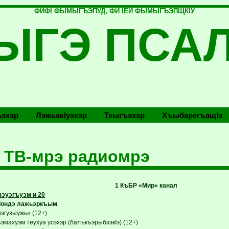
ФИФI ФЫМЫГЪЭПУД, ФИ IЕЙ ФЫМЫГЪЭПЩКIУ
ЫГЭ ПСА
эхэр
Лэжьакlуэхэр
Тхыгъэхэр
Хъыбарегъащlэ
 ТВ-мрэ радиомрэ
1 КъБР «Мир» канал
эуэгъуэм и 20
Iондэ лажьэркъым
нэгузыужь» (12+)
эмахуэм теухуа усэхэр (балъкъэрыбзэкIэ) (12+)