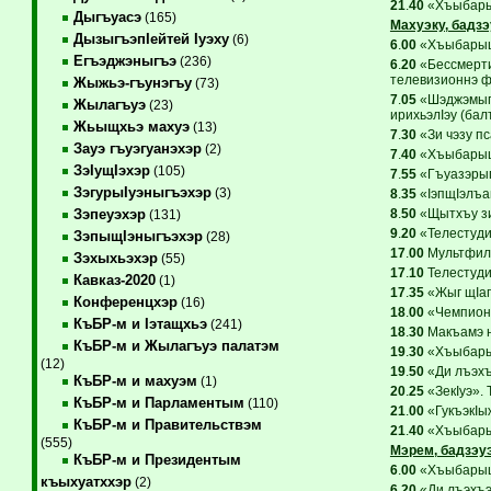
21
.
40
«Хъыбарыщ
Дыгъуасэ
(165)
Махуэку, бадзэ
ДызыгъэпIейтей Iуэху
(6)
6
.
00
«ХъыбарыщI
Егъэджэныгъэ
(236)
6
.
20
«Бессмертие
телевизионнэ ф
Жыжьэ-гъунэгъу
(73)
7
.
05
«Шэджэмыпс
Жылагъуэ
(23)
ирихьэлIэу (бал
Жьыщхьэ махуэ
(13)
7
.
30
«Зи чэзу п
Зауэ гъуэгуанэхэр
(2)
7
.
40
«ХъыбарыщI
ЗэIущIэхэр
(105)
7
.
55
«Гъуазэрып
ЗэгурыIуэныгъэхэр
(3)
8
.
35
«IэпщIэлъап
8
.
50
«Щытхъу зи
Зэпеуэхэр
(131)
9
.
20
«Телестудио
ЗэпыщIэныгъэхэр
(28)
17
.
00
Мультфиль
Зэхыхьэхэр
(55)
17
.
10
Телестуди
Кавказ-2020
(1)
17
.
35
«Жыг щIаг
Конференцхэр
(16)
18
.
00
«Чемпионх
КъБР-м и Iэтащхьэ
(241)
18
.
30
Макъамэ н
КъБР-м и Жылагъуэ палатэм
19
.
30
«Хъыбарыщ
(12)
19
.
50
«Ди лъэхъ
КъБР-м и махуэм
(1)
20
.
25
«ЗекIуэ». 
КъБР-м и Парламентым
(110)
21
.
00
«ГукъэкIы
КъБР-м и Правительствэм
21
.
40
«Хъыбарыщ
(555)
Мэрем, бадзэу
КъБР-м и Президентым
6
.
00
«ХъыбарыщI
къыхуатххэр
(2)
6
.
20
«Ди лъэхъэ