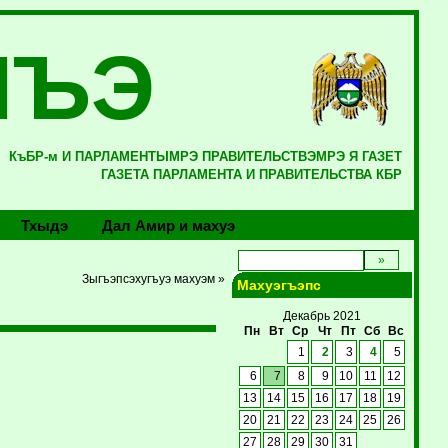
ЛЪЭ
КъБР-м И ПАРЛАМЕНТЫМРЭ ПРАВИТЕЛЬСТВЭМРЭ Я ГАЗЕТ
ГАЗЕТА ПАРЛАМЕНТА И ПРАВИТЕЛЬСТВА КБР
Тхыдэ
Дал Амир и махуэ
Зыгъэпсэхугъуэ махуэм »
Махуэгъэпс
Декабрь 2021
Пн
Вт
Ср
Чт
Пт
Сб
Вс
1
2
3
4
5
6
7
8
9
10
11
12
13
14
15
16
17
18
19
20
21
22
23
24
25
26
27
28
29
30
31