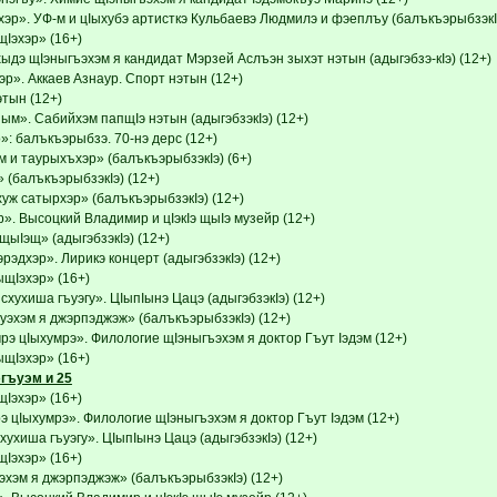
эр». УФ-м и цIыхубэ артисткэ Кульбаевэ Людмилэ и фэеплъу (балъкъэрыбзэкIэ
эхэр» (16+)
хыдэ щIэныгъэхэм я кандидат Мэрзей Аслъэн зыхэт нэтын (адыгэбзэ-кIэ) (12+)
р». Аккаев Азнаур. Спорт нэтын (12+)
тын (12+)
м». Сабийхэм папщIэ нэтын (адыгэбзэкIэ) (12+)
: балъкъэрыбзэ. 70-нэ дерс (12+)
 и таурыхъхэр» (балъкъэрыбзэкIэ) (6+)
 (балъкъэрыбзэкIэ) (12+)
уж сатырхэр» (балъкъэрыбзэкIэ) (12+)
». Высоцкий Владимир и цIэкIэ щыIэ музейр (12+)
щыIэщ» (адыгэбзэкIэ) (12+)
рэдхэр». Лирикэ концерт (адыгэбзэкIэ) (12+)
Iэхэр» (16+)
хухиша гъуэгу». ЦIыпIынэ Цацэ (адыгэбзэкIэ) (12+)
уэхэм я джэрпэджэж» (балъкъэрыбзэкIэ) (12+)
э цIыхумрэ». Филологие щIэныгъэхэм я доктор Гъут Iэдэм (12+)
Iэхэр» (16+)
гъуэм и 25
эхэр» (16+)
 цIыхумрэ». Филологие щIэныгъэхэм я доктор Гъут Iэдэм (12+)
ухиша гъуэгу». ЦIыпIынэ Цацэ (адыгэбзэкIэ) (12+)
эхэр» (16+)
эхэм я джэрпэджэж» (балъкъэрыбзэкIэ) (12+)