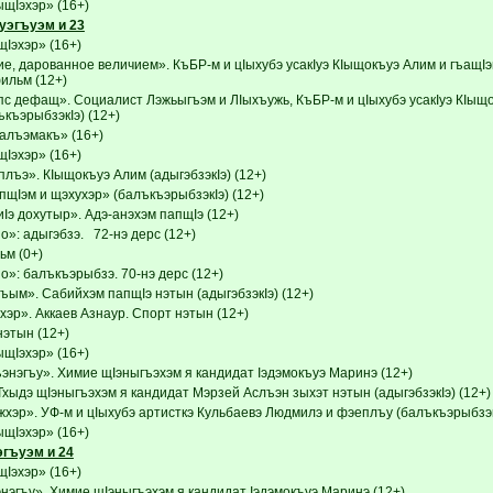
Iэхэр» (16+)
уэгъуэм и 23
эхэр» (16+)
, дарованное величием». КъБР-м и цIыхубэ усакIуэ КIыщокъуэ Алим и гъащIэ
ильм (12+)
 дефащ». Социалист Лэжьыгъэм и ЛIыхъужь, КъБР-м и цIыхубэ усакIуэ КIыщ
ъкъэрыбзэкIэ) (12+)
салъэмакъ» (16+)
эхэр» (16+)
лъэ». КIыщокъуэ Алим (адыгэбзэкIэ) (12+)
щIэм и щэхухэр» (балъкъэрыбзэкIэ) (12+)
Iэ дохутыр». Адэ-анэхэм папщIэ (12+)
»: адыгэбзэ. 72-нэ дерс (12+)
м (0+)
о»: балъкъэрыбзэ. 70-нэ дерс (12+)
ъым». Сабийхэм папщIэ нэтын (адыгэбзэкIэ) (12+)
эр». Аккаев Азнаур. Спорт нэтын (12+)
этын (12+)
Iэхэр» (16+)
энэгъу». Химие щIэныгъэхэм я кандидат Iэдэмокъуэ Маринэ (12+)
Тхыдэ щIэныгъэхэм я кандидат Мэрзей Аслъэн зыхэт нэтын (адыгэбзэкIэ) (12+)
жхэр». УФ-м и цIыхубэ артисткэ Кульбаевэ Людмилэ и фэеплъу (балъкъэрыбзэкI
Iэхэр» (16+)
эгъуэм и 24
эхэр» (16+)
нэгъу». Химие щIэныгъэхэм я кандидат Iэдэмокъуэ Маринэ (12+)