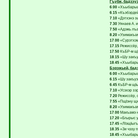
Гъубж, бадзэу
6
.
00
«ХъыбарыщI
6
.
15
«Къэбэрдей
7
.
10
«Дэтхэнэ зы
7
.
30
Уянаев А. и
7
.
50
«Адэжь лъа
8
.
20
«Узимакъам
17
.
00
«Сурэтхэм
17
.
15
Режиссёр,
17
.
50
КъБР-м щI
18
.
15
«Шу закъу
18
.
45
«Хъыбарыщ
Бэрэжьей, бад
6
.
00
«ХъыбарыщI
6
.
15
«Шу закъуэ»
6
.
45
КъБР-м щIы
7
.
10
«Усэхэр зэр
7
.
20
Режиссёр, 
7
.
55
«ПщIэну щх
8
.
20
«Узимакъам
17
.
00
Макъамэ н
17
.
20
«Бгырыс у
17
.
45
«ЛIэщIыгъу
18
.
35
«Зи чэзу 
18
.
45
«Хъыбарыщ