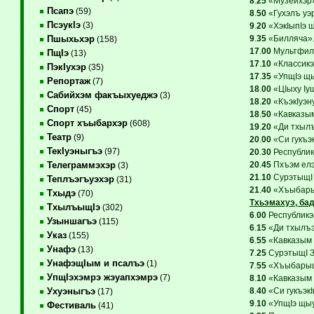
8
.
25
«Музейхэр».
Псапэ
(59)
8
.
50
«Гухэлъ уэр
ПсэукIэ
(3)
9
.
20
«ХэкIыпIэ щ
9
.
35
«Билляча».
Пшыхьхэр
(158)
17
.
00
Мультфиль
ПщIэ
(13)
17
.
10
«Классикэ
ПэкIухэр
(35)
17
.
35
«УпщIэ щы
Репортаж
(7)
18
.
00
«ЦIыху Iущ
Сабийхэм факъыхуеджэ
(3)
18
.
20
«КъэкIуэн
Спорт
(45)
18
.
50
«Кавказым
Спорт хъыбархэр
(608)
19
.
20
«Ди тхылъ
Театр
(9)
20
.
00
«Си гукъэк
ТекIуэныгъэ
(97)
20
.
30
Республик
20
.
45
Пхъэм елэ
Телеграммэхэр
(3)
21
.
10
СурэтыщI 
Теплъэгъуэхэр
(31)
21
.
40
«Хъыбарыщ
Тхыдэ
(70)
Тхьэмахуэ, бад
ТхылъыщIэ
(302)
6
.
00
Республикэ
Узыншагъэ
(115)
6
.
15
«Ди тхылъэ
Указ
(155)
6
.
55
«Кавказым 
Унафэ
(13)
7
.
25
СурэтыщI З
УнафэщIым и псалъэ
(1)
7
.
55
«ХъыбарыщI
УпщIэхэмрэ жэуапхэмрэ
(7)
8
.
10
«Кавказым 
8
.
40
«Си гукъэкI
Ухуэныгъэ
(17)
9
.
10
«УпщIэ щыу
Фестиваль
(41)