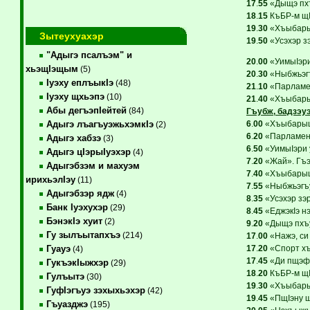
17
.
55
«Дыщэ пхъ
18
.
15
КъБР-м щIы
19
.
30
«Хъыбарыщ
Зытеухуахэр
19
.
50
«Усэхэр з
"Адыгэ псалъэм" и
20
.
00
«УимыIэр
хьэщIэщым
(5)
20
.
30
«Ныбжьэгъ
Iуэху еплъыкIэ
(48)
21
.
10
«Парламен
Iуэху щхьэпэ
(10)
21
.
40
«Хъыбарыщ
Абы дегъэпIейтей
(84)
Гъубж, бадзэу
6
.
00
«ХъыбарыщI
Адыгэ лъагъуэжьхэмкIэ
(2)
6
.
20
«Парламент
Адыгэ хабзэ
(3)
6
.
50
«УимыIэри
Адыгэ цIэрыIуэхэр
(4)
7
.
20
«Жай». Гъэм
Адыгэбзэм и махуэм
7
.
40
«ХъыбарыщI
ирихьэлIэу
(11)
7
.
55
«Ныбжьэгъу
Адыгэбзэр ядж
(4)
8
.
35
«Усэхэр зэ
Банк Iуэхухэр
(29)
8
.
45
«ЕджэкIэ нэ
БэнэкIэ хуит
(2)
9
.
20
«Дыщэ пхъу
Гу зылъытапхъэ
(214)
17
.
00
«Нажэ, си
17
.
20
«Спорт хъ
Гуауэ
(4)
17
.
45
«Ди пщэфIа
ГукъэкIыжхэр
(29)
18
.
20
КъБР-м щIы
Гулъытэ
(30)
19
.
30
«Хъыбарыщ
ГуфIэгъуэ зэхыхьэхэр
(42)
19
.
45
«ПщIэну щ
Гъуазджэ
(195)