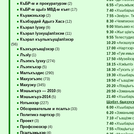
КъБР-м и прокуратурэм
(2)
6
.
55
«ГукъэкIыжх
КъБР-м щыIэ МВД-м къет
(17)
7
.
40
«ХъыбарыщI
Къуажэхьхэр
(2)
7
.
55
«ЗекIуэ». Т
8
.
30
«Чемпионхэ
Къэбэрдей Адыгэ Хасэ
(12)
9
.
00
Макъамэ нэ
Къэрал Iуэху
(9)
9
.
30
«Жыг щIагъы
Къэрал IуэхущIапIэхэм
(11)
9
.
55
Телестудио»
Къэрал къулыкъущIапIэхэр
10
.
20
«Анэшхуэм
(56)
17
.
00
«Нартхэр»
КъэхъукъащIэхэр
(3)
17
.
30
«Гум имых
ЛъэIу
(1)
17
.
50
«Музейхэр
Лъэпкъ Iуэху
(274)
18
.
15
«ХэкIыпIэ 
Лъэпкъхэр
(5)
18
.
30
«Гухэлъ уэ
Малъхъэдис
(290)
19
.
30
«Хъыбарыщ
Махуэгъэпс
(73)
19
.
50
«ГъащIэм с
Махуэку
(345)
20
.
20
«ЛIэщIыгъ
Мэшыкъуэ — 2010
(9)
20
.
50
«Зэманымр
21
.
40
«Хъыбарыщ
Мэшыкъуэ-2014
(5)
Щэбэт, бадзэуэ
Нэтынхэр
(227)
6
.
00
«ХъыбарыщI
Обозревателым и псалъэ
(33)
6
.
20
«Зэманымрэ
Политикэ партхэр
(9)
7
.
10
«ГъащIэм сх
Проект
(3)
7
.
40
«ХъыбарыщI
Профсоюзхэр
(4)
7
.
55
«ЛIэщIыгъу
Псалъэжьхэр
(4)