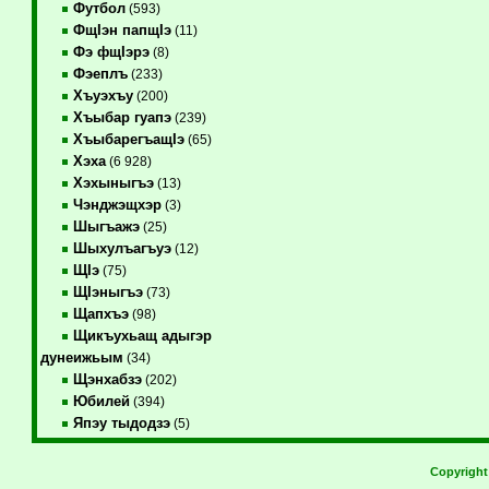
Футбол
(593)
ФщIэн папщIэ
(11)
Фэ фщIэрэ
(8)
Фэеплъ
(233)
Хъуэхъу
(200)
Хъыбар гуапэ
(239)
ХъыбарегъащIэ
(65)
Хэха
(6 928)
Хэхыныгъэ
(13)
Чэнджэщхэр
(3)
Шыгъажэ
(25)
Шыхулъагъуэ
(12)
ЩIэ
(75)
ЩIэныгъэ
(73)
Щапхъэ
(98)
Щикъухьащ адыгэр
дунеижьым
(34)
Щэнхабзэ
(202)
Юбилей
(394)
Япэу тыдодзэ
(5)
Copyrigh