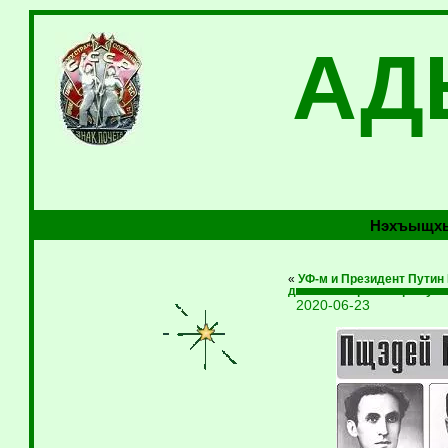
АД
Нэхъыщхь
«
УФ-м и Президент Путин
дамыгъэхэр къазэрыхуиг
2020-06-23