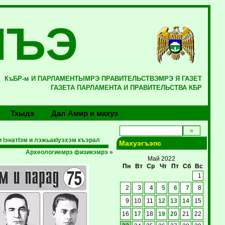
ЛЪЭ
КъБР-м И ПАРЛАМЕНТЫМРЭ ПРАВИТЕЛЬСТВЭМРЭ Я ГАЗЕТ
ГАЗЕТА ПАРЛАМЕНТА И ПРАВИТЕЛЬСТВА КБР
Тхыдэ
Дал Амир и махуэ
IэнатIэм и лэжьакIуэхэм къэрал
Махуэгъэпс
Археологиемрэ физикэмрэ
»
Май 2022
Пн
Вт
Ср
Чт
Пт
Сб
Вс
1
2
3
4
5
6
7
8
9
10
11
12
13
14
15
16
17
18
19
20
21
22