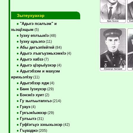
Зытеухуахэр
"Адыгэ псалъэм" и
хьэщIэщым
(5)
Iуэху еплъыкIэ
(48)
Iуэху щхьэпэ
(11)
Абы дегъэпIейтей
(84)
Адыгэ лъагъуэжьхэмкIэ
(4)
Адыгэ хабзэ
(7)
Адыгэ цIэрыIуэхэр
(4)
Адыгэбзэм и махуэм
ирихьэлIэу
(11)
Адыгэбзэр ядж
(4)
Банк Iуэхухэр
(29)
БэнэкIэ хуит
(2)
Гу зылъытапхъэ
(214)
Гуауэ
(4)
ГукъэкIыжхэр
(29)
Гулъытэ
(31)
ГуфIэгъуэ зэхыхьэхэр
(42)
Гъуазджэ
(205)