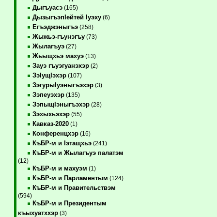
Дыгъуасэ
(165)
ДызыгъэпIейтей Iуэху
(6)
Егъэджэныгъэ
(258)
Жыжьэ-гъунэгъу
(73)
Жылагъуэ
(27)
Жьыщхьэ махуэ
(13)
Зауэ гъуэгуанэхэр
(2)
ЗэIущIэхэр
(107)
ЗэгурыIуэныгъэхэр
(3)
Зэпеуэхэр
(135)
ЗэпыщIэныгъэхэр
(28)
Зэхыхьэхэр
(55)
Кавказ-2020
(1)
Конференцхэр
(16)
КъБР-м и Iэтащхьэ
(241)
КъБР-м и Жылагъуэ палатэм
(12)
КъБР-м и махуэм
(1)
КъБР-м и Парламентым
(124)
КъБР-м и Правительствэм
(594)
КъБР-м и Президентым
къыхуатххэр
(3)