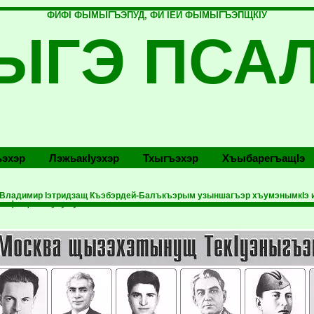
ФИФI ФЫМЫГЪЭПУД, ФИ IЕЙ ФЫМЫГЪЭПЩКIУ
ЫГЭ ПСА
эхэр
Лэжьакlуэхэр
Тхыгъэхэр
Хъыбарегъащlэ
 Владимир Iэтридзащ Къэбэрдей-Балъкъэрым узыншагъэр хъумэнымкIэ и 
ъэфэщам теухуа указхэм