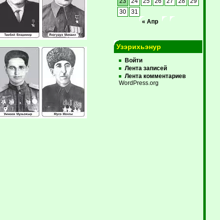
23
24
25
26
27
28
29
30
31
« Апр
Узэрихьэнур
Войти
Лента записей
Лента комментариев
WordPress.org