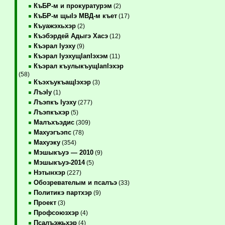
КъБР-м и прокуратурэм
(2)
КъБР-м щыIэ МВД-м къет
(17)
Къуажэхьхэр
(2)
Къэбэрдей Адыгэ Хасэ
(12)
Къэрал Iуэху
(9)
Къэрал IуэхущIапIэхэм
(11)
Къэрал къулыкъущIапIэхэр
(58)
КъэхъукъащIэхэр
(3)
ЛъэIу
(1)
Лъэпкъ Iуэху
(277)
Лъэпкъхэр
(5)
Малъхъэдис
(309)
Махуэгъэпс
(78)
Махуэку
(354)
Мэшыкъуэ — 2010
(9)
Мэшыкъуэ-2014
(5)
Нэтынхэр
(227)
Обозревателым и псалъэ
(33)
Политикэ партхэр
(9)
Проект
(3)
Профсоюзхэр
(4)
Псалъэжьхэр
(4)