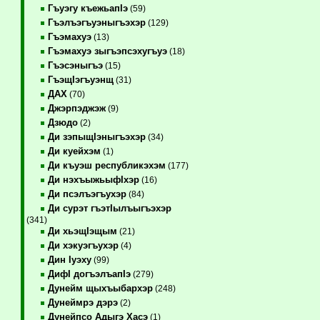
Гъуэгу къежьапIэ
(59)
Гъэлъэгъуэныгъэхэр
(129)
Гъэмахуэ
(13)
Гъэмахуэ зыгъэпсэхугъуэ
(18)
Гъэсэныгъэ
(15)
ГъэщIэгъуэнщ
(31)
ДАХ
(70)
Джэрпэджэж
(9)
Дзюдо
(2)
Ди зэпыщIэныгъэхэр
(34)
Ди куейхэм
(1)
Ди къуэш республикэхэм
(177)
Ди нэхъыжьыфIхэр
(16)
Ди псэлъэгъухэр
(84)
Ди сурэт гъэтIылъыгъэхэр
(341)
Ди хьэщIэщым
(21)
Ди хэкуэгъухэр
(4)
Дин Iуэху
(99)
ДифI догъэлъапIэ
(279)
Дунейм щыхъыбархэр
(248)
Дунеймрэ дэрэ
(2)
Дунейпсо Адыгэ Хасэ
(1)