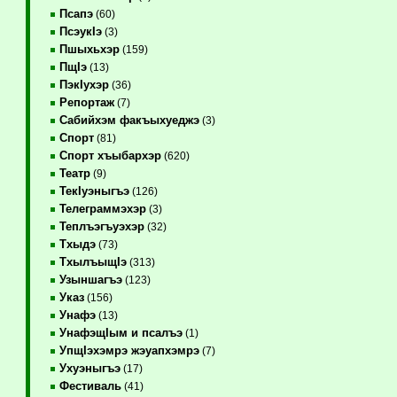
Псапэ
(60)
ПсэукIэ
(3)
Пшыхьхэр
(159)
ПщIэ
(13)
ПэкIухэр
(36)
Репортаж
(7)
Сабийхэм факъыхуеджэ
(3)
Спорт
(81)
Спорт хъыбархэр
(620)
Театр
(9)
ТекIуэныгъэ
(126)
Телеграммэхэр
(3)
Теплъэгъуэхэр
(32)
Тхыдэ
(73)
ТхылъыщIэ
(313)
Узыншагъэ
(123)
Указ
(156)
Унафэ
(13)
УнафэщIым и псалъэ
(1)
УпщIэхэмрэ жэуапхэмрэ
(7)
Ухуэныгъэ
(17)
Фестиваль
(41)