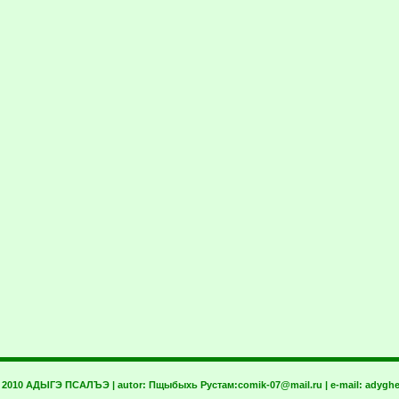
t 2010 АДЫГЭ ПСАЛЪЭ | autor:
Пщыбыхь Рустам:
comik-07@mail.ru
| e-mail:
adyghe