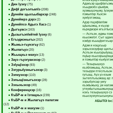
Адакъэр щыфIагъэж
Дин Iуэху
(75)
хъыджэбз цIыкIум,
ДифI догъэлъапIэ
(208)
хуэмышэчыжу, Iуэхум
пэжыпIэр Хьэсэн
Дунейм щыхъыбархэр
(248)
хуиIуэтэжащ.
Дунеймрэ дэрэ
(2)
Адэр пщэфIапIэм
Дунейпсо Адыгэ Хасэ
(1)
щIыхьэжщ, и къуэр
къриджэри игъэтIыс
Дыгъуасэ
(163)
— Аслъэн, иджы пэж
ДызыгъэпIейтей Iуэху
(6)
къызжеIэт. Сыт адак
Егъэджэныгъэ
(202)
нэкIур къыщIритхъа
Жыжьэ-гъунэгъу
(62)
Адэм и нэщхъыр
зэрызэхэуфар щилъа
Жылагъуэ
(20)
Аслъэн къыгурыIуащ
Жьыщхьэ махуэ
(13)
пцIыр къызэрыщIэща
и пэжыпIэр къиIуэтэ
Зауэ гъуэгуанэхэр
(2)
— Тезырышхуэ
ЗэIущIэхэр
(93)
къэблэжьащ, Аслъэн,
ЗэгурыIуэныгъэхэр
(3)
тезырри птеслъхьэн
гугъащ. Ауэ уэ езым
Зэпеуэхэр
(110)
зытеплъхьэжащ ар: 
ЗэпыщIэныгъэхэр
(28)
зэрыбупсар уигу
Зэхыхьэхэр
(49)
къэкIыжыху, уи напэ
утеукIытыхьыжынущи
Конференцхэр
(16)
нэхъ тезырышхуэ сэ
КъБР-м и Iэтащхьэ
(239)
къысхуэгупсысынукъ
КъБР-м и Жылагъуэ палатэм
АБЫТIЭ Iэс
(12)
КъБР-м и махуэм
(1)