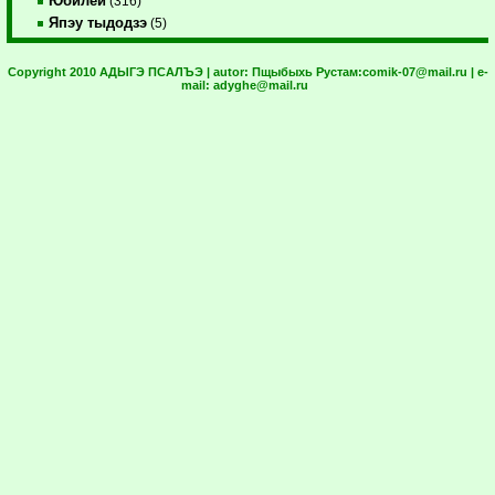
Юбилей
(316)
Япэу тыдодзэ
(5)
Copyright 2010 АДЫГЭ ПСАЛЪЭ | autor:
Пщыбыхь Рустам:
comik-07@mail.ru
| e-
mail:
adyghe@mail.ru