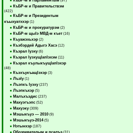
КъБР-м и Парламентым
(97)
КъБР-м и Правительствэм
(422)
КъБР-м и Президентым
къыхуатххэр
(1)
КъБР-м и прокуратурэм
(2)
КъБР-м щыIэ МВД-м къет
(16)
Къуажэхьхэр
(2)
Къэбэрдей Адыгэ Хасэ
(12)
Къэрал Iуэху
(6)
Къэрал IуэхущIапIэхэм
(11)
Къэрал къулыкъущIапIэхэр
(48)
КъэхъукъащIэхэр
(3)
ЛъэIу
(1)
Лъэпкъ Iуэху
(237)
Лъэпкъхэр
(5)
Малъхъэдис
(237)
Махуэгъэпс
(52)
Махуэку
(309)
Мэшыкъуэ — 2010
(9)
Мэшыкъуэ-2014
(5)
Нэтынхэр
(187)
Обозревателым и псалъэ
(31)