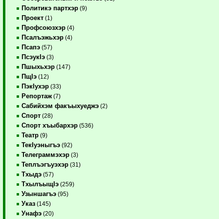
Политикэ партхэр
(9)
Проект
(1)
Профсоюзхэр
(4)
Псалъэжьхэр
(4)
Псапэ
(57)
ПсэукIэ
(3)
Пшыхьхэр
(147)
ПщIэ
(12)
ПэкIухэр
(33)
Репортаж
(7)
Сабийхэм факъыхуеджэ
(2)
Спорт
(28)
Спорт хъыбархэр
(536)
Театр
(9)
ТекIуэныгъэ
(92)
Телеграммэхэр
(3)
Теплъэгъуэхэр
(31)
Тхыдэ
(57)
ТхылъыщIэ
(259)
Узыншагъэ
(95)
Указ
(145)
Унафэ
(20)