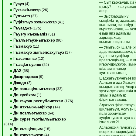
— Сыт къэхъуар, си 
Гуауэ
(4)
цIыкIу?! — къэгузэва
ГукъэкIыжхэр
(26)
анэр.
Гулъытэ
(27)
— ЗыстхьэщIыну
сыщIэкIати, адакъэж
ГуфIэгъуэ зэхыхьэхэр
(41)
къалъэри, си нэкIур
Гъуазджэ
(175)
къритхъыхащ, — Ас
езыр япэ адакъэм
Гъуэгу къежьапIэ
(51)
зэрыщыхьар
Гъэлъэгъуэныгъэхэр
(96)
къыхигъэщакъым.
Гъэмахуэ
(11)
— Умыгъ, си щIалэ. У
адэр къыдыхьэжмэ, с
Гъэмахуэ зыгъэпсэхугъуэ
(17)
адакъэм хуэфIыр
Гъэсэныгъэ
(12)
ирезгъэщIэнщ, — и к
игъэундэIужурэ, Iэми
ГъэщIэгъуэнщ
(25)
щIалэм и напэр
ДАХ
(68)
хуитхьэщIыжащ.
Джэрпэджэж
(9)
Шэджагъуэхуегъэзэк
Аслъэн и адэ Хьэсэн
Дзюдо
(2)
къыдыхьэжащ. Анэр 
Ди зэпыщIэныгъэхэр
(33)
хуэтхьэусыхащ икIи 
Ди куейхэм
(1)
зимыIэ адакъэр
фIригъэгъэжащ.
Ди къуэш республикэхэм
(176)
Адакъэр фIагъэжауэ
Ди нэхъыжьыфIхэр
(14)
щилъагъум, Аслъэн ц
Ди псэлъэгъухэр
(64)
пцIы зэриупсам
хущIегъуэжат, ауэ сы
Ди сурэт гъэтIылъыгъэхэр
Iэмалыжт?!
(314)
Аслъэнхэ я гъунэгъу
Ди хьэщIэщым
(18)
псори къызэрекIуэкI
Ди хэкуэгъухэр
(4)
илъэгъуауэ къыщIэкI