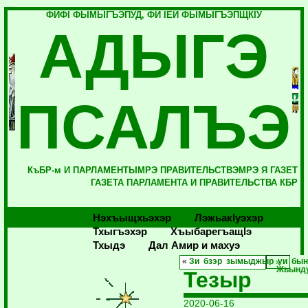
ФИФI ФЫМЫГЪЭПУД, ФИ IЕЙ ФЫМЫГЪЭПЩКIУ
АДЫГЭ
ПСАЛЪЭ
КъБР-м И ПАРЛАМЕНТЫМРЭ ПРАВИТЕЛЬСТВЭМРЭ Я ГАЗЕТ
ГАЗЕТА ПАРЛАМЕНТА И ПРАВИТЕЛЬСТВА КБР
Нэхъыщхьэхэр
Лэжьакlуэхэр
Тхыгъэхэр
Хъыбарегъащlэ
Тхыдэ
Дал Амир и махуэ
«
Зи бзэр зымыджыр уи бы
Жьынд
Тезыр
2020-06-16