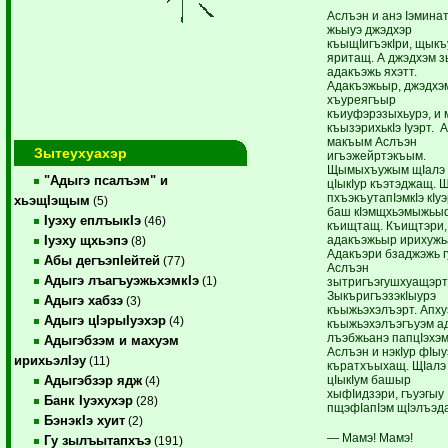
Аслъэн и анэ Iэмина
жьыуэ джэдхэр
къыщIигъэкIри, щыкъ
яритащ. А джэдхэм 
адакъэжь яхэтт.
Адакъэжьыр, джэдхэ
хъуреягъыр
къиуфэрэзыхьурэ, и 
къызэрихькIэ Iуэрт. А
макъым Аслъэн
Зытеухуахэр
игъэжейртэкъым.
Щымыхъужым щIалэ
"Адыгэ псалъэм" и
цIыкIур къэтэджащ. Щ
пхъэкъутапIэмкIэ кIуэ
хьэщIэщым
(5)
баш кIэмщхьэмыжьы
Iуэху еплъыкIэ
(46)
къищтащ. Къищтэри,
адакъэжьыр ирихужь
Iуэху щхьэпэ
(8)
Адакъэри бзаджэжь г
Абы дегъэпIейтей
(77)
Аслъэн
Адыгэ лъагъуэжьхэмкIэ
(1)
зытригъэгушхуащэрт
ЗыкъригъэзэкIыурэ
Адыгэ хабзэ
(3)
къыжьэхэлъэрт. Апху
Адыгэ цIэрыIуэхэр
(4)
къыжьэхэлъэгъуэм а
лъэбжьанэ папцIэхэ
Адыгэбзэм и махуэм
Аслъэн и нэкIур фIыу
ирихьэлIэу
(11)
къратхъыхащ. ЩIалэ
цIыкIум башыр
Адыгэбзэр ядж
(4)
хыфIидзэри, гъуэгыу
Банк Iуэхухэр
(28)
пщэфIапIэм щIэлъэд
БэнэкIэ хуит
(2)
— Мамэ! Мамэ!
Гу зылъытапхъэ
(191)