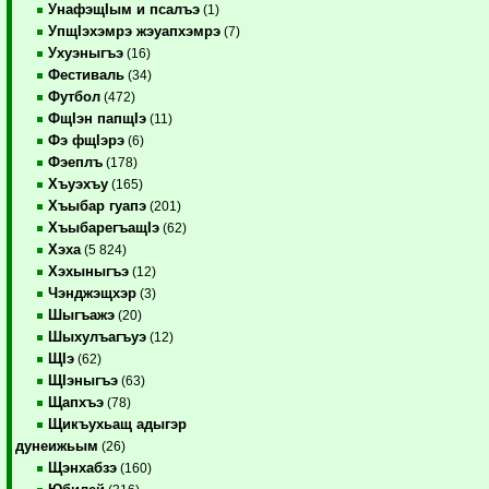
УнафэщIым и псалъэ
(1)
УпщIэхэмрэ жэуапхэмрэ
(7)
Ухуэныгъэ
(16)
Фестиваль
(34)
Футбол
(472)
ФщIэн папщIэ
(11)
Фэ фщIэрэ
(6)
Фэеплъ
(178)
Хъуэхъу
(165)
Хъыбар гуапэ
(201)
ХъыбарегъащIэ
(62)
Хэха
(5 824)
Хэхыныгъэ
(12)
Чэнджэщхэр
(3)
Шыгъажэ
(20)
Шыхулъагъуэ
(12)
ЩIэ
(62)
ЩIэныгъэ
(63)
Щапхъэ
(78)
Щикъухьащ адыгэр
дунеижьым
(26)
Щэнхабзэ
(160)