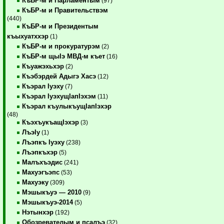
КъБР-м и Парламентым
(97)
КъБР-м и Правительствэм
(440)
КъБР-м и Президентым
къыхуатххэр
(1)
КъБР-м и прокуратурэм
(2)
КъБР-м щыIэ МВД-м къет
(16)
Къуажэхьхэр
(2)
Къэбэрдей Адыгэ Хасэ
(12)
Къэрал Iуэху
(7)
Къэрал IуэхущIапIэхэм
(11)
Къэрал къулыкъущIапIэхэр
(48)
КъэхъукъащIэхэр
(3)
ЛъэIу
(1)
Лъэпкъ Iуэху
(238)
Лъэпкъхэр
(5)
Малъхъэдис
(241)
Махуэгъэпс
(53)
Махуэку
(309)
Мэшыкъуэ — 2010
(9)
Мэшыкъуэ-2014
(5)
Нэтынхэр
(192)
Обозревателым и псалъэ
(32)