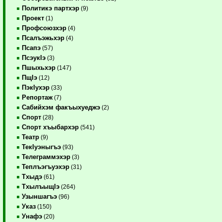
Политикэ партхэр
(9)
Проект
(1)
Профсоюзхэр
(4)
Псалъэжьхэр
(4)
Псапэ
(57)
ПсэукIэ
(3)
Пшыхьхэр
(147)
ПщIэ
(12)
ПэкIухэр
(33)
Репортаж
(7)
Сабийхэм факъыхуеджэ
(2)
Спорт
(28)
Спорт хъыбархэр
(541)
Театр
(9)
ТекIуэныгъэ
(93)
Телеграммэхэр
(3)
Теплъэгъуэхэр
(31)
Тхыдэ
(61)
ТхылъыщIэ
(264)
Узыншагъэ
(96)
Указ
(150)
Унафэ
(20)