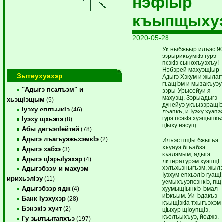
нэфІыр
къыпщыху
2020-05-28
Уи ныбжьыр илъэс 9
зэрырикъумкІэ гурэ
псэкІэ сынохъуэхъу!
Нобэрей махуэщІыр
Зытеухуахэр
Адыгэ Хэкум и жылаг
гъащІэм и мызакъуэу
"Адыгэ псалъэм" и
зэры-Урысейуи я
махуэщ. Зэрыадыгэ
хьэщIэщым
(5)
дунейуэ укъызэращІэ
Iуэху еплъыкIэ
(46)
лъэпкъ, и Іуэху хуэпэ
гурэ псэкІэ хуэщыпкъ
Iуэху щхьэпэ
(8)
цІыху нэсущ.
Абы дегъэпIейтей
(78)
Адыгэ лъагъуэжьхэмкIэ
(2)
Илъэс пщІы бжыгъэ
хъуауэ бгъабзэ
Адыгэ хабзэ
(3)
къалэмым, адыгэ
Адыгэ цIэрыIуэхэр
(4)
литературэм хуэпщІ
хэлъхьэныгъэм, жыл
Адыгэбзэм и махуэм
Іуэхум епхьэлІэ гуащ
ирихьэлIэу
(11)
уемыхъуэпсэнкІэ, пщ
Адыгэбзэр ядж
хуумыщІынкІэ Іэмал
(4)
иІэкъым. Уи Іэдакъэ
Банк Iуэхухэр
(28)
къыщІэкІа тхыгъэхэм
БэнэкIэ хуит
(2)
цІыхур щІоупщІэ,
къелъыхъуэ, йоджэ.
Гу зылъытапхъэ
(197)