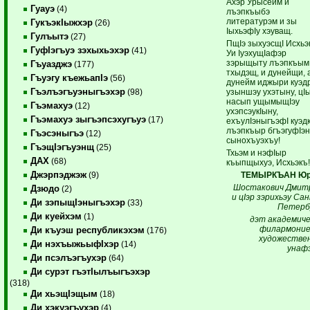
Ахэр Урысейм и
Гуауэ
(4)
лъэпкъыбэ
литературэм и зы
ГукъэкIыжхэр
(26)
ІыхьэфІу хэуващ.
Гулъытэ
(27)
ПщІэ зыхуэсщІ Исхьэ
ГуфIэгъуэ зэхыхьэхэр
(41)
Уи ІуэхущІафэр
зэрыщыту лъэпкъым
Гъуазджэ
(177)
тхыдэщ, и дунейщи, 
Гъуэгу къежьапIэ
(56)
дунейм иджыри куэд
Гъэлъэгъуэныгъэхэр
узыншэу ухэтыну, цІ
(98)
насып ущымыщІэу
Гъэмахуэ
(12)
ухэпсэукІыну,
Гъэмахуэ зыгъэпсэхугъуэ
(17)
ехъулІэныгъэфІ куэдк
лъэпкъыр бгъэгуфІэн
Гъэсэныгъэ
(12)
сынохъуэхъу!
ГъэщIэгъуэнщ
(25)
Тхьэм и нэфІыр
ДАХ
(68)
къыпщыхуэ, Исхьэкъ
Джэрпэджэж
ТЕМЫРКЪАН Юр
(9)
Шостакович Дмит
Дзюдо
(2)
и цІэр зэрихьэу Са
Ди зэпыщIэныгъэхэр
(33)
Петерб
Ди куейхэм
(1)
дэт академиче
филармоние
Ди къуэш республикэхэм
(176)
художестве
Ди нэхъыжьыфIхэр
(14)
унафэ
Ди псэлъэгъухэр
(64)
Ди сурэт гъэтIылъыгъэхэр
(318)
Ди хьэщIэщым
(18)
Ди хэкуэгъухэр
(4)