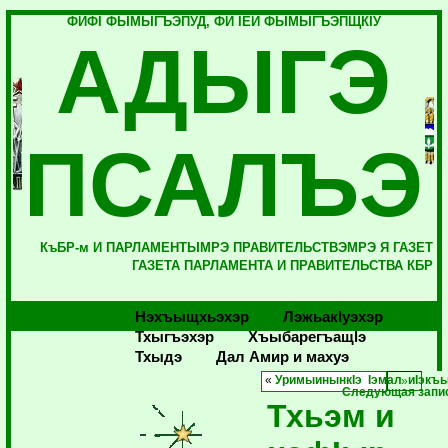
ФИФI ФЫМЫГЪЭПУД, ФИ IЕЙ ФЫМЫГЪЭПЩКIУ
АДЫГЭ
ПСАЛЪЭ
КъБР-м И ПАРЛАМЕНТЫМРЭ ПРАВИТЕЛЬСТВЭМРЭ Я ГАЗЕТ
ГАЗЕТА ПАРЛАМЕНТА И ПРАВИТЕЛЬСТВА КБР
Нэхъыщхьэхэр
Лэжьакlуэхэр
Тхыгъэхэр
Хъыбарегъащlэ
Тхыдэ
Дал Амир и махуэ
«
УримыинынкIэ Iэмал иIэкъ
Следующая запи
Тхьэм и