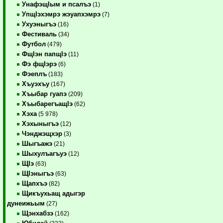
УнафэщIым и псалъэ
(1)
УпщIэхэмрэ жэуапхэмрэ
(7)
Ухуэныгъэ
(16)
Фестиваль
(34)
Футбол
(479)
ФщIэн папщIэ
(11)
Фэ фщIэрэ
(6)
Фэеплъ
(183)
Хъуэхъу
(167)
Хъыбар гуапэ
(209)
ХъыбарегъащIэ
(62)
Хэха
(5 978)
Хэхыныгъэ
(12)
Чэнджэщхэр
(3)
Шыгъажэ
(21)
Шыхулъагъуэ
(12)
ЩIэ
(63)
ЩIэныгъэ
(63)
Щапхъэ
(82)
Щикъухьащ адыгэр
дунеижьым
(27)
Щэнхабзэ
(162)