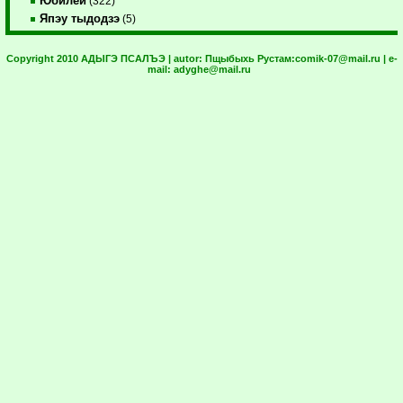
Юбилей
(322)
Япэу тыдодзэ
(5)
Copyright 2010 АДЫГЭ ПСАЛЪЭ | autor:
Пщыбыхь Рустам:
comik-07@mail.ru
| e-
mail:
adyghe@mail.ru