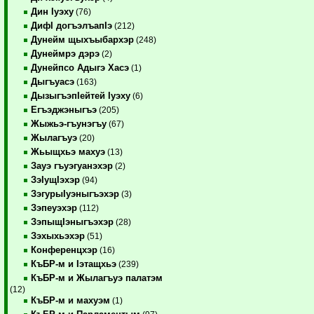
Дин Iуэху
(76)
ДифI догъэлъапIэ
(212)
Дунейм щыхъыбархэр
(248)
Дунеймрэ дэрэ
(2)
Дунейпсо Адыгэ Хасэ
(1)
Дыгъуасэ
(163)
ДызыгъэпIейтей Iуэху
(6)
Егъэджэныгъэ
(205)
Жыжьэ-гъунэгъу
(67)
Жылагъуэ
(20)
Жьыщхьэ махуэ
(13)
Зауэ гъуэгуанэхэр
(2)
ЗэIущIэхэр
(94)
ЗэгурыIуэныгъэхэр
(3)
Зэпеуэхэр
(112)
ЗэпыщIэныгъэхэр
(28)
Зэхыхьэхэр
(51)
Конференцхэр
(16)
КъБР-м и Iэтащхьэ
(239)
КъБР-м и Жылагъуэ палатэм
(12)
КъБР-м и махуэм
(1)