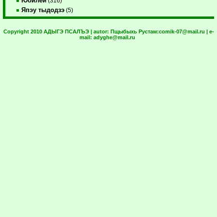
Юбилей
(316)
Япэу тыдодзэ
(5)
Copyright 2010 АДЫГЭ ПСАЛЪЭ | autor:
Пщыбыхь Рустам:
comik-07@mail.ru
| e-
mail:
adyghe@mail.ru