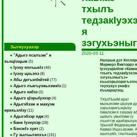
тхылъ
тедзакIуэх
я
зэгухьэны
Зытеухуахэр
2020-03-11
"Адыгэ псалъэм" и
Налшык дэт Котляр
хьэщIэщым
(5)
Мариерэ Викторрэ 
Iуэху еплъыкIэ
(46)
IуэхущIапIэм «Кавк
тхылъ тедзакIуэхэм
Iуэху щхьэпэ
(8)
зэгухьэныгъэ»
Абы дегъэпIейтей
(77)
къызэрызэрагъэп
Адыгэ лъагъуэжьхэмкIэ
теухуауэ унафэ
(1)
къыщащтащ.
Адыгэ хабзэ
(3)
Адыгэ цIэрыIуэхэр
(4)
ТХЫЛЪЫМ ират
мыхьэнэми цIыхум д
Адыгэбзэм и махуэм
зэрызэригъэцIыху
ирихьэлIэу
(11)
Iэмалхэм я зэхуаку а
Адыгэбзэр ядж
щиIыгъ увыпIэми гу
(4)
лъыптэу щыкIэры­ху
Банк Iуэхухэр
(28)
Урысей Федерацэми
БэнэкIэ хуит
(2)
Кавказ Ищхъэрэми. 
щыхъукIэ, тхылъыр
Гу зылъытапхъэ
(191)