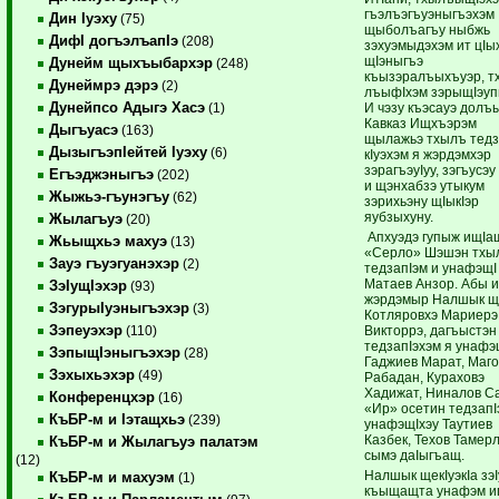
гъэ­лъэ­гъуэныгъэхэм
Дин Iуэху
(75)
щыболъагъу ныбжь
ДифI догъэлъапIэ
(208)
зэхуэмыдэхэм ит цIы
щIэныгъэ
Дунейм щыхъыбархэр
(248)
къызэралъыхъуэр, т
Дунеймрэ дэрэ
(2)
лъыфIхэм зэрыщIэуп
Дунейпсо Адыгэ Хасэ
И чэзу къэсауэ долъ
(1)
Кавказ Ищхъэрэм
Дыгъуасэ
(163)
щылажьэ тхылъ тедз
ДызыгъэпIейтей Iуэху
(6)
кIуэхэм я жэрдэмхэр
зэрагъэуIуу, зэгъусэ
Егъэджэныгъэ
(202)
и щэнхабзэ утыкум
Жыжьэ-гъунэгъу
(62)
зэрихьэну щIыкIэр
яубзыхуну.
Жылагъуэ
(20)
Апхуэдэ гупыж ищIа
Жьыщхьэ махуэ
(13)
«Серло» Шэшэн тхы
Зауэ гъуэгуанэхэр
(2)
тедзапIэм и унафэщI
Матаев Анзор. Абы 
ЗэIущIэхэр
(93)
жэрдэмыр Налшык 
ЗэгурыIуэныгъэхэр
(3)
Котляровхэ Мариерэ
Зэпеуэхэр
Викторрэ, дагъыстэн
(110)
тедзапIэхэм я унафэ­
ЗэпыщIэныгъэхэр
(28)
Гаджиев Марат, Маг
Зэхыхьэхэр
(49)
Рабадан, Кураховэ
Хадижат, Ниналов С
Конференцхэр
(16)
«Ир» осетин те­дзапI
КъБР-м и Iэтащхьэ
(239)
унафэщIхэу Таутиев
Казбек, Техов Тамер
КъБР-м и Жылагъуэ палатэм
сымэ даIыгъащ.
(12)
Налшык щекIуэкIа зэ
КъБР-м и махуэм
(1)
къыщащта унафэм и