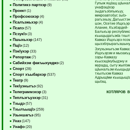
Гупыж ящIащ щIынал
Политикэ партхэр
(9)
унафэщIхэр
Проект
(1)
зыдагъэIэпыкъуу,
микроавтобус зыIэ­
Профсоюзхэр
(4)
рагъэхьэу, Дагъыстэн
Псалъэжьхэр
(4)
шэн, Осетие Ищхъэ
Алание, Къэбэрдей-
Псапэ
(57)
Балъкъэр республик
ПсэукIэ
(3)
къыщыдагъэкIа тхыл
Пшыхьхэр
Кавказ Ищхъэрэ псо
(147)
щызэбгрырагъэшыну
ПщIэ
(12)
Зэгухьэныгъэм Кавка
ПэкIухэр
(33)
Ищхъэрэм и мызакъу
Репортаж
зэры-Кавказу
(7)
къызэщIиубыдэну и
Сабийхэм факъыхуеджэ
(2)
мурадщ, сыту жыпIэм
Спорт
(28)
щIыналъэм къыщыда
тхылъхэм Кавказ
Спорт хъыбархэр
(537)
АдрыщIми къыщыщIэ
Театр
(9)
щы­Iэщ.
ТекIуэныгъэ
(92)
Телеграммэхэр
КОТЛЯРОВ Ви
(3)
Теплъэгъуэхэр
(31)
Тхыдэ
(57)
ТхылъыщIэ
(259)
Узыншагъэ
(95)
Указ
(147)
Унафэ
(20)