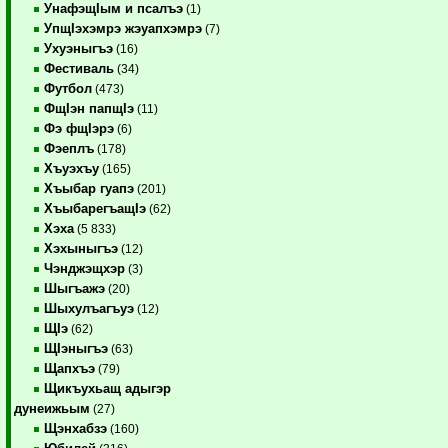
УнафэщIым и псалъэ
(1)
УпщIэхэмрэ жэуапхэмрэ
(7)
Ухуэныгъэ
(16)
Фестиваль
(34)
Футбол
(473)
ФщIэн папщIэ
(11)
Фэ фщIэрэ
(6)
Фэеплъ
(178)
Хъуэхъу
(165)
Хъыбар гуапэ
(201)
ХъыбарегъащIэ
(62)
Хэха
(5 833)
Хэхыныгъэ
(12)
Чэнджэщхэр
(3)
Шыгъажэ
(20)
Шыхулъагъуэ
(12)
ЩIэ
(62)
ЩIэныгъэ
(63)
Щапхъэ
(79)
Щикъухьащ адыгэр
дунеижьым
(27)
Щэнхабзэ
(160)