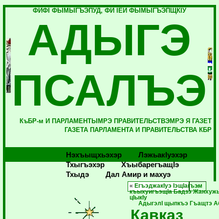
ФИФI ФЫМЫГЪЭПУД, ФИ IЕЙ ФЫМЫГЪЭПЩКIУ
АДЫГЭ
ПСАЛЪЭ
КъБР-м И ПАРЛАМЕНТЫМРЭ ПРАВИТЕЛЬСТВЭМРЭ Я ГАЗЕТ
ГАЗЕТА ПАРЛАМЕНТА И ПРАВИТЕЛЬСТВА КБР
Нэхъыщхьэхэр
Лэжьакlуэхэр
Тхыгъэхэр
Хъыбарегъащlэ
Тхыдэ
Дал Амир и махуэ
«
ЕгъэджакIуэ IэщIагъэм
къыхуигъэщIа Бадзэ Жанхуж
цIыкIу
АдыгэлI щыпкъэ Гъащтэ А
Кавказ