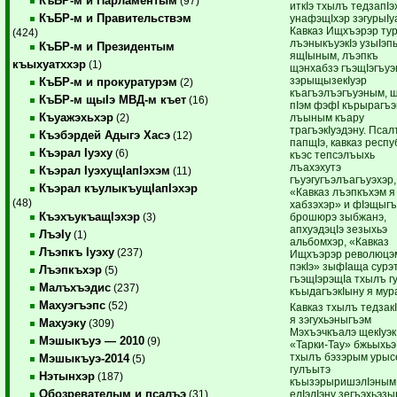
КъБР-м и Парламентым
(97)
иткIэ тхылъ тедзапIэ
КъБР-м и Правительствэм
унафэщIхэр зэгурыI
Кавказ Ищхъэрэр ту
(424)
лъэныкъуэкIэ узыIэ­п
КъБР-м и Президентым
ящIыным, лъэпкъ
къыхуатххэр
(1)
щэнхабзэ гъэщIэгъуэ
зэры­щызе­кIуэр
КъБР-м и прокуратурэм
(2)
къагъэлъэгъуэным, щ
КъБР-м щыIэ МВД-м къет
(16)
пIэм фэфI кърырагъэ
Къуажэхьхэр
лъыным къару
(2)
трагъэкIуэдэну. Пса
Къэбэрдей Адыгэ Хасэ
(12)
папщIэ, кавказ респу
Къэрал Iуэху
(6)
къэс тепсэлъыхь
лъахэхутэ
Къэрал IуэхущIапIэхэм
(11)
гъуэгугъэлъагъуэхэр,
Къэрал къулыкъущIапIэхэр
«Кавказ лъэпкъхэм я
(48)
хабзэхэр» и фIэщыгъ
КъэхъукъащIэхэр
брошюрэ зыбжанэ,
(3)
апхуэдэцIэ зезыхьэ
ЛъэIу
(1)
альбомхэр, «Кавказ
Лъэпкъ Iуэху
(237)
Ищхъэрэр революцэ
пэкIэ» зыфIаща сурэт
Лъэпкъхэр
(5)
гъэщIэ­рэщIа тхылъ г
Малъхъэдис
(237)
къыдагъэкIыну я мур
Махуэгъэпс
(52)
Кавказ тхылъ тедзак
я зэгухьэныгъэм
Махуэку
(309)
Мэхъэчкъалэ ще­кIуэ
Мэшыкъуэ — 2010
(9)
«Тарки-Тау» бжьыхьэ
тхылъ бэзэрым урыс
Мэшыкъуэ-2014
(5)
гулъытэ
Нэтынхэр
(187)
къызэрыришэлIэным
Обозревателым и псалъэ
елIэлIэну зегъэхьэзы
(31)