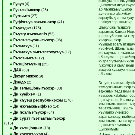
зыхъумар зызыузэщ
Гуауэ
(4)
цIыхупсэм икIуа ­гъуэ
ар лъэпкъыу щыIэр
ГукъэкIыжхэр
(26)
дунейпсо цIыхубэу
Гулъытэ
(27)
зэрыубы­дыным хуэу
ГуфIэгъуэ зэхыхьэхэр
нэтIауэ зэрыщытыр.
(41)
ЦIыху бжыгъэшхуэ
Гъуазджэ
(175)
зэрымыс Кавказ Ищ
Гъуэгу къежьапIэ
(52)
и республикэхэм тед
Гъэлъэгъуэныгъэхэр
хъарзынэхэр
(96)
къыщызэрагъэпэщау
Гъэмахуэ
(11)
къокIуэкI. ЩIэ­ныгъэм
Гъэмахуэ зыгъэпсэхугъуэ
(17)
зегъэужьын, лъэпкъ
ябгъэдэлъ щэнхабзэ
Гъэсэныгъэ
(12)
къэрал утыкум ихьэн
ГъэщIэгъуэнщ
(25)
IуэхумкIэ я къалэныр
зыхуей хуэзауэ ягъэ
ДАХ
(68)
абыхэм.
Джэрпэджэж
(9)
Дзюдо
(2)
БгъущI гъэхэм екIуэкI
зэхъуэ­кIыныгъэхэр 
Ди зэпыщIэныгъэхэр
(33)
еджэнми те­дзэнми Iе
Ди куейхэм
(1)
къызэрыхэIэбам псо
щыгъуазэщ. Къалэ у
Ди къуэш республикэхэм
(176)
хэм тхылъ щащэ тык
Ди нэхъыжьыфIхэр
(14)
­тебзэхыкIащ. Тхылъ
Ди псэлъэгъухэр
хъумапIэ унейхэр
(64)
зэрагъэпэщу, ныб­жьэ
Ди сурэт гъэтIылъыгъэхэр
хэм тхылъ тыгъэ хуа
(315)
щыщыта зэманыр
Ди хьэщIэщым
(18)
щыIэжкъым.
Ди хэкуэгъухэр
(4)
ИтIани, тхылъыщIэхэ