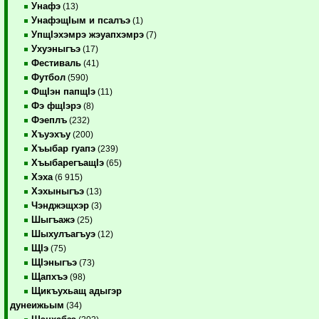
Унафэ
(13)
УнафэщIым и псалъэ
(1)
УпщIэхэмрэ жэуапхэмрэ
(7)
Ухуэныгъэ
(17)
Фестиваль
(41)
Футбол
(590)
ФщIэн папщIэ
(11)
Фэ фщIэрэ
(8)
Фэеплъ
(232)
Хъуэхъу
(200)
Хъыбар гуапэ
(239)
ХъыбарегъащIэ
(65)
Хэха
(6 915)
Хэхыныгъэ
(13)
Чэнджэщхэр
(3)
Шыгъажэ
(25)
Шыхулъагъуэ
(12)
ЩIэ
(75)
ЩIэныгъэ
(73)
Щапхъэ
(98)
Щикъухьащ адыгэр
дунеижьым
(34)