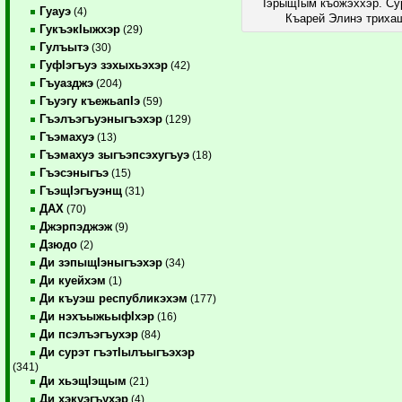
IэрыщIым къожэххэр. Су
Гуауэ
(4)
Къарей Элинэ триха
ГукъэкIыжхэр
(29)
Гулъытэ
(30)
ГуфIэгъуэ зэхыхьэхэр
(42)
Гъуазджэ
(204)
Гъуэгу къежьапIэ
(59)
Гъэлъэгъуэныгъэхэр
(129)
Гъэмахуэ
(13)
Гъэмахуэ зыгъэпсэхугъуэ
(18)
Гъэсэныгъэ
(15)
ГъэщIэгъуэнщ
(31)
ДАХ
(70)
Джэрпэджэж
(9)
Дзюдо
(2)
Ди зэпыщIэныгъэхэр
(34)
Ди куейхэм
(1)
Ди къуэш республикэхэм
(177)
Ди нэхъыжьыфIхэр
(16)
Ди псэлъэгъухэр
(84)
Ди сурэт гъэтIылъыгъэхэр
(341)
Ди хьэщIэщым
(21)
Ди хэкуэгъухэр
(4)