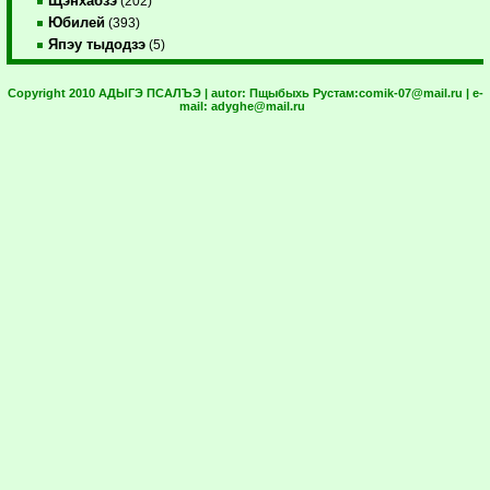
Щэнхабзэ
(202)
Юбилей
(393)
Япэу тыдодзэ
(5)
Copyright 2010 АДЫГЭ ПСАЛЪЭ | autor:
Пщыбыхь Рустам:
comik-07@mail.ru
| e-
mail:
adyghe@mail.ru