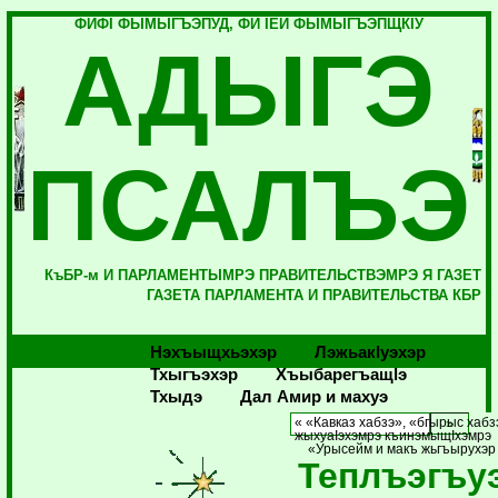
ФИФI ФЫМЫГЪЭПУД, ФИ IЕЙ ФЫМЫГЪЭПЩКIУ
АДЫГЭ
ПСАЛЪЭ
КъБР-м И ПАРЛАМЕНТЫМРЭ ПРАВИТЕЛЬСТВЭМРЭ Я ГАЗЕТ
ГАЗЕТА ПАРЛАМЕНТА И ПРАВИТЕЛЬСТВА КБР
Нэхъыщхьэхэр
Лэжьакlуэхэр
Тхыгъэхэр
Хъыбарегъащlэ
Тхыдэ
Дал Амир и махуэ
« «Кавказ хабзэ», «бгырыс хабз
жыхуаIэхэмрэ къинэмыщIхэмрэ
«Урысейм и макъ жьгъырухэр
Теплъэгъу