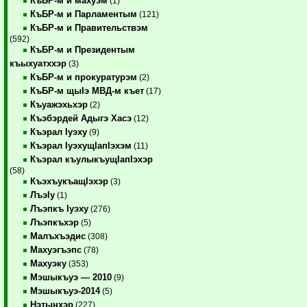
КъБР-м и махуэм
(1)
КъБР-м и Парламентым
(121)
КъБР-м и Правительствэм
(592)
КъБР-м и Президентым
къыхуатххэр
(3)
КъБР-м и прокуратурэм
(2)
КъБР-м щыIэ МВД-м къет
(17)
Къуажэхьхэр
(2)
Къэбэрдей Адыгэ Хасэ
(12)
Къэрал Iуэху
(9)
Къэрал IуэхущIапIэхэм
(11)
Къэрал къулыкъущIапIэхэр
(58)
КъэхъукъащIэхэр
(3)
ЛъэIу
(1)
Лъэпкъ Iуэху
(276)
Лъэпкъхэр
(5)
Малъхъэдис
(308)
Махуэгъэпс
(78)
Махуэку
(353)
Мэшыкъуэ — 2010
(9)
Мэшыкъуэ-2014
(5)
Нэтынхэр
(227)