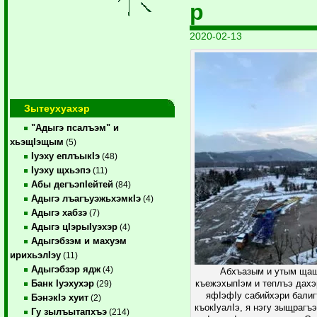
р
2020-02-13
Зытеухуахэр
"Адыгэ псалъэм" и
хьэщIэщым
(5)
Iуэху еплъыкIэ
(48)
Iуэху щхьэпэ
(11)
Абы дегъэпIейтей
(84)
Адыгэ лъагъуэжьхэмкIэ
(4)
Адыгэ хабзэ
(7)
Адыгэ цIэрыIуэхэр
(4)
Адыгэбзэм и махуэм
ирихьэлIэу
(11)
Адыгэбзэр ядж
(4)
Абхъазым и утым ща
Банк Iуэхухэр
къежэхыпIэм и теплъэ дах
(29)
яфIэфIу сабийхэри бали
БэнэкIэ хуит
(2)
къокIуалIэ, я нэгу зыщрагъ
Гу зылъытапхъэ
(214)