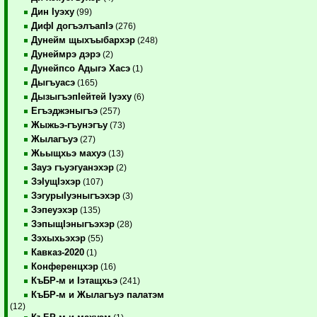
Дин Iуэху
(99)
ДифI догъэлъапIэ
(276)
Дунейм щыхъыбархэр
(248)
Дунеймрэ дэрэ
(2)
Дунейпсо Адыгэ Хасэ
(1)
Дыгъуасэ
(165)
ДызыгъэпIейтей Iуэху
(6)
Егъэджэныгъэ
(257)
Жыжьэ-гъунэгъу
(73)
Жылагъуэ
(27)
Жьыщхьэ махуэ
(13)
Зауэ гъуэгуанэхэр
(2)
ЗэIущIэхэр
(107)
ЗэгурыIуэныгъэхэр
(3)
Зэпеуэхэр
(135)
ЗэпыщIэныгъэхэр
(28)
Зэхыхьэхэр
(55)
Кавказ-2020
(1)
Конференцхэр
(16)
КъБР-м и Iэтащхьэ
(241)
КъБР-м и Жылагъуэ палатэм
(12)