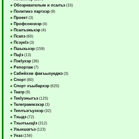
Обозревателым и псалъэ
(33)
Политикэ партхэр
(9)
Проект
(3)
Профсоюзхэр
(4)
Псалъэжьхэр
(4)
Псапэ
(60)
ПсэукIэ
(3)
Пшыхьхэр
(159)
ПщIэ
(13)
ПэкIухэр
(36)
Репортаж
(7)
Сабийхэм факъыхуеджэ
(3)
Спорт
(80)
Спорт хъыбархэр
(620)
Театр
(9)
ТекIуэныгъэ
(125)
Телеграммэхэр
(3)
Теплъэгъуэхэр
(32)
Тхыдэ
(72)
ТхылъыщIэ
(312)
Узыншагъэ
(123)
Указ
(156)