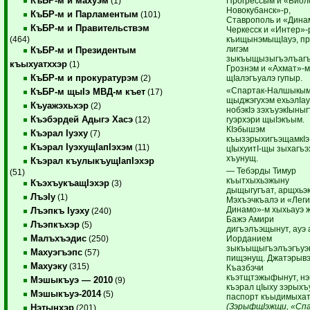
КъБР-м и махуэм
Прогрессым и «Биол
(1)
Новокубанск»-р,
КъБР-м и Парламентым
(101)
Ставрополь и «Дина
КъБР-м и Правительствэм
Черкесск и «Интер»-
къищынэмыщIауэ, пр
(464)
лигэм
КъБР-м и Президентым
зыкъыщызыгъэлъаг
къыхуатххэр
(1)
Грознэм и «Ахмат»-м
КъБР-м и прокуратурэм
щIалэгъуалэ гупыр.
(2)
«Спартак-Налшыкы
КъБР-м щыIэ МВД-м къет
(17)
щыджэгухэм ехьэлIа
Къуажэхьхэр
(2)
нобэкIэ зэхъуэкIыны
Къэбэрдей Адыгэ Хасэ
гуэрхэри щыIэкъым.
(12)
КIэбышэм
Къэрал Iуэху
(7)
къызэрыхигъэщамкIэ
Къэрал IуэхущIапIэхэм
(11)
цIыхуитI-щы зыхагъэ
хъунущ.
Къэрал къулыкъущIапIэхэр
— Тебэрды Тимур
(51)
къытхыхьэжыну
КъэхъукъащIэхэр
(3)
дыщыгугъат, арщхьэк
ЛъэIу
(1)
Мэхъэчкъалэ и «Леги
Динамо»-м хыхьауэ ж
Лъэпкъ Iуэху
(240)
Бажэ Амири
Лъэпкъхэр
(5)
дигъэлъэщынут, ауэ
Малъхъэдис
Иорданием
(250)
зыкъыщыгъэлъэгъу
Махуэгъэпс
(57)
пищэнущ. Джатэрыв
Махуэку
(315)
Къазбэчи
къэтщтэжыфынут, нэ
Мэшыкъуэ — 2010
(9)
къэрал цIыху зэрыхъ
Мэшыкъуэ-2014
(5)
паспорт къыдимыхат
(ЗэрыфщIэжщи, «Сп
Нэтынхэр
(201)