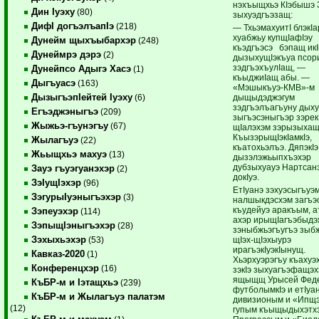
нэхъыщхьэ КIэбышэ 
Дин Iуэху
(80)
зыхуэдгъэзащ:
ДифI догъэлъапIэ
(218)
— ТхьэмахуитI блэкIа
хуабжьу купщIафIэу
Дунейм щыхъыбархэр
(248)
къэдгъэсэ бэпащ ик
Дунеймрэ дэрэ
(2)
дызыхущIэкъуа псор
зэдгъэхъулIащ, —
Дунейпсо Адыгэ Хасэ
(1)
къыджиIащ абы. —
Дыгъуасэ
(163)
«Мэшыкъуэ-КМВ»-м
ДызыгъэпIейтей Iуэху
дыщыдэджэгум
(6)
зэдгъэлъагъуну дых
Егъэджэныгъэ
(209)
зыгъэсэныгъэр зэрек
Жыжьэ-гъунэгъу
(67)
щIалэхэм зэрызыхащ
КъызэрыщIэкIамкIэ,
Жылагъуэ
(22)
къатохьэлъэ. ДяпэкIэ
Жьыщхьэ махуэ
(13)
дызэлэжьыпхъэхэр
дубзыхуауэ Нартсан
Зауэ гъуэгуанэхэр
(2)
докIуэ.
ЗэIущIэхэр
(96)
ЕтIуанэ зэхуэсыгъуэ
ЗэгурыIуэныгъэхэр
(3)
налшыкдэсхэм загъэ
къудейуэ аракъым, а
Зэпеуэхэр
(114)
ахэр ирыщIагъэбыдэ
ЗэпыщIэныгъэхэр
(28)
зэныбжьэгъугъэ зыб
Зэхыхьэхэр
щIэх-щIэхыурэ
(53)
ирагъэкIуэкIынущ.
Кавказ-2020
(1)
Хьэрхуэрэгъу къахуэ
Конференцхэр
(16)
зэкIэ зыхуагъэфащэ
ящыщщ Урысей Фед
КъБР-м и Iэтащхьэ
(239)
футболымкIэ и етIуа
КъБР-м и Жылагъуэ палатэм
дивизионым и «Ипщ
(12)
гупым къыщыдыхэтх