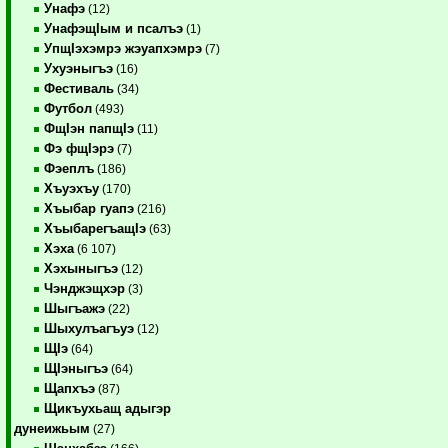
Унафэ
(12)
УнафэщIым и псалъэ
(1)
УпщIэхэмрэ жэуапхэмрэ
(7)
Ухуэныгъэ
(16)
Фестиваль
(34)
Футбол
(493)
ФщIэн папщIэ
(11)
Фэ фщIэрэ
(7)
Фэеплъ
(186)
Хъуэхъу
(170)
Хъыбар гуапэ
(216)
ХъыбарегъащIэ
(63)
Хэха
(6 107)
Хэхыныгъэ
(12)
Чэнджэщхэр
(3)
Шыгъажэ
(22)
Шыхулъагъуэ
(12)
ЩIэ
(64)
ЩIэныгъэ
(64)
Щапхъэ
(87)
Щикъухьащ адыгэр
дунеижьым
(27)