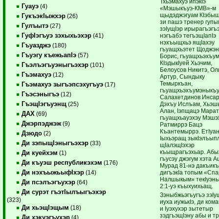
Тхьэмахуэ ипэкIэ
Гуауэ
(4)
«Мэшыкъуэ-КМВ»-м
щыдэджэгуам КIэбыш
ГукъэкIыжхэр
(26)
зи пашэ тренер гуп
Гулъытэ
(27)
зэIущIэр ирырагъэг
ГуфIэгъуэ зэхыхьэхэр
нэгъабэ тегъэщIапIэ
(41)
нэхъыщхьэ ящIахэу
Гъуазджэ
(180)
гъуащхьэтет Щоджэ
Гъуэгу къежьапIэ
(57)
Борис, гъуащхьэхъу
КIэдыкIуей Хьэчим,
Гъэлъэгъуэныгъэхэр
(101)
Белоусов Никитэ, О
Гъэмахуэ
(12)
Артур, Сындыку
Темыркъан,
Гъэмахуэ зыгъэпсэхугъуэ
(17)
гъуащхьэхъумэныкъу
Гъэсэныгъэ
(12)
Салахетдинов Инсар
ГъэщIэгъуэнщ
Дэхъу Ислъам, Хьэ
(25)
Алан, Iэпщацэ Марат
ДАХ
(69)
гъуащхьауэхэу Мэшэ
Джэрпэджэж
(9)
Ратмиррэ Бацэ
Къантемыррэ. ЕтIуа
Дзюдо
(2)
Iыхьэращ зыкIэлъып
Ди зэпыщIэныгъэхэр
(33)
щIалэщIэхэр
къыщрагъэхьар. Абы
Ди куейхэм
(1)
гъусэу джэгум хэта 
Ди къуэш республикэхэм
(176)
Мурад 81-нэ дакъик
Ди нэхъыжьыфIхэр
дигъэкIа топым «Спа
(14)
Налшыкым» текIуэн
Ди псэлъэгъухэр
(64)
2:1-уэ къыхуихьащ.
Ди сурэт гъэтIылъыгъэхэр
Зэныбжьэгъугъэ зэIу
(323)
иуха иужькIэ, ди ко
Ди хьэщIэщым
(18)
и Iуэхухэр зытетыр
зэдгъэщIэну абы и т
Ди хэкуэгъухэр
(4)