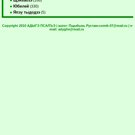
Щэнхабзэ
(166)
Юбилей
(330)
Япэу тыдодзэ
(5)
Copyright 2010 АДЫГЭ ПСАЛЪЭ | autor:
Пщыбыхь Рустам:
comik-07@mail.ru
| e-
mail:
adyghe@mail.ru