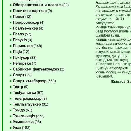
Налшыкым» иужькIэ
Обозревателым и псалъэ
(32)
Къэзахъстаным Iэпх
Политикэ партхэр
а къэралым и коман
(9)
къыхэхам и щIыхьыр
Проект
(2)
ихъумащ — Ж.З.)
Профсоюзхэр
(4)
Апхуэдэхэр
къыщытхыхьэфынур
Псалъэжьхэр
(4)
бадзэуэгъуэм (июлым
Псапэ
(57)
щыщIэдзауэщ.
КъищынэмыщIауэ, д
ПсэукIэ
(3)
командэм зэгуэр хэт
Пшыхьхэр
(148)
футболист Iэзэхэм 
ПщIэ
зыгуэрхэм къагъэзэж
(12)
мурадмэ, ди гуапэу
ПэкIухэр
(33)
зыхэдгъэхьэжынущ.
Репортаж
(7)
«Спартак-Налшыкыр
щыгъуи апхуэдэхэм
Сабийхэм факъыхуеджэ
(2)
хуэныкъуэщ, — къыд
Спорт
(29)
КIэбышэм.
Спорт хъыбархэр
(558)
Жыласэ За
Театр
(9)
ТекIуэныгъэ
(97)
Телеграммэхэр
(3)
Теплъэгъуэхэр
(31)
Тхыдэ
(61)
ТхылъыщIэ
(273)
Узыншагъэ
(96)
Указ
(153)