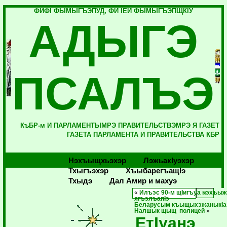
ФИФI ФЫМЫГЪЭПУД, ФИ IЕЙ ФЫМЫГЪЭПЩКIУ
АДЫГЭ
ПСАЛЪЭ
КъБР-м И ПАРЛАМЕНТЫМРЭ ПРАВИТЕЛЬСТВЭМРЭ Я ГАЗЕТ
ГАЗЕТА ПАРЛАМЕНТА И ПРАВИТЕЛЬСТВА КБР
Нэхъыщхьэхэр
Лэжьакlуэхэр
Тхыгъэхэр
Хъыбарегъащlэ
Тхыдэ
Дал Амир и махуэ
«
Илъэс 90-м щIигъуа нэхъы
ягъэлъапIэ
Беларусым къыщыхэжаныкIа
Налшык щыщ полицей
»
ЕтIуанэ