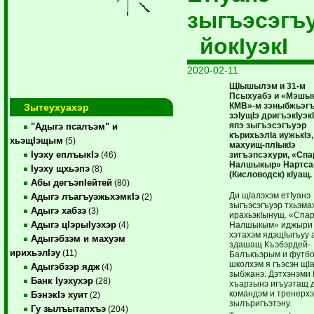
зыгъэсэгъ
йокIуэкI
2020-02-11
ЩIышылэм и 31-м
Псыхуабэ и «Мэшы
КМВ»-м зэныбжьэг
Зытеухуахэр
зэIущIэ дригъэкIуэк
япэ зыгъэсэгъуэр
"Адыгэ псалъэм" и
кърихьэлIа иужькIэ,
хьэщIэщым
(5)
махуищ-плIыкIэ
Iуэху еплъыкIэ
зигъэпсэхури, «Спа
(46)
Налшыкыр» Нартса
Iуэху щхьэпэ
(8)
(Кисловодск) кIуащ.
Абы дегъэпIейтей
(80)
Ди щIалэхэм етIуанэ
Адыгэ лъагъуэжьхэмкIэ
(2)
зыгъэсэгъуэр тхьэмах
Адыгэ хабзэ
(3)
ирахьэкIынущ. «Спар
Адыгэ цIэрыIуэхэр
Налшыкым» иджыри 
(4)
хэтахэм ядэщIыгъуу
Адыгэбзэм и махуэм
здашащ Къэбэрдей-
ирихьэлIэу
(11)
Балъкъэрым и футб
школхэм я гъэсэн щI
Адыгэбзэр ядж
(4)
зыбжанэ. Дэтхэнэми 
Банк Iуэхухэр
(28)
хъарзынэ игъуэтащ 
командэм и тренерхэ
БэнэкIэ хуит
(2)
зылъригъэтэну.
Гу зылъытапхъэ
(204)