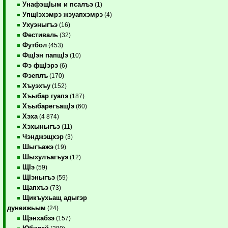
УнафэщIым и псалъэ
(1)
УпщIэхэмрэ жэуапхэмрэ
(4)
Ухуэныгъэ
(16)
Фестиваль
(32)
Футбол
(453)
ФщIэн папщIэ
(10)
Фэ фщIэрэ
(6)
Фэеплъ
(170)
Хъуэхъу
(152)
Хъыбар гуапэ
(187)
ХъыбарегъащIэ
(60)
Хэха
(4 874)
Хэхыныгъэ
(11)
Чэнджэщхэр
(3)
Шыгъажэ
(19)
Шыхулъагъуэ
(12)
ЩIэ
(59)
ЩIэныгъэ
(59)
Щапхъэ
(73)
Щикъухьащ адыгэр
дунеижьым
(24)
Щэнхабзэ
(157)