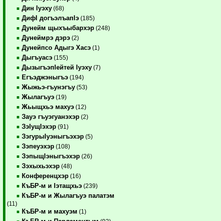
Дин Iуэху
(68)
ДифI догъэлъапIэ
(185)
Дунейм щыхъыбархэр
(248)
Дунеймрэ дэрэ
(2)
Дунейпсо Адыгэ Хасэ
(1)
Дыгъуасэ
(155)
ДызыгъэпIейтей Iуэху
(7)
Егъэджэныгъэ
(194)
Жыжьэ-гъунэгъу
(53)
Жылагъуэ
(19)
Жьыщхьэ махуэ
(12)
Зауэ гъуэгуанэхэр
(2)
ЗэIущIэхэр
(91)
ЗэгурыIуэныгъэхэр
(5)
Зэпеуэхэр
(108)
ЗэпыщIэныгъэхэр
(26)
Зэхыхьэхэр
(48)
Конференцхэр
(16)
КъБР-м и Iэтащхьэ
(239)
КъБР-м и Жылагъуэ палатэм
(11)
КъБР-м и махуэм
(1)