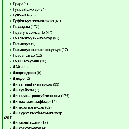
Гуауэ
(4)
ГукъэкIыжхэр
(24)
Гулъытэ
(23)
ГуфIэгъуэ зэхыхьэхэр
(41)
Гъуазджэ
(172)
Гъуэгу къежьапIэ
(47)
Гъэлъэгъуэныгъэхэр
(91)
Гъэмахуэ
(9)
Гъэмахуэ зыгъэпсэхугъуэ
(17)
Гъэсэныгъэ
(12)
ГъэщIэгъуэнщ
(20)
ДАХ
(65)
Джэрпэджэж
(9)
Дзюдо
(2)
Ди зэпыщIэныгъэхэр
(33)
Ди куейхэм
(1)
Ди къуэш республикэхэм
(176)
Ди нэхъыжьыфIхэр
(14)
Ди псэлъэгъухэр
(62)
Ди сурэт гъэтIылъыгъэхэр
(294)
Ди хьэщIэщым
(17)
Ди хэкуэгъухэр
(4)