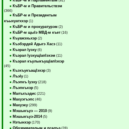
КъБР-м и Парламентым
(92)
КъБР-м и Правительствэм
(366)
КъБР-м и Президентым
къыхуатххэр
(1)
КъБР-м и прокуратурэм
(2)
КъБР-м щыIэ МВД-м къет
(16)
Къуажэхьхэр
(2)
Къэбэрдей Адыгэ Хасэ
(11)
Къэрал Iуэху
(6)
Къэрал IуэхущIапIэхэм
(11)
Къэрал къулыкъущIапIэхэр
(45)
КъэхъукъащIэхэр
(3)
ЛъэIу
(1)
Лъэпкъ Iуэху
(218)
Лъэпкъхэр
(5)
Малъхъэдис
(221)
Махуэгъэпс
(46)
Махуэку
(299)
Мэшыкъуэ — 2010
(9)
Мэшыкъуэ-2014
(5)
Нэтынхэр
(170)
Обозревателым и псалъэ
(28)