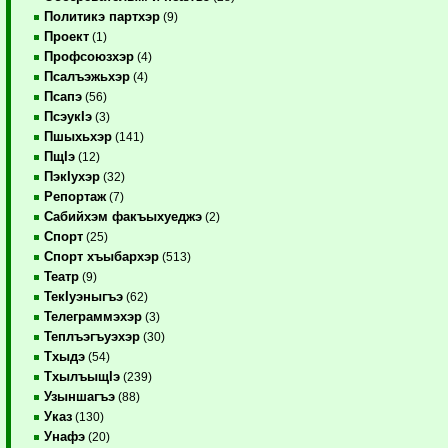
Политикэ партхэр
(9)
Проект
(1)
Профсоюзхэр
(4)
Псалъэжьхэр
(4)
Псапэ
(56)
ПсэукIэ
(3)
Пшыхьхэр
(141)
ПщIэ
(12)
ПэкIухэр
(32)
Репортаж
(7)
Сабийхэм факъыхуеджэ
(2)
Спорт
(25)
Спорт хъыбархэр
(513)
Театр
(9)
ТекIуэныгъэ
(62)
Телеграммэхэр
(3)
Теплъэгъуэхэр
(30)
Тхыдэ
(54)
ТхылъыщIэ
(239)
Узыншагъэ
(88)
Указ
(130)
Унафэ
(20)