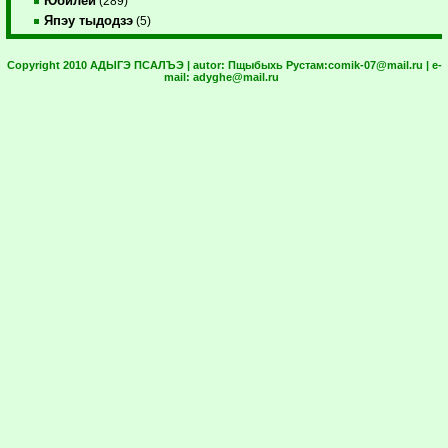
Юбилей
(289)
Япэу тыдодзэ
(5)
Copyright 2010 АДЫГЭ ПСАЛЪЭ | autor:
Пщыбыхь Рустам:
comik-07@mail.ru
| e-
mail:
adyghe@mail.ru