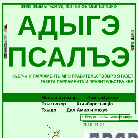
ФИФI ФЫМЫГЪЭПУД, ФИ IЕЙ ФЫМЫГЪЭПЩКIУ
АДЫГЭ
ПСАЛЪЭ
КъБР-м И ПАРЛАМЕНТЫМРЭ ПРАВИТЕЛЬСТВЭМРЭ Я ГАЗЕТ
ГАЗЕТА ПАРЛАМЕНТА И ПРАВИТЕЛЬСТВА КБР
Нэхъыщхьэхэр
Лэжьакlуэхэр
Тхыгъэхэр
Хъыбарегъащlэ
Тхыдэ
Дал Амир и махуэ
«
ЛIэужьыр бжьиблкIэ мауэ
2019-11-21