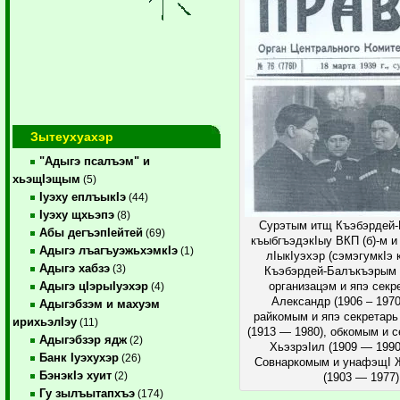
Зытеухуахэр
"Адыгэ псалъэм" и
хьэщIэщым
(5)
Iуэху еплъыкIэ
(44)
Iуэху щхьэпэ
(8)
Сурэтым итщ Къэбэрдей
Абы дегъэпIейтей
(69)
къыбгъэдэкIыу ВКП (б)-м и
Адыгэ лъагъуэжьхэмкIэ
(1)
лIыкIуэхэр (сэмэгумкIэ
Адыгэ хабзэ
(3)
Къэбэрдей-Балъкъэрым 
Адыгэ цIэрыIуэхэр
организацэм и япэ секр
(4)
Александр (1906 – 1970
Адыгэбзэм и махуэм
райкомым и япэ секретар
ирихьэлIэу
(11)
(1913 — 1980), обкомым и 
Адыгэбзэр ядж
(2)
ХьэзрэIил (1909 — 199
Банк Iуэхухэр
(26)
Совнаркомым и унафэщI 
БэнэкIэ хуит
(2)
(1903 — 1977)
Гу зылъытапхъэ
(174)