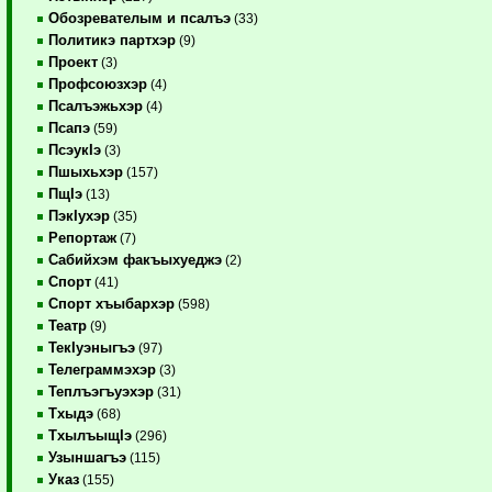
Обозревателым и псалъэ
(33)
Политикэ партхэр
(9)
Проект
(3)
Профсоюзхэр
(4)
Псалъэжьхэр
(4)
Псапэ
(59)
ПсэукIэ
(3)
Пшыхьхэр
(157)
ПщIэ
(13)
ПэкIухэр
(35)
Репортаж
(7)
Сабийхэм факъыхуеджэ
(2)
Спорт
(41)
Спорт хъыбархэр
(598)
Театр
(9)
ТекIуэныгъэ
(97)
Телеграммэхэр
(3)
Теплъэгъуэхэр
(31)
Тхыдэ
(68)
ТхылъыщIэ
(296)
Узыншагъэ
(115)
Указ
(155)