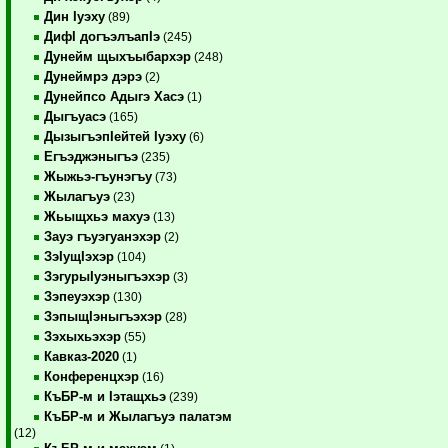
Дин Iуэху
(89)
ДифI догъэлъапIэ
(245)
Дунейм щыхъыбархэр
(248)
Дунеймрэ дэрэ
(2)
Дунейпсо Адыгэ Хасэ
(1)
Дыгъуасэ
(165)
ДызыгъэпIейтей Iуэху
(6)
Егъэджэныгъэ
(235)
Жыжьэ-гъунэгъу
(73)
Жылагъуэ
(23)
Жьыщхьэ махуэ
(13)
Зауэ гъуэгуанэхэр
(2)
ЗэIущIэхэр
(104)
ЗэгурыIуэныгъэхэр
(3)
Зэпеуэхэр
(130)
ЗэпыщIэныгъэхэр
(28)
Зэхыхьэхэр
(55)
Кавказ-2020
(1)
Конференцхэр
(16)
КъБР-м и Iэтащхьэ
(239)
КъБР-м и Жылагъуэ палатэм
(12)