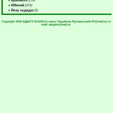
Щэнхабзэ
(179)
Юбилей
(375)
Япэу тыдодзэ
(5)
Copyright 2010 АДЫГЭ ПСАЛЪЭ | autor:
Пщыбыхь Рустам:
comik-07@mail.ru
| e-
mail:
adyghe@mail.ru