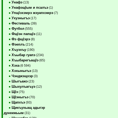
Унафэ
(13)
УнафэщIым и псалъэ
(1)
УпщIэхэмрэ жэуапхэмрэ
(7)
Ухуэныгъэ
(17)
Фестиваль
(39)
Футбол
(555)
ФщIэн папщIэ
(11)
Фэ фщIэрэ
(8)
Фэеплъ
(214)
Хъуэхъу
(190)
Хъыбар гуапэ
(234)
ХъыбарегъащIэ
(65)
Хэха
(6 594)
Хэхыныгъэ
(13)
Чэнджэщхэр
(3)
Шыгъажэ
(23)
Шыхулъагъуэ
(12)
ЩIэ
(75)
ЩIэныгъэ
(70)
Щапхъэ
(93)
Щикъухьащ адыгэр
дунеижьым
(31)