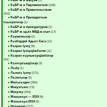
КъБР-м и махуэм
(1)
КъБР-м и Парламентым
(108)
КъБР-м и Правительствэм
(541)
КъБР-м и Президентым
къыхуатххэр
(1)
КъБР-м и прокуратурэм
(2)
КъБР-м щыIэ МВД-м къет
(17)
Къуажэхьхэр
(2)
Къэбэрдей Адыгэ Хасэ
(12)
Къэрал Iуэху
(9)
Къэрал IуэхущIапIэхэм
(11)
Къэрал къулыкъущIапIэхэр
(54)
КъэхъукъащIэхэр
(3)
ЛъэIу
(1)
Лъэпкъ Iуэху
(272)
Лъэпкъхэр
(5)
Малъхъэдис
(284)
Махуэгъэпс
(73)
Махуэку
(344)
Мэшыкъуэ — 2010
(9)
Мэшыкъуэ-2014
(5)
Нэтынхэр
(227)