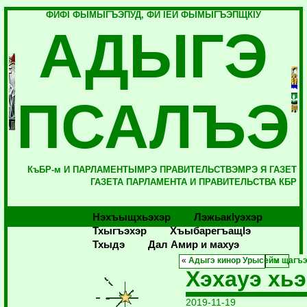
ФИФI ФЫМЫГЪЭПУД, ФИ IЕЙ ФЫМЫГЪЭПЩКIУ
АДЫГЭ
ПСАЛЪЭ
КъБР-м И ПАРЛАМЕНТЫМРЭ ПРАВИТЕЛЬСТВЭМРЭ Я ГАЗЕТ
ГАЗЕТА ПАРЛАМЕНТА И ПРАВИТЕЛЬСТВА КБР
Нэхъыщхьэхэр
Лэжьакlуэхэр
Тхыгъэхэр
Хъыбарегъащlэ
Тхыдэ
Дал Амир и махуэ
«
Адыгэ кинор Урысейм щагъ
Хэхауэ хь
2019-11-19