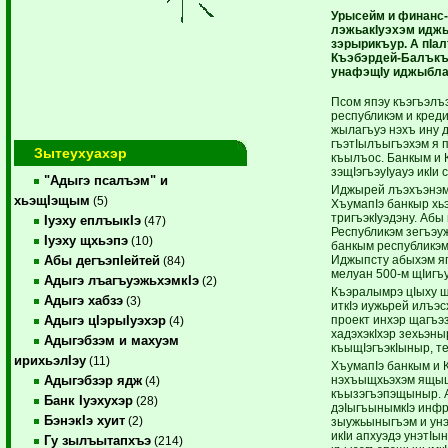
Урысейм и финанс-
лэжьакIуэхэм идж
зэрырикъур. А пIа
Къэбэрдей-Балъкъэ
унафэщIу иджыбла
Псом япэу къэгъэлъ
республикэм и кред
жылагъуэ нэхъ ину 
гъэтIылъыгъэхэм я п
Зытеухуахэр
къылъос. Банкым и
зэщIэгъэуIуауэ икIи
"Адыгэ псалъэм" и
Иджырей лъэхъэнэм 
хьэщIэщым
(5)
ХъумапIэ банкыр хь
тригъэкIуэдэну. Аб
Iуэху еплъыкIэ
(47)
Республикэм зегъэу
Iуэху щхьэпэ
(10)
банкым республикэм
Иджыпсту абыхэм яг
Абы дегъэпIейтей
(84)
мелуан 500-м щIигъу
Адыгэ лъагъуэжьхэмкIэ
(2)
Къэралымрэ цIыху щ
Адыгэ хабзэ
(3)
иткIэ иужьрей илъэс
проект инхэр щагъэ
Адыгэ цIэрыIуэхэр
(4)
хадэхэкIхэр зехьэн
Адыгэбзэм и махуэм
къыщIэгъэкIыныр, т
ирихьэлIэу
(11)
ХъумапIэ банкым и 
нэхъыщхьэхэм ящыщщ
Адыгэбзэр ядж
(4)
къызэгъэпэщыныр. 
Банк Iуэхухэр
(28)
дэIыгъынымкIэ инфр
БэнэкIэ хуит
(2)
зыужьыныгъэм и унэ
икIи апхуэдэ унэтI
Гу зылъытапхъэ
(214)