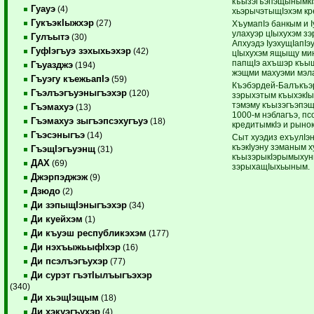
къызэгъэпэщынымкIэ
Гуауэ
(4)
хьэрычэтыщIэхэм кре
ГукъэкIыжхэр
(27)
ХъумапIэ банкым и I
улахуэр цIыхухэм з
Гулъытэ
(30)
Апхуэдэ IуэхущIапIэ
ГуфIэгъуэ зэхыхьэхэр
(42)
цIыхухэм ящыщу мини
папщIэ ахъшэр къыщ
Гъуазджэ
(194)
жэщми махуэми мэл
Гъуэгу къежьапIэ
(59)
Къэбэрдей-Балъкъэр
Гъэлъэгъуэныгъэхэр
(120)
зэрыхэтым къыхэкIыу
тэмэму къызэгъэпэ
Гъэмахуэ
(13)
1000-м нэблагъэ, пс
Гъэмахуэ зыгъэпсэхугъуэ
(18)
кредитымкIэ и рыно
Гъэсэныгъэ
(14)
Сыт хуэдиз ехъулIэ
къэкIуэну зэманым 
ГъэщIэгъуэнщ
(31)
къызэрыкIэрымыхуным
ДАХ
(69)
зэрыхащIыхьыным.
Джэрпэджэж
(9)
Дзюдо
(2)
Ди зэпыщIэныгъэхэр
(34)
Ди куейхэм
(1)
Ди къуэш республикэхэм
(177)
Ди нэхъыжьыфIхэр
(16)
Ди псэлъэгъухэр
(77)
Ди сурэт гъэтIылъыгъэхэр
(340)
Ди хьэщIэщым
(18)
Ди хэкуэгъухэр
(4)