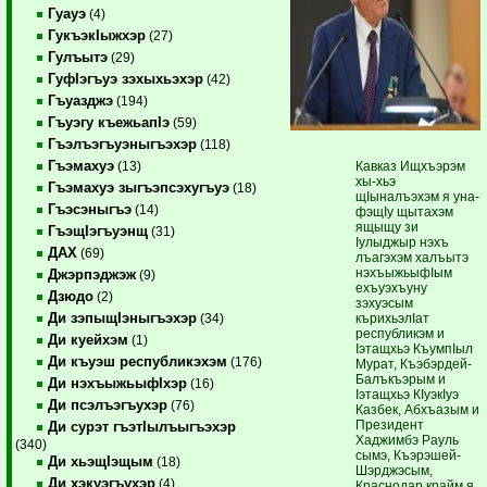
Гуауэ
(4)
ГукъэкIыжхэр
(27)
Гулъытэ
(29)
ГуфIэгъуэ зэхыхьэхэр
(42)
Гъуазджэ
(194)
Гъуэгу къежьапIэ
(59)
Гъэлъэгъуэныгъэхэр
(118)
Гъэмахуэ
Кавказ Ищхъэрэм
(13)
хы-хьэ
Гъэмахуэ зыгъэпсэхугъуэ
(18)
щIыналъэхэм я уна­
Гъэсэныгъэ
(14)
фэ­щIу щытахэм
ящыщу зи
ГъэщIэгъуэнщ
(31)
Iулыджыр нэхъ
ДАХ
(69)
лъагэхэм ха­лъытэ
нэхъыжьыфIым
Джэрпэджэж
(9)
ехъуэхъуну
Дзюдо
(2)
зэхуэсым
Ди зэпыщIэныгъэхэр
кърихьэлIат
(34)
республикэм и
Ди куейхэм
(1)
Iэтащхьэ КъумпIыл
Ди къуэш республикэхэм
(176)
Мурат, Къэбэрдей-
Балъкъэрым и
Ди нэхъыжьыфIхэр
(16)
Iэтащхьэ КIуэкIуэ
Ди псэлъэгъухэр
(76)
Казбек, Абхъазым и
Президент
Ди сурэт гъэтIылъыгъэхэр
Хаджимбэ Рауль
(340)
сымэ, Къэрэшей-
Ди хьэщIэщым
(18)
Шэрджэсым,
Ди хэкуэгъухэр
(4)
Краснодар крайм я