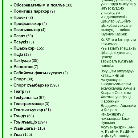
уи къарур мыкIуэщIу
Обозревателым и псалъэ
(33)
илъэс куэдкIэ
Политикэ партхэр
(9)
упсэуну, уи
чэнджэщхэмкIэ
Проект
(3)
щIэблэр бущийуэ
Профсоюзхэр
(4)
цIыхубэм уахуэлэ­
Псалъэжьхэр
жьэну», — жиIащ
(4)
КIуэкIуэ Казбек.
Псапэ
(59)
КъБР-м и Iэтащхьэм
ПсэукIэ
(3)
зэ­хыхьэр
Пшыхьхэр
къызэзыгъэпэщахэм
(155)
фIыщIэ яхуищIащ
ПщIэ
(13)
гуа­пэу
ПэкIухэр
(35)
зэрырагъэблэгъам
пап­щIэ.
Репортаж
(7)
ЗэIущIэм апхуэдэуи
Сабийхэм факъыхуеджэ
(2)
хэтащ икIи зи
Спорт
(39)
махуэшхуэр
зыхуагъэлъапIэм
Спорт хъыбархэр
(596)
ехъуэ­хъуащ АР-м и
Театр
(9)
Къэрал Советым —
Хасэм и унафэщI
ТекIуэныгъэ
(97)
Нарожный
Телеграммэхэр
(3)
Владимир, ­Адыгейм
Теплъэгъуэхэр
и Къэрал
(31)
чэнджэщэгъу
Тхыдэ
(68)
нэхъыщхьэ Тхьэ­
ТхылъыщIэ
(294)
кIушынэ
Аслъэнджэрий, АР-
Узыншагъэ
(115)
м, ­КъБР-м, КъШР-м
Указ
(155)
я цIыхубэ тхакIуэ,