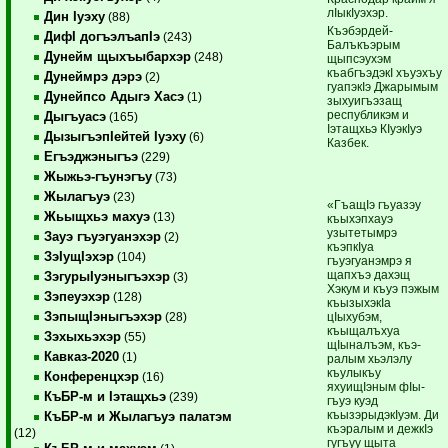
лIы­кIуэхэр.
Дин Iуэху
(88)
Къэбэрдей-
ДифI догъэлъапIэ
(243)
Балъкъэрым
Дунейм щыхъыбархэр
(248)
щыпсэухэм
къабгъэдэкI хъуэхъу
Дунеймрэ дэрэ
(2)
гуапэкIэ Джары­мым
Дунейпсо Адыгэ Хасэ
(1)
зыхуигъэзащ
республикэм и
Дыгъуасэ
(165)
Iэтащхьэ КIуэкIуэ
ДызыгъэпIейтей Iуэху
(6)
Казбек.
Егъэджэныгъэ
(229)
Жыжьэ-гъунэгъу
(73)
Жылагъуэ
(23)
«ГъащIэ гъуазэу
Жьыщхьэ махуэ
(13)
къыхэпхауэ
узытетымрэ
Зауэ гъуэгуанэхэр
(2)
къэпкIуа
ЗэIущIэхэр
(104)
гъуэгуанэмрэ я
щапхъэ ­дахэщ
ЗэгурыIуэныгъэхэр
(3)
Хэкум и къуэ пэжым
Зэпеуэхэр
(128)
къызыхэкIа
ЗэпыщIэныгъэхэр
цIыхубэм,
(28)
къыщалъхуа
Зэхыхьэхэр
(55)
щIыналъэм, къэ­
Кавказ-2020
(1)
ралым хьэлэлу
къулы­къу
Конференцхэр
(16)
яхуищIэным фIы­
КъБР-м и Iэтащхьэ
(239)
гъуэ куэд
къызэрыдэкIуэм. Ди
КъБР-м и Жылагъуэ палатэм
къэралым и дежкIэ
(12)
гугъуу щыта