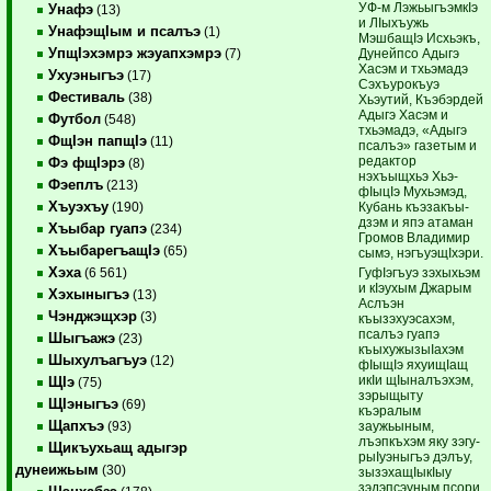
УФ-м Лэ­жьыгъэмкIэ
Унафэ
(13)
и ЛIыхъужь
УнафэщIым и псалъэ
(1)
МэшбащIэ Исхьэкъ,
УпщIэхэмрэ жэуапхэмрэ
Дунейпсо Адыгэ
(7)
Хасэм и тхьэмадэ
Ухуэныгъэ
(17)
Сэхъурокъуэ
Фестиваль
(38)
Хьэутий, Къэбэрдей
Адыгэ Хасэм и
Футбол
(548)
тхьэмадэ, «Адыгэ
ФщIэн папщIэ
(11)
псалъэ» газетым и
редактор
Фэ фщIэрэ
(8)
нэхъыщхьэ Хьэ­
Фэеплъ
(213)
фIыцIэ Му­хьэмэд,
Хъуэхъу
Кубань къэ­закъы­
(190)
дзэм и япэ атаман
Хъыбар гуапэ
(234)
Громов Владимир
ХъыбарегъащIэ
(65)
сы­мэ, нэгъуэщIхэри.
Хэха
ГуфIэгъуэ зэхыхьэм
(6 561)
и кIэухым Джарым
Хэхыныгъэ
(13)
Аслъэн
Чэнджэщхэр
(3)
къызэхуэсахэм,
псалъэ гуа­пэ
Шыгъажэ
(23)
къыхужызыIахэм
Шыхулъагъуэ
(12)
фIы­­щIэ яхуищIащ
икIи щIыналъэхэм,
ЩIэ
(75)
зэрыщыту
ЩIэныгъэ
(69)
къэралым
Щапхъэ
заужьыным,
(93)
лъэпкъхэм яку зэгу­
Щикъухьащ адыгэр
ры­Iуэ­ныгъэ дэлъу,
дунеижьым
(30)
зызэхащIы­кIыу
зэдэпсэуным псори