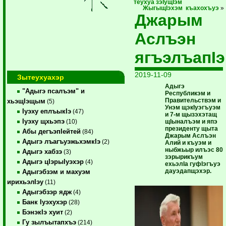
теухуа зэIущIэм
ЖыгыщIэхэм къахохъуэ
»
Джарым
Аслъэн
ягъэлъапIэ
2019-11-09
Зытеухуахэр
Адыгэ
"Адыгэ псалъэм" и
Республикэм и
Правительствэм и
хьэщIэщым
(5)
Унэм щэкIуэгъуэм
Iуэху еплъыкIэ
(47)
и 7-м щы­зэхэтащ
Iуэху щхьэпэ
щIыналъэм и япэ
(10)
президенту щыта
Абы дегъэпIейтей
(84)
Джарым Аслъэн
Адыгэ лъагъуэжьхэмкIэ
(2)
Алий и къуэм и
ныбжьыр илъэс 80
Адыгэ хабзэ
(3)
зэры­рикъум
Адыгэ цIэрыIуэхэр
(4)
ехьэлIа гуфIэгъуэ
дауэдапщэхэр.
Адыгэбзэм и махуэм
ирихьэлIэу
(11)
Адыгэбзэр ядж
(4)
Банк Iуэхухэр
(28)
БэнэкIэ хуит
(2)
Гу зылъытапхъэ
(214)