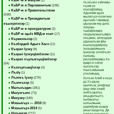
КъБР-м и махуэм
(1)
лъэхъэнэ зэблэкIы­
КъБР-м и Парламентым
(106)
гъуэм уэ
пхузэфIэкIащ
КъБР-м и Правительствэм
Адыгейм щыIэ
(536)
жылагъуэ-политикэ
КъБР-м и Президентым
щы­тыкIэ тэ­мэ­мыр,
къыхуатххэр
цIыхухэм яку дэлъ
(1)
зэхущы­
КъБР-м и прокуратурэм
(2)
тыкIэфIхэмрэ
КъБР-м щыIэ МВД-м къет
(17)
зэгурыIуэныгъэмрэ
пхъумэн, апхуэдэуи
Къуажэхьхэр
(2)
щIыналъэм фIы
Къэбэрдей Адыгэ Хасэ
(12)
къызыхудэкIуэну,
зызыдиу­жьыну
Къэрал Iуэху
(9)
Iуэхухэр зэтебгъэп­
Къэрал IуэхущIапIэхэм
(11)
сыхьащ,
Къэрал къулыкъущIапIэхэр
республикэмрэ Хэ­­
кумрэ я сэбэп
(54)
зыхэлъхэр
КъэхъукъащIэхэр
(3)
пхыгъэкIыным
ЛъэIу
(1)
утелэжьащ.
Лъэпкъ Iуэху
(270)
Аслъэн Алий и къуэ,
дэ Уэ цIыху
Лъэпкъхэр
(5)
щыпкъэу, унафэщI
Малъхъэдис
(281)
Iущу икIи зэчий
зыбгъэ­дэлъу
Махуэгъэпс
(73)
укъыдолъытэ,
Махуэку
(340)
ныбжьэгъу
Мэшыкъуэ — 2010
нэхъыжьым,
(9)
ущиякIуэм хуэдэу
Мэшыкъуэ-2014
(5)
укъытхущытщ. Ди
Нэтынхэр
(227)
гуапэщ уузыншэу,