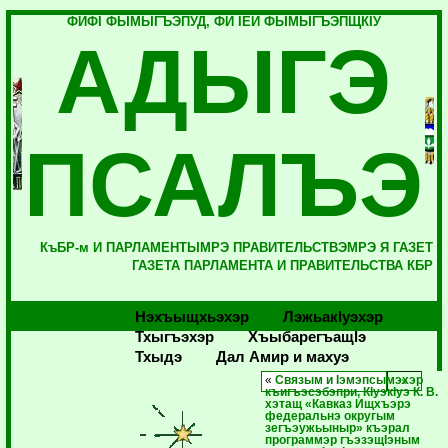
ФИФI ФЫМЫГЪЭПУД, ФИ IЕЙ ФЫМЫГЪЭПЩКIУ
АДЫГЭ
ПСАЛЪЭ
КъБР-м И ПАРЛАМЕНТЫМРЭ ПРАВИТЕЛЬСТВЭМРЭ Я ГАЗЕТ
ГАЗЕТА ПАРЛАМЕНТА И ПРАВИТЕЛЬСТВА КБР
Нэхъыщхьэхэр
Лэжьакlуэхэр
Тхыгъэхэр
Хъыбарегъащlэ
Тхыдэ
Дал Амир и махуэ
«
Связым и Iэмэпсымэхэр
къигъэсэбэпри, КIуэкIуэ К. В.
хэтащ «Кавказ Ищхъэрэ
федеральнэ округым
зегъэужьыныр» къэрал
программэр гъэзэщIэным