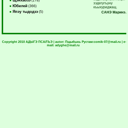
Щэнхабзэ
(178)
зэдегугъуну
Юбилей
(366)
къыхуриджащ.
Япэу тыдодзэ
(5)
САНЭ Маринэ.
Copyright 2010 АДЫГЭ ПСАЛЪЭ | autor:
Пщыбыхь Рустам:
comik-07@mail.ru
| e-
mail:
adyghe@mail.ru