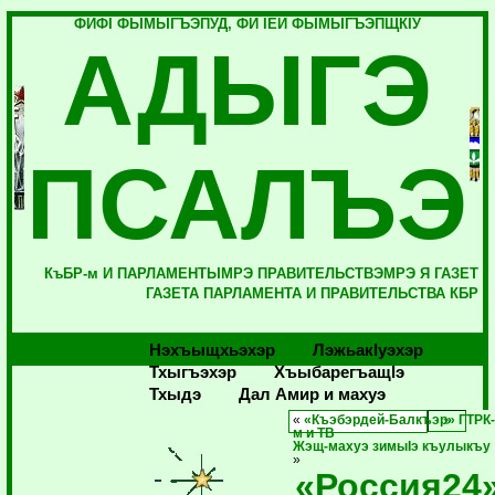
ФИФI ФЫМЫГЪЭПУД, ФИ IЕЙ ФЫМЫГЪЭПЩКIУ
АДЫГЭ
ПСАЛЪЭ
КъБР-м И ПАРЛАМЕНТЫМРЭ ПРАВИТЕЛЬСТВЭМРЭ Я ГАЗЕТ
ГАЗЕТА ПАРЛАМЕНТА И ПРАВИТЕЛЬСТВА КБР
Нэхъыщхьэхэр
Лэжьакlуэхэр
Тхыгъэхэр
Хъыбарегъащlэ
Тхыдэ
Дал Амир и махуэ
«
«Къэбэрдей-Балкъэр» ГТРК
м и ТВ
Жэщ-махуэ зимыIэ къулыкъу
»
«Россия24