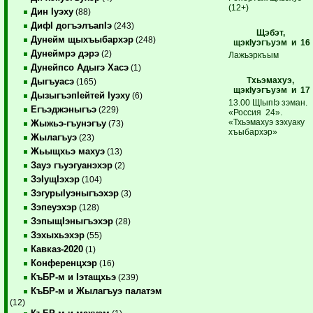
(12+)
Дин Iуэху
(88)
ДифI догъэлъапIэ
(243)
Щэбэт,
Дунейм щыхъыбархэр
(248)
щэкIуэгъ
уэм и 16
Дунеймрэ дэрэ
(2)
Лажьэркъым
Дунейпсо Адыгэ Хасэ
(1)
Тхьэмахуэ,
Дыгъуасэ
(165)
щэкIуэгъуэм и 17
ДызыгъэпIейтей Iуэху
(6)
13.00 ЩIыпIэ зэман.
Егъэджэныгъэ
(229)
«Россия 24».
«Тхьэмахуэ зэхуаку
Жыжьэ-гъунэгъу
(73)
хъыбархэр»
Жылагъуэ
(23)
Жьыщхьэ махуэ
(13)
Зауэ гъуэгуанэхэр
(2)
ЗэIущIэхэр
(104)
ЗэгурыIуэныгъэхэр
(3)
Зэпеуэхэр
(128)
ЗэпыщIэныгъэхэр
(28)
Зэхыхьэхэр
(55)
Кавказ-2020
(1)
Конференцхэр
(16)
КъБР-м и Iэтащхьэ
(239)
КъБР-м и Жылагъуэ палатэм
(12)