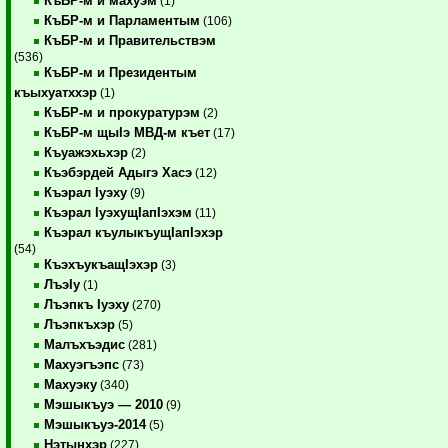
КъБР-м и махуэм
(1)
КъБР-м и Парламентым
(106)
КъБР-м и Правительствэм
(536)
КъБР-м и Президентым
къыхуатххэр
(1)
КъБР-м и прокуратурэм
(2)
КъБР-м щыIэ МВД-м къет
(17)
Къуажэхьхэр
(2)
Къэбэрдей Адыгэ Хасэ
(12)
Къэрал Iуэху
(9)
Къэрал IуэхущIапIэхэм
(11)
Къэрал къулыкъущIапIэхэр
(54)
КъэхъукъащIэхэр
(3)
ЛъэIу
(1)
Лъэпкъ Iуэху
(270)
Лъэпкъхэр
(5)
Малъхъэдис
(281)
Махуэгъэпс
(73)
Махуэку
(340)
Мэшыкъуэ — 2010
(9)
Мэшыкъуэ-2014
(5)
Нэтынхэр
(227)