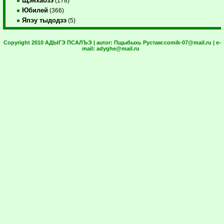
Щэнхабзэ
(178)
Юбилей
(366)
Япэу тыдодзэ
(5)
Copyright 2010 АДЫГЭ ПСАЛЪЭ | autor:
Пщыбыхь Рустам:
comik-07@mail.ru
| e-
mail:
adyghe@mail.ru