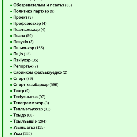
Обозревателым и псалъэ
(33)
Политикэ партхэр
(9)
Проект
(3)
Профсоюзхэр
(4)
Псалъэжьхэр
(4)
Псапэ
(59)
ПсэукIэ
(3)
Пшыхьхэр
(155)
ПщIэ
(13)
ПэкIухэр
(35)
Репортаж
(7)
Сабийхэм факъыхуеджэ
(2)
Спорт
(39)
Спорт хъыбархэр
(596)
Театр
(9)
ТекIуэныгъэ
(97)
Телеграммэхэр
(3)
Теплъэгъуэхэр
(31)
Тхыдэ
(68)
ТхылъыщIэ
(294)
Узыншагъэ
(115)
Указ
(155)