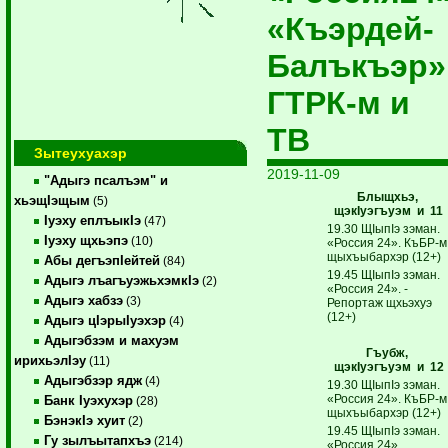
«Къэрдей-
Балъкъэр»
ГТРК-м и
ТВ
Зытеухуахэр
2019-11-09
"Адыгэ псалъэм" и
Блыщхьэ,
хьэщIэщым
(5)
щэкIуэгъуэм и 11
Iуэху еплъыкIэ
(47)
19.30 ЩIыпIэ зэман.
Iуэху щхьэпэ
(10)
«Россия 24». КъБР-м
щыхъыбархэр (12+)
Абы дегъэпIейтей
(84)
19.45 ЩIыпIэ зэман.
Адыгэ лъагъуэжьхэмкIэ
(2)
«Россия 24». ­
Адыгэ хабзэ
(3)
Репортаж щхьэхуэ
(12+)
Адыгэ цIэрыIуэхэр
(4)
Адыгэбзэм и махуэм
Гъубж,
ирихьэлIэу
(11)
щэкIуэгъуэм и 12
Адыгэбзэр ядж
(4)
19.30 ЩIыпIэ зэман.
«Россия 24». КъБР-м
Банк Iуэхухэр
(28)
щыхъыбархэр (12+)
БэнэкIэ хуит
(2)
19.45 ЩIыпIэ зэман.
Гу зылъытапхъэ
(214)
«Россия 24».