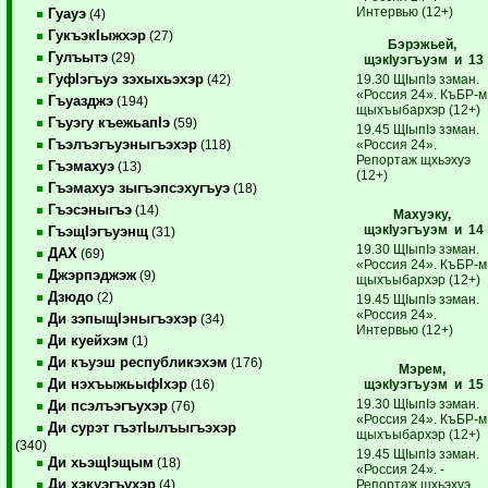
Интервью (12+)
Гуауэ
(4)
ГукъэкIыжхэр
(27)
Бэрэжьей,
Гулъытэ
(29)
щэкIуэгъуэм и 13
ГуфIэгъуэ зэхыхьэхэр
19.30 ЩIыпIэ зэман.
(42)
«Россия 24». КъБР-м
Гъуазджэ
(194)
щыхъыбархэр (12+)
Гъуэгу къежьапIэ
(59)
19.45 ЩIыпIэ зэман.
Гъэлъэгъуэныгъэхэр
«Россия 24».
(118)
Репортаж щхьэхуэ
Гъэмахуэ
(13)
(12+)
Гъэмахуэ зыгъэпсэхугъуэ
(18)
Гъэсэныгъэ
(14)
Махуэку,
щэкIуэгъуэм и 14
ГъэщIэгъуэнщ
(31)
19.30 ЩIыпIэ зэман.
ДАХ
(69)
«Россия 24». КъБР-м
Джэрпэджэж
(9)
щыхъыбархэр (12+)
Дзюдо
(2)
19.45 ЩIыпIэ зэман.
«Россия 24».
Ди зэпыщIэныгъэхэр
(34)
Интервью (12+)
Ди куейхэм
(1)
Ди къуэш республикэхэм
(176)
Мэрем,
Ди нэхъыжьыфIхэр
щэкIуэгъуэм и 15
(16)
19.30 ЩIыпIэ зэман.
Ди псэлъэгъухэр
(76)
«Россия 24». КъБР-м
Ди сурэт гъэтIылъыгъэхэр
щыхъыбархэр (12+)
(340)
19.45 ЩIыпIэ зэман.
Ди хьэщIэщым
(18)
«Россия 24». ­
Ди хэкуэгъухэр
Репортаж щхьэхуэ
(4)