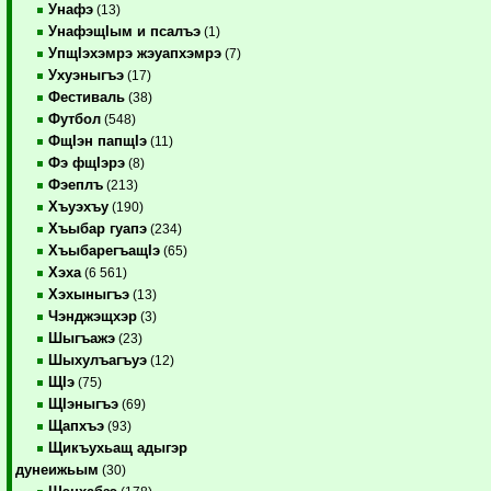
Унафэ
(13)
УнафэщIым и псалъэ
(1)
УпщIэхэмрэ жэуапхэмрэ
(7)
Ухуэныгъэ
(17)
Фестиваль
(38)
Футбол
(548)
ФщIэн папщIэ
(11)
Фэ фщIэрэ
(8)
Фэеплъ
(213)
Хъуэхъу
(190)
Хъыбар гуапэ
(234)
ХъыбарегъащIэ
(65)
Хэха
(6 561)
Хэхыныгъэ
(13)
Чэнджэщхэр
(3)
Шыгъажэ
(23)
Шыхулъагъуэ
(12)
ЩIэ
(75)
ЩIэныгъэ
(69)
Щапхъэ
(93)
Щикъухьащ адыгэр
дунеижьым
(30)