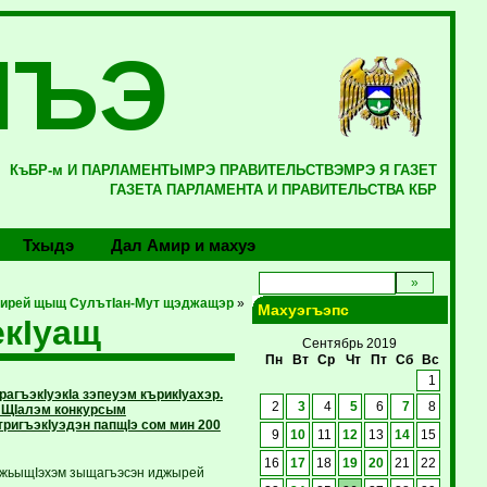
ЛЪЭ
КъБР-м И ПАРЛАМЕНТЫМРЭ ПРАВИТЕЛЬСТВЭМРЭ Я ГАЗЕТ
ГАЗЕТА ПАРЛАМЕНТА И ПРАВИТЕЛЬСТВА КБР
Тхыдэ
Дал Амир и махуэ
ирей щыщ СулътIан-Мут щэджащэр
»
Махуэгъэпс
екIуащ
Сентябрь 2019
Пн
Вт
Ср
Чт
Пт
Сб
Вс
1
гъэкIуэкIа зэпеуэм кърикIуахэр.
2
3
4
5
6
7
8
 ЩIалэм конкурсым
игъэкIуэдэн папщIэ сом мин 200
9
10
11
12
13
14
15
16
17
18
19
20
21
22
бжьыщIэхэм зыщагъэсэн иджырей