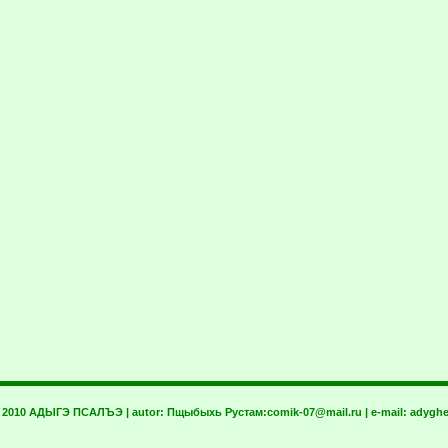
t 2010 АДЫГЭ ПСАЛЪЭ | autor:
Пщыбыхь Рустам:
comik-07@mail.ru
| e-mail:
adyghe