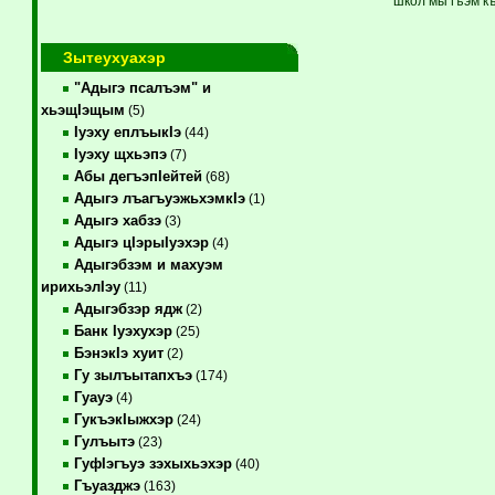
школ мы гъэм к
Зытеухуахэр
"Адыгэ псалъэм" и
хьэщIэщым
(5)
Iуэху еплъыкIэ
(44)
Iуэху щхьэпэ
(7)
Абы дегъэпIейтей
(68)
Адыгэ лъагъуэжьхэмкIэ
(1)
Адыгэ хабзэ
(3)
Адыгэ цIэрыIуэхэр
(4)
Адыгэбзэм и махуэм
ирихьэлIэу
(11)
Адыгэбзэр ядж
(2)
Банк Iуэхухэр
(25)
БэнэкIэ хуит
(2)
Гу зылъытапхъэ
(174)
Гуауэ
(4)
ГукъэкIыжхэр
(24)
Гулъытэ
(23)
ГуфIэгъуэ зэхыхьэхэр
(40)
Гъуазджэ
(163)