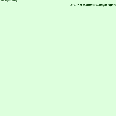
ъызэIуихыну.
КъБР-м и Iэтащхьэмрэ Прави