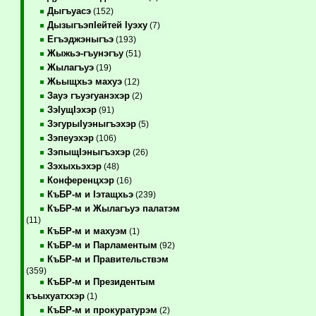
Дыгъуасэ
(152)
ДызыгъэпIейтей Iуэху
(7)
Егъэджэныгъэ
(193)
Жыжьэ-гъунэгъу
(51)
Жылагъуэ
(19)
Жьыщхьэ махуэ
(12)
Зауэ гъуэгуанэхэр
(2)
ЗэIущIэхэр
(91)
ЗэгурыIуэныгъэхэр
(5)
Зэпеуэхэр
(106)
ЗэпыщIэныгъэхэр
(26)
Зэхыхьэхэр
(48)
Конференцхэр
(16)
КъБР-м и Iэтащхьэ
(239)
КъБР-м и Жылагъуэ палатэм
(11)
КъБР-м и махуэм
(1)
КъБР-м и Парламентым
(92)
КъБР-м и Правительствэм
(359)
КъБР-м и Президентым
къыхуатххэр
(1)
КъБР-м и прокуратурэм
(2)