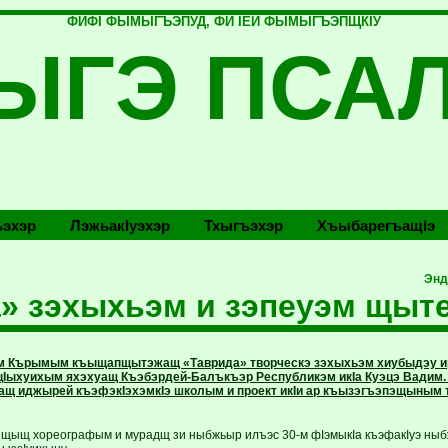
ФИФI ФЫМЫГЪЭПУД, ФИ IЕЙ ФЫМЫГЪЭПЩКIУ
ЫГЭ ПСА
эхэр
Лэжьакlуэхэр
Тхыгъэхэр
Хъыбарегъащlэ
м
Энд
» зэхыхьэм и зэпеуэм щыт
-м Кърымым къыщапщытэжащ «Таврида» творческэ зэхыхьэм хиубыдэу ира
цIыхуихым яхэхуащ Къэбэрдей-Балъкъэр Республикэм икIа Куэцэ Вадим.
 иджырей къэфэкIэхэмкIэ школым и проект икIи ар къызэгъэпэщыным тр
 щыщ хореографым и мурадщ зи ныбжьыр илъэс 30-м фIэмыкIа къэфакIуэ ны