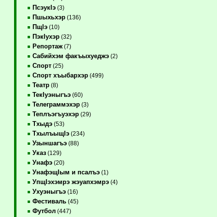
ПсэукIэ
(3)
Пшыхьхэр
(136)
ПщIэ
(10)
ПэкIухэр
(32)
Репортаж
(7)
Сабийхэм факъыхуеджэ
(2)
Спорт
(25)
Спорт хъыбархэр
(499)
Театр
(8)
ТекIуэныгъэ
(60)
Телеграммэхэр
(3)
Теплъэгъуэхэр
(29)
Тхыдэ
(53)
ТхылъыщIэ
(234)
Узыншагъэ
(88)
Указ
(129)
Унафэ
(20)
УнафэщIым и псалъэ
(1)
УпщIэхэмрэ жэуапхэмрэ
(4)
Ухуэныгъэ
(16)
Фестиваль
(45)
Футбол
(447)