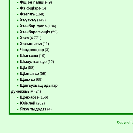
ФщIэн папщIэ
(9)
Фэ фщIэрэ
(6)
Фэеплъ
(168)
Хъуэхъу
(149)
Хъыбар гуапэ
(184)
ХъыбарегъащIэ
(59)
Хэха
(4 771)
Хэхыныгъэ
(11)
Чэнджэщхэр
(3)
Шыгъажэ
(19)
Шыхулъагъуэ
(12)
ЩIэ
(58)
ЩIэныгъэ
(59)
Щапхъэ
(69)
Щикъухьащ адыгэр
дунеижьым
(24)
Щэнхабзэ
(156)
Юбилей
(282)
Япэу тыдодзэ
(4)
Copyrigh