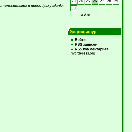
23
24
25
26
27
28
29
тельствэмрэ я пресс-IуэхущIапIэ.
30
« Авг
Узэрихьэнур
Войти
RSS
записей
RSS
комментариев
WordPress.org