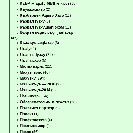
КъБР-м щыIэ МВД-м къет
(15)
Къуажэхьхэр
(2)
Къэбэрдей Адыгэ Хасэ
(11)
Къэрал Iуэху
(6)
Къэрал IуэхущIапIэхэм
(11)
Къэрал къулыкъущIапIэхэр
(45)
КъэхъукъащIэхэр
(3)
ЛъэIу
(1)
Лъэпкъ Iуэху
(217)
Лъэпкъхэр
(5)
Малъхъэдис
(215)
Махуэгъэпс
(46)
Махуэку
(294)
Мэшыкъуэ — 2010
(9)
Мэшыкъуэ-2014
(5)
Нэтынхэр
(164)
Обозревателым и псалъэ
(28)
Политикэ партхэр
(9)
Проект
(1)
Профсоюзхэр
(4)
Псалъэжьхэр
(4)
Псапэ
(56)