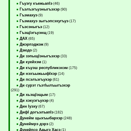
Гъуэгу къежьапIэ
(46)
Гъэлъэгъуэныгъэхэр
(90)
Гъэмахуэ
(9)
Гъэмахуэ зыгъэпсэхугъуэ
(17)
Гъэсэныгъэ
(12)
ГъэщIэгъуэнщ
(19)
ДАХ
(65)
Джэрпэджэж
(9)
Дзюдо
(2)
Ди зэпыщIэныгъэхэр
(33)
Ди куейхэм
(1)
Ди къуэш республикэхэм
(175)
Ди нэхъыжьыфIхэр
(14)
Ди псэлъэгъухэр
(61)
Ди сурэт гъэтIылъыгъэхэр
(291)
Ди хьэщIэщым
(17)
Ди хэкуэгъухэр
(4)
Дин Iуэху
(67)
ДифI догъэлъапIэ
(182)
Дунейм щыхъыбархэр
(248)
Дунеймрэ дэрэ
(2)
Дунейпсо Адыгэ Хасэ
(1)