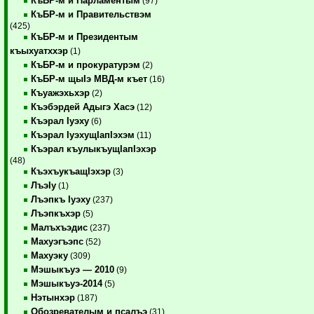
КъБР-м и Парламентым
(97)
КъБР-м и Правительствэм
(425)
КъБР-м и Президентым
къыхуатххэр
(1)
КъБР-м и прокуратурэм
(2)
КъБР-м щыIэ МВД-м къет
(16)
Къуажэхьхэр
(2)
Къэбэрдей Адыгэ Хасэ
(12)
Къэрал Iуэху
(6)
Къэрал IуэхущIапIэхэм
(11)
Къэрал къулыкъущIапIэхэр
(48)
КъэхъукъащIэхэр
(3)
ЛъэIу
(1)
Лъэпкъ Iуэху
(237)
Лъэпкъхэр
(5)
Малъхъэдис
(237)
Махуэгъэпс
(52)
Махуэку
(309)
Мэшыкъуэ — 2010
(9)
Мэшыкъуэ-2014
(5)
Нэтынхэр
(187)
Обозревателым и псалъэ
(31)