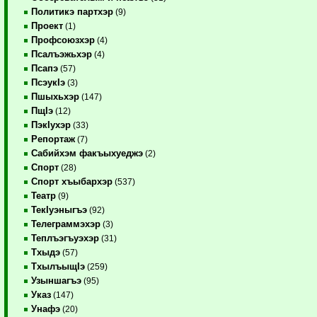
Политикэ партхэр
(9)
Проект
(1)
Профсоюзхэр
(4)
Псалъэжьхэр
(4)
Псапэ
(57)
ПсэукIэ
(3)
Пшыхьхэр
(147)
ПщIэ
(12)
ПэкIухэр
(33)
Репортаж
(7)
Сабийхэм факъыхуеджэ
(2)
Спорт
(28)
Спорт хъыбархэр
(537)
Театр
(9)
ТекIуэныгъэ
(92)
Телеграммэхэр
(3)
Теплъэгъуэхэр
(31)
Тхыдэ
(57)
ТхылъыщIэ
(259)
Узыншагъэ
(95)
Указ
(147)
Унафэ
(20)