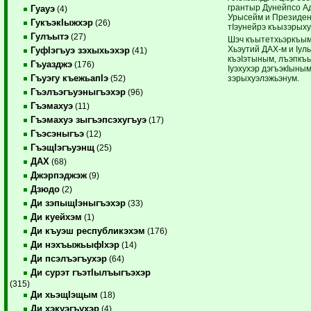
грантыр Дунейпсо Ад
Гуауэ
(4)
Урысейм и Президен
ГукъэкIыжхэр
(26)
тIэунейрэ къызэрых
Гулъытэ
(27)
Шэч къытетхьэркъым
Хьэутий ДАХ-м и Iул
ГуфIэгъуэ зэхыхьэхэр
(41)
къэIэтыным, лъэпкъ
Гъуазджэ
(176)
Iуэхухэр дэгъэкIыным
Гъуэгу къежьапIэ
зэрыхуэлэжьэнум.
(52)
Гъэлъэгъуэныгъэхэр
(96)
Гъэмахуэ
(11)
Гъэмахуэ зыгъэпсэхугъуэ
(17)
Гъэсэныгъэ
(12)
ГъэщIэгъуэнщ
(25)
ДАХ
(68)
Джэрпэджэж
(9)
Дзюдо
(2)
Ди зэпыщIэныгъэхэр
(33)
Ди куейхэм
(1)
Ди къуэш республикэхэм
(176)
Ди нэхъыжьыфIхэр
(14)
Ди псэлъэгъухэр
(64)
Ди сурэт гъэтIылъыгъэхэр
(315)
Ди хьэщIэщым
(18)
Ди хэкуэгъухэр
(4)