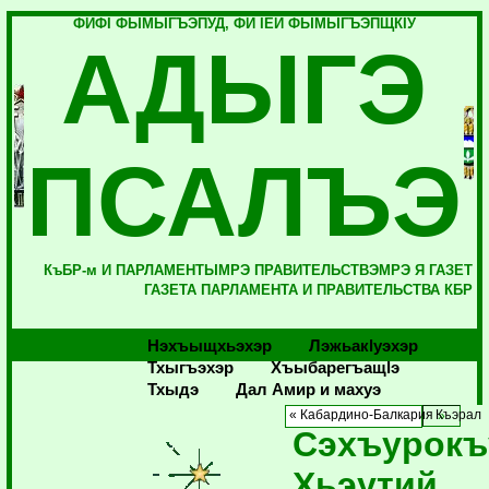
ФИФI ФЫМЫГЪЭПУД, ФИ IЕЙ ФЫМЫГЪЭПЩКIУ
АДЫГЭ
ПСАЛЪЭ
КъБР-м И ПАРЛАМЕНТЫМРЭ ПРАВИТЕЛЬСТВЭМРЭ Я ГАЗЕТ
ГАЗЕТА ПАРЛАМЕНТА И ПРАВИТЕЛЬСТВА КБР
Нэхъыщхьэхэр
Лэжьакlуэхэр
Тхыгъэхэр
Хъыбарегъащlэ
Тхыдэ
Дал Амир и махуэ
« Кабардино-Балкария
Къэрал 
Сэхъурок
Хьэутий