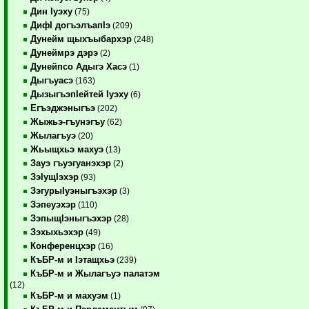
Дин Iуэху
(75)
ДифI догъэлъапIэ
(209)
Дунейм щыхъыбархэр
(248)
Дунеймрэ дэрэ
(2)
Дунейпсо Адыгэ Хасэ
(1)
Дыгъуасэ
(163)
ДызыгъэпIейтей Iуэху
(6)
Егъэджэныгъэ
(202)
Жыжьэ-гъунэгъу
(62)
Жылагъуэ
(20)
Жьыщхьэ махуэ
(13)
Зауэ гъуэгуанэхэр
(2)
ЗэIущIэхэр
(93)
ЗэгурыIуэныгъэхэр
(3)
Зэпеуэхэр
(110)
ЗэпыщIэныгъэхэр
(28)
Зэхыхьэхэр
(49)
Конференцхэр
(16)
КъБР-м и Iэтащхьэ
(239)
КъБР-м и Жылагъуэ палатэм
(12)
КъБР-м и махуэм
(1)