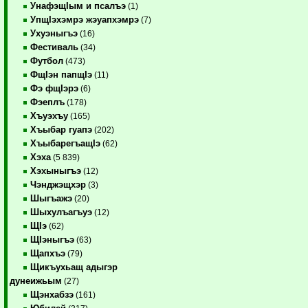
УнафэщIым и псалъэ
(1)
УпщIэхэмрэ жэуапхэмрэ
(7)
Ухуэныгъэ
(16)
Фестиваль
(34)
Футбол
(473)
ФщIэн папщIэ
(11)
Фэ фщIэрэ
(6)
Фэеплъ
(178)
Хъуэхъу
(165)
Хъыбар гуапэ
(202)
ХъыбарегъащIэ
(62)
Хэха
(5 839)
Хэхыныгъэ
(12)
Чэнджэщхэр
(3)
Шыгъажэ
(20)
Шыхулъагъуэ
(12)
ЩIэ
(62)
ЩIэныгъэ
(63)
Щапхъэ
(79)
Щикъухьащ адыгэр
дунеижьым
(27)
Щэнхабзэ
(161)