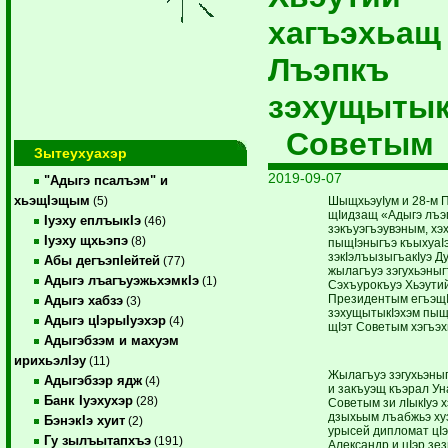
хагъэхьащ
Лъэпкъ
зэхущытык
Советым
Зытеухуахэр
2019-09-07
"Адыгэ псалъэм" и
хьэщIэщым
ШыщхьэуIум и 28-м 
(5)
щIидзащ «Адыгэ лъ
Iуэху еплъыкIэ
(46)
зэкъуэгъэувэным, хэ
Iуэху щхьэпэ
(8)
пыщIэныгъэ къыхуаIэ
зэкIэлъызыгъакIуэ Д
Абы дегъэпIейтей
(77)
жылагъуэ зэгухьэныг
Адыгэ лъагъуэжьхэмкIэ
(1)
Сэхъурокъуэ Хьэути
Президентым егъэщI
Адыгэ хабзэ
(3)
зэхущытыкIэхэм пыщI
Адыгэ цIэрыIуэхэр
(4)
щIэт Советым хэгъэх
Адыгэбзэм и махуэм
ирихьэлIэу
(11)
Жылагъуэ зэгухьэны
Адыгэбзэр ядж
(4)
и закъуэщ къэрал У
Банк Iуэхухэр
(28)
Советым зи лIыкIуэ 
дзыхьым лъабжьэ х
БэнэкIэ хуит
(2)
урысей дипломат цIэ
Гу зылъытапхъэ
(191)
Александр и цIэр зе