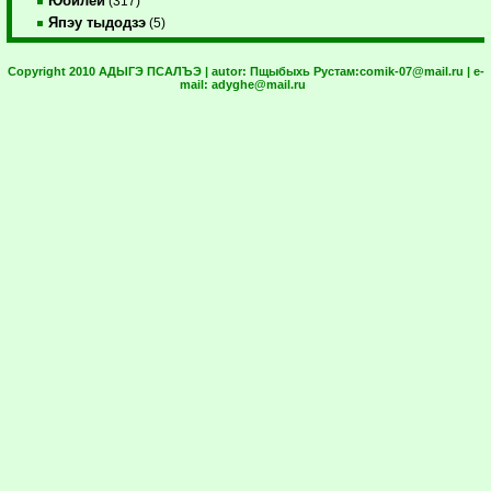
Юбилей
(317)
Япэу тыдодзэ
(5)
Copyright 2010 АДЫГЭ ПСАЛЪЭ | autor:
Пщыбыхь Рустам:
comik-07@mail.ru
| e-
mail:
adyghe@mail.ru