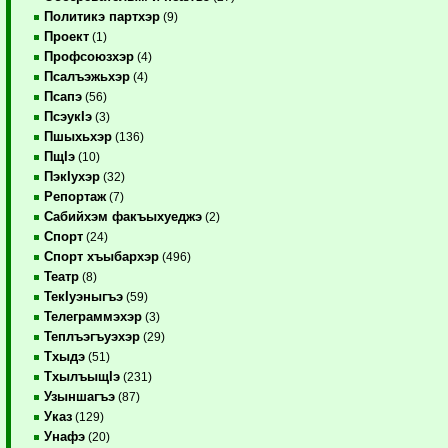
Политикэ партхэр
(9)
Проект
(1)
Профсоюзхэр
(4)
Псалъэжьхэр
(4)
Псапэ
(56)
ПсэукIэ
(3)
Пшыхьхэр
(136)
ПщIэ
(10)
ПэкIухэр
(32)
Репортаж
(7)
Сабийхэм факъыхуеджэ
(2)
Спорт
(24)
Спорт хъыбархэр
(496)
Театр
(8)
ТекIуэныгъэ
(59)
Телеграммэхэр
(3)
Теплъэгъуэхэр
(29)
Тхыдэ
(51)
ТхылъыщIэ
(231)
Узыншагъэ
(87)
Указ
(129)
Унафэ
(20)