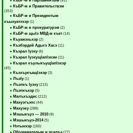
КъБР-м и Парламентым
(91)
КъБР-м и Правительствэм
(353)
КъБР-м и Президентым
къыхуатххэр
(1)
КъБР-м и прокуратурэм
(2)
КъБР-м щыIэ МВД-м къет
(14)
Къуажэхьхэр
(2)
Къэбэрдей Адыгэ Хасэ
(11)
Къэрал Iуэху
(6)
Къэрал IуэхущIапIэхэм
(11)
Къэрал къулыкъущIапIэхэр
(45)
КъэхъукъащIэхэр
(3)
ЛъэIу
(1)
Лъэпкъ Iуэху
(215)
Лъэпкъхэр
(5)
Малъхъэдис
(212)
Махуэгъэпс
(44)
Махуэку
(288)
Мэшыкъуэ — 2010
(9)
Мэшыкъуэ-2014
(5)
Нэтынхэр
(160)
Обозревателым и псалъэ
(27)