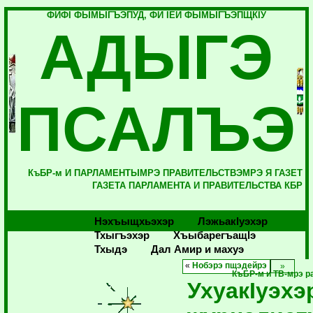
ФИФI ФЫМЫГЪЭПУД, ФИ IЕЙ ФЫМЫГЪЭПЩКIУ
АДЫГЭ
ПСАЛЪЭ
КъБР-м И ПАРЛАМЕНТЫМРЭ ПРАВИТЕЛЬСТВЭМРЭ Я ГАЗЕТ
ГАЗЕТА ПАРЛАМЕНТА И ПРАВИТЕЛЬСТВА КБР
Нэхъыщхьэхэр
Лэжьакlуэхэр
Тхыгъэхэр
Хъыбарегъащlэ
Тхыдэ
Дал Амир и махуэ
«
Нобэрэ пщэдейрэ
КъБР-м и ТВ-мрэ 
УхуакIуэх