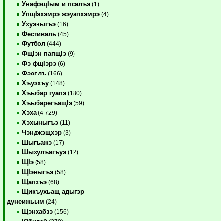
УнафэщIым и псалъэ
(1)
УпщIэхэмрэ жэуапхэмрэ
(4)
Ухуэныгъэ
(16)
Фестиваль
(45)
Футбол
(444)
ФщIэн папщIэ
(9)
Фэ фщIэрэ
(6)
Фэеплъ
(166)
Хъуэхъу
(148)
Хъыбар гуапэ
(180)
ХъыбарегъащIэ
(59)
Хэха
(4 729)
Хэхыныгъэ
(11)
Чэнджэщхэр
(3)
Шыгъажэ
(17)
Шыхулъагъуэ
(12)
ЩIэ
(58)
ЩIэныгъэ
(58)
Щапхъэ
(68)
Щикъухьащ адыгэр
дунеижьым
(24)
Щэнхабзэ
(156)