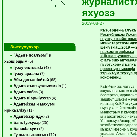
журналис
яхуозэ
2019-08-27
Къэбэрдей-Балъкъ
Республикэм Ухуэ
гъуэгу хозяйствэмкI
министерствэм ид
Зытеухуахэр
щекIуэкIащ 2019 — 
гъэхэм ятещIыхьа
"Адыгэ псалъэм" и
«Шынагъуэншэу щы
фIагъ зиIэ автомоб
хьэщIэщым
(5)
гъуэгухэр» лъэпкъ
Iуэху еплъыкIэ
(43)
проектыр гъэзэщIа
зэрыхъум теухуа п
Iуэху щхьэпэ
(7)
конференц.
Абы дегъэпIейтей
(68)
Адыгэ лъагъуэжьхэмкIэ
(1)
КъБР-м и жылагъуэ
зэгухьэныгъэхэм я лI
Адыгэ хабзэ
(3)
блогерхэр, журналис
Адыгэ цIэрыIуэхэр
(4)
зыщIэупщIахэм жэуа
иратащ КъБР-м ухуэ
Адыгэбзэм и махуэм
гъуэгу хозяйствэмкIэ 
ирихьэлIэу
(11)
министрым и къуэдз
Адыгэбзэр ядж
м и архитектор нэх
(2)
Унэжокъуэ Анзор, «Г
Банк Iуэхухэр
(25)
хозяйствэмкIэ управ
БэнэкIэ хуит
(2)
къэрал кIэзонэ Iуэху
унафэщI Акопян Раф
Гу зылъытапхъэ
(172)