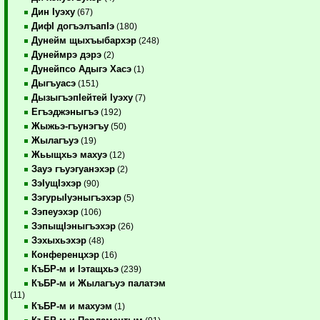
Дин Iуэху
(67)
ДифI догъэлъапIэ
(180)
Дунейм щыхъыбархэр
(248)
Дунеймрэ дэрэ
(2)
Дунейпсо Адыгэ Хасэ
(1)
Дыгъуасэ
(151)
ДызыгъэпIейтей Iуэху
(7)
Егъэджэныгъэ
(192)
Жыжьэ-гъунэгъу
(50)
Жылагъуэ
(19)
Жьыщхьэ махуэ
(12)
Зауэ гъуэгуанэхэр
(2)
ЗэIущIэхэр
(90)
ЗэгурыIуэныгъэхэр
(5)
Зэпеуэхэр
(106)
ЗэпыщIэныгъэхэр
(26)
Зэхыхьэхэр
(48)
Конференцхэр
(16)
КъБР-м и Iэтащхьэ
(239)
КъБР-м и Жылагъуэ палатэм
(11)
КъБР-м и махуэм
(1)