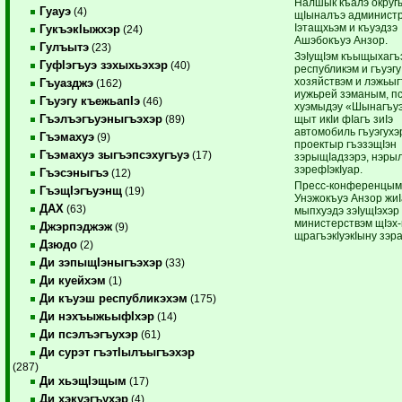
Налшык къалэ округ
Гуауэ
(4)
щIыналъэ администр
Iэтащхьэм и къуэдзэ
ГукъэкIыжхэр
(24)
Ашэбокъуэ Анзор.
Гулъытэ
(23)
ЗэIущIэм къыщыхаг
ГуфIэгъуэ зэхыхьэхэр
(40)
республикэм и гъуэгу
хозяйствэм и лэжьыг
Гъуазджэ
(162)
иужьрей зэманым, п
Гъуэгу къежьапIэ
(46)
хуэмыдэу «Шынагъу
Гъэлъэгъуэныгъэхэр
щыт икIи фIагъ зиIэ
(89)
автомобиль гъуэгухэ
Гъэмахуэ
(9)
проектыр гъэзэщIэн
Гъэмахуэ зыгъэпсэхугъуэ
(17)
зэрыщIадзэрэ, нэры
зэрефIэкIуар.
Гъэсэныгъэ
(12)
Пресс-конференцым 
ГъэщIэгъуэнщ
(19)
Унэжокъуэ Анзор жи
ДАХ
(63)
мыпхуэдэ зэIущIэхэр
министерствэм щIэх
Джэрпэджэж
(9)
щрагъэкIуэкIыну зэр
Дзюдо
(2)
Ди зэпыщIэныгъэхэр
(33)
Ди куейхэм
(1)
Ди къуэш республикэхэм
(175)
Ди нэхъыжьыфIхэр
(14)
Ди псэлъэгъухэр
(61)
Ди сурэт гъэтIылъыгъэхэр
(287)
Ди хьэщIэщым
(17)
Ди хэкуэгъухэр
(4)