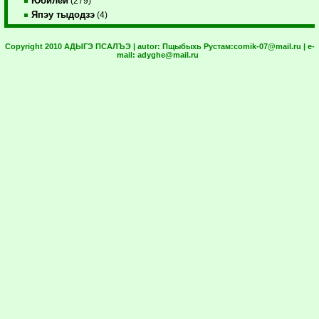
Юбилей
(279)
Япэу тыдодзэ
(4)
Copyright 2010 АДЫГЭ ПСАЛЪЭ | autor:
Пщыбыхь Рустам:
comik-07@mail.ru
| e-
mail:
adyghe@mail.ru