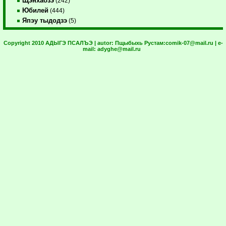
Щэнхабзэ
(242)
Юбилей
(444)
Япэу тыдодзэ
(5)
Copyright 2010 АДЫГЭ ПСАЛЪЭ | autor:
Пщыбыхь Рустам:
comik-07@mail.ru
| e-
mail:
adyghe@mail.ru