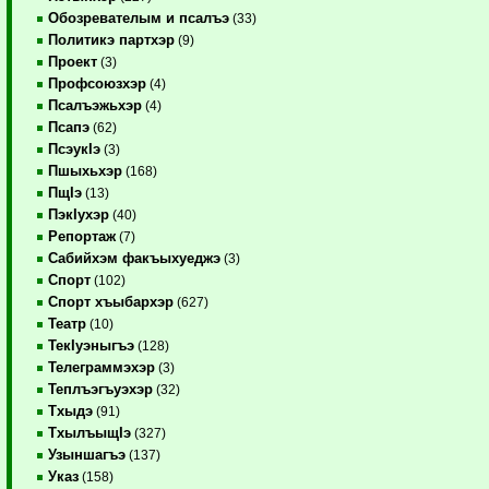
Обозревателым и псалъэ
(33)
Политикэ партхэр
(9)
Проект
(3)
Профсоюзхэр
(4)
Псалъэжьхэр
(4)
Псапэ
(62)
ПсэукIэ
(3)
Пшыхьхэр
(168)
ПщIэ
(13)
ПэкIухэр
(40)
Репортаж
(7)
Сабийхэм факъыхуеджэ
(3)
Спорт
(102)
Спорт хъыбархэр
(627)
Театр
(10)
ТекIуэныгъэ
(128)
Телеграммэхэр
(3)
Теплъэгъуэхэр
(32)
Тхыдэ
(91)
ТхылъыщIэ
(327)
Узыншагъэ
(137)
Указ
(158)