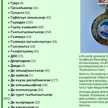
Гуауэ
(4)
ГукъэкIыжхэр
(31)
Гулъытэ
(33)
ГуфIэгъуэ зэхыхьэхэр
(42)
Гъуазджэ
(225)
Гъуэгу къежьапIэ
(60)
Гъэлъэгъуэныгъэхэр
(154)
Гъэмахуэ
(13)
Гъэмахуэ зыгъэпсэхугъуэ
(19)
Гъэсэныгъэ
(19)
ГъэщIэгъуэнщ
(32)
ДАХ
а бгъэхэIу дахащэр 
(72)
ХьэфIыцIэ Мухьэмэд и
Джэрпэджэж
(11)
игъэхьэзыращ «КъБР
Дзюдо
(2)
коллекционерхэм я з
Тхьэкъуахъуэ Iэуес.
Ди зэпыщIэныгъэхэр
(34)
Фэеплъ бгъэхэIухэр 
Ди куейхэм
(1)
къыщрахьар Хэкум к
Ди къуэш республикэхэм
(177)
адыгэхэм я махуэрщ.
зэхуэсым кърихьэлI
Ди нэхъыжьыфIхэр
(19)
гугъу тщIы медалхэм
Ди псэлъэгъухэр
(93)
Апхуэдэ дыдэу фэепл
Ди сурэт гъэтIылъыгъэхэр
Тыркум, Израилым, М
деж къикIауэ «Долин
(341)
зыщызыгъэпсэхуа ди
Ди хьэщIэщым
(22)
иратащ.
Ди хэкуэгъухэр
(4)