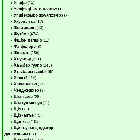
Унафэ
(13)
УнафэщIым и псалъэ
(1)
УпщIэхэмрэ жэуапхэмрэ
(7)
Ухуэныгъэ
(17)
Фестиваль
(43)
Футбол
(674)
ФщIэн папщIэ
(11)
Фэ фщIэрэ
(8)
Фэеплъ
(259)
Хъуэхъу
(231)
Хъыбар гуапэ
(243)
ХъыбарегъащIэ
(66)
Хэха
(7 484)
Хэхыныгъэ
(13)
Чэнджэщхэр
(3)
Шыгъажэ
(28)
Шыхулъагъуэ
(11)
ЩIэ
(79)
ЩIэныгъэ
(75)
Щапхъэ
(105)
Щикъухьащ адыгэр
дунеижьым
(37)