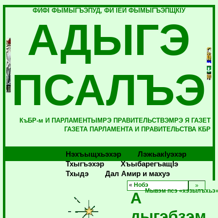
ФИФI ФЫМЫГЪЭПУД, ФИ IЕЙ ФЫМЫГЪЭПЩКIУ
АДЫГЭ
ПСАЛЪЭ
КъБР-м И ПАРЛАМЕНТЫМРЭ ПРАВИТЕЛЬСТВЭМРЭ Я ГАЗЕТ
ГАЗЕТА ПАРЛАМЕНТА И ПРАВИТЕЛЬСТВА КБР
Нэхъыщхьэхэр
Лэжьакlуэхэр
Тхыгъэхэр
Хъыбарегъащlэ
Тхыдэ
Дал Амир и махуэ
«
Нобэ
Мывэм псэ «хэзылъхьэ»
А
дыгэбзэм