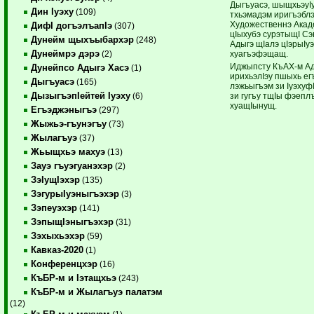
Дыгъуасэ, шыщхьэуIу
Дин Iуэху
(109)
тхьэмадэм иригъэбл
Художественнэ Акад
ДифI догъэлъапIэ
(307)
цIыхубэ сурэтыщI Сэ
Дунейм щыхъыбархэр
(248)
Адыгэ щIалэ цIэрыIу
Дунеймрэ дэрэ
хуагъэфэщащ.
(2)
Иджыпсту КъАХ-м Ад
Дунейпсо Адыгэ Хасэ
(1)
ирихьэлIэу пшыхь ег
Дыгъуасэ
(165)
лэжьыгъэм зи Iуэхуф
ДызыгъэпIейтей Iуэху
зи гугъу тщIы фэепл
(6)
хуащIынущ.
Егъэджэныгъэ
(297)
Жыжьэ-гъунэгъу
(73)
Жылагъуэ
(37)
Жьыщхьэ махуэ
(13)
Зауэ гъуэгуанэхэр
(2)
ЗэIущIэхэр
(135)
ЗэгурыIуэныгъэхэр
(3)
Зэпеуэхэр
(141)
ЗэпыщIэныгъэхэр
(31)
Зэхыхьэхэр
(59)
Кавказ-2020
(1)
Конференцхэр
(16)
КъБР-м и Iэтащхьэ
(243)
КъБР-м и Жылагъуэ палатэм
(12)