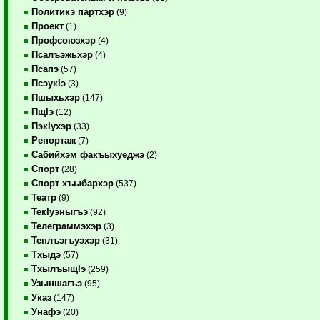
Политикэ партхэр
(9)
Проект
(1)
Профсоюзхэр
(4)
Псалъэжьхэр
(4)
Псапэ
(57)
ПсэукIэ
(3)
Пшыхьхэр
(147)
ПщIэ
(12)
ПэкIухэр
(33)
Репортаж
(7)
Сабийхэм факъыхуеджэ
(2)
Спорт
(28)
Спорт хъыбархэр
(537)
Театр
(9)
ТекIуэныгъэ
(92)
Телеграммэхэр
(3)
Теплъэгъуэхэр
(31)
Тхыдэ
(57)
ТхылъыщIэ
(259)
Узыншагъэ
(95)
Указ
(147)
Унафэ
(20)