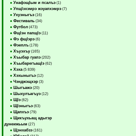
УнафэщIым и псалъэ
(1)
УпщIэхэмрэ жэуапхэмрэ
(7)
Ухуэныгъэ
(16)
Фестиваль
(34)
Футбол
(473)
ФщIэн папщIэ
(11)
Фэ фщIэрэ
(6)
Фэеплъ
(178)
Хъуэхъу
(165)
Хъыбар гуапэ
(202)
ХъыбарегъащIэ
(62)
Хэха
(5 839)
Хэхыныгъэ
(12)
Чэнджэщхэр
(3)
Шыгъажэ
(20)
Шыхулъагъуэ
(12)
ЩIэ
(62)
ЩIэныгъэ
(63)
Щапхъэ
(79)
Щикъухьащ адыгэр
дунеижьым
(27)
Щэнхабзэ
(161)