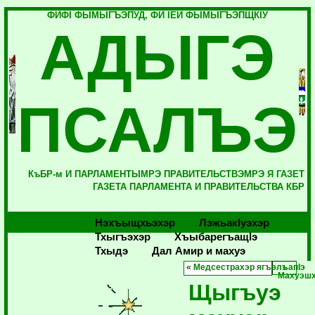
ФИФI ФЫМЫГЪЭПУД, ФИ IЕЙ ФЫМЫГЪЭПЩКIУ
АДЫГЭ
ПСАЛЪЭ
КъБР-м И ПАРЛАМЕНТЫМРЭ ПРАВИТЕЛЬСТВЭМРЭ Я ГАЗЕТ
ГАЗЕТА ПАРЛАМЕНТА И ПРАВИТЕЛЬСТВА КБР
Нэхъыщхьэхэр
Лэжьакlуэхэр
Тхыгъэхэр
Хъыбарегъащlэ
Тхыдэ
Дал Амир и махуэ
«
Медсестрахэр ягъэлъапIэ
Махуэшх
Щыгъуэ