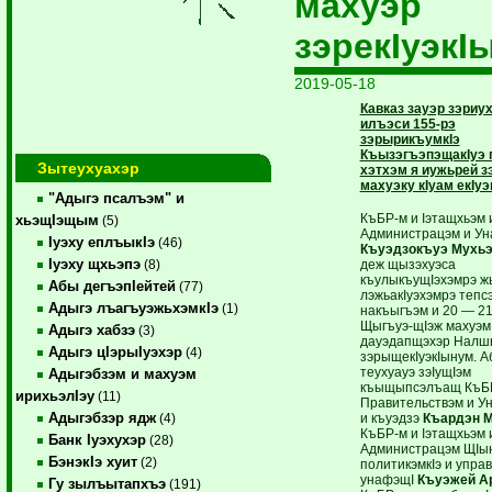
махуэр
зэрекIуэкI
2019-05-18
Кавказ зауэр зэриу
илъэси 155-рэ
зэрырикъумкIэ
КъызэгъэпэщакIуэ 
Зытеухуахэр
хэтхэм я иужьрей з
махуэку кIуам екIуэ
"Адыгэ псалъэм" и
КъБР-м и Iэтащхьэм 
хьэщIэщым
(5)
Администрацэм и У
Iуэху еплъыкIэ
(46)
Къуэдзокъуэ Мухь
Iуэху щхьэпэ
деж щызэхуэса
(8)
къулыкъущIэхэмрэ ж
Абы дегъэпIейтей
(77)
лэжьакIуэхэмрэ теп
Адыгэ лъагъуэжьхэмкIэ
(1)
накъыгъэм и 20 — 21
Щыгъуэ-щIэж махуэм
Адыгэ хабзэ
(3)
дауэдапщэхэр Налш
Адыгэ цIэрыIуэхэр
(4)
зэрыщекIуэкIынум. А
теухуауэ зэIущIэм
Адыгэбзэм и махуэм
къыщыпсэлъащ КъБР
ирихьэлIэу
(11)
Правительствэм и 
Адыгэбзэр ядж
и къуэдзэ
Къардэн 
(4)
КъБР-м и Iэтащхьэм 
Банк Iуэхухэр
(28)
Администрацэм ЩIы
БэнэкIэ хуит
(2)
политикэмкIэ и упра
унафэщI
Къуэжей А
Гу зылъытапхъэ
(191)