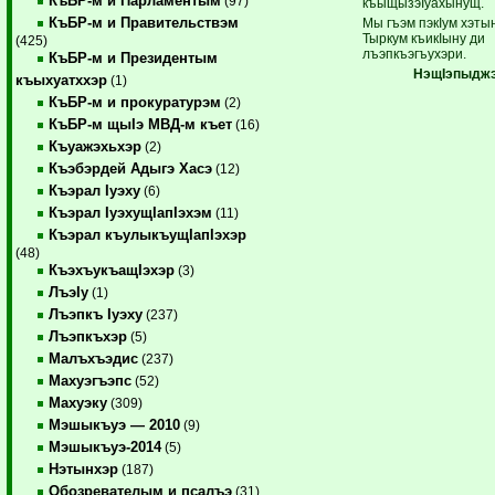
КъБР-м и Парламентым
(97)
къыщызэIуахынущ.
КъБР-м и Правительствэм
Мы гъэм пэкIум хэты
Тыркум къикIыну ди
(425)
лъэпкъэгъухэри.
КъБР-м и Президентым
НэщIэпыдж
къыхуатххэр
(1)
КъБР-м и прокуратурэм
(2)
КъБР-м щыIэ МВД-м къет
(16)
Къуажэхьхэр
(2)
Къэбэрдей Адыгэ Хасэ
(12)
Къэрал Iуэху
(6)
Къэрал IуэхущIапIэхэм
(11)
Къэрал къулыкъущIапIэхэр
(48)
КъэхъукъащIэхэр
(3)
ЛъэIу
(1)
Лъэпкъ Iуэху
(237)
Лъэпкъхэр
(5)
Малъхъэдис
(237)
Махуэгъэпс
(52)
Махуэку
(309)
Мэшыкъуэ — 2010
(9)
Мэшыкъуэ-2014
(5)
Нэтынхэр
(187)
Обозревателым и псалъэ
(31)