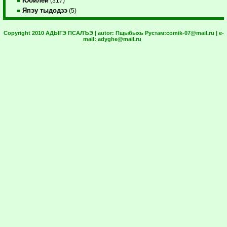
Юбилей
(317)
Япэу тыдодзэ
(5)
Copyright 2010 АДЫГЭ ПСАЛЪЭ | autor:
Пщыбыхь Рустам:
comik-07@mail.ru
| e-
mail:
adyghe@mail.ru