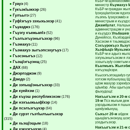
КъБР-м щэнхабзэмкIэ
Гуауэ
(4)
министр
Къумахуэ 
КъБР-м граждан жыл
ГукъэкIыжхэр
(26)
IуэхущIапIэхэм ядэл
Гулъытэ
(27)
лъэпкъ IуэхухэмкIэ и
ГуфIэгъуэ зэхыхьэхэр
министрым и къуэдз
(41)
Джамбулат
, Налшык
Гъуазджэ
(176)
администрацэм и у
Гъуэгу къежьапIэ
(52)
и къуэдзэ
Ульбашев
Дунейпсо, Къэбэрде
Гъэлъэгъуэныгъэхэр
(96)
Хасэхэм я тхьэмадэх
Гъэмахуэ
(11)
Сэхъурокъуэ Хьэут
ХьэфIыцIэ Мухьэм
Гъэмахуэ зыгъэпсэхугъуэ
(17)
КъБР-м и адыгэ жыл
Гъэсэныгъэ
(12)
зэгухьэныгъэхэм я л
ГъэщIэгъуэнщ
зэзыгъэуIу советым 
(25)
Къалмыкъ Жылэби
ДАХ
(68)
нэгъуэщIхэри.
Джэрпэджэж
(9)
КъызэгъэпэщакIуэ г
Дзюдо
хэтхэм яубзыхуащ Щ
(2)
щIэж махуэр зэрекIуэ
Ди зэпыщIэныгъэхэр
(33)
щIыкIэр. Абы щыгъуа
Ди куейхэм
(1)
фыхудощI:
Ди къуэш республикэхэм
Накъыгъэм и 20-м 
(176)
19-м
Псэ жыгым деж
Ди нэхъыжьыфIхэр
(14)
уэрэдыжьхэм я пшых
Ди псэлъэгъухэр
(64)
щекIуэкIынущ.
Ди сурэт гъэтIылъыгъэхэр
Сыхьэт 20-м
абдеж
щыщIагъэнэнущ шэх
(315)
уэздыгъэхэр.
Ди хьэщIэщым
(18)
Накъыгъэм и 21-м 
Ди хэкуэгъухэр
(4)