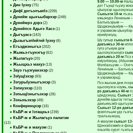
9.00 — 10.00-м
Налш
Дин Iуэху
(75)
дэт ГъущI гъуэгу во
цIыхухэр щызэхуэсы
ДифI догъэлъапIэ
(209)
Сыхьэти 10-м
лъэсы
Дунейм щыхъыбархэр
(248)
ежьэнурэ Лениным 
Балъкъэрым —
Дунеймрэ дэрэ
(2)
ЩоджэнцIыкIум — К
Дунейпсо Адыгэ Хасэ
(1)
я уэрамхэм цIыхубэр
Дыгъуасэ
ирикIуэнущ.
(163)
Шу гупыр
сыхьэти 8
ДызыгъэпIейтей Iуэху
(6)
дакъикъэ 30-м
иппо
Егъэджэныгъэ
(202)
гупэ утыкум деж
Жыжьэ-гъунэгъу
щызэхуэсынурэ
сыхь
(62)
дакъикъэ 20-м
Псэ 
Жылагъуэ
(20)
екIуэлIэнущ. (Абыхэм 
Жьыщхьэ махуэ
(13)
Мэлбахъуэм — Осет
Лениным — Балъкъ
Зауэ гъуэгуанэхэр
(2)
ЩоджэнцIыкIум — К
ЗэIущIэхэр
(93)
я уэрамхэрщ).
ЗэгурыIуэныгъэхэр
(3)
Псэ жыгым деж псор
щызэхуэса нэужь,
сы
Зэпеуэхэр
(110)
рэ дакъикъэ 40-м
пэ
ЗэпыщIэныгъэхэр
(28)
щIидзэнущ.
Сыхьэт 
дунейм адыгэу теты
Зэхыхьэхэр
(49)
дакъикъэкIэ щыгъуэн
Конференцхэр
(16)
Сыхьэт 12-рэ дакъи
КъБР-м и Iэтащхьэ
фэеплъым удз гъэгъ
(239)
тралъхьэнущ.
КъБР-м и Жылагъуэ палатэм
А махуэм
сыхьэт 13
(12)
ЩэнхабзэмкIэ и фонд
КъБР-м и махуэм
(1)
ехьэлIа сурэт гъэлъ