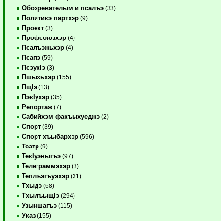
Обозревателым и псалъэ
(33)
Политикэ партхэр
(9)
Проект
(3)
Профсоюзхэр
(4)
Псалъэжьхэр
(4)
Псапэ
(59)
ПсэукIэ
(3)
Пшыхьхэр
(155)
ПщIэ
(13)
ПэкIухэр
(35)
Репортаж
(7)
Сабийхэм факъыхуеджэ
(2)
Спорт
(39)
Спорт хъыбархэр
(596)
Театр
(9)
ТекIуэныгъэ
(97)
Телеграммэхэр
(3)
Теплъэгъуэхэр
(31)
Тхыдэ
(68)
ТхылъыщIэ
(294)
Узыншагъэ
(115)
Указ
(155)