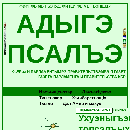
ФИФI ФЫМЫГЪЭПУД, ФИ IЕЙ ФЫМЫГЪЭПЩКIУ
АДЫГЭ
ПСАЛЪЭ
КъБР-м И ПАРЛАМЕНТЫМРЭ ПРАВИТЕЛЬСТВЭМРЭ Я ГАЗЕТ
ГАЗЕТА ПАРЛАМЕНТА И ПРАВИТЕЛЬСТВА КБР
Нэхъыщхьэхэр
Лэжьакlуэхэр
Тхыгъэхэр
Хъыбарегъащlэ
Тхыдэ
Дал Амир и махуэ
«
ЩIыналъэм и гъащIэIыхьэ
Ухуэныгъэ
топсэлъых