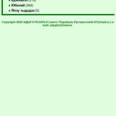
Щэнхабзэ
(178)
Юбилей
(366)
Япэу тыдодзэ
(5)
Copyright 2010 АДЫГЭ ПСАЛЪЭ | autor:
Пщыбыхь Рустам:
comik-07@mail.ru
| e-
mail:
adyghe@mail.ru