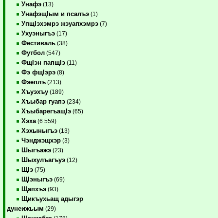
Унафэ
(13)
УнафэщIым и псалъэ
(1)
УпщIэхэмрэ жэуапхэмрэ
(7)
Ухуэныгъэ
(17)
Фестиваль
(38)
Футбол
(547)
ФщIэн папщIэ
(11)
Фэ фщIэрэ
(8)
Фэеплъ
(213)
Хъуэхъу
(189)
Хъыбар гуапэ
(234)
ХъыбарегъащIэ
(65)
Хэха
(6 559)
Хэхыныгъэ
(13)
Чэнджэщхэр
(3)
Шыгъажэ
(23)
Шыхулъагъуэ
(12)
ЩIэ
(75)
ЩIэныгъэ
(69)
Щапхъэ
(93)
Щикъухьащ адыгэр
дунеижьым
(29)