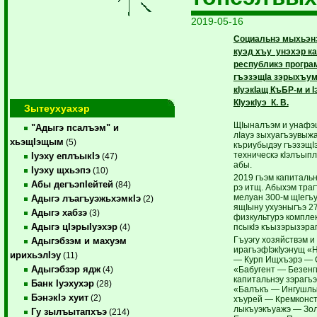
2019-05-16
Социальнэ мыхьэнэ 
куэд хъу унэхэр к
республикэ програ
гъэ­зэщIа зэры­хъу
кIуэкIащ ­КъБР-м и 
КIуэкIуэ К. В.
Зытеухуахэр
ЩIыналъэм и уна­фэщ
"Адыгэ псалъэм" и
лIауэ зыхуагъэувыжа
хьэщIэщым
(5)
къриубыдэу гъэзэщIэ
техническэ кIэ­лъып
Iуэху еплъыкIэ
(47)
абы.
Iуэху щхьэпэ
(10)
2019 гъэм капитальнэ
Абы дегъэпIейтей
(84)
рэ итщ. Абыхэм тра
мелуан 300-м щIегъу
Адыгэ лъагъуэжьхэмкIэ
(2)
ящIыну ухуэныгъэ 2
Адыгэ хабзэ
(3)
физкультурэ комплек
Адыгэ цIэрыIуэхэр
псыкIэ къы­зэ­ры­зэ
(4)
Гъуэгу хозяйствэм и
Адыгэбзэм и махуэм
ирагъэфIэкIуэнущ «
ирихьэлIэу
(11)
— Курп Ищ­хъэрэ — 
Адыгэбзэр ядж
«Бабугент — Безенги
(4)
капитальнэу зэрагъэ
Банк Iуэхухэр
(28)
«Балъкъ — Ингушлы»
БэнэкIэ хуит
(2)
хъурей — Крем­конст
лыкъуэкъуажэ — Зольс
Гу зылъытапхъэ
(214)