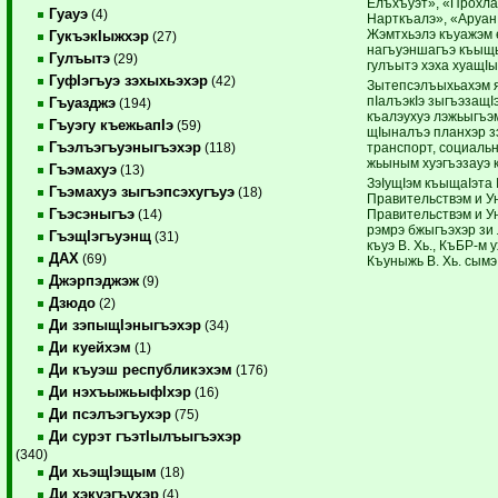
Елъхъуэт», «Прохл
Гуауэ
(4)
Нарткъалэ», «Аруан 
Жэмтхьэлэ къуажэм­ ­
ГукъэкIыжхэр
(27)
нагъуэн­шагъэ къыщы
Гулъытэ
(29)
гулъытэ ­хэха хуащI
ГуфIэгъуэ зэхыхьэхэр
(42)
Зытепсэлъыхьахэм я
пIалъэ­кIэ зыгъэзащI
Гъуазджэ
(194)
къалэухуэ лэжьыгъэм 
Гъуэгу къежьапIэ
(59)
щIыналъэ планхэр з
Гъэлъэгъуэныгъэхэр
транспорт, социальн
(118)
жьыным хуэгъэзауэ 
Гъэмахуэ
(13)
ЗэIущIэм къыщаIэта I
Гъэмахуэ зыгъэпсэхугъуэ
(18)
Правительствэм и Ун
Гъэсэныгъэ
Правительст­вэм и У
(14)
рэмрэ бжыгъэхэр зи 
ГъэщIэгъуэнщ
(31)
къуэ В. Хь., ­КъБР-м
ДАХ
(69)
Къу­ныжь В. Хь. сымэ
Джэрпэджэж
(9)
Дзюдо
(2)
Ди зэпыщIэныгъэхэр
(34)
Ди куейхэм
(1)
Ди къуэш республикэхэм
(176)
Ди нэхъыжьыфIхэр
(16)
Ди псэлъэгъухэр
(75)
Ди сурэт гъэтIылъыгъэхэр
(340)
Ди хьэщIэщым
(18)
Ди хэкуэгъухэр
(4)