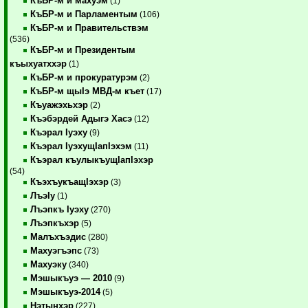
КъБР-м и махуэм
(1)
КъБР-м и Парламентым
(106)
КъБР-м и Правительствэм
(536)
КъБР-м и Президентым
къыхуатххэр
(1)
КъБР-м и прокуратурэм
(2)
КъБР-м щыIэ МВД-м къет
(17)
Къуажэхьхэр
(2)
Къэбэрдей Адыгэ Хасэ
(12)
Къэрал Iуэху
(9)
Къэрал IуэхущIапIэхэм
(11)
Къэрал къулыкъущIапIэхэр
(54)
КъэхъукъащIэхэр
(3)
ЛъэIу
(1)
Лъэпкъ Iуэху
(270)
Лъэпкъхэр
(5)
Малъхъэдис
(280)
Махуэгъэпс
(73)
Махуэку
(340)
Мэшыкъуэ — 2010
(9)
Мэшыкъуэ-2014
(5)
Нэтынхэр
(227)