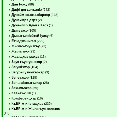
Дин Iуэху
(88)
ДифI догъэлъапIэ
(242)
Дунейм щыхъыбархэр
(248)
Дунеймрэ дэрэ
(2)
Дунейпсо Адыгэ Хасэ
(1)
Дыгъуасэ
(165)
ДызыгъэпIейтей Iуэху
(6)
Егъэджэныгъэ
(229)
Жыжьэ-гъунэгъу
(73)
Жылагъуэ
(23)
Жьыщхьэ махуэ
(13)
Зауэ гъуэгуанэхэр
(2)
ЗэIущIэхэр
(104)
ЗэгурыIуэныгъэхэр
(3)
Зэпеуэхэр
(128)
ЗэпыщIэныгъэхэр
(28)
Зэхыхьэхэр
(55)
Кавказ-2020
(1)
Конференцхэр
(16)
КъБР-м и Iэтащхьэ
(239)
КъБР-м и Жылагъуэ палатэм
(12)