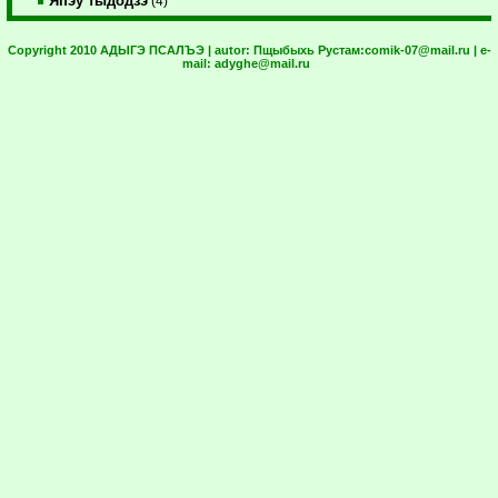
Япэу тыдодзэ
(4)
Copyright 2010 АДЫГЭ ПСАЛЪЭ | autor:
Пщыбыхь Рустам:
comik-07@mail.ru
| e-
mail:
adyghe@mail.ru