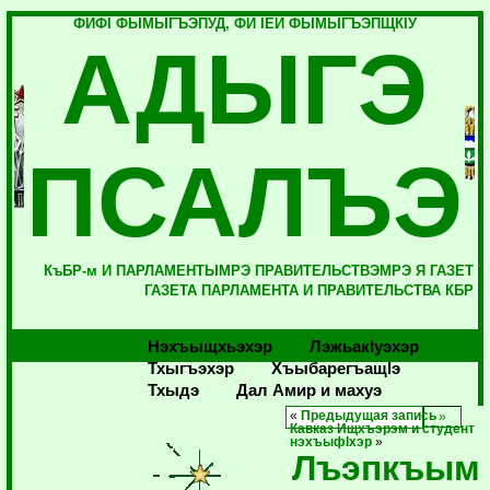
ФИФI ФЫМЫГЪЭПУД, ФИ IЕЙ ФЫМЫГЪЭПЩКIУ
АДЫГЭ
ПСАЛЪЭ
КъБР-м И ПАРЛАМЕНТЫМРЭ ПРАВИТЕЛЬСТВЭМРЭ Я ГАЗЕТ
ГАЗЕТА ПАРЛАМЕНТА И ПРАВИТЕЛЬСТВА КБР
Нэхъыщхьэхэр
Лэжьакlуэхэр
Тхыгъэхэр
Хъыбарегъащlэ
Тхыдэ
Дал Амир и махуэ
«
Предыдущая запись
Кавказ Ищхъэрэм и студент
нэхъыфIхэр
»
Лъэпкъым