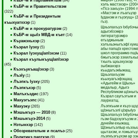
КъБР-м и Парламентым
(84)
хэлъ мастэхэр» (2004
КъБР-м и Правительствэм
«Псэ закъуэ» (1994 г
(322)
«Мастэм и лъагъуэр
КъБР-м и Президентым
Iуданэм и гъуэгущ» (
гъэ).
къыхуатххэр
(1)
Щхьэлахъуэ Iэбубэч
КъБР-м и прокуратурэм
(2)
адыгэбзэмрэ
КъБР-м щыIэ МВД-м къет
(14)
литературэмрэ
егъэджыным
Къуажэхьхэр
(2)
хэлъхьэныгъэфI хуи
Къэрал Iуэху
(5)
абы папщIэ хрестом
школ программэ пщI
Къэрал IуэхущIапIэхэм
(11)
бжыгъэхэр зэхилъхь
Къэрал къулыкъущIапIэхэр
тхылъ щхьэхуэхэр
(45)
зыбжанэрэ
КъэхъукъащIэхэр
(3)
къыдагъэкIыжащ.
Щхьэлахъуэм
ЛъэIу
(1)
къыхуагъэфэщащ
Лъэпкъ Iуэху
(205)
«Адыгейм и ЩIыхь»
медалыр, Адыгэ
Лъэпкъхэр
(5)
Республикэм щIэныгъ
Малъхъэдис
(197)
Къэрал саугъэтым и
Махуэгъэпс
(41)
лауреатщ.
Лъэпкъым и къуэ щэ
Махуэку
(265)
щIэныгъэлI цIэрыIуэ
Мэшыкъуэ — 2010
(8)
Щхьэлахъуэ Iэбубэч
Мэшыкъуэ-2014
(5)
гъэм бадзэуэгъуэм и
дунейм ехыжащ.
Нэтынхэр
(142)
ЩIэныгъэлIыр къэзы
Обозревателым и псалъэ
(25)
щытахэм, и лэжьэгъу
лъэпкъэгъухэм ар зэ
Политикэ партхэр
(9)