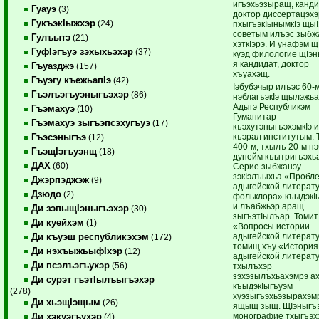
игъэхьэзыращ, канди
Гуауэ
(3)
доктор диссертацэх
ГукъэкIыжхэр
(24)
пхыгъэкIынымкIэ щыI
советым илъэс зыбж
Гулъытэ
(21)
хэткIэрэ. И унафэм щ
ГуфIэгъуэ зэхыхьэхэр
(37)
куэд филологие щIэ
я кандидат, доктор
Гъуазджэ
(157)
хъуахэщ.
Гъуэгу къежьапIэ
(42)
Iэбубэчыр илъэс 60-
Гъэлъэгъуэныгъэхэр
(86)
нэблагъэкIэ щылэжь
Адыгэ Республикэм
Гъэмахуэ
(10)
Гуманитар
Гъэмахуэ зыгъэпсэхугъуэ
(17)
къэхутэныгъэхэмкIэ 
къэрал институтым. 
Гъэсэныгъэ
(12)
400-м, тхылъ 20-м н
ГъэщIэгъуэнщ
(18)
дунейм къытригъэхь
ДАХ
(60)
Серие зыбжанэу
зэкIэлъыхьа «Пробл
Джэрпэджэж
(9)
адыгейской литерат
Дзюдо
(2)
фольклора» къыдэкI
и лъабжьэр аращ
Ди зэпыщIэныгъэхэр
(30)
зыгъэтIылъар. Томит
Ди куейхэм
(1)
«Вопросы истории
адыгейской литерат
Ди къуэш республикэхэм
(172)
томищ хъу «История
Ди нэхъыжьыфIхэр
(12)
адыгейской литерат
Ди псэлъэгъухэр
(56)
тхылъхэр
зэхэзылъхьахэмрэ а
Ди сурэт гъэтIылъыгъэхэр
къыдэкIыгъуэм
(278)
хуэзыгъэхьэзырахэм
Ди хьэщIэщым
(26)
ящыщ зыщ. ЩIэныгъ
монографие тхыгъэх
Ди хэкуэгъухэр
(4)