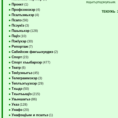
ящыгъупщэнукъым.
Проект
(1)
Профсоюзхэр
(4)
ТЕКI
УЖЬ З
Псалъэжьхэр
(4)
Псапэ
(56)
ПсэукIэ
(3)
Пшыхьхэр
(128)
ПщIэ
(10)
ПэкIухэр
(30)
Репортаж
(7)
Сабийхэм факъыхуеджэ
(2)
Спорт
(23)
Спорт хъыбархэр
(477)
Театр
(6)
ТекIуэныгъэ
(45)
Телеграммэхэр
(3)
Теплъэгъуэхэр
(29)
Тхыдэ
(50)
ТхылъыщIэ
(215)
Узыншагъэ
(86)
Указ
(128)
Унафэ
(20)
УнафэщIым и псалъэ
(1)