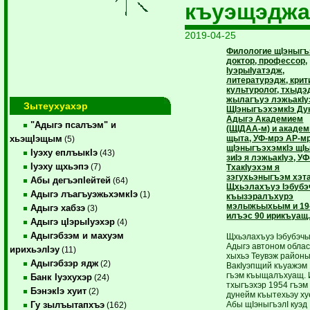
къуэщэдж
2019-04-25
Филологие щIэныгъ
доктор, профессор,
IуэрыIуатэдж,
литературэдж, крит
культуролог, тхыдэ
жылагъуэ лэжьакIу
Зытеухуахэр
ЩIэныгъэхэмкIэ Ду
Адыгэ Академием
"Адыгэ псалъэм" и
(ЩIДАА-м) и акаде
щыта, УФ-мрэ АР-м
хьэщIэщым
(5)
щIэныгъэхэмкIэ щI
Iуэху еплъыкIэ
(43)
зиIэ я лэжьакIуэ, УФ
Iуэху щхьэпэ
(7)
ТхакIуэхэм я
зэгухьэныгъэм хэт
Абы дегъэпIейтей
(64)
Щхьэлахъуэ Iэбуб
Адыгэ лъагъуэжьхэмкIэ
(1)
къызэралъхурэ
мэлыжьыхьым и 19
Адыгэ хабзэ
(3)
илъэс 90 ирикъуащ
Адыгэ цIэрыIуэхэр
(4)
Адыгэбзэм и махуэм
Щхьэлахъуэ Iэбубэч
Адыгэ автоном обла
ирихьэлIэу
(11)
хыхьэ Теувэж район
Адыгэбзэр ядж
(2)
ВакIуэпщий къуажэм
гъэм къыщалъхуащ. 
Банк Iуэхухэр
(24)
тхыгъэхэр 1954 гъэм
БэнэкIэ хуит
(2)
дунейм къытехьэу х
Абы щIэныгъэлI куэд
Гу зылъытапхъэ
(162)