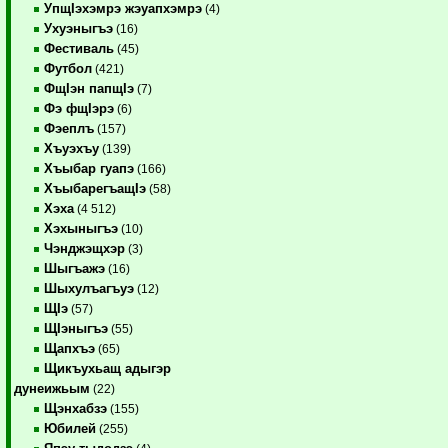
УпщIэхэмрэ жэуапхэмрэ
(4)
Ухуэныгъэ
(16)
Фестиваль
(45)
Футбол
(421)
ФщIэн папщIэ
(7)
Фэ фщIэрэ
(6)
Фэеплъ
(157)
Хъуэхъу
(139)
Хъыбар гуапэ
(166)
ХъыбарегъащIэ
(58)
Хэха
(4 512)
Хэхыныгъэ
(10)
Чэнджэщхэр
(3)
Шыгъажэ
(16)
Шыхулъагъуэ
(12)
ЩIэ
(57)
ЩIэныгъэ
(55)
Щапхъэ
(65)
Щикъухьащ адыгэр
дунеижьым
(22)
Щэнхабзэ
(155)
Юбилей
(255)