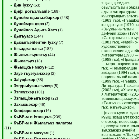
ящыщщ «Адыгэ
Дин Iуэху
(63)
бзылъхугъэм и обра
ДифI догъэлъапIэ
(169)
адыгэ литературэм
къызэрыщыгъэлъэгъ
Дунейм щыхъыбархэр
(248)
(1963 гъэ), «ГъащIэ
Дунеймрэ дэрэ
(2)
къыдэхъуа» (1970 гъэ
«Зыужьыныгъэм и
Дунейпсо Адыгэ Хасэ
(1)
дэкIуеипIэхэр» (1974 
Дыгъуасэ
(144)
«Сатырхэм я къэхъук
(1981 гъэ), «Идейно-
ДызыгъэпIейтей Iуэху
(7)
художественное
Егъэджэныгъэ
(182)
становление адыгей
Жыжьэ-гъунэгъу
(44)
литературы (1930 —
(1988 гъэ), «Правда
Жылагъуэ
(18)
— мера творчества»
Жьыщхьэ махуэ
(12)
гъэ), «Немеркнущие
звёзды» (1994 гъэ), 
Зауэ гъуэгуанэхэр
(2)
национальной памя
ЗэIущIэхэр
(88)
(1999 гъэ), «ГъащIэ.
Литературэ. Гъэсэн
ЗэгурыIуэныгъэхэр
(5)
(2002 гъэ), «Хэхэс а
Зэпеуэхэр
(101)
я литературэр» (2014
ЗэпыщIэныгъэхэр
(22)
томищым щызэхуэхь
«Тхыгъэ къыхэхахэр»
Зэхыхьэхэр
(46)
гъэ), нэгъуэщIхэри.
Конференцхэр
(16)
Щхьэлахъуэм и Iэдак
КъБР-м и Iэтащхьэ
(239)
къыщIэкIащ Iуэтэжхэр
очеркхэр, повестхэр.
КъБР-м и Жылагъуэ палатэм
щызэхуэхьэса и тхы
(11)
зыбжанэрэ дунейм
КъБР-м и махуэм
(1)
къытехьащ: «ЛIыхъу
мафIэ» (1998 гъэ), «