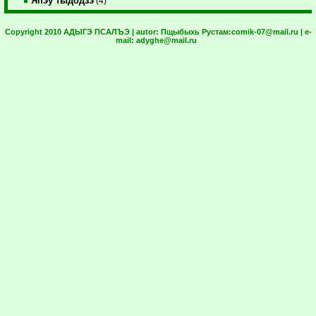
Япэу тыдодзэ
(4)
Copyright 2010 АДЫГЭ ПСАЛЪЭ | autor:
Пщыбыхь Рустам:
comik-07@mail.ru
| e-
mail:
adyghe@mail.ru