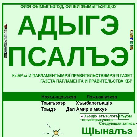
ФИФI ФЫМЫГЪЭПУД, ФИ IЕЙ ФЫМЫГЪЭПЩКIУ
АДЫГЭ
ПСАЛЪЭ
КъБР-м И ПАРЛАМЕНТЫМРЭ ПРАВИТЕЛЬСТВЭМРЭ Я ГАЗЕТ
ГАЗЕТА ПАРЛАМЕНТА И ПРАВИТЕЛЬСТВА КБР
Нэхъыщхьэхэр
Лэжьакlуэхэр
Тхыгъэхэр
Хъыбарегъащlэ
Тхыдэ
Дал Амир и махуэ
«
ХьэщIэ егъэблэгъэгъуэм
къыкIэрыхуахэр
Следующая запись
ЩIыналъэ