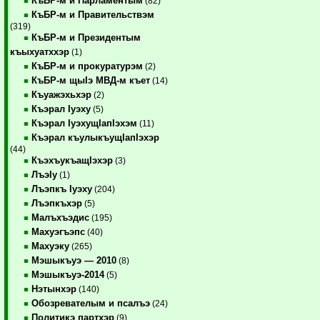
КъБР-м и Парламентым
(82)
КъБР-м и Правительствэм
(319)
КъБР-м и Президентым
къыхуатххэр
(1)
КъБР-м и прокуратурэм
(2)
КъБР-м щыIэ МВД-м къет
(14)
Къуажэхьхэр
(2)
Къэрал Iуэху
(5)
Къэрал IуэхущIапIэхэм
(11)
Къэрал къулыкъущIапIэхэр
(44)
КъэхъукъащIэхэр
(3)
ЛъэIу
(1)
Лъэпкъ Iуэху
(204)
Лъэпкъхэр
(5)
Малъхъэдис
(195)
Махуэгъэпс
(40)
Махуэку
(265)
Мэшыкъуэ — 2010
(8)
Мэшыкъуэ-2014
(5)
Нэтынхэр
(140)
Обозревателым и псалъэ
(24)
Политикэ партхэр
(9)