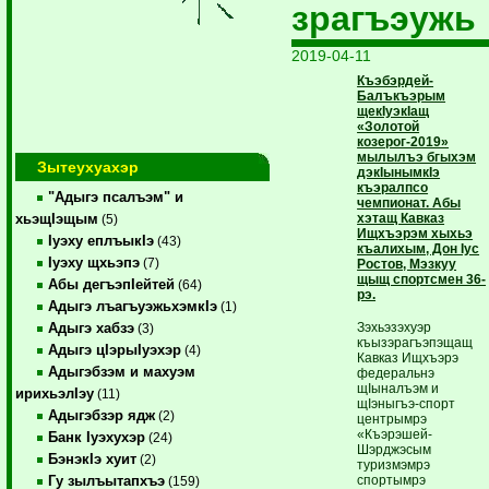
зрагъэужь
2019-04-11
Къэбэрдей-
Балъкъэрым
щекIуэкIащ
«Золотой
козерог-2019»
мылылъэ бгыхэм
Зытеухуахэр
дэкIынымкIэ
къэралпсо
"Адыгэ псалъэм" и
чемпионат. Абы
хэтащ Кавказ
хьэщIэщым
(5)
Ищхъэрэм хыхьэ
Iуэху еплъыкIэ
(43)
къалихым, Дон Iус
Iуэху щхьэпэ
(7)
Ростов, Мэзкуу
щыщ спортсмен 36-
Абы дегъэпIейтей
(64)
рэ.
Адыгэ лъагъуэжьхэмкIэ
(1)
Зэхьэзэхуэр
Адыгэ хабзэ
(3)
къызэрагъэпэщащ
Адыгэ цIэрыIуэхэр
(4)
Кавказ Ищхъэрэ
Адыгэбзэм и махуэм
федеральнэ
щIыналъэм и
ирихьэлIэу
(11)
щIэныгъэ-спорт
Адыгэбзэр ядж
(2)
центрымрэ
«Къэрэшей-
Банк Iуэхухэр
(24)
Шэрджэсым
БэнэкIэ хуит
(2)
туризмэмрэ
спортымрэ
Гу зылъытапхъэ
(159)