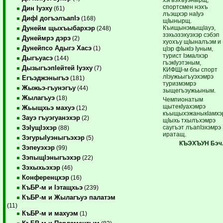
спортсмен нэхъ
Дин Iуэху
(61)
лъэщхэр наIуэ
ДифI догъэлъапIэ
(168)
щIынырщ.
КъищынэмыщIауэ,
Дунейм щыхъыбархэр
(248)
зэхьэзэхуэхэр сэбэп
Дунеймрэ дэрэ
(2)
хуохъу щIыналъэм и
Дунейпсо Адыгэ Хасэ
(1)
цIэр фIыкIэ Iуным,
турист Iэмалхэр
Дыгъуасэ
(144)
гъэкIуэтэным,
ДызыгъэпIейтей Iуэху
(7)
КИФЩI-м бгы спорт
лIэужьыгъуэхэмрэ
Егъэджэныгъэ
(181)
туризмэмрэ
Жыжьэ-гъунэгъу
(44)
зыщегъэужьыным.
Жылагъуэ
(18)
Чемпионатым
щытекIуахэмрэ
Жьыщхьэ махуэ
(12)
къыщыхэжаныкIамхэ
Зауэ гъуэгуанэхэр
(2)
щIыхь тхылъхэмрэ
саугъэт лъапIэхэмрэ
ЗэIущIэхэр
(88)
иратащ.
ЗэгурыIуэныгъэхэр
(5)
КЪЭХЪУН Бэч
Зэпеуэхэр
(99)
ЗэпыщIэныгъэхэр
(22)
Зэхыхьэхэр
(46)
Конференцхэр
(16)
КъБР-м и Iэтащхьэ
(239)
КъБР-м и Жылагъуэ палатэм
(11)
КъБР-м и махуэм
(1)