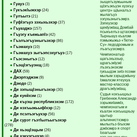
зыщегъэужьыным
Гуауэ
(3)
щIэгъэкъуэн хуэхъу
ГукъэкIыжхэр
(24)
центр» щIыналъэ
жылагъуэ
Гулъытэ
(21)
зэгухьэныгъэмрэ.
ГуфIэгъуэ зэхыхьэхэр
(37)
Зэпеуэхэр
щекIуэкIащ Домбай
Гъуазджэ
(157)
псыкъелъэ щтахэмр
Гъуэгу къежьапIэ
(42)
Тырныауз къалэм
пэмыжыжьэ «Тютю-
Гъэлъэгъуэныгъэхэр
(86)
Су» ледодромым и
Гъэмахуэ
(10)
лъагъуэхэмрэ.
Гъэмахуэ зыгъэпсэхугъуэ
(17)
Чемпионатыр
щагъэхьэзыр,
Гъэсэныгъэ
(12)
щрагъэкIуэкI
ГъэщIэгъуэнщ
(18)
лъэхъэнэхэм
ДАХ
(59)
гукъыдэж зиIэ псоми
мылым зэрыдэкIыну
Джэрпэджэж
(9)
Iэмалхэм ятеухуа
Дзюдо
(2)
мастер-классхэр
драгъэкIуэкIащ.
Ди зэпыщIэныгъэхэр
(30)
Судья нэхъыщхьэ
Ди куейхэм
(1)
Гребенюк Александр
Ди къуэш республикэхэм
(172)
зэрыжиIамкIэ,
чемпионатым и
Ди нэхъыжьыфIхэр
(12)
къалэн нэхъыщхьэу
Ди псэлъэгъухэр
(56)
щытыр
альпинистхэмрэ
Ди сурэт гъэтIылъыгъэхэр
мылылъэ бгыхэм
(278)
дэкIхэмрэ я спорт
Ди хьэщIэщым
(26)
Iэзагъым
Ди хэкуэгъухэр
(4)
хэгъэхъуэнырщ,