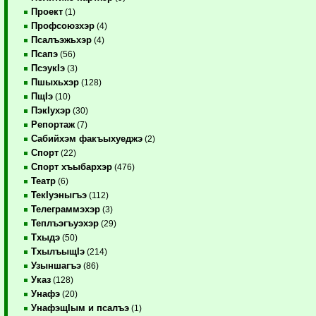
Проект
(1)
Профсоюзхэр
(4)
Псалъэжьхэр
(4)
Псапэ
(56)
ПсэукIэ
(3)
Пшыхьхэр
(128)
ПщIэ
(10)
ПэкIухэр
(30)
Репортаж
(7)
Сабийхэм факъыхуеджэ
(2)
Спорт
(22)
Спорт хъыбархэр
(476)
Театр
(6)
ТекIуэныгъэ
(112)
Телеграммэхэр
(3)
Теплъэгъуэхэр
(29)
Тхыдэ
(50)
ТхылъыщIэ
(214)
Узыншагъэ
(86)
Указ
(128)
Унафэ
(20)
УнафэщIым и псалъэ
(1)