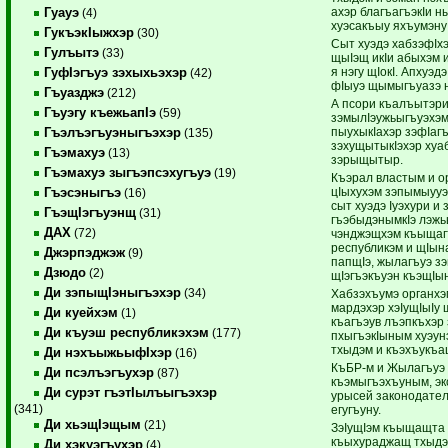
ахэр благъагъэкIи н
Гуауэ
(4)
хуэсакъыу яхъумэну
ГукъэкIыжхэр
(30)
Сыт хуэдэ хабзэфIхэ
Гулъытэ
(33)
щыIэщ икIи абыхэм и
я нэгу щIокI. Апхуэ
ГуфIэгъуэ зэхыхьэхэр
(42)
фIыуэ щымыгъуазэ н
Гъуазджэ
(212)
А псори къалъытэри,
Гъуэгу къежьапIэ
(59)
зэмылIэужьыгъуэхэм,
пыухыкIахэр зэфIаг
Гъэлъэгъуэныгъэхэр
(135)
зэхущытыкIэхэр хуаб
Гъэмахуэ
(13)
зэрыщытыр.
Гъэмахуэ зыгъэпсэхугъуэ
(19)
Къэрал властым и о
цIыхухэм зэпымыууэ
Гъэсэныгъэ
(16)
сыт хуэдэ Iуэхури и
ГъэщIэгъуэнщ
(31)
гъэбыдэнымкIэ лэжьы
ДАХ
(72)
чэнджэщхэм къыщагъ
республикэм и щIын
Джэрпэджэж
(9)
папщIэ, жылагъуэ зэ
Дзюдо
(2)
щIэгъэкъуэн къэщIы
Ди зэпыщIэныгъэхэр
(34)
Хабзэхъумэ органхэ
мардэхэр хэIущIыIу
Ди куейхэм
(1)
къагъэув лъэпкъхэр
Ди къуэш республикэхэм
(177)
пхыгъэкIыным хуэунэ
тхыдэм и къэхъукъа
Ди нэхъыжьыфIхэр
(16)
КъБР-м и Жылагъуэ 
Ди псэлъэгъухэр
(87)
къэмыгъэхъуным, эк
Ди сурэт гъэтIылъыгъэхэр
урысей законодател
(341)
егугъуну.
Ди хьэщIэщым
(21)
ЗэIущIэм къыщащта к
къыхураджащ тхыдэр
Ди хэкуэгъухэр
(4)