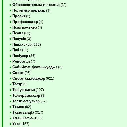
Обозревателым и псалъэ
(33)
Политикэ партхэр
(9)
Проект
(3)
Профсоюзхэр
(4)
Псалъэжьхэр
(4)
Псапэ
(61)
ПсэукIэ
(3)
Пшыхьхэр
(161)
ПщIэ
(13)
ПэкIухэр
(36)
Репортаж
(7)
Сабийхэм факъыхуеджэ
(3)
Спорт
(86)
Спорт хъыбархэр
(621)
Театр
(9)
ТекIуэныгъэ
(127)
Телеграммэхэр
(3)
Теплъэгъуэхэр
(32)
Тхыдэ
(82)
ТхылъыщIэ
(317)
Узыншагъэ
(126)
Указ
(157)