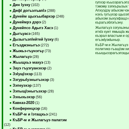
гупхэр къызэрагъэп
Дин Iуэху
(102)
тэмэму зэпкърызых 
Апхуэдэу абыхэм чэн
ДифI догъэлъапIэ
(288)
нэхъ гугъухэр щызэ
Дунейм щыхъыбархэр
(248)
абыхэм зыхуэфащэ ф
Дунеймрэ дэрэ
(2)
кърагъэблэгъэну.
Жылагъуэ зэгухьэны
Дунейпсо Адыгэ Хасэ
(1)
иткIэ хуит ямыщIа 
Дыгъуасэ
(165)
къэрал властым и о
ДызыгъэпIейтей Iуэху
(6)
егъэкIуэкIыныр.
КъБР-м и Жылагъуэ 
Егъэджэныгъэ
(272)
политикэ гъащIэм х
Жыжьэ-гъунэгъу
(73)
къыщызэрагъэпэщын
Жылагъуэ
(28)
Жьыщхьэ махуэ
(13)
Зауэ гъуэгуанэхэр
(2)
ЗэIущIэхэр
(113)
ЗэгурыIуэныгъэхэр
(3)
Зэпеуэхэр
(137)
ЗэпыщIэныгъэхэр
(28)
Зэхыхьэхэр
(56)
Кавказ-2020
(1)
Конференцхэр
(16)
КъБР-м и Iэтащхьэ
(241)
КъБР-м и Жылагъуэ палатэм
(12)