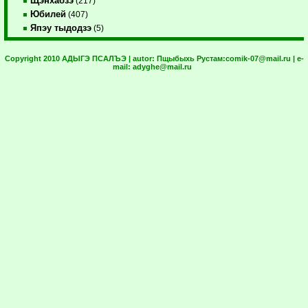
Щэнхабзэ
(217)
Юбилей
(407)
Япэу тыдодзэ
(5)
Copyright 2010 АДЫГЭ ПСАЛЪЭ | autor:
Пщыбыхь Рустам:
comik-07@mail.ru
| e-
mail:
adyghe@mail.ru