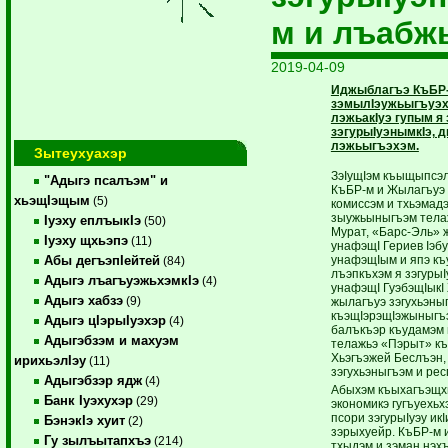
м и лъабж
2019-04-09
Иджыблагъэ КъБР-
зэмылIэужьыгъуэх
лэжьакIуэ гупым я
зэгурыIуэнымкIэ, д
лэжьыгъэхэм.
Зытеухуахэр
ЗэIущIэм къыщыпсэл
"Адыгэ псалъэм" и
КъБР-м и Жылагъуэ 
хьэщIэщым
(5)
комиссэм и тхьэмад
зыужьыныгъэм тела
Iуэху еплъыкIэ
(50)
Мурат, «Барс-Эль» 
Iуэху щхьэпэ
(11)
унафэщI Гериев Iэб
унафэщIым и япэ 
Абы дегъэпIейтей
(84)
лъэпкъхэм я зэгуры
Адыгэ лъагъуэжьхэмкIэ
(4)
унафэщI ГуэбэщIыкI
Адыгэ хабзэ
(9)
жылагъуэ зэгухьэны
къэщIэрэщIэжыныгъэ
Адыгэ цIэрыIуэхэр
(4)
балъкъэр къудамэм 
Адыгэбзэм и махуэм
телажьэ «Пэрыт» къ
Хьэгъэжей Беслъэн,
ирихьэлIэу
(11)
зэгухьэныгъэм и ре
Адыгэбзэр ядж
(4)
Абыхэм къыхагъэщхь
Банк Iуэхухэр
(29)
экономикэ гугъуехь
псори зэгурыIуэу ик
БэнэкIэ хуит
(2)
зэрыхуейр. КъБР-м и
Гу зылъытапхъэ
(214)
тхыдэм и зэман нэхъ