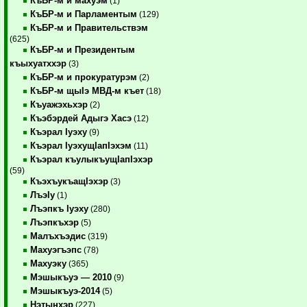
КъБР-м и махуэм
(1)
КъБР-м и Парламентым
(129)
КъБР-м и Правительствэм
(625)
КъБР-м и Президентым
къыхуатххэр
(3)
КъБР-м и прокуратурэм
(2)
КъБР-м щыIэ МВД-м къет
(18)
Къуажэхьхэр
(2)
Къэбэрдей Адыгэ Хасэ
(12)
Къэрал Iуэху
(9)
Къэрал IуэхущIапIэхэм
(11)
Къэрал къулыкъущIапIэхэр
(59)
КъэхъукъащIэхэр
(3)
ЛъэIу
(1)
Лъэпкъ Iуэху
(280)
Лъэпкъхэр
(5)
Малъхъэдис
(319)
Махуэгъэпс
(78)
Махуэку
(365)
Мэшыкъуэ — 2010
(9)
Мэшыкъуэ-2014
(5)
Нэтынхэр
(227)