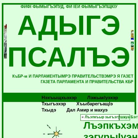
ФИФI ФЫМЫГЪЭПУД, ФИ IЕЙ ФЫМЫГЪЭПЩКIУ
АДЫГЭ
ПСАЛЪЭ
КъБР-м И ПАРЛАМЕНТЫМРЭ ПРАВИТЕЛЬСТВЭМРЭ Я ГАЗЕТ
ГАЗЕТА ПАРЛАМЕНТА И ПРАВИТЕЛЬСТВА КБР
Нэхъыщхьэхэр
Лэжьакlуэхэр
Тхыгъэхэр
Хъыбарегъащlэ
Тхыдэ
Дал Амир и махуэ
«
Лъэпкъыр зыгъэгушхуа Бэг
Лъэпкъхэм
зэгурыIуэ