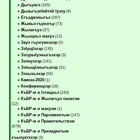
Дыгъуасэ
(165)
ДызыгъэпIейтей Iуэху
(6)
Егъэджэныгъэ
(297)
Жыжьэ-гъунэгъу
(73)
Жылагъуэ
(37)
Жьыщхьэ махуэ
(13)
Зауэ гъуэгуанэхэр
(2)
ЗэIущIэхэр
(135)
ЗэгурыIуэныгъэхэр
(3)
Зэпеуэхэр
(141)
ЗэпыщIэныгъэхэр
(31)
Зэхыхьэхэр
(59)
Кавказ-2020
(1)
Конференцхэр
(16)
КъБР-м и Iэтащхьэ
(243)
КъБР-м и Жылагъуэ палатэм
(12)
КъБР-м и махуэм
(1)
КъБР-м и Парламентым
(147)
КъБР-м и Правительствэм
(679)
КъБР-м и Президентым
къыхуатххэр
(3)