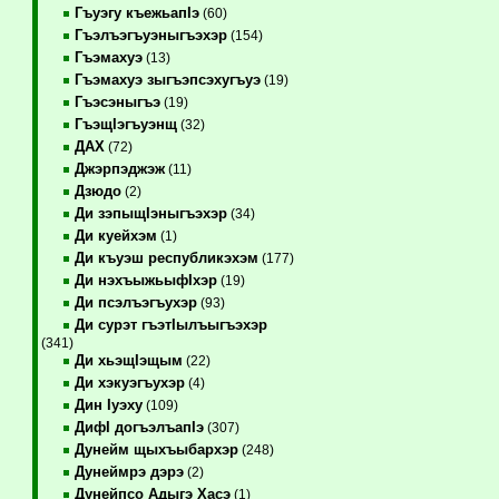
Гъуэгу къежьапIэ
(60)
Гъэлъэгъуэныгъэхэр
(154)
Гъэмахуэ
(13)
Гъэмахуэ зыгъэпсэхугъуэ
(19)
Гъэсэныгъэ
(19)
ГъэщIэгъуэнщ
(32)
ДАХ
(72)
Джэрпэджэж
(11)
Дзюдо
(2)
Ди зэпыщIэныгъэхэр
(34)
Ди куейхэм
(1)
Ди къуэш республикэхэм
(177)
Ди нэхъыжьыфIхэр
(19)
Ди псэлъэгъухэр
(93)
Ди сурэт гъэтIылъыгъэхэр
(341)
Ди хьэщIэщым
(22)
Ди хэкуэгъухэр
(4)
Дин Iуэху
(109)
ДифI догъэлъапIэ
(307)
Дунейм щыхъыбархэр
(248)
Дунеймрэ дэрэ
(2)
Дунейпсо Адыгэ Хасэ
(1)