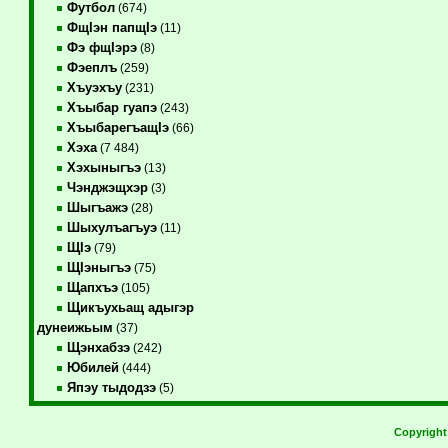
Футбол
(674)
ФщIэн папщIэ
(11)
Фэ фщIэрэ
(8)
Фэеплъ
(259)
Хъуэхъу
(231)
Хъыбар гуапэ
(243)
ХъыбарегъащIэ
(66)
Хэха
(7 484)
Хэхыныгъэ
(13)
Чэнджэщхэр
(3)
Шыгъажэ
(28)
Шыхулъагъуэ
(11)
ЩIэ
(79)
ЩIэныгъэ
(75)
Щапхъэ
(105)
Щикъухьащ адыгэр
дунеижьым
(37)
Щэнхабзэ
(242)
Юбилей
(444)
Япэу тыдодзэ
(5)
Copyrigh