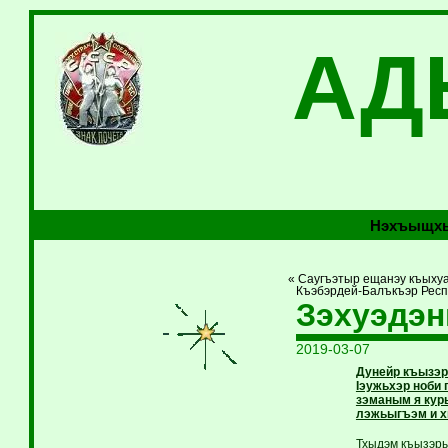
АД
Нэхъыщхь
« Саугъэтыр ещанэу къыху
Къэбэрдей-Балъкъэр Респуб
Зэхуэдэ
2019-03-07
Дунейр къызэр
Iэужьхэр ноби
зэманым я кур
лэжьыгъэм и х
Тхыдэм къызэры