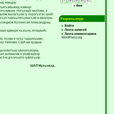
27
28
29
30
31
тыр ямыдэу.
« Фев
у къигъэкIыжащ нэмыцэ
ягъэувыну. НэгъуэщIу жыпIэмэ, а
ыIэм жылагъуэм гу лърагъэтэн хуейт.
гъуэ зэакъылэгъуныгъэм и махуэущ.
Узэрихьэнур
мылэнджэж Коллонтай Александрэщ
Войти
Лента записей
зауи иджыри къэсыху, япэщIыкIэ
Лента комментариев
WordPress.org
э, псоми я гугъу тщIынкъыми,
ху. Уеблэмэ, США-ми куэдым
 щызыIыгъыр цIыхухъухэрщ.
эрал зыбжанэм я унафэщIхэр
 8-м дгъэлъапIэ гуфIэгъуэр
ШАЛ Мухьэмэд.