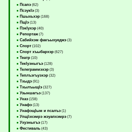
Псапэ
(62)
ПсэукIэ
(3)
Пшыхьхэр
(168)
ПщIэ
(13)
ПэкIухэр
(40)
Репортаж
(7)
Сабийхэм факъыхуеджэ
(3)
Спорт
(102)
Спорт хъыбархэр
(627)
Театр
(10)
ТекIуэныгъэ
(128)
Телеграммэхэр
(3)
Теплъэгъуэхэр
(32)
Тхыдэ
(91)
ТхылъыщIэ
(327)
Узыншагъэ
(137)
Указ
(158)
Унафэ
(13)
УнафэщIым и псалъэ
(1)
УпщIэхэмрэ жэуапхэмрэ
(7)
Ухуэныгъэ
(17)
Фестиваль
(43)