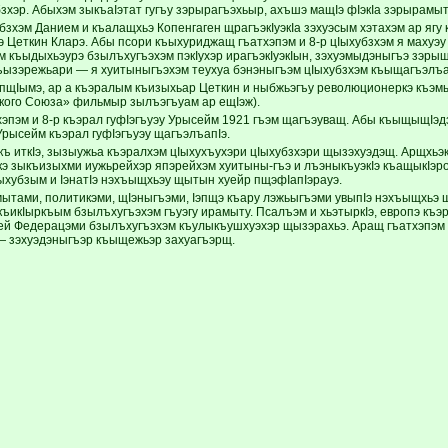
бзхэр. Абыхэм зыкъаIэтат гугъу зэрырагъэхьыр, ахъшэ мащIэ фIэкIа зэрырамы
убзхэм Данием и къалащхьэ Копенгаген щрагъэкIуэкIа зэхуэсым хэтахэм ар яг
 Цеткин Кларэ. Абы псори къыхуриджащ гъатхэпэм и 8-р цIыхубзхэм я махуэу 
м къыдыхьэурэ бзылъхугъэхэм пэкIухэр ирагъэкIуэкIын, зэхуэмыдэныгъэ зэрыщ
ъызэрежьари — я хуитыныгъэхэм теухуа бэнэныгъэм цIыхубзхэм къыщагъэлъа
 пщIымэ, ар а къэралым къизыхьар Цеткин и ныбжьэгъу революционеркэ къэ
кого Союза» фильмыр зылъэгъуам ар ещIэж).
хэпэм и 8-р къэрал гуфIэгъуэу Урысейм 1921 гъэм щагъэуващ. Абы къыщыщIэд
рысейм къэрал гуфIэгъуэу щагъэлъапIэ.
ъ иткIэ, зызыужьа къэралхэм цIыхухъухэри цIыхубзхэри щызэхуэдэщ. АрщхьэкI
кэ зыкъизыхми иужьрейхэр япэрейхэм хуитыны-гъэ и лъэныкъуэкIэ къащыкIэро
хубзым и IэнатIэ нэхъыщхьэу щытын хуейр пщэфIапIэрауэ.
ытами, политикэми, щIэныгъэми, Iэпщэ къару лэжьыгъэми увыпIэ нэхъыщхьэ
 къикIыркъым бзылъхугъэхэм гъуэгу ирамыту. Псалъэм и хьэтыркIэ, европэ къ
ей Федерацэми бзылъхугъэхэм къулыкъушхуэхэр щызэрахьэ. Аращ гъатхэпэм и
 зэхуэдэныгъэр къыщежьэр захуагъэрщ.