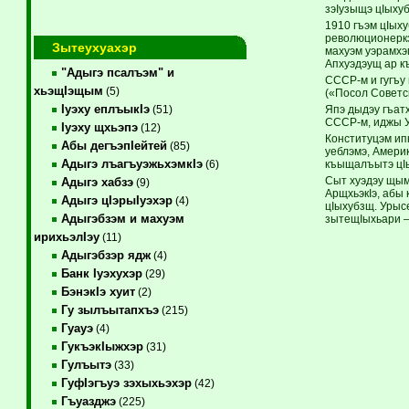
зэIузыщэ цIыху
1910 гъэм цIых
революционеркэ
Зытеухуахэр
махуэм уэрамхэ
Апхуэдэущ ар к
"Адыгэ псалъэм" и
СССР-м и гугъу
хьэщIэщым
(5)
(«Посол Советс
Iуэху еплъыкIэ
Япэ дыдэу гъат
(51)
СССР-м, иджы У
Iуэху щхьэпэ
(12)
Конституцэм ипк
Абы дегъэпIейтей
(85)
уеблэмэ, Амери
Адыгэ лъагъуэжьхэмкIэ
къыщалъытэ цIы
(6)
Сыт хуэдэу щым
Адыгэ хабзэ
(9)
АрщхьэкIэ, абы
Адыгэ цIэрыIуэхэр
(4)
цIыхубзщ. Урыс
Адыгэбзэм и махуэм
зытещIыхьари —
ирихьэлIэу
(11)
Адыгэбзэр ядж
(4)
Банк Iуэхухэр
(29)
БэнэкIэ хуит
(2)
Гу зылъытапхъэ
(215)
Гуауэ
(4)
ГукъэкIыжхэр
(31)
Гулъытэ
(33)
ГуфIэгъуэ зэхыхьэхэр
(42)
Гъуазджэ
(225)