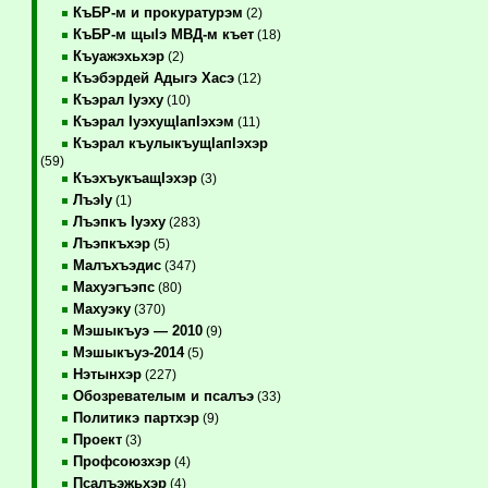
КъБР-м и прокуратурэм
(2)
КъБР-м щыIэ МВД-м къет
(18)
Къуажэхьхэр
(2)
Къэбэрдей Адыгэ Хасэ
(12)
Къэрал Iуэху
(10)
Къэрал IуэхущIапIэхэм
(11)
Къэрал къулыкъущIапIэхэр
(59)
КъэхъукъащIэхэр
(3)
ЛъэIу
(1)
Лъэпкъ Iуэху
(283)
Лъэпкъхэр
(5)
Малъхъэдис
(347)
Махуэгъэпс
(80)
Махуэку
(370)
Мэшыкъуэ — 2010
(9)
Мэшыкъуэ-2014
(5)
Нэтынхэр
(227)
Обозревателым и псалъэ
(33)
Политикэ партхэр
(9)
Проект
(3)
Профсоюзхэр
(4)
Псалъэжьхэр
(4)