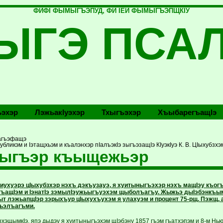
ФИФI ФЫМЫГЪЭПУД, ФИ IЕЙ ФЫМЫГЪЭПЩКIУ
ЫГЭ ПСА
эхэр
Лэжьакlуэхэр
Тхыгъэхэр
Хъыбарегъащlэ
агъэфащэ
ликэм и Iэтащхьэм и къалэнхэр пIалъэкIэ зыгъэзащIэ КIуэкIуэ К. В. ЦIыхубзхэ
ныгъэр къыщежьэр
иухуэрэ цIыхубзхэр нэхъ дэкъузауэ, я хуитыныгъэхэр нэхъ мащIэу къог
 гъащIэм и IэнатIэ зэмылIэужьыгъуэхэм щыболъагъу. Жыжьэ дыIэбэнкъы
ыт лэжьапщIэр зэрыхъур цIыхухъухэм я улахуэм и процент 75-рщ. Пэжщ,
ьэлъагъми.
хэщымкIэ, япэ дыдэу я хуитыныгъэхэм щIэбэну 1857 гъэм гъатхэпэм и 8-м Нь