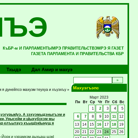
ЛЪЭ
КъБР-м И ПАРЛАМЕНТЫМРЭ ПРАВИТЕЛЬСТВЭМРЭ Я ГАЗЕТ
ГАЗЕТА ПАРЛАМЕНТА И ПРАВИТЕЛЬСТВА КБР
Тхыдэ
Дал Амир и махуэ
Махуэгъэпс
м я дунейпсо махуэм теухуа и хъуэхъу »
Март 2023
Пн
Вт
Ср
Чт
Пт
Сб
Вс
1
2
3
4
5
ъуэгурыкIуэ. А зэхуэмыдэныгъэм и
6
7
8
9
10
11
12
ми, Урысейм и цIыхубзхэм мы
 ар елъытауэ къыщIэкIынущ я
13
14
15
16
17
18
19
20
21
22
23
24
25
26
ю-Йорк и уэрамхэм дыхьащ щэкI