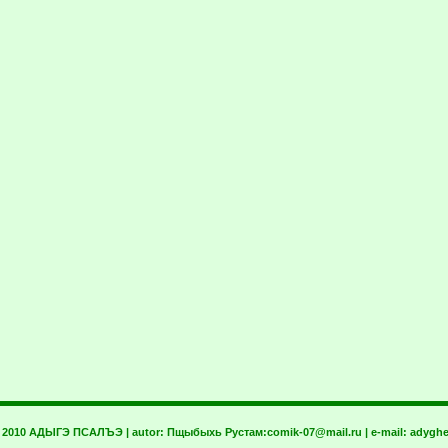
t 2010 АДЫГЭ ПСАЛЪЭ | autor:
Пщыбыхь Рустам:
comik-07@mail.ru
| e-mail:
adyghe