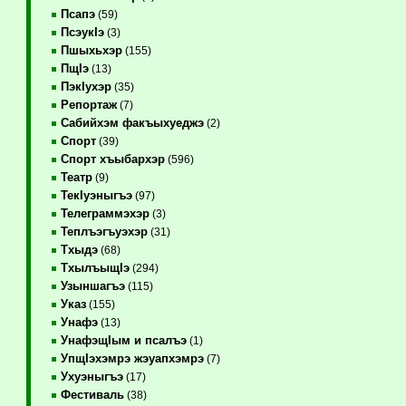
Псапэ
(59)
ПсэукIэ
(3)
Пшыхьхэр
(155)
ПщIэ
(13)
ПэкIухэр
(35)
Репортаж
(7)
Сабийхэм факъыхуеджэ
(2)
Спорт
(39)
Спорт хъыбархэр
(596)
Театр
(9)
ТекIуэныгъэ
(97)
Телеграммэхэр
(3)
Теплъэгъуэхэр
(31)
Тхыдэ
(68)
ТхылъыщIэ
(294)
Узыншагъэ
(115)
Указ
(155)
Унафэ
(13)
УнафэщIым и псалъэ
(1)
УпщIэхэмрэ жэуапхэмрэ
(7)
Ухуэныгъэ
(17)
Фестиваль
(38)