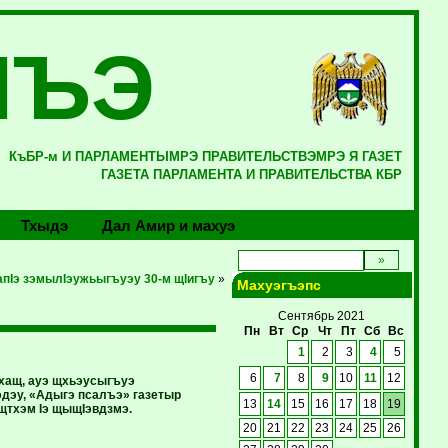
ЛЪЭ
КъБР-м И ПАРЛАМЕНТЫМРЭ ПРАВИТЕЛЬСТВЭМРЭ Я ГАЗЕТ
ГАЗЕТА ПАРЛАМЕНТА И ПРАВИТЕЛЬСТВА КБР
Тхыдэ
Дал Амир и махуэ
пIэ зэмылIэужьыгъуэу 30-м щIигъу
»
Махуэгъэпс
Сентябрь 2021
Пн
Вт
Ср
Чт
Пт
Сб
Вс
1
2
3
4
5
6
7
8
9
10
11
12
ухащ, ауэ щхьэусыгъуэ
дэу, «Адыгэ псалъэ» газетыр
13
14
15
16
17
18
19
щтхэм Iэ щыщIэвдзмэ.
20
21
22
23
24
25
26