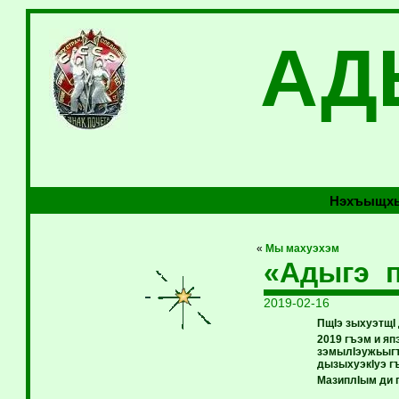
АД
Нэхъыщхь
«
Мы махуэхэм
«Адыгэ п
2019-02-16
ПщIэ зыхуэтщI 
2019 гъэм и я
зэмылIэужьыгъ
дызыхуэкIуэ г
Мазипл
I
ым ди 