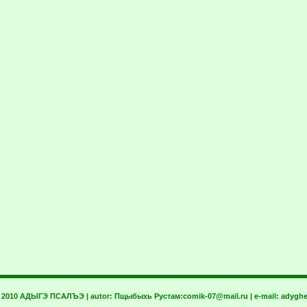
t 2010 АДЫГЭ ПСАЛЪЭ | autor:
Пщыбыхь Рустам:
comik-07@mail.ru
| e-mail:
adyghe