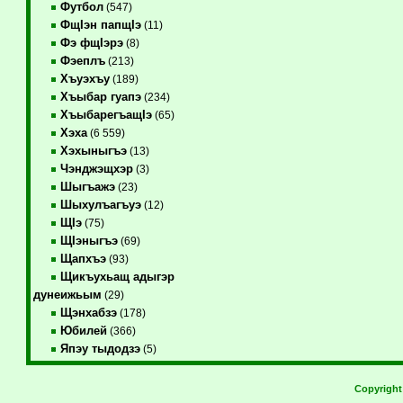
Футбол
(547)
ФщIэн папщIэ
(11)
Фэ фщIэрэ
(8)
Фэеплъ
(213)
Хъуэхъу
(189)
Хъыбар гуапэ
(234)
ХъыбарегъащIэ
(65)
Хэха
(6 559)
Хэхыныгъэ
(13)
Чэнджэщхэр
(3)
Шыгъажэ
(23)
Шыхулъагъуэ
(12)
ЩIэ
(75)
ЩIэныгъэ
(69)
Щапхъэ
(93)
Щикъухьащ адыгэр
дунеижьым
(29)
Щэнхабзэ
(178)
Юбилей
(366)
Япэу тыдодзэ
(5)
Copyrigh