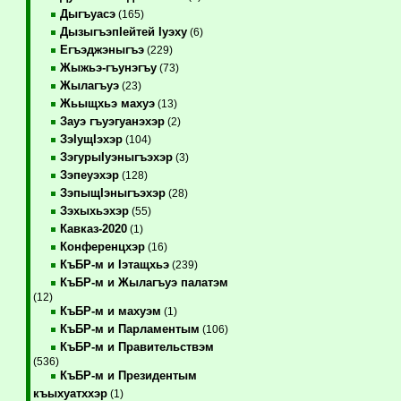
Дыгъуасэ
(165)
ДызыгъэпIейтей Iуэху
(6)
Егъэджэныгъэ
(229)
Жыжьэ-гъунэгъу
(73)
Жылагъуэ
(23)
Жьыщхьэ махуэ
(13)
Зауэ гъуэгуанэхэр
(2)
ЗэIущIэхэр
(104)
ЗэгурыIуэныгъэхэр
(3)
Зэпеуэхэр
(128)
ЗэпыщIэныгъэхэр
(28)
Зэхыхьэхэр
(55)
Кавказ-2020
(1)
Конференцхэр
(16)
КъБР-м и Iэтащхьэ
(239)
КъБР-м и Жылагъуэ палатэм
(12)
КъБР-м и махуэм
(1)
КъБР-м и Парламентым
(106)
КъБР-м и Правительствэм
(536)
КъБР-м и Президентым
къыхуатххэр
(1)