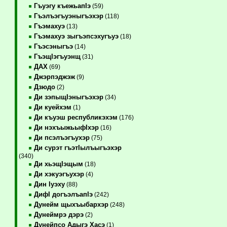
Гъуэгу къежьапIэ
(59)
Гъэлъэгъуэныгъэхэр
(118)
Гъэмахуэ
(13)
Гъэмахуэ зыгъэпсэхугъуэ
(18)
Гъэсэныгъэ
(14)
ГъэщIэгъуэнщ
(31)
ДАХ
(69)
Джэрпэджэж
(9)
Дзюдо
(2)
Ди зэпыщIэныгъэхэр
(34)
Ди куейхэм
(1)
Ди къуэш республикэхэм
(176)
Ди нэхъыжьыфIхэр
(16)
Ди псэлъэгъухэр
(75)
Ди сурэт гъэтIылъыгъэхэр
(340)
Ди хьэщIэщым
(18)
Ди хэкуэгъухэр
(4)
Дин Iуэху
(88)
ДифI догъэлъапIэ
(242)
Дунейм щыхъыбархэр
(248)
Дунеймрэ дэрэ
(2)
Дунейпсо Адыгэ Хасэ
(1)