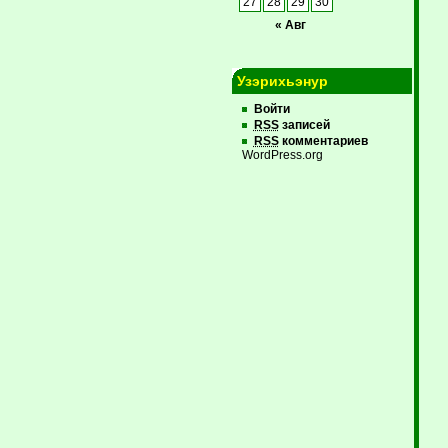
27
28
29
30
« Авг
Узэрихьэнур
Войти
RSS
записей
RSS
комментариев
WordPress.org