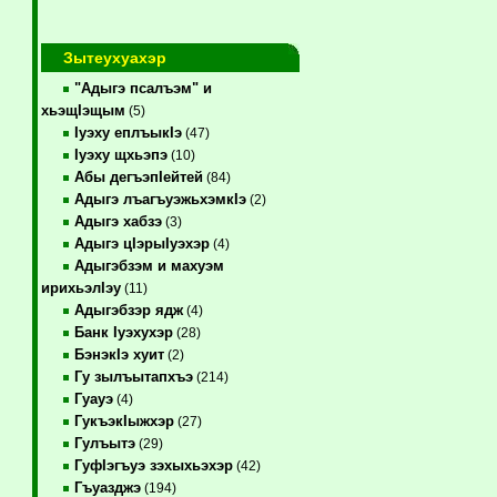
Зытеухуахэр
"Адыгэ псалъэм" и
хьэщIэщым
(5)
Iуэху еплъыкIэ
(47)
Iуэху щхьэпэ
(10)
Абы дегъэпIейтей
(84)
Адыгэ лъагъуэжьхэмкIэ
(2)
Адыгэ хабзэ
(3)
Адыгэ цIэрыIуэхэр
(4)
Адыгэбзэм и махуэм
ирихьэлIэу
(11)
Адыгэбзэр ядж
(4)
Банк Iуэхухэр
(28)
БэнэкIэ хуит
(2)
Гу зылъытапхъэ
(214)
Гуауэ
(4)
ГукъэкIыжхэр
(27)
Гулъытэ
(29)
ГуфIэгъуэ зэхыхьэхэр
(42)
Гъуазджэ
(194)