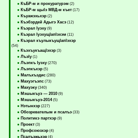
КъБР-м и прокуратурэм
(2)
КъБР-м щыIэ МВД-м къет
(17)
Къуажэхьхэр
(2)
Къэбэрдей Адыгэ Хасэ
(12)
Къэрал Iуэху
(9)
Къэрал IуэхущIапIэхэм
(11)
Къэрал къулыкъущIапIэхэр
(54)
КъэхъукъащIэхэр
(3)
ЛъэIу
(1)
Лъэпкъ Iуэху
(270)
Лъэпкъхэр
(5)
Малъхъэдис
(280)
Махуэгъэпс
(73)
Махуэку
(340)
Мэшыкъуэ — 2010
(9)
Мэшыкъуэ-2014
(5)
Нэтынхэр
(227)
Обозревателым и псалъэ
(33)
Политикэ партхэр
(9)
Проект
(3)
Профсоюзхэр
(4)
Псалъэжьхэр
(4)