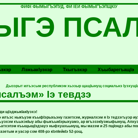
ФИФI ФЫМЫГЪЭПУД, ФИ IЕЙ ФЫМЫГЪЭПЩКIУ
ЫГЭ ПСА
эхэр
Лэжьакlуэхэр
Тхыгъэхэр
Хъыбарегъащlэ
Дызэрыт илъэсым республикэм хьэзыр щащIынущ социальнэ IуэхущIа
салъэм» Iэ тевдзэ
ди щIэджыкIакIуэхэ!
пэ илъэс ныкъуэм къыфIэрыхьэну газетхэм, журналхэм я Iэ тедзэгъуэр и
уэхэм къыхэкIыу абы фыкъыкIэрыхуамэ, ар вгъэзэкIуэжыфынущ. Апхуэ
ъатхэпэм къыщыщIэдзауэ ныфхуахьынущ, мы мазэм и 25 пщIондэ абы по
газетым и уасэр сом 408-рэ к
I
эп
I
ейк
I
э 52-рэщ.