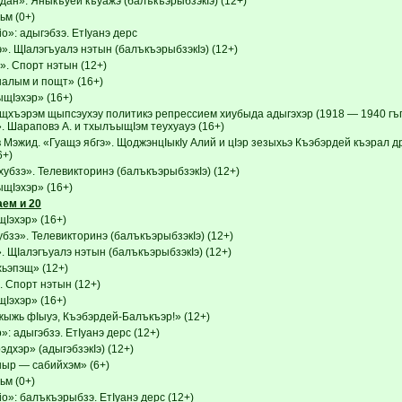
ан». Яныкъуей къуажэ (балъкъэрыбзэкIэ) (12+)
м (0+)
o»: адыгэбзэ. ЕтIуанэ дерс
». ЩIалэгъуалэ нэтын (балъкъэрыбзэкIэ) (12+)
». Спорт нэтын (12+)
налым и пощт» (16+)
Iэхэр» (16+)
щхъэрэм щыпсэухэу политикэ репрессием хиубыда адыгэхэр (1918 — 1940 гъг
. Шараповэ А. и тхылъыщIэм теухуауэ (16+)
Мэжид. «Гуащэ ябгэ». ЩоджэнцIыкIу Алий и цIэр зезыхьэ Къэбэрдей къэрал д
6+)
убзэ». Телевикторинэ (балъкъэрыбзэкIэ) (12+)
Iэхэр» (16+)
ем и 20
эхэр» (16+)
зэ». Телевикторинэ (балъкъэрыбзэкIэ) (12+)
 ЩIалэгъуалэ нэтын (балъкъэрыбзэкIэ) (12+)
ьэпэщ» (12+)
. Спорт нэтын (12+)
эхэр» (16+)
ыжь фIыуэ, Къэбэрдей-Балъкъэр!» (12+)
»: адыгэбзэ. ЕтIуанэ дерс (12+)
эдхэр» (адыгэбзэкIэ) (12+)
р — сабийхэм» (6+)
м (0+)
o»: балъкъэрыбзэ. ЕтIуанэ дерс (12+)