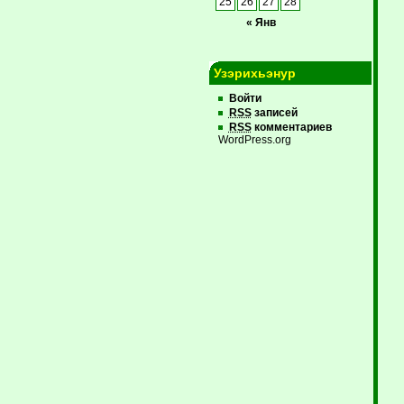
25
26
27
28
« Янв
Узэрихьэнур
Войти
RSS
записей
RSS
комментариев
WordPress.org