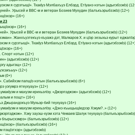
эхэм я сурэтыщI». ТхакIуэ Мэлбахъуэ Елбэрд. ЕтIуанэ нэтын (адыгэбзэкIэ) (12
уней». Урысей и ВВС-м и ветеран Бозиев Мухудин (балъкъэрыбзэкIэ) (12+)
Iэхэр» (16+)
и 23
Iэхэр» (16+)
ней». Урысей и ВВС-м и ветеран Бозиев Мухудин (балъкъэрыбзэкIэ) (12+)
эман». Жанхъуэтекъуэ къуажэ дэт, Малкаров Х. и цIэр зезыхьэ курыт еджапIэ
хэм я сурэтыщI». ТхакIуэ Мэлбахъуэ Елбэрд. ЕтIуанэ нэтын (адыгэбзэкIэ) (12+
эхэр» (16+)
. Спорт нэтын (12+)
н» (адыгэбзэкIэ) (12+)
эгу адыгэщ» (12+)
уэсакъыу» (12+)
м (0+)
. Сабийхэм папщIэ нэтын (балъкъэрыбзэкIэ) (6+)
э уэгумрэ ятеухуауэ» (12+)
умакIуэм и махуэм ирихьэлIэу. «Джэрпэджэж» (адыгэбзэкIэ) (12+)
налым и пощт» (16+)
э Джырандокъуэ Мухьэр-бий теухуауэ (16+)
умакIуэм и махуэм ирихьэлIэу. «Дэнэ къыщыщIидзэр Хэкум?..» (12+)
жэрпэджэж». Хэку зауэш-хуэм хэта Чеккаев Шалук теухуауэ (балъкъэрыбзэкIэ)
 бгырысхэмрэ» (балъкъэрыбзэкIэ) (12+)
Iэхэр» (балъкъэрыбзэкIэ) (16+)
 пэщIэтхэр» (адыгэбзэкIэ)