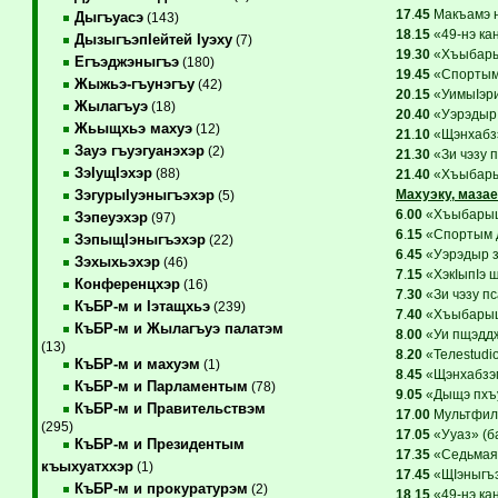
17
.
45
Макъамэ н
Дыгъуасэ
(143)
18
.
15
«49-нэ ка
ДызыгъэпIейтей Iуэху
(7)
19
.
30
«Хъыбарыщ
Егъэджэныгъэ
(180)
19
.
45
«Спортым 
Жыжьэ-гъунэгъу
(42)
20
.
15
«УимыIэри
Жылагъуэ
(18)
20
.
40
«Уэрэдыр з
Жьыщхьэ махуэ
(12)
21
.
10
«Щэнхабзэ
Зауэ гъуэгуанэхэр
(2)
21
.
30
«Зи чэзу 
ЗэIущIэхэр
(88)
21
.
40
«Хъыбарыщ
Махуэку, мазае
ЗэгурыIуэныгъэхэр
(5)
6
.
00
«ХъыбарыщI
Зэпеуэхэр
(97)
6
.
15
«Спортым д
ЗэпыщIэныгъэхэр
(22)
6
.
45
«Уэрэдыр зи
Зэхыхьэхэр
(46)
7
.
15
«ХэкIыпIэ щ
Конференцхэр
(16)
7
.
30
«Зи чэзу п
КъБР-м и Iэтащхьэ
(239)
7
.
40
«ХъыбарыщI
КъБР-м и Жылагъуэ палатэм
8
.
00
«Уи пщэддж
(13)
8
.
20
«Teлеstudio
КъБР-м и махуэм
(1)
8
.
45
«Щэнхабзэм
КъБР-м и Парламентым
(78)
9
.
05
«Дыщэ пхъуа
КъБР-м и Правительствэм
17
.
00
Мультфиль
(295)
17
.
05
«Ууаз» (б
КъБР-м и Президентым
17
.
35
«Седьмая 
къыхуатххэр
(1)
17
.
45
«ЩIэныгъэ
КъБР-м и прокуратурэм
(2)
18
.
15
«49-нэ ка