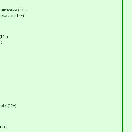
 интервью (12+)
эхьэ-зыр (12+)
(12+)
+)
кIэ) (12+)
12+)