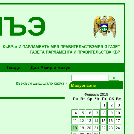
ЛЪЭ
КъБР-м И ПАРЛАМЕНТЫМРЭ ПРАВИТЕЛЬСТВЭМРЭ Я ГАЗЕТ
ГАЗЕТА ПАРЛАМЕНТА И ПРАВИТЕЛЬСТВА КБР
Тхыдэ
Дал Амир и махуэ
Къэхъун щыщ щIалэ хахуэ
»
Махуэгъэпс
Февраль 2019
Пн
Вт
Ср
Чт
Пт
Сб
Вс
1
2
3
4
5
6
7
8
9
10
11
12
13
14
15
16
17
18
19
20
21
22
23
24