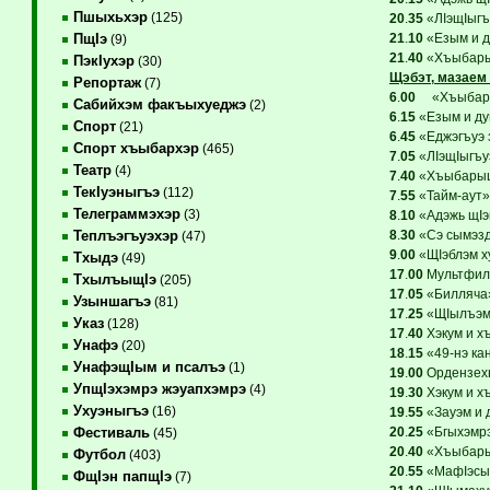
Пшыхьхэр
(125)
20
.
35
«ЛIэщIыгъу
21
.
10
«Езым и д
ПщIэ
(9)
21
.
40
«Хъыбарыщ
ПэкIухэр
(30)
Щэбэт, мазаем 
Репортаж
(7)
6
.
00
«Хъыбарыщ
Сабийхэм факъыхуеджэ
(2)
6
.
15
«Езым и ду
Спорт
(21)
6
.
45
«Еджэгъуэ з
Спорт хъыбархэр
(465)
7
.
05
«ЛIэщIыгъуэ
Театр
(4)
7
.
40
«ХъыбарыщI
ТекIуэныгъэ
(112)
7
.
55
«Тайм-аут»
Телеграммэхэр
(3)
8
.
10
«Адэжь щIэи
8
.
30
«Сэ сымэзд
Теплъэгъуэхэр
(47)
9
.
00
«ЩIэблэм х
Тхыдэ
(49)
17
.
00
Мультфиль
ТхылъыщIэ
(205)
17
.
05
«Билляча»
Узыншагъэ
(81)
17
.
25
«ЩIылъэмр
Указ
(128)
17
.
40
Хэкум и хъ
Унафэ
(20)
18
.
15
«49-нэ ка
УнафэщIым и псалъэ
(1)
19
.
00
Ордензехь
УпщIэхэмрэ жэуапхэмрэ
(4)
19
.
30
Хэкум и хъ
Ухуэныгъэ
(16)
19
.
55
«Зауэм и д
20
.
25
«Бгыхэмрэ
Фестиваль
(45)
20
.
40
«Хъыбарыщ
Футбол
(403)
20
.
55
«МафIэсым
ФщIэн папщIэ
(7)