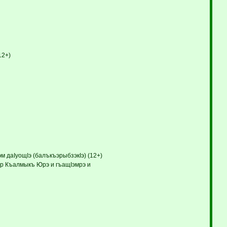
12+)
м даIуощIэ (балъкъэрыбзэкIэ) (12+)
ор Къалмыкъ Юрэ и гъащIэмрэ и