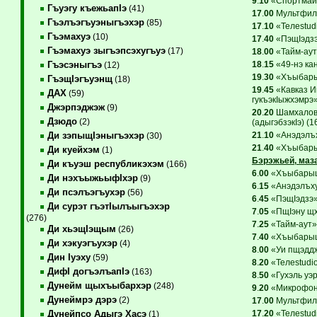
9
.
10
«Спортмайд
Гъуэгу къежьапIэ
(41)
17
.
00
Мультфиль
Гъэлъэгъуэныгъэхэр
(85)
17
.
10
«Teлеstudi
Гъэмахуэ
(10)
17
.
40
«ПэщIэдзэ
Гъэмахуэ зыгъэпсэхугъуэ
(17)
18
.
00
«Тайм-аут
18
.
15
«49-нэ ка
Гъэсэныгъэ
(12)
19
.
30
«Хъыбарыщ
ГъэщIэгъуэнщ
(18)
19
.
45
«Кавказ И
ДАХ
(59)
гукъэкIыжхэмрэ»
Джэрпэджэж
(9)
20
.
20
Шамхалов 
Дзюдо
(2)
(адыгэбзэкIэ) (1
21
.
10
«Анэдэлъх
Ди зэпыщIэныгъэхэр
(30)
21
.
40
«Хъыбарыщ
Ди куейхэм
(1)
Бэрэжьей, маза
Ди къуэш республикэхэм
(166)
6
.
00
«ХъыбарыщI
Ди нэхъыжьыфIхэр
(9)
6
.
15
«Анэдэлъхуб
Ди псэлъэгъухэр
(56)
6
.
45
«ПэщIэдзэ».
Ди сурэт гъэтIылъыгъэхэр
7
.
05
«ПщIэну щх
(276)
7
.
25
«Тайм-аут»
Ди хьэщIэщым
(26)
7
.
40
«ХъыбарыщI
Ди хэкуэгъухэр
(4)
8
.
00
«Уи пщэддж
Дин Iуэху
(59)
8
.
20
«Teлеstudio
ДифI догъэлъапIэ
(163)
8
.
50
«Гухэль уэр
Дунейм щыхъыбархэр
(248)
9
.
20
«Микрофоны
Дунеймрэ дэрэ
(2)
17
.
00
Мультфиль
17
.
20
«Teлеstudi
Дунейпсо Адыгэ Хасэ
(1)