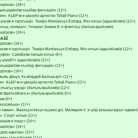
Iэхэр» (16+)
ыкъущIапIэм хъыбар фегъащIэ» (12+)
я». КъБР-м и цIыхубэ артисткэ Тубай Раисэ (12+)
эхэм я сурэтыщI». ТхакIуэ Мэлбахъуэ Елбэрд. Япэ нэтын (адыгэбзэкIэ) (12+)
илъщ, генерал». Генерал Зокаев В. и фэеплъу (балъкъэрыбзэкIэ)
Iэхэр» (16+)
и 22
эхэр» (16+)
хэм я сурэтыщI». ТхакIуэ Мэлбахъуэ Елбэрд. Япэ нэтын (адыгэбзэкIэ) (12+)
уфIэ». Сабийхэм папщIэ нэтын (6+)
 ухуей?» (адыгэбзэкIэ) (12+)
къущIапIэм хъыбар фегъащIэ» (12+)
эхэр» (16+)
ыжь фIыуэ, Къэбэрдей-Балъкъэр!» (12+)
». КъБР-м и цIыхубэ артисткэ Тубай Раисэ (12+)
лъагъу уэрэд» (балъкъэрыбзэкIэ) (12+)
 фрегъэблагъэ» (балъкъэрыбзэкIэ) (0+)
м (0+)
хуэсакъыу» (12+)
зэман». Жанхъуэтекъуэ къуажэ дэт, Малкаров Х. и цIэр зезыхьэ курыт еджапI
». Спорт нэтын (12+)
налым и пощт» (16+)
Iэхэр» (16+)
дэгу адыгэщ» (12+)
ин» (адыгэбзэкIэ) (12+)