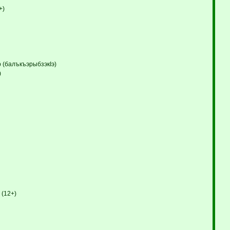
+)
р (балъкъэрыбзэкIэ)
)
 (12+)