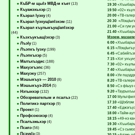
КъБР-м щыIэ МВД-м къет
(13)
19
.
30
«Хъыбарыщ
Къуажэхьхэр
(2)
19
.
50
«02» къул
20
.
00
«ТВ-галере
Къэрал Iуэху
(4)
20
.
30
«ЛIэщIыгъу
Къэрал IуэхущIапIэхэм
(11)
21
.
00
«Си гум у
Къэрал къулыкъущIапIэхэр
21
.
40
«Хъыбарыщ
(44)
Мэрем, мазаем 
КъэхъукъащIэхэр
(3)
6
.
00
«ХъыбарыщI
ЛъэIу
(1)
6
.
15
«ЛIэщIыгъуэ
Лъэпкъ Iуэху
(199)
6
.
45
«Сабийгъэг
Лъэпкъхэр
(5)
7
.
15
«Хэт ухъуну
Малъхъэдис
(188)
7
.
30
«02» къулы
Махуэгъэпс
(36)
7
.
40
«ХъыбарыщI
Махуэку
(257)
8
.
00
«Уи пщэддж
Мэшыкъуэ — 2010
(8)
8
.
20
«ТВ-галерея
Мэшыкъуэ-2014
(5)
8
.
50
«Сэ фIыуэ с
9
.
20
«Таурыхъым
Нэтынхэр
(132)
17
.
00
Мультфиль
Обозревателым и псалъэ
(22)
17
.
10
«ЩIэблэм 
Политикэ партхэр
(9)
17
.
40
«Еджэгъуэ 
Проект
(1)
18
.
00
«Тайм-аут
Профсоюзхэр
(4)
18
.
15
«49-нэ ка
Псалъэжьхэр
(4)
19
.
30
«Хъыбарыщ
Псапэ
(56)
19
.
45
«Сэ сымэз
ПсэукIэ
(3)
20
.
15
«Адэжь щIэ