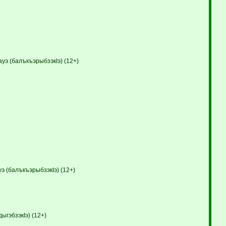
уэ (балъкъэрыбзэкIэ) (12+)
 (балъкъэрыбзэкIэ) (12+)
гэбзэкIэ) (12+)