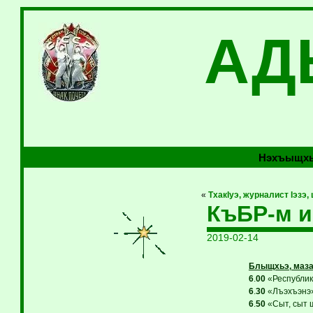
АД
Нэхъыщхь
«
ТхакIуэ, журналист Iэзэ,
КъБР-м и
2019-02-14
Блыщхьэ, маза
6
.
00
«Республикэ
6
.
30
«Лъэхъэнэ»
6
.
50
«Сыт, сыт щ