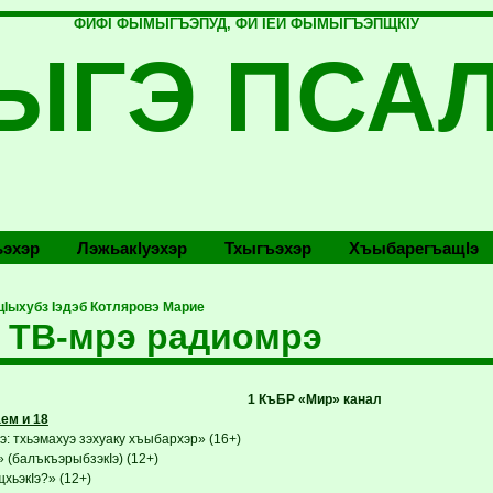
ФИФI ФЫМЫГЪЭПУД, ФИ IЕЙ ФЫМЫГЪЭПЩКIУ
ЫГЭ ПСА
эхэр
Лэжьакlуэхэр
Тхыгъэхэр
Хъыбарегъащlэ
 цIыхубз Iэдэб Котляровэ Марие
 ТВ-мрэ радиомрэ
1 КъБР «Мир» канал
ем и 18
: тхьэмахуэ зэхуаку хъыбархэр» (16+)
 (балъкъэрыбзэкIэ) (12+)
хьэкIэ?» (12+)