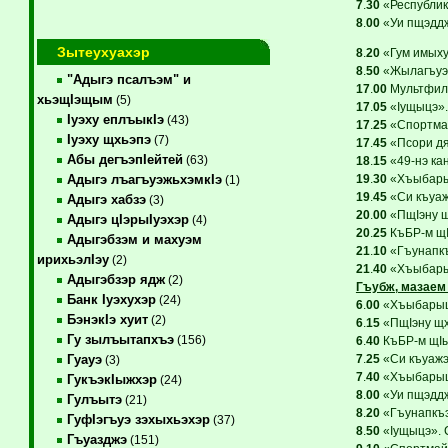
7
.
30
«Республикэ
8
.
00
«Уи пщэддж
Зытеухуахэр
8
.
20
«Гум имыхуж
8
.
50
«Жылагъуэ I
"Адыгэ псалъэм" и
17
.
00
Мультфиль
хьэщIэщым
(5)
17
.
05
«Iущыцэ».
Iуэху еплъыкIэ
(43)
17
.
25
«Спортмай
Iуэху щхьэпэ
(7)
17
.
45
«Псори дяп
Абы дегъэпIейтей
(63)
18
.
15
«49-нэ ка
19
.
30
«Хъыбарыщ
Адыгэ лъагъуэжьхэмкIэ
(1)
19
.
45
«Си къуаж
Адыгэ хабзэ
(3)
20
.
00
«ПщIэну щ
Адыгэ цIэрыIуэхэр
(4)
20
.
25
КъБР-м щIы
Адыгэбзэм и махуэм
21
.
10
«Гъунапкъ
ирихьэлIэу
(2)
21
.
40
«Хъыбарыщ
Адыгэбзэр ядж
(2)
Гъубж, мазаем 
Банк Iуэхухэр
(24)
6
.
00
«ХъыбарыщI
БэнэкIэ хуит
(2)
6
.
15
«ПщIэну щхь
Гу зылъытапхъэ
(156)
6
.
40
КъБР-м щIых
7
.
25
«Си къуажэ
Гуауэ
(3)
7
.
40
«ХъыбарыщI
ГукъэкIыжхэр
(24)
8
.
00
«Уи пщэддж
Гулъытэ
(21)
8
.
20
«Гъунапкъэ
ГуфIэгъуэ зэхыхьэхэр
(37)
8
.
50
«Iущыцэ». 
Гъуазджэ
(151)