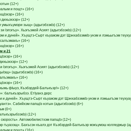
этын (12+)
налым и пощт» (16+)
Iэхэр» (16+)
дихьэххэр» (12+)
 умыхъумэри зыщ» (адыгэбзэкIэ) (12+)
и Iэпэгъу». Хьэгъэжей Асият (адыгэбзэкIэ) (12+)
м и дуней». Хъущтэ-Сырт къуажэм дэт ЩэнхабзэмкIэ унэм и лэжьыгъэм теухуа
псалъэмакъ» (16+)
Iэхэр» (16+)
м и 21
эхэр» (16+)
ихьэххэр» (12+)
 Iэпэгъу». Хьэгъэжей Асият (адыгэбзэкIэ) (12+)
ыIэщ» (адыгэбзэкIэ) (16+)
салъэмакъ» (16+)
эхэр» (16+)
ыжь фIыуэ, Къэбэрдей-Балъкъэр!» (12+)
»: балъкъэрыбзэ. ЕтIуанэ дерс
 и дуней». Хъущтэ-Сырт къуажэм дэт ЩэнхабзэмкIэ унэм и лэжьыгъэм теухуауэ
нтэ». Сабийхэм папщIэ нэтын (адыгэбзэкIэ) (6+)
м (0+)
алъкъэрыбзэкIэ) (12+)
скорость». Автомобилистхэм папщIэ (12+)
р гъуазэщ». Бахъсэн къалэ дэт Къэбэрдей-Балъкъэр мэкъумэш колледжыр (ады
налым и пощт» (16+)