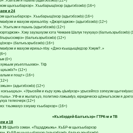
. Усыгъэм и пшыхь (адыгэбзэкIэ) (12+)
кэм щыхъыбархэр». ХъыбарыщIэхэр (адыгэбзэкIэ) (16+)
аем и 24
эм щыхъыбархэр». ХъыбарыщIэхэр (адыгэбзэкIэ) (16+)
макIуэм и махуэм ирихьэлIэу. «Джэрпэджэж» (адыгэбзэкIэ) (12+)
 Усыгъэм и пшыхь (адыгэбзэкIэ) (12+)
эрпэджэж». Хэку зауэшхуэм хэта Чеккаев Шалук теухуауэ (балъкъэрыбзэкIэ) (
бгырысхэмрэ» (балъкъэрыбзэкIэ) (12+)
эхэр» (балъкъэрыбзэкIэ) (16+)
макIуэм и махуэм ирихьэ-лIэу. «Дэнэ къыщыщIидзэр Хэкум?..»
(6+)
м (0+)
хужьым укъеплъыхмэ». Т/ф
щхьэкIэ?» (12+)
налым и пощт» (16+)
(12+)
жьэн» (адыгэбзэкIэ) (12+)
 нэхъыщхьэ». «Урысейм и къру хужь цIыкIухэр» урысейпсо зэпеуэм щытекIуахэ
тыхь». УФ-м и жылагъуэ, политикэ лэжьакIуэ, юридическэ щIэныгъэхэм я докт
ухуа телеочерк (12+)
э: тхьэмахуэ зэхуаку хъыбархэр» (16+)
«Къэбэрдей-Балъкъэр» ГТРК-м и ТВ
ем и 18
8
.
35
ЩIыпIэ зэман. «Пщэдджыжь». КъБР-м щыхъыбархэр
ман. КъБР-м щыхъыбархэр (адыгэбзэкIэ, балъкъэрыбзэкIэ)