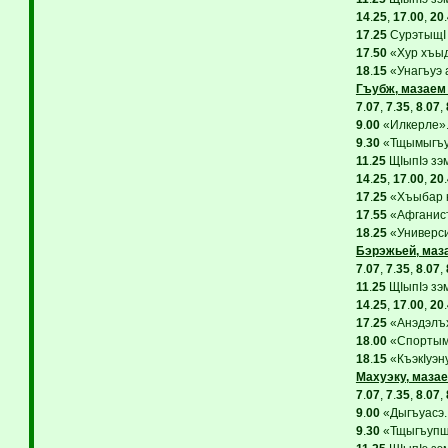
14
.
25
,
17
.
00
,
20
.
17
.
25
СурэтыщI 
17
.
50
«Хур хъыд
18
.
15
«Унагъуэ 
Гъубж, мазаем 
7
.
07
,
7
.
35
,
8
.
07
,
9
.
00
«Илкерле». 
9
.
30
«Тщымыгъупщ
11
.
25
ЩIыпIэ зэ
14
.
25
,
17
.
00
,
20
.
17
.
25
«Хъыбар к
17
.
55
«Афганист
18
.
25
«Универси
Бэрэжьей, маза
7
.
07
,
7
.
35
,
8
.
07
,
11
.
25
ЩIыпIэ зэ
14
.
25
,
17
.
00
,
20
.
17
.
25
«Анэдэлъх
18
.
00
«Спортым 
18
.
15
«КъэкIуэну
Махуэку, мазае
7
.
07
,
7
.
35
,
8
.
07
,
9
.
00
«Дыгъуасэ. 
9
.
30
«Тщыгъупщэ