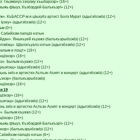
: тхьэмахуэ зэхуаку хъыбархэр» (16+)
ыжь фIыуэ, Къэбэрдей-Балъкъэр!» (12+)
». КъБАССР-м и цIыхубэ артист Болэ Мурат (адыгэбзэкIэ) (12+)
уэху» (адыгэбзэкIэ) (12+)
м (0+)
 Сабийхэм папщIэ нэтын
дан». Яныкъуей къуажэ (балъкъэрыбзэкIэ) (12+)
экIэщ». ЩIалэгъуалэ нэтын (адыгэбзэкIэ) (12+)
налым и пощт» (16+)
Iэхэр» (16+)
э». Былым къуажэ (12+)
хьэпэщ» (адыгэбзэкIэ) (12+)
хь зиIэ и артисткэ Аслъэн Асият и концерт (адыгэбзэкIэ) (12+)
эхэр» (балъкъэрыбзэкIэ)
Iэхэр» (16+)
и 19
эхэр» (16+)
эпэщ» (адыгэбзэкIэ) (12+)
ь зиIэ и артисткэ Аслъэн Асият и концерт (адыгэбзэкIэ) (12+)
». Былым къуажэ (12+)
эхэр» (16+)
ыжь фIыуэ, Къэбэрдей-Балъкъэр!» (12+)
хэр» (балъкъэрыбзэкIэ) (12+)
Сабийхэм папщIэ нэтын (6+)