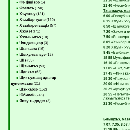
21
.
10
«ЩIымахуэ»
Фэ фщIэрэ
(5)
21
.
40
«Республи
Фэеплъ
(150)
Тхьэмахуэ, маз
Хъуэхъу
(131)
6
.
00
«Республик
Хъыбар гуапэ
(160)
6
.
15
Хэкум и хъу
ХъыбарегъащIэ
(57)
6
.
50
«ЩIымахуэ».
Хэха
(4 371)
7
.
20
«Зауэм и дж
7
.
50
«Бгыхэмрэ 
Хэхыныгъэ
(10)
8
.
05
«ХъыбарыщI
Чэнджэщхэр
(3)
8
.
20
Хэкум и хъу
Шыгъажэ
(16)
8
.
45
«Бэйбики» 
Шыхулъагъуэ
(12)
15
.
55
Мультфиль
ЩIэ
(55)
16
.
10
«Бгыщхьэ 
ЩIэныгъэ
(53)
17
.
05
«Сыт, сыт 
Щапхъэ
(62)
17
.
45
«49-нэ ка
Щикъухьащ адыгэр
19
.
30
«Ракурс» 
дунеижьым
(21)
20
.
00
«ФIым телэ
20
.
25
«Iуэхугъуэ
Щэнхабзэ
(152)
20
.
55
«Пэгъупэн
Юбилей
(246)
лэжьыгъэмрэ те
Япэу тыдодзэ
(3)
21
.
30
«Республик
Блыщхьэ, маза
7
.
07
,
7
.
35
,
8
.
07
,
11
.
25
ЩIыпIэ зэ