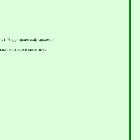
ъ.). Тхыдэ-архив дэфтэрхэмрэ
рамэ театрым и спектакль