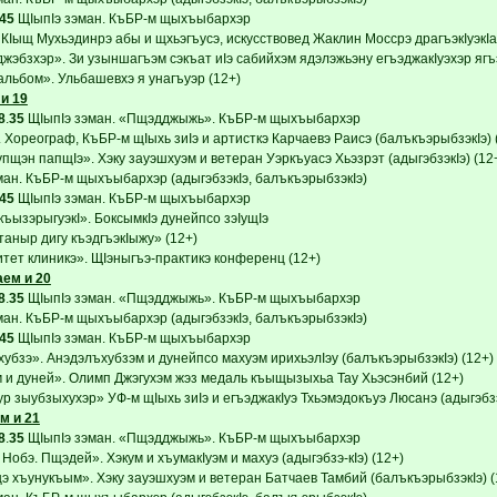
45
ЩIыпIэ зэман. КъБР-м щыхъыбархэр
КIыщ Мухьэдинрэ абы и щхьэгъусэ, искусствовед Жаклин Моссрэ драгъэкIуэкIа
жэбзхэр». Зи узыншагъэм сэкъат иIэ сабийхэм ядэлэжьэну егъэджакIуэхэр ягъ
альбом». Ульбашевхэ я унагъуэр (12+)
и 19
8
.
35
ЩIыпIэ зэман. «Пщэдджыжь». КъБР-м щыхъыбархэр
Хореограф, КъБР-м щIыхь зиIэ и артисткэ Карчаевэ Раисэ (балъкъэрыбзэкIэ) 
эн папщIэ». Хэку зауэшхуэм и ветеран Уэркъуасэ Хьэзрэт (адыгэбзэкIэ) (12
ман. КъБР-м щыхъыбархэр (адыгэбзэкIэ, балъкъэрыбзэкIэ)
45
ЩIыпIэ зэман. КъБР-м щыхъыбархэр
ъызэрыгуэкI». БоксымкIэ дунейпсо зэIущIэ
аныр дигу къэдгъэкIыжу» (12+)
тет клиникэ». ЩIэныгъэ-практикэ конференц (12+)
ем и 20
8
.
35
ЩIыпIэ зэман. «Пщэдджыжь». КъБР-м щыхъыбархэр
ман. КъБР-м щыхъыбархэр (адыгэбзэкIэ, балъкъэрыбзэкIэ)
45
ЩIыпIэ зэман. КъБР-м щыхъыбархэр
убзэ». Анэдэлъхубзэм и дунейпсо махуэм ирихьэлIэу (балъкъэрыбзэкIэ) (12+)
и дуней». Олимп Джэгухэм жэз медаль къыщызыхьа Тау Хьэсэнбий (12+)
р зыубзыхухэр» УФ-м щIыхь зиIэ и егъэджакIуэ Тхьэмэдокъуэ Люсанэ (адыгэбзэ
м и 21
8
.
35
ЩIыпIэ зэман. «Пщэдджыжь». КъБР-м щыхъыбархэр
Нобэ. Пщэдей». Хэкум и хъумакIуэм и махуэ (адыгэбзэ-кIэ) (12+)
 хъунукъым». Хэку зауэшхуэм и ветеран Батчаев Тамбий (балъкъэрыбзэкIэ) (