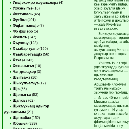
ар дохутыр IэщIагъэ
УпщIэхэмрэ жэуапхэмрэ
(4)
къызэрыхуигъэщIар.
Ухуэныгъэ
Узыр зэуэлIа цIыху
(16)
Iэпкълъэпкъым и
Фестиваль
(45)
закъуэкъым ар зэIэзэ
Футбол
(401)
атIэ псэми и дохуты
— жаIэ КIуэкIуэм
ФщIэн папщIэ
(7)
игъэхъужахэм.
Фэ фщIэрэ
(5)
— Зеикъуэ къуажэм 
Фэеплъ
(147)
сымаджэщыр терапе
хуейуэ жаIэри, сэ аб
Хъуэхъу
(128)
сыкIуэнщ, —
Хъыбар гуапэ
(160)
зыхуигъэзащ Милан
дохутыр нэхъыщхьэ
ХъыбарегъащIэ
(56)
Бырхьэмым.
Хэха
(4 343)
— Уэ нэхъ IэнатIэфI
Хэхыныгъэ
(10)
удгъэкIуэну ди гугъэ
жеIэ нэхъыщхьэм. —
Чэнджэщхэр
(3)
щылэжьэни
Шыгъажэ
(16)
къэдгъуэтынщ.
Шыхулъагъуэ
(12)
АрщхьэкIэ КIуэкIуэм
тригъэчыныхьри,
ЩIэ
(55)
зыхуейр пхигъэкIащ.
ЩIэныгъэ
(53)
…Илъэс 45-рэ ипэкIэ
Щапхъэ
(62)
Миланэ здэкIуа
сымаджэщыр щытык
Щикъухьащ адыгэр
гугъум итт. И унэр
дунеижьым
(21)
кхъахэт, пэш зыхыбл
Щэнхабзэ
хъууэ арат, ари
(152)
фIамыщIкIэ ягъэплъу
Юбилей
(239)
IэщIагъэлIкIи нэсу