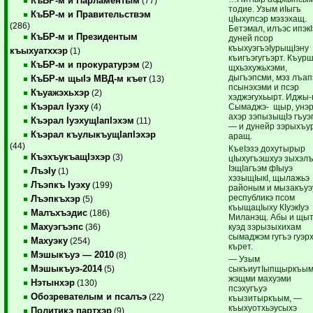
КъБР-м и Парламентым
(77)
тодие. Узым иIыгъ
КъБР-м и Правительствэм
цIыхупсэр мэзэхащ.
(286)
Бетэмал, илъэс ипэкI
КъБР-м и Президентым
дуней псор
къыхуэгъэIурыщIэну
къыхуатххэр
(1)
къигъэгугъэрт. Къур
КъБР-м и прокуратурэм
(2)
щхьэхужьхэми,
дыгъэпсми, мэз лъап
КъБР-м щыIэ МВД-м къет
(13)
псынэхэми и псэр
Къуажэхьхэр
(2)
хэджэгухьырт. Иджы
Къэрал Iуэху
Сымаджэ- щыр, унэр
(4)
ахэр зэпызыщIэ гъуэ
Къэрал IуэхущIапIэхэм
(11)
— и дунейр зэрыхъу
Къэрал къулыкъущIапIэхэр
аращ.
(44)
КъеIэзэ дохутырыр
КъэхъукъащIэхэр
(3)
цIыхугъэшхуэ зыхэлъ
IэщIагъэм фIыуэ
ЛъэIу
(1)
хэзыщIыкI, щылажьэ
Лъэпкъ Iуэху
(199)
районым и мызакъуэ
республикэ псом
Лъэпкъхэр
(5)
къыщацIыху КIуэкIуэ
Малъхъэдис
(186)
Миланэщ. Абы и щы
Махуэгъэпс
куэд зэрызыхихам
(36)
сымаджэм гугъэ гуэр
Махуэку
(254)
кърет.
Мэшыкъуэ — 2010
(8)
— Узым
Мэшыкъуэ-2014
сыкъиутIыпщыркъым
(5)
жэщми махуэми
Нэтынхэр
(130)
псэхугъуэ
Обозревателым и псалъэ
(22)
къызитыркъым, —
къыхуотхьэусыхэ
Политикэ партхэр
(9)