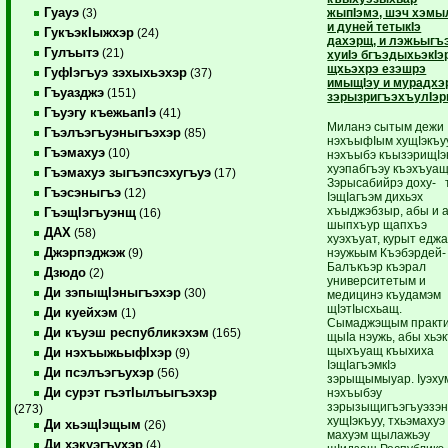
Гуауэ
жыпIэмэ, шэч хэмы
(3)
и дуней тетыкIэ
ГукъэкIыжхэр
(24)
дахэрщ, и лэжьыгъ
Гулъытэ
(21)
хуиIэ бгъэдыхьэкIэ
щхьэхрэ езэшрэ
ГуфIэгъуэ зэхыхьэхэр
(37)
имыщIэу и мурадхэ
Гъуазджэ
(151)
зэрызригъэхъулIэр
Гъуэгу къежьапIэ
(41)
Миланэ сытым дежи
Гъэлъэгъуэныгъэхэр
(85)
нэхъыфIым хущIэкъуу
Гъэмахуэ
(10)
нэхъыбэ къызэрищI
хуэпабгъэу къэхъуащ
Гъэмахуэ зыгъэпсэхугъуэ
(17)
Зэрысабийрэ доху- 
Гъэсэныгъэ
(12)
IэщIагъэм дихьэх
хъыджэбзыр, абы и 
ГъэщIэгъуэнщ
(16)
шыпхъур щапхъэ
ДАХ
(58)
хуэхъуат, курыт еджа
Джэрпэджэж
нэужьым Къэбэрдей-
(9)
Балъкъэр къэрал
Дзюдо
(2)
университетым и
Ди зэпыщIэныгъэхэр
(30)
медицинэ къудамэм
щIэтIысхьащ.
Ди куейхэм
(1)
Сымаджэщым практи
Ди къуэш республикэхэм
(165)
щыIа нэужь, абы хьэ
щыхъуащ къыхиха
Ди нэхъыжьыфIхэр
(9)
IэщIагъэмкIэ
Ди псэлъэгъухэр
(56)
зэрыщымыуар. Iуэху
Ди сурэт гъэтIылъыгъэхэр
нэхъыбэу
зэрызыщигъэгъуэзэ
(273)
хущIэкъуу, тхьэмахуэ
Ди хьэщIэщым
(26)
махуэм щылажьэу
Ди хэкуэгъухэр
(4)