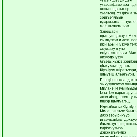
«ПсынщIэу ди деж
укъэсыфамэ арат, ди
анэм и щытыкIэр
хьэлъэщ. Уэ фIэкIа з
зригъэплъын
идэркъым», — гужье
жеIэ къэпсалъэм.
Зэрешари
щыгъупщэжауэ, Мил
сымаджэм и деж нэс
икIи абы и Iуэхур тэм
хъужыху я унэ
екIуэлIэжакъым. Мис
апхуэдэ Iуэху
бгъэдыхьэкIэ зэриIэ
цIыхухэм я дзыхь
КIуэкIуэм щIрагъэзри
фIыуэ щIалъагъури.
ГъащIэр насып дахэк
зыхуэупсахэм ящы
Миланэ. И гум къыды
IэнатIэм пэрытщ, уна
дахэ иIэщ, зыхэт гуп
пщIэр щылъагэщ.
Иджыблагъэ КIуэкIуэ
Миланэ илъэс бжыгъ
дахэ зэрырикъур
игъэлъэпIащ. Дохъу
бзылъхугъэ щыпкъэ
гуфIэгъуэмрэ
дэрэжэгъуэмрэ
щымыщIэу гъащIэ да