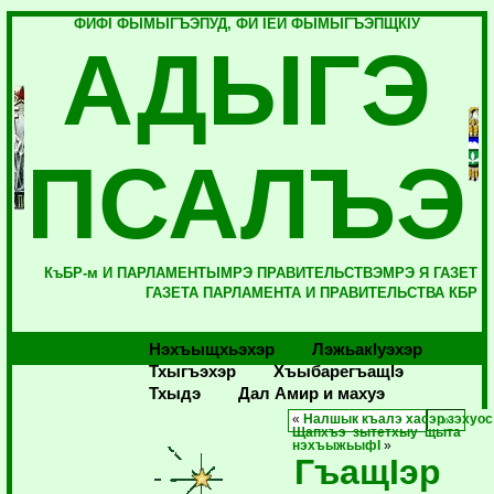
ФИФI ФЫМЫГЪЭПУД, ФИ IЕЙ ФЫМЫГЪЭПЩКIУ
АДЫГЭ
ПСАЛЪЭ
КъБР-м И ПАРЛАМЕНТЫМРЭ ПРАВИТЕЛЬСТВЭМРЭ Я ГАЗЕТ
ГАЗЕТА ПАРЛАМЕНТА И ПРАВИТЕЛЬСТВА КБР
Нэхъыщхьэхэр
Лэжьакlуэхэр
Тхыгъэхэр
Хъыбарегъащlэ
Тхыдэ
Дал Амир и махуэ
«
Налшык къалэ хасэр зэхуос
Щапхъэ зытетхыу щыта
нэхъыжьыфI
»
ГъащIэр