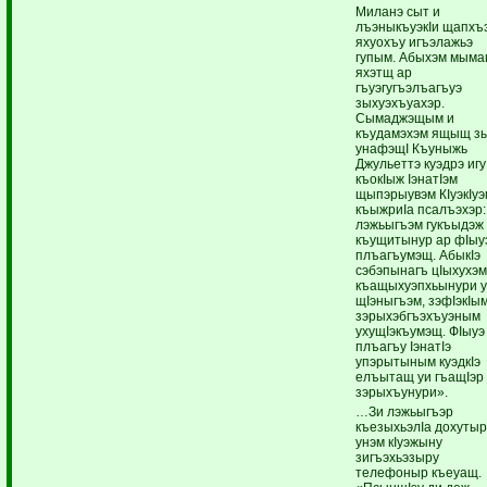
Миланэ сыт и
лъэныкъуэкIи щапхъ
яхуохъу игъэлажьэ
гупым. Абыхэм мыма
яхэтщ ар
гъуэгугъэлъагъуэ
зыхуэхъуахэр.
Сымаджэщым и
къудамэхэм ящыщ з
унафэщI Къуныжь
Джульеттэ куэдрэ игу
къокIыж IэнатIэм
щыпэрыувэм КIуэкIуэ
къыжриIа псалъэхэр:
лэжьыгъэм гукъыдэж
къущитынур ар фIыу
плъагъумэщ. АбыкIэ
сэбэпынагъ цIыхухэ
къащыхуэпхьынури 
щIэныгъэм, зэфIэкIы
зэрыхэбгъэхъуэным
ухущIэкъумэщ. ФIыуэ
плъагъу IэнатIэ
упэрытыным куэдкIэ
елъытащ уи гъащIэр
зэрыхъунури».
…Зи лэжьыгъэр
къезыхьэлIа дохуты
унэм кIуэжыну
зигъэхьэзыру
телефоныр къеуащ.