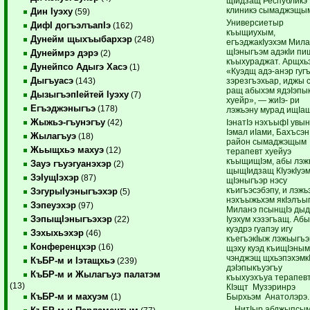
щIидзащ Республикэ
клиникэ сымаджэщы
Дин Iуэху
(59)
Универсиетыр
ДифI догъэлъапIэ
(162)
къыщиухым,
Дунейм щыхъыбархэр
(248)
егъэджакIуэхэм Мила
щIэныгъэм адэкIи пи
Дунеймрэ дэрэ
(2)
къыхураджат. Арщхьэ
Дунейпсо Адыгэ Хасэ
(1)
«Куэдщ адэ-анэр гуг
Дыгъуасэ
зэрезгъэхьар, иджы с
(143)
ращ абыхэм ядэIэпы
ДызыгъэпIейтей Iуэху
(7)
хуейр», — жиIэ- ри
Егъэджэныгъэ
(178)
лэжьэну мурад ищIащ
Жыжьэ-гъунэгъу
IэнатIэ нэхъыфI увы
(42)
Iэмал иIами, Бахъсэн
Жылагъуэ
(18)
район сымаджэщым
Жьыщхьэ махуэ
(12)
терапевт хуейуэ
къыщищIэм, абы лэж
Зауэ гъуэгуанэхэр
(2)
щыщIидзащ КIуэкIуэм
ЗэIущIэхэр
(87)
щIэныгъэр нэсу
къигъэсэбэпу, и лэжь
ЗэгурыIуэныгъэхэр
(5)
нэхъыжьхэм якIэлъы
Зэпеуэхэр
(97)
Миланэ псынщIэ дыд
ЗэпыщIэныгъэхэр
Iуэхум хэзэгъащ. Аб
(22)
куэдрэ гуапэу игу
Зэхыхьэхэр
(46)
къегъэкIыж лэжьыгъэ
Конференцхэр
(16)
щэху куэд къищIэным
чэнджэщ щхьэпэхэмк
КъБР-м и Iэтащхьэ
(239)
дэIэпыкъуэгъу
КъБР-м и Жылагъуэ палатэм
къыхуэхъуа терапев
(13)
КIэщт Музэринрэ
КъБР-м и махуэм
Бырхьэм Анатолэрэ.
(1)
…НитIыр абджыпсы