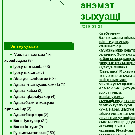
анэмэт
зыхуащI
2019-01-31
Къэбэрдей-
Балъкъэрым щIых
зиIэ и дохутыр,
Зытеухуахэр
Узыншагъэр
хъумэнымкIэ IэнатI
"Адыгэ псалъэм" и
отличник, Зеикъуэ 
район сымаджэщым
хьэщIэщым
(5)
дохутыр нэхъыщхь
Iуэху еплъыкIэ
(43)
КIуэкIуэ Миланэ
(Светланэ) Мухьэм
Iуэху щхьэпэ
(7)
пхъур жылагъуэм з
Абы дегъэпIейтей
(63)
пщIэр щылъагэ
бзылъхугъэ щыпкъ
Адыгэ лъагъуэжьхэмкIэ
(1)
Илъэс 45-м щIигъу
Адыгэ хабзэ
(3)
зыхэт гупми,
Адыгэ цIэрыIуэхэр
жыпIэнурамэ,
(4)
къэзыцIыху дэтхэн
Адыгэбзэм и махуэм
псалъэ гуапэ куэд
ирихьэлIэу
(2)
хужаIэ абы. ЦIыхум
фIыуэ укъалъагъун
Адыгэбзэр ядж
(2)
узыхэтым уи зэфIэ
Банк Iуэхухэр
(24)
къалъытэныр, дауи
насыпщ. Сыт а
БэнэкIэ хуит
(2)
насыпыр КIуэкIуэм
Гу зылъытапхъэ
(150)
къыхуэзыхьар