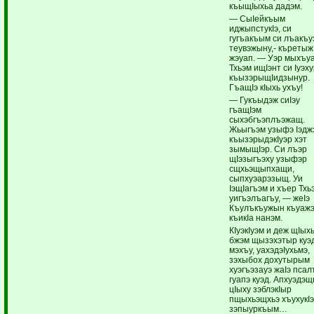
къыщIыхьа дадэм.
— СыIейкъым
иджыпстукIэ, си
гугъакъым си лъакъу
теувэжыну,- къретыж
жэуап. — Уэр мыхъу
Тхьэм ищIэнт си Iуэх
къызэрыщIидзынур.
ГъащIэ кIыхь ухъу!
— Гукъыдэж сиIэу
гъащIэм
сыхэбгъэплъэжащ.
Жьыгъэм узыфэ Iэдж
къызэрыдэкIуэр хэт
зымыщIэр. Си лъэр
щIэзыгъэху узыфэр
сщхьэщыпхащи,
сыпхуэарэзыщ. Уи
IэщIагъэм и хъер Тхь
уигъэлъагъу, — жеIэ
Къулъкъужын къуаж
къикIа нанэм.
КIуэкIуэм и деж щIых
бжэм щызэхэтыр куэ
мэхъу, уахэдэIухьмэ,
зэхыбох дохутырым
хуэгъэзауэ жаIэ псал
гуапэ куэд. Апхуэдэщ
цIыху зэблэкIыр
пщыхьэщхьэ хъухукI
зэпыуркъым…