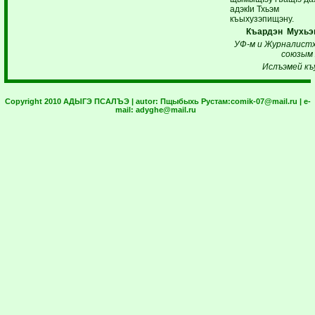
адэкIи Тхьэм
къыхузэпищэну.
Къардэн Мухьэ
УФ-м и Журналистх
союзым 
Ислъэмей къ
Copyright 2010 АДЫГЭ ПСАЛЪЭ | autor:
Пщыбыхь Рустам:
comik-07@mail.ru
| e-
mail:
adyghe@mail.ru