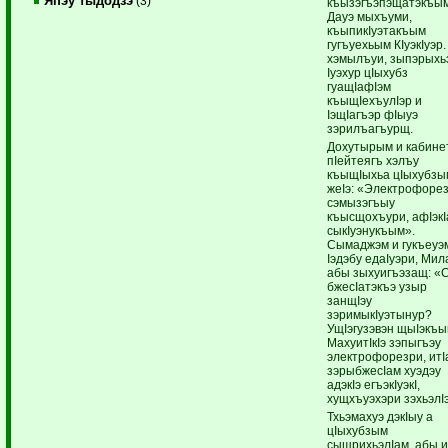
Япэу тыдодзэ
(3)
къызэгъэпэщатэкъым
Дауэ мыхъуми,
къыпикIуэтакъым
гугъуехьым КIуэкIуэр
хэмылъуи, зыпэрыхь
Iуэхур цIыхубз
гуащIафIэм
къыщIехъулIэр и
IэщIагъэр фIыуэ
зэрилъагъурщ.
Дохутырым и кабин
пIейтеягъ хэлъу
къыщIыхьа цIыхубзы
жеIэ: «Электрофоре
сэмызэгъыу
къысщохъури, афIэкI
сыкIуэнукъым».
Сымаджэм и гукъеуэ
Iэдэбу едаIуэри, Мил
абы зыхуигъэзащ: «
бжесIатэкъэ узыр
занщIэу
зэримыкIуэтынур?
УщIэгузэвэн щыIэкъы
МахуитIкIэ зэпыгъэу
электрофорезри, итI
зэрыбжесIам хуэдэу
адэкIэ егъэкIуэкI,
хущхъуэхэри зэхьэлI
Тхьэмахуэ дэкIыу а
цIыхубзым
сыщрихьэлIам, абы 