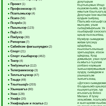
дохутырым
Проект
(1)
Къулъкъужын Ипщэ
къуажэм къикIа, зи ф
Профсоюзхэр
(4)
имытыж бзылъхугъэр
Псалъэжьхэр
(4)
Дохутыри Iэзи жысIэ
Псапэ
куэдым сыкIуащ.
(56)
ПIалъэкIэ нэхъыфI с
ПсэукIэ
(3)
мыхъумэ, узым
Пшыхьхэр
(123)
сыIэщIэкIыркъым. Уи
хъыбарыфI зэхэсхати
ПщIэ
(8)
щхьэр къосхьэлIащ.
ПэкIухэр
(30)
КIуэкIуэр сымаджэм
Репортаж
(7)
жиIам гупсэхуу
щIэдэIуащ,
Сабийхэм факъыхуеджэ
(2)
къыхэзыгъэзыхьыр
Спорт
(21)
зригъащIэри, еIэзэн
щIидзащ. Куэд
Спорт хъыбархэр
(462)
дэмыкIыуи, уэшх хуэл
Театр
(4)
къэкIыгъэ гъуэлам
ТекIуэныгъэ
уэлбанэ нэужьым
(112)
зыкъызэриужьыжым
Телеграммэхэр
(3)
хуэдэу, сымаджэм и
Теплъэгъуэхэр
(47)
узыншагъэм
зыкъигъэзащ.
Тхыдэ
(49)
«Дэтхэнэ сымаджэм
ТхылъыщIэ
(203)
бгъэдыхьэкIэ щхьэху
Узыншагъэ
(80)
къыхуегъуэтри, гур
игъэзагъэу йоIэзэ
Указ
(128)
Миланэ. И Iуэху
Унафэ
(20)
зехьэкIэми, псалъэкI
и хьэл-щэнми къыбжа
УнафэщIым и псалъэ
(1)