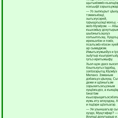
щытыкIэмкIэ къапщIэ
нэхъыфI зэрыхъужар
— Уз зыпкърыт цIых
тэмакъкIэщI,
зыгъэгусэрей,
гурыщхъуэщI мэхъу,
жеIэ КIуэкIуэм. — Аб
къыхэкIыу дохутыры
шыIэныгъэшхуэ
хэлъыпхъэщ. Хущхъ
ирихьэлIэн и пэкIэ,
псалъэкIэ еIэзэн хуе
ар сымаджэм.
Имыгъэгужьейуэ и Iу
зыIутыр къыгуригъаI
гугъэ иритыжыфу.
Хьэл-щэн дахэ зыхэ
бзылъхугъэ Iэдэбщ,
зэпIэзэрытщ КIуэкIуэ
Миланэ. Зэманым
дэбакъуэ цIыхущ. С
дежи и щIэныгъэм
зэрыхигъэхъуэным
хущIэкъурэ, а къищIа
IэнатIэм
къызэрыщигъэсэбэ
иужь иту апхуэдэщ. 
и пщIэри щIэлъагэр.
— Уи узыншагъэр сы
хуэдэ, Мущтэфар? 
йоупщI дохутырыр и