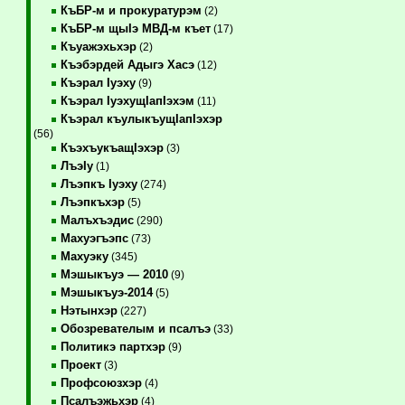
КъБР-м и прокуратурэм
(2)
КъБР-м щыIэ МВД-м къет
(17)
Къуажэхьхэр
(2)
Къэбэрдей Адыгэ Хасэ
(12)
Къэрал Iуэху
(9)
Къэрал IуэхущIапIэхэм
(11)
Къэрал къулыкъущIапIэхэр
(56)
КъэхъукъащIэхэр
(3)
ЛъэIу
(1)
Лъэпкъ Iуэху
(274)
Лъэпкъхэр
(5)
Малъхъэдис
(290)
Махуэгъэпс
(73)
Махуэку
(345)
Мэшыкъуэ — 2010
(9)
Мэшыкъуэ-2014
(5)
Нэтынхэр
(227)
Обозревателым и псалъэ
(33)
Политикэ партхэр
(9)
Проект
(3)
Профсоюзхэр
(4)
Псалъэжьхэр
(4)