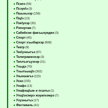
Псапэ
(59)
ПсэукIэ
(3)
Пшыхьхэр
(158)
ПщIэ
(13)
ПэкIухэр
(35)
Репортаж
(7)
Сабийхэм факъыхуеджэ
(3)
Спорт
(45)
Спорт хъыбархэр
(608)
Театр
(9)
ТекIуэныгъэ
(97)
Телеграммэхэр
(3)
Теплъэгъуэхэр
(31)
Тхыдэ
(70)
ТхылъыщIэ
(302)
Узыншагъэ
(115)
Указ
(155)
Унафэ
(13)
УнафэщIым и псалъэ
(1)
УпщIэхэмрэ жэуапхэмрэ
(7)
Ухуэныгъэ
(17)
Фестиваль
(41)