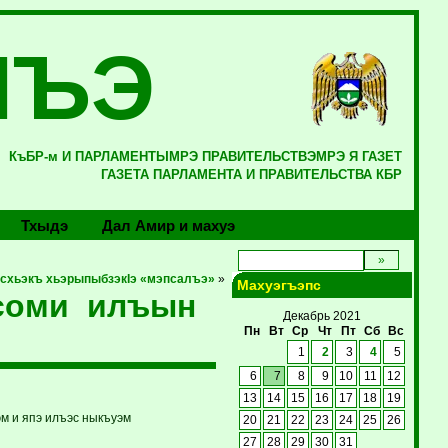
ЛЪЭ
КъБР-м И ПАРЛАМЕНТЫМРЭ ПРАВИТЕЛЬСТВЭМРЭ Я ГАЗЕТ
ГАЗЕТА ПАРЛАМЕНТА И ПРАВИТЕЛЬСТВА КБР
Тхыдэ
Дал Амир и махуэ
схьэкъ хьэрыпыбзэкIэ «мэпсалъэ»
»
Махуэгъэпс
псоми илъын
Декабрь 2021
Пн
Вт
Ср
Чт
Пт
Сб
Вс
1
2
3
4
5
6
7
8
9
10
11
12
13
14
15
16
17
18
19
эм и япэ илъэс ныкъуэм
20
21
22
23
24
25
26
27
28
29
30
31