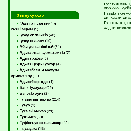
Газетхэм ящыщу
яIэрыхьэн хуейщ
ГъэщIэгъуэн куэ
Зытеухуахэр
ди тхыдэм, ди х
Газетым Iэ щыт
"Адыгэ псалъэм" и
«Адыгэ псалъэм»
хьэщIэщым
(5)
Iуэху еплъыкIэ
(48)
Iуэху щхьэпэ
(10)
Абы дегъэпIейтей
(84)
Адыгэ лъагъуэжьхэмкIэ
(2)
Адыгэ хабзэ
(3)
Адыгэ цIэрыIуэхэр
(4)
Адыгэбзэм и махуэм
ирихьэлIэу
(11)
Адыгэбзэр ядж
(4)
Банк Iуэхухэр
(29)
БэнэкIэ хуит
(2)
Гу зылъытапхъэ
(214)
Гуауэ
(4)
ГукъэкIыжхэр
(29)
Гулъытэ
(30)
ГуфIэгъуэ зэхыхьэхэр
(42)
Гъуазджэ
(195)