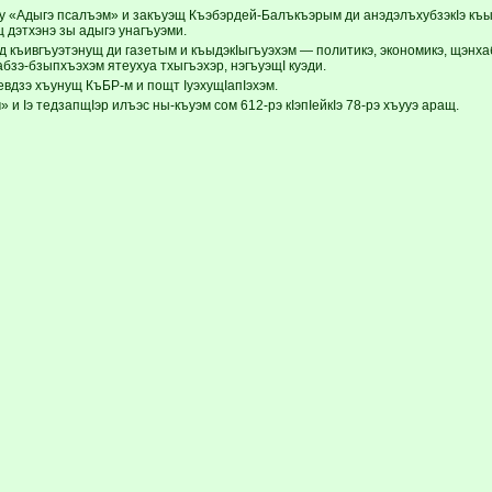
 «Адыгэ псалъэм» и закъуэщ Къэбэрдей-Балъкъэрым ди анэдэлъхубзэкIэ къыщ
 дэтхэнэ зы адыгэ унагъуэми.
д къивгъуэтэнущ ди газетым и къыдэкIыгъуэхэм — политикэ, экономикэ, щэнха
абзэ-бзыпхъэхэм ятеухуа тхыгъэхэр, нэгъуэщI куэди.
евдзэ хъунущ КъБР-м и пощт IуэхущIапIэхэм.
 и Iэ тедзапщIэр илъэс ны-къуэм сом 612-рэ кIэпIейкIэ 78-рэ хъууэ аращ.