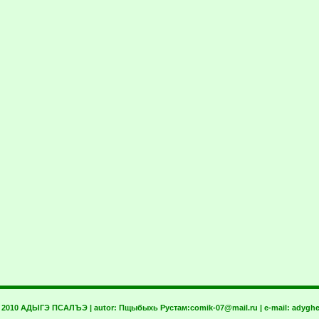
t 2010 АДЫГЭ ПСАЛЪЭ | autor:
Пщыбыхь Рустам:
comik-07@mail.ru
| e-mail:
adyghe