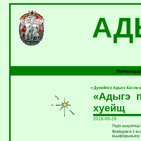
АД
Нэхъыщхь
«
Дунейпсо Адыгэ Хасэм и
«Адыгэ 
хуейщ
2018-09-29
ПщIэ зыхуэтщI д
ФокIадэм и 1-м 
къыфIэрыхьэну 