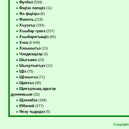
Футбол
(559)
ФщIэн папщIэ
(11)
Фэ фщIэрэ
(8)
Фэеплъ
(219)
Хъуэхъу
(193)
Хъыбар гуапэ
(237)
ХъыбарегъащIэ
(65)
Хэха
(6 649)
Хэхыныгъэ
(13)
Чэнджэщхэр
(3)
Шыгъажэ
(23)
Шыхулъагъуэ
(12)
ЩIэ
(75)
ЩIэныгъэ
(71)
Щапхъэ
(95)
Щикъухьащ адыгэр
дунеижьым
(32)
Щэнхабзэ
(188)
Юбилей
(377)
Япэу тыдодзэ
(5)
Copyrigh