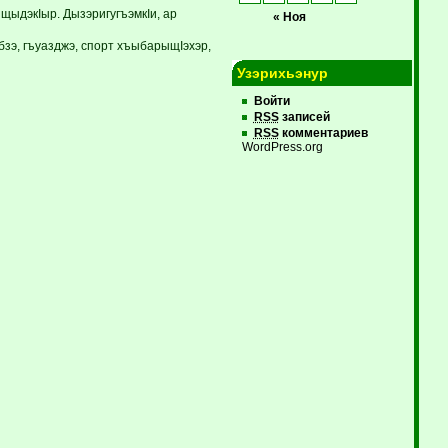
ыдэкIыр. ДызэригугъэмкIи, ар
« Ноя
бзэ, гъуазджэ, спорт хъыбарыщIэхэр,
Узэрихьэнур
Войти
RSS
записей
RSS
комментариев
WordPress.org