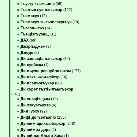
Гъуэгу къежьапIэ
(59)
Гъэлъэгъуэныгъэхэр
(122)
Гъэмахуэ
(13)
Гъэмахуэ зыгъэпсэхугъуэ
(18)
Гъэсэныгъэ
(14)
ГъэщIэгъуэнщ
(31)
ДАХ
(69)
Джэрпэджэж
(9)
Дзюдо
(2)
Ди зэпыщIэныгъэхэр
(34)
Ди куейхэм
(1)
Ди къуэш республикэхэм
(177)
Ди нэхъыжьыфIхэр
(16)
Ди псэлъэгъухэр
(80)
Ди сурэт гъэтIылъыгъэхэр
(341)
Ди хьэщIэщым
(19)
Ди хэкуэгъухэр
(4)
Дин Iуэху
(92)
ДифI догъэлъапIэ
(255)
Дунейм щыхъыбархэр
(248)
Дунеймрэ дэрэ
(2)
Дунейпсо Адыгэ Хасэ
(1)