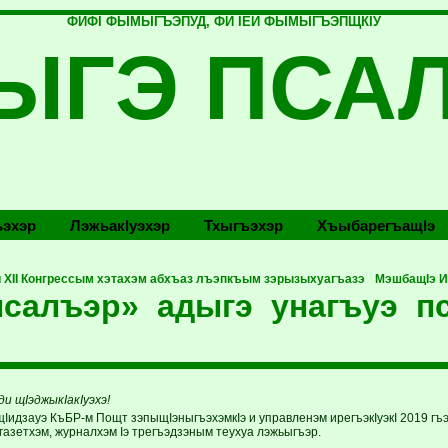
ФИФI ФЫМЫГЪЭПУД, ФИ IЕЙ ФЫМЫГЪЭПЩКIУ
ЫГЭ ПСА
эхэр
Лэжьакlуэхэр
Тхыгъэхэр
Хъыбарегъащlэ
 ХII Конгрессым хэтахэм абхъаз лъэпкъым зэрызыхуагъазэ
МэшбащIэ И
псалъэр» адыгэ унагъуэ 
и щIэджыкIакIуэхэ!
щIидзауэ КъБР-м Пощт зэпыщIэныгъэхэмкIэ и управленэм ирегъэкIуэкI 2019 гъ
газетхэм, журналхэм Iэ трегъэдзэным теухуа лэжьыгъэр.