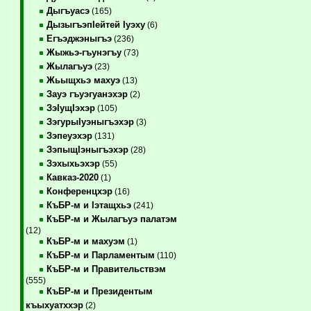
Дыгъуасэ
(165)
ДызыгъэпIейтей Iуэху
(6)
Егъэджэныгъэ
(236)
Жыжьэ-гъунэгъу
(73)
Жылагъуэ
(23)
Жьыщхьэ махуэ
(13)
Зауэ гъуэгуанэхэр
(2)
ЗэIущIэхэр
(105)
ЗэгурыIуэныгъэхэр
(3)
Зэпеуэхэр
(131)
ЗэпыщIэныгъэхэр
(28)
Зэхыхьэхэр
(55)
Кавказ-2020
(1)
Конференцхэр
(16)
КъБР-м и Iэтащхьэ
(241)
КъБР-м и Жылагъуэ палатэм
(12)
КъБР-м и махуэм
(1)
КъБР-м и Парламентым
(110)
КъБР-м и Правительствэм
(555)
КъБР-м и Президентым
къыхуатххэр
(2)