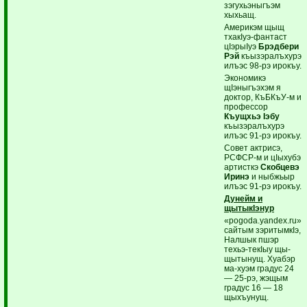
зэгухьэныгъэм
хыхьащ.
Америкэм щыщ
тхакIуэ-фантаст
цIэрыIуэ
Брэдбери
Рэй
къызэралъхурэ
илъэс 98-рэ ирокъу.
Экономикэ
щIэныгъэхэм я
доктор, КъБКъУ-м и
профессор
Къущхьэ Iэбу
къызэралъхурэ
илъэс 91-рэ ирокъу.
Совет актрисэ,
РСФСР-м и цIыхубэ
артисткэ
Скобцевэ
Иринэ
и ныбжьыр
илъэс 91-рэ ирокъу.
Дунейм и
щытыкIэнур
«pogoda.yandex.ru»
сайтым зэритымкIэ,
Налшык пшэр
техьэ-текIыу щы-
щытынущ. Хуабэр
ма-хуэм градус 24
— 25-рэ, жэщым
градус 16 — 18
щыхъунущ.