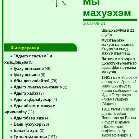
Мы
махуэхэм
2018-08-21
ШыщхьэуIум и 21,
гъубж
Муслъымэн
махуэгъэпсымкIэ
Зытеухуахэр
Къурмэн хьид
махуэ лъапIэщ
"Адыгэ псалъэм" и
Латвием и къэрал
хьэщIэщым
(5)
щхьэхуитыныгъэр
щызэфIагъэувэжа
Iуэху еплъыкIэ
(46)
махуэщ
Iуэху щхьэпэ
(8)
1561 гъэм
Урысейм
Абы дегъэпIейтей
(78)
и пащтыхь Грозный
Иван щхьэгъусэу
Адыгэ лъагъуэжьхэмкIэ
(2)
ишащ къэбэрдеипщ
Адыгэ хабзэ
(3)
Идар Темрыкъуэ
ипхъу Гуащэнэ
Адыгэ цIэрыIуэхэр
(4)
(Марие).
Адыгэбзэм и махуэм
1911 гъэм
Луврым
ирихьэлIэу
(11)
щIадыгъукIащ
Леонардэ да Винчи
Адыгэбзэр ядж
(4)
и сурэт цIэрыIуэ
Банк Iуэхухэр
(28)
«Джоконда»
БэнэкIэ хуит
(2)
зыфIищар. Ар
зыхузэфIэкIари а
Гу зылъытапхъэ
(197)