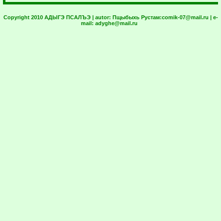
Copyright 2010 АДЫГЭ ПСАЛЪЭ | autor:
Пщыбыхь Рустам:
comik-07@mail.ru
| e-
mail:
adyghe@mail.ru