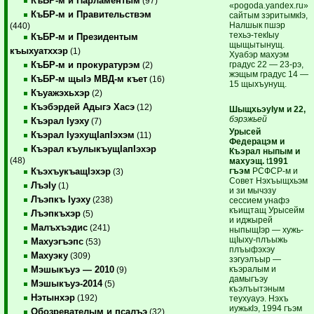
КъБР-м и Парламентым
(97)
«pogoda.yandex.ru»
КъБР-м и Правительствэм
сайтым зэритымкIэ,
Налшык пшэр
(440)
техьэ-текIыу
КъБР-м и Президентым
щыщытынущ.
къыхуатххэр
(1)
Хуабэр махуэм
градус 22 — 23-рэ,
КъБР-м и прокуратурэм
(2)
жэщым градус 14 —
КъБР-м щыIэ МВД-м къет
(16)
15 щыхъунущ.
Къуажэхьхэр
(2)
Къэбэрдей Адыгэ Хасэ
(12)
ШыщхьэуIум и 22,
бэрэжьей
Къэрал Iуэху
(7)
Урысей
Къэрал IуэхущIапIэхэм
(11)
Федерацэм и
Къэрал къулыкъущIапIэхэр
Къэрал ныпым и
(48)
махуэщ.
t
1991
гъэм
РСФСР-м и
КъэхъукъащIэхэр
(3)
Совет Нэхъыщхьэм
ЛъэIу
(1)
и зи мычэзу
Лъэпкъ Iуэху
(238)
сессием унафэ
къищтащ Урысейм
Лъэпкъхэр
(5)
и иджырей
Малъхъэдис
(241)
ныпыщIэр — хужь-
щIыху-плъыжь
Махуэгъэпс
(53)
плъыфэхэу
Махуэку
(309)
зэгуэлъыр —
къэралым и
Мэшыкъуэ — 2010
(9)
дамыгъэу
Мэшыкъуэ-2014
(5)
къэлъытэным
Нэтынхэр
(192)
теухуауэ. Нэхъ
иужькIэ, 1994 гъэм
Обозревателым и псалъэ
(32)