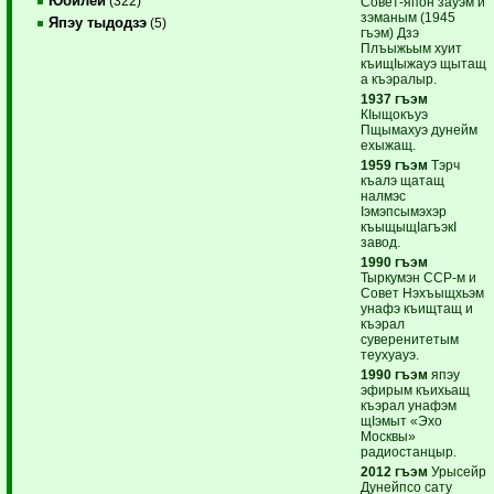
Юбилей
(322)
Совет-япон зауэм и
зэманым (1945
Япэу тыдодзэ
(5)
гъэм) Дзэ
Плъыжьым хуит
къищIыжауэ щытащ
а къэралыр.
1937 гъэм
КIыщокъуэ
Пщымахуэ дунейм
ехыжащ.
1959 гъэм
Тэрч
къалэ щатащ
налмэс
Iэмэпсымэхэр
къыщыщIагъэкI
завод.
1990 гъэм
Тыркумэн ССР-м и
Совет Нэхъыщхьэм
унафэ къищтащ и
къэрал
суверенитетым
теухуауэ.
1990 гъэм
япэу
эфирым къихьащ
къэрал унафэм
щIэмыт «Эхо
Москвы»
радиостанцыр.
2012 гъэм
Урысейр
Дунейпсо сату