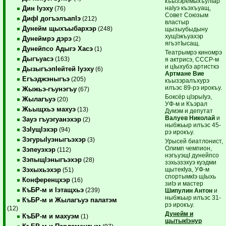
къызэремыхъулIар
наIуэ къэхъуащ,
Дин Iуэху
(76)
Совет Союзым
ДифI догъэлъапIэ
(212)
властыр
Дунейм щыхъыбархэр
(248)
щызыубыдыну
хущIэкъуахэр
Дунеймрэ дэрэ
(2)
ягъэтIысащ.
Дунейпсо Адыгэ Хасэ
(1)
Театрымрэ киномрэ
Дыгъуасэ
(163)
я актрисэ, СССР-м
и цIыхубэ артисткэ
ДызыгъэпIейтей Iуэху
(6)
Артмане Вие
Егъэджэныгъэ
(205)
къызэралъхурэ
илъэс 89-рэ ирокъу.
Жыжьэ-гъунэгъу
(67)
Боксёр цIэрыIуэ,
Жылагъуэ
(20)
УФ-м и Къэрал
Жьыщхьэ махуэ
(13)
Думэм и депутат
Валуев Николай
и
Зауэ гъуэгуанэхэр
(2)
ныбжьыр илъэс 45-
ЗэIущIэхэр
(94)
рэ ирокъу.
ЗэгурыIуэныгъэхэр
(3)
Урысей биатлонист,
Олимп чемпион,
Зэпеуэхэр
(112)
нэгъуэщI дунейпсо
ЗэпыщIэныгъэхэр
(28)
зэхьэзэхуэ куэдми
щытекIуа, УФ-м
Зэхыхьэхэр
(51)
спортымкIэ щIыхь
Конференцхэр
(16)
зиIэ и мастер
КъБР-м и Iэтащхьэ
(239)
Шипулин Антон
и
ныбжьыр илъэс 31-
КъБР-м и Жылагъуэ палатэм
рэ ирокъу.
(12)
Дунейм и
КъБР-м и махуэм
(1)
щытыкIэнур