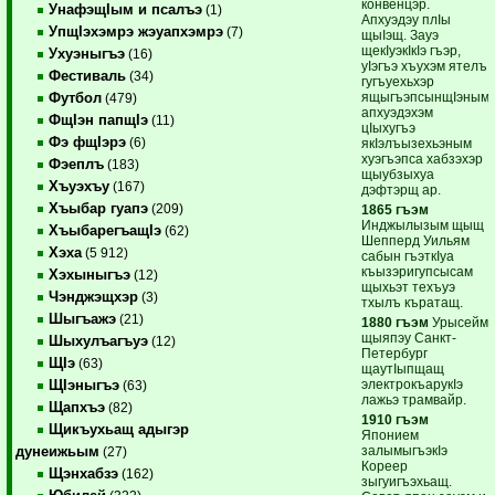
конвенцэр.
УнафэщIым и псалъэ
(1)
Апхуэдэу плIы
УпщIэхэмрэ жэуапхэмрэ
(7)
щыIэщ. Зауэ
щекIуэкIкIэ гъэр,
Ухуэныгъэ
(16)
уIэгъэ хъухэм ятелъ
Фестиваль
(34)
гугъуехьхэр
ящыгъэпсынщIэным,
Футбол
(479)
апхуэдэхэм
ФщIэн папщIэ
(11)
цIыхугъэ
Фэ фщIэрэ
(6)
якIэлъызехьэным
хуэгъэпса хабзэхэр
Фэеплъ
(183)
щыубзыхуа
Хъуэхъу
(167)
дэфтэрщ ар.
Хъыбар гуапэ
(209)
1865 гъэм
Инджылызым щыщ
ХъыбарегъащIэ
(62)
Шепперд Уильям
Хэха
(5 912)
сабын гъэткIуа
къызэригупсысам
Хэхыныгъэ
(12)
щыхьэт техъуэ
Чэнджэщхэр
(3)
тхылъ къратащ.
Шыгъажэ
(21)
1880 гъэм
Урысейм
щыяпэу Санкт-
Шыхулъагъуэ
(12)
Петербург
ЩIэ
(63)
щаутIыпщащ
электрокъарукIэ
ЩIэныгъэ
(63)
лажьэ трамвайр.
Щапхъэ
(82)
1910 гъэм
Щикъухьащ адыгэр
Японием
залымыгъэкIэ
дунеижьым
(27)
Кореер
Щэнхабзэ
(162)
зыгуигъэхьащ.