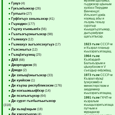
музейм щылажьэ,
Гуауэ
(4)
гъуджэхэр щIыным
хуэIэзэ Перуджи
ГукъэкIыжхэр
(26)
Винченцэт.
Гулъытэ
(27)
ИлъэситI дэкIа
нэужьщ абы и
ГуфIэгъуэ зэхыхьэхэр
(41)
лъэужь техьэу
Гъуазджэ
(177)
сурэтыр
Гъуэгу къежьапIэ
(56)
къыщагъуэтыжар,
дыгъуакIуэри
Гъэлъэгъуэныгъэхэр
(98)
щагъэтIысар.
Гъэмахуэ
(12)
1923 гъэм
СССР-м
Гъэмахуэ зыгъэпсэхугъуэ
(17)
и Къэрал планыр
Гъэсэныгъэ
(12)
къызэрагъэпэщащ.
ГъэщIэгъуэнщ
(25)
1964 гъэм
Къэбэрдей-
ДАХ
(68)
Балъкъэрым и
Джэрпэджэж
(9)
цIыхубзхэм я V
Дзюдо
(2)
съездыр екIуэкIащ.
1973 гъэм
СССР-м
Ди зэпыщIэныгъэхэр
(33)
Къэрал кIуэцI
Ди куейхэм
(1)
IуэхухэмкIэ и
Ди къуэш республикэхэм
(176)
министерствэм и
академиер
Ди нэхъыжьыфIхэр
(14)
къызэрагъэпэщащ.
Ди псэлъэгъухэр
(64)
1991 гъэм
ГКЧП-м
Ди сурэт гъэтIылъыгъэхэр
къэралым
къыщызэригъэпэща
(318)
путчым и
Ди хьэщIэщым
(18)
мурадахэр
Ди хэкуэгъухэр
(4)