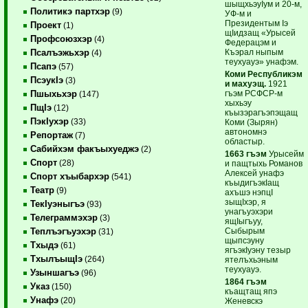
шыщхьэуIум и 20-м,
Политикэ партхэр
(9)
УФ-м и
Президентым Iэ
Проект
(1)
щIидзащ «Урысей
Профсоюзхэр
(4)
Федерацэм и
Къэрал ныпым
Псалъэжьхэр
(4)
теухуауэ» унафэм.
Псапэ
(57)
Коми Республикэм
ПсэукIэ
(3)
и махуэщ.
1921
гъэм РСФСР-м
Пшыхьхэр
(147)
хыхьэу
ПщIэ
(12)
къызэрагъэпэщащ
ПэкIухэр
(33)
Коми (Зырян)
автономнэ
Репортаж
(7)
областыр.
Сабийхэм факъыхуеджэ
(2)
1663 гъэм
Урысейм
Спорт
(28)
и пащтыхь Романов
Алексей унафэ
Спорт хъыбархэр
(541)
къыдигъэкIащ
Театр
(9)
ахъшэ нэпцI
зыщIхэр, я
ТекIуэныгъэ
(93)
унагъуэхэри
Телеграммэхэр
(3)
ящIыгъуу,
Сыбырым
Теплъэгъуэхэр
(31)
щыпсэуну
Тхыдэ
(61)
ягъэкIуэну тезыр
ТхылъыщIэ
(264)
ятелъхьэным
теухуауэ.
Узыншагъэ
(96)
1864 гъэм
Указ
(150)
къащтащ япэ
Унафэ
(20)
Женевскэ