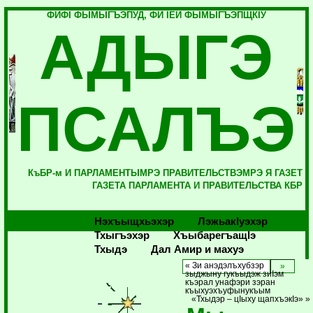
ФИФI ФЫМЫГЪЭПУД, ФИ IЕЙ ФЫМЫГЪЭПЩКIУ
АДЫГЭ
ПСАЛЪЭ
КъБР-м И ПАРЛАМЕНТЫМРЭ ПРАВИТЕЛЬСТВЭМРЭ Я ГАЗЕТ
ГАЗЕТА ПАРЛАМЕНТА И ПРАВИТЕЛЬСТВА КБР
Нэхъыщхьэхэр
Лэжьакlуэхэр
Тхыгъэхэр
Хъыбарегъащlэ
Тхыдэ
Дал Амир и махуэ
« Зи анэдэлъхубзэр
зыджыну гукъыдэж зиIэм
къэрал унафэри зэран
къыхуэхъуфынукъым
«Тхыдэр – цIыху щапхъэкIэ» »