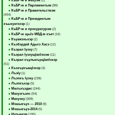
КъБР-м и махуэм
(1)
КъБР-м и Парламентым
(99)
КъБР-м и Правительствэм
(454)
КъБР-м и Президентым
къыхуатххэр
(1)
КъБР-м и прокуратурэм
(2)
КъБР-м щыIэ МВД-м къет
(16)
Къуажэхьхэр
(2)
Къэбэрдей Адыгэ Хасэ
(12)
Къэрал Iуэху
(7)
Къэрал IуэхущIапIэхэм
(11)
Къэрал къулыкъущIапIэхэр
(51)
КъэхъукъащIэхэр
(3)
ЛъэIу
(1)
Лъэпкъ Iуэху
(238)
Лъэпкъхэр
(5)
Малъхъэдис
(244)
Махуэгъэпс
(54)
Махуэку
(309)
Мэшыкъуэ — 2010
(9)
Мэшыкъуэ-2014
(5)
Нэтынхэр
(195)