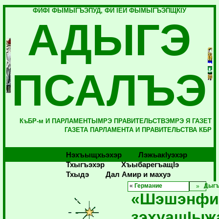
ФИФI ФЫМЫГЪЭПУД, ФИ IЕЙ ФЫМЫГЪЭПЩКIУ
АДЫГЭ
ПСАЛЪЭ
КъБР-м И ПАРЛАМЕНТЫМРЭ ПРАВИТЕЛЬСТВЭМРЭ Я ГАЗЕТ
ГАЗЕТА ПАРЛАМЕНТА И ПРАВИТЕЛЬСТВА КБР
Нэхъыщхьэхэр
Лэжьакlуэхэр
Тхыгъэхэр
Хъыбарегъащlэ
Тхыдэ
Дал Амир и махуэ
«
Германие
Дыгъ
«Шэшэнфи
зэхуащIы