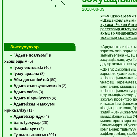
2018-08-09
УФ-м ЩэнхабзэмкIэ
«Шэшэнфильмым» с
хухихат Чехов Ант
рассказыр игъэувын
ахъшэр яIэщIэшхы
техыныр къэнэжащ.
Зытеухуахэр
«Аргументы и факты
зэритхымкIэ, зэрызэ
"Адыгэ псалъэм" и
зымыгъэпэжа «Шэш
зэхуащIыжащ, ауэ Гр
хьэщIэщым
(5)
дыдэр зезыхьэ нэгъу
Iуэху еплъыкIэ
(46)
«Дэ тIур дызэпызыщI
Iуэху щхьэпэ
зэрызэтехуэм и закъ
(8)
«Шэшэнфильмым» и 
Абы дегъэпIейтей
(80)
унафэщI Терекбаев 
Адыгэ лъагъуэжьхэмкIэ
(2)
компаниер къыщызэ
«Шэшэнфильм» гуэри
Адыгэ хабзэ
(3)
цIэр къыщIыхэсхар. 
Адыгэ цIэрыIуэхэр
(4)
зэхуаку проектхэр д
илъэситIым фильмыш
Адыгэбзэм и махуэм
кIэщIитIрэ тетхащ, 
ирихьэлIэу
(11)
зэдай «Зэныбжьэгъуф
Адыгэбзэр ядж
къыддэIэпыкъуащ УФ
(4)
министерствэмрэ ез
Банк Iуэхухэр
(28)
Владимиррэ. «Русск
БэнэкIэ хуит
(2)
компаниер тщIыгъуу 
зэфIэдгъэкIащ, къэб
Гу зылъытапхъэ
(201)