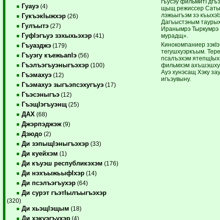
гъусэу фильмитI дгъ
Гуауэ
(4)
щыщ режиссер Саты
лэжьыгъэм зэ къыхэ
ГукъэкIыжхэр
(26)
Дагъыстэным тауры
Гулъытэ
(27)
Иранымрэ Тыркумрэ 
ГуфIэгъуэ зэхыхьэхэр
мурадщ».
(41)
Кинокомпаниер зэкIэ
Гъуазджэ
(179)
тегушхуэркъым. Тер
Гъуэгу къежьапIэ
(56)
псалъэхэм ятепщIых
Гъэлъэгъуэныгъэхэр
фильмхэм ахъшэшхуэ
(100)
Ауэ хунэсащ Хэку за
Гъэмахуэ
(12)
игъэувыну.
Гъэмахуэ зыгъэпсэхугъуэ
(17)
Гъэсэныгъэ
(12)
ГъэщIэгъуэнщ
(25)
ДАХ
(68)
Джэрпэджэж
(9)
Дзюдо
(2)
Ди зэпыщIэныгъэхэр
(33)
Ди куейхэм
(1)
Ди къуэш республикэхэм
(176)
Ди нэхъыжьыфIхэр
(14)
Ди псэлъэгъухэр
(64)
Ди сурэт гъэтIылъыгъэхэр
(320)
Ди хьэщIэщым
(18)
Ди хэкуэгъухэр
(4)