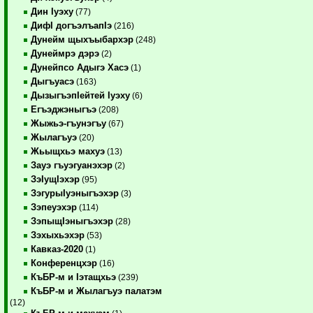
Дин Iуэху
(77)
ДифI догъэлъапIэ
(216)
Дунейм щыхъыбархэр
(248)
Дунеймрэ дэрэ
(2)
Дунейпсо Адыгэ Хасэ
(1)
Дыгъуасэ
(163)
ДызыгъэпIейтей Iуэху
(6)
Егъэджэныгъэ
(208)
Жыжьэ-гъунэгъу
(67)
Жылагъуэ
(20)
Жьыщхьэ махуэ
(13)
Зауэ гъуэгуанэхэр
(2)
ЗэIущIэхэр
(95)
ЗэгурыIуэныгъэхэр
(3)
Зэпеуэхэр
(114)
ЗэпыщIэныгъэхэр
(28)
Зэхыхьэхэр
(53)
Кавказ-2020
(1)
Конференцхэр
(16)
КъБР-м и Iэтащхьэ
(239)
КъБР-м и Жылагъуэ палатэм
(12)