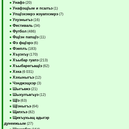
Унафэ
(20)
УнафэщIым и псалъэ
(1)
УпщIэхэмрэ жэуапхэмрэ
(7)
Ухуэныгъэ
(16)
Фестиваль
(34)
Футбол
(486)
ФщIэн папщIэ
(11)
Фэ фщIэрэ
(6)
Фэеплъ
(183)
Хъуэхъу
(170)
Хъыбар гуапэ
(213)
ХъыбарегъащIэ
(62)
Хэха
(6 031)
Хэхыныгъэ
(12)
Чэнджэщхэр
(3)
Шыгъажэ
(21)
Шыхулъагъуэ
(12)
ЩIэ
(63)
ЩIэныгъэ
(64)
Щапхъэ
(82)
Щикъухьащ адыгэр
дунеижьым
(27)