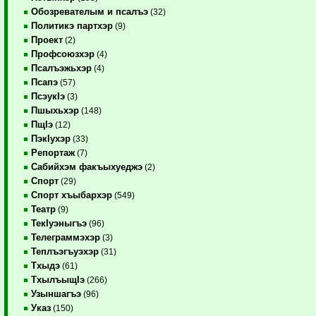
Обозревателым и псалъэ
(32)
Политикэ партхэр
(9)
Проект
(2)
Профсоюзхэр
(4)
Псалъэжьхэр
(4)
Псапэ
(57)
ПсэукIэ
(3)
Пшыхьхэр
(148)
ПщIэ
(12)
ПэкIухэр
(33)
Репортаж
(7)
Сабийхэм факъыхуеджэ
(2)
Спорт
(29)
Спорт хъыбархэр
(549)
Театр
(9)
ТекIуэныгъэ
(96)
Телеграммэхэр
(3)
Теплъэгъуэхэр
(31)
Тхыдэ
(61)
ТхылъыщIэ
(266)
Узыншагъэ
(96)
Указ
(150)