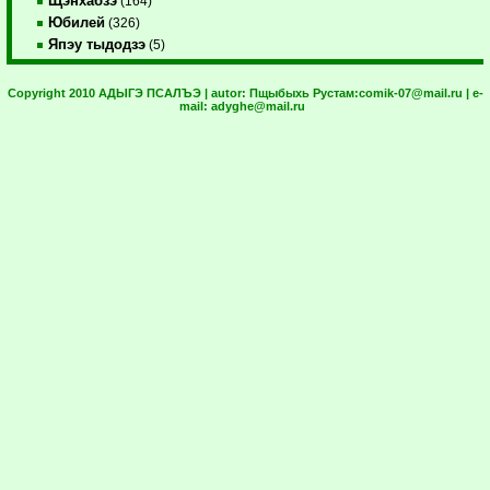
Щэнхабзэ
(164)
Юбилей
(326)
Япэу тыдодзэ
(5)
Copyright 2010 АДЫГЭ ПСАЛЪЭ | autor:
Пщыбыхь Рустам:
comik-07@mail.ru
| e-
mail:
adyghe@mail.ru