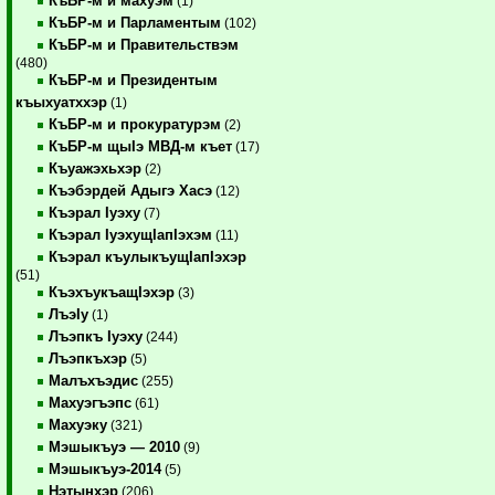
КъБР-м и махуэм
(1)
КъБР-м и Парламентым
(102)
КъБР-м и Правительствэм
(480)
КъБР-м и Президентым
къыхуатххэр
(1)
КъБР-м и прокуратурэм
(2)
КъБР-м щыIэ МВД-м къет
(17)
Къуажэхьхэр
(2)
Къэбэрдей Адыгэ Хасэ
(12)
Къэрал Iуэху
(7)
Къэрал IуэхущIапIэхэм
(11)
Къэрал къулыкъущIапIэхэр
(51)
КъэхъукъащIэхэр
(3)
ЛъэIу
(1)
Лъэпкъ Iуэху
(244)
Лъэпкъхэр
(5)
Малъхъэдис
(255)
Махуэгъэпс
(61)
Махуэку
(321)
Мэшыкъуэ — 2010
(9)
Мэшыкъуэ-2014
(5)
Нэтынхэр
(206)