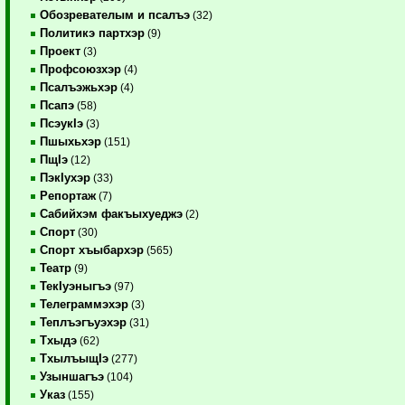
Обозревателым и псалъэ
(32)
Политикэ партхэр
(9)
Проект
(3)
Профсоюзхэр
(4)
Псалъэжьхэр
(4)
Псапэ
(58)
ПсэукIэ
(3)
Пшыхьхэр
(151)
ПщIэ
(12)
ПэкIухэр
(33)
Репортаж
(7)
Сабийхэм факъыхуеджэ
(2)
Спорт
(30)
Спорт хъыбархэр
(565)
Театр
(9)
ТекIуэныгъэ
(97)
Телеграммэхэр
(3)
Теплъэгъуэхэр
(31)
Тхыдэ
(62)
ТхылъыщIэ
(277)
Узыншагъэ
(104)
Указ
(155)