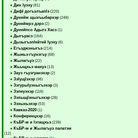
Дин Iуэху
(81)
ДифI догъэлъапIэ
(220)
Дунейм щыхъыбархэр
(248)
Дунеймрэ дэрэ
(2)
Дунейпсо Адыгэ Хасэ
(1)
Дыгъуасэ
(164)
ДызыгъэпIейтей Iуэху
(6)
Егъэджэныгъэ
(214)
Жыжьэ-гъунэгъу
(68)
Жылагъуэ
(22)
Жьыщхьэ махуэ
(13)
Зауэ гъуэгуанэхэр
(2)
ЗэIущIэхэр
(96)
ЗэгурыIуэныгъэхэр
(3)
Зэпеуэхэр
(116)
ЗэпыщIэныгъэхэр
(28)
Зэхыхьэхэр
(53)
Кавказ-2020
(1)
Конференцхэр
(16)
КъБР-м и Iэтащхьэ
(239)
КъБР-м и Жылагъуэ палатэм
(12)