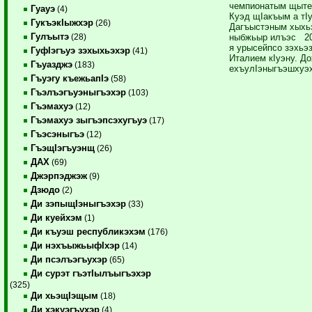
чемпионатым щытек
Гуауэ
(4)
Куэд щIакъым а тI
ГукъэкIыжхэр
(26)
Дагъыстэным хыхьэ
Гулъытэ
ныбжьыр илъэс 20
(28)
я урысейпсо зэхьэ
ГуфIэгъуэ зэхыхьэхэр
(41)
Италием кIуэну. Д
Гъуазджэ
(183)
ехъулIэныгъэшхуэх
Гъуэгу къежьапIэ
(58)
Гъэлъэгъуэныгъэхэр
(103)
Гъэмахуэ
(12)
Гъэмахуэ зыгъэпсэхугъуэ
(17)
Гъэсэныгъэ
(12)
ГъэщIэгъуэнщ
(26)
ДАХ
(69)
Джэрпэджэж
(9)
Дзюдо
(2)
Ди зэпыщIэныгъэхэр
(33)
Ди куейхэм
(1)
Ди къуэш республикэхэм
(176)
Ди нэхъыжьыфIхэр
(14)
Ди псэлъэгъухэр
(65)
Ди сурэт гъэтIылъыгъэхэр
(325)
Ди хьэщIэщым
(18)
Ди хэкуэгъухэр
(4)