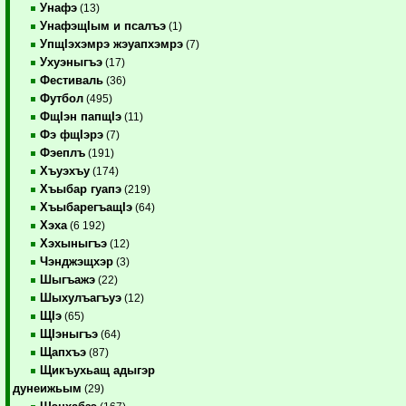
Унафэ
(13)
УнафэщIым и псалъэ
(1)
УпщIэхэмрэ жэуапхэмрэ
(7)
Ухуэныгъэ
(17)
Фестиваль
(36)
Футбол
(495)
ФщIэн папщIэ
(11)
Фэ фщIэрэ
(7)
Фэеплъ
(191)
Хъуэхъу
(174)
Хъыбар гуапэ
(219)
ХъыбарегъащIэ
(64)
Хэха
(6 192)
Хэхыныгъэ
(12)
Чэнджэщхэр
(3)
Шыгъажэ
(22)
Шыхулъагъуэ
(12)
ЩIэ
(65)
ЩIэныгъэ
(64)
Щапхъэ
(87)
Щикъухьащ адыгэр
дунеижьым
(29)