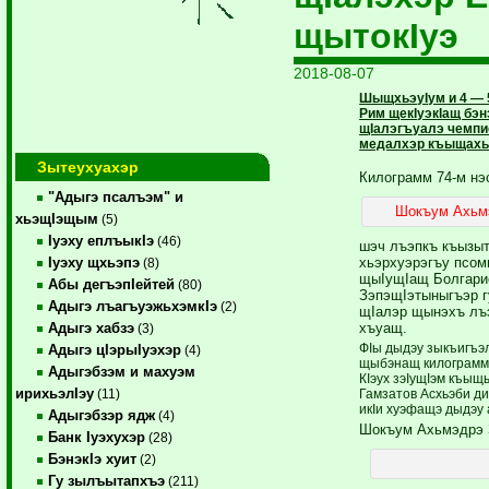
щытокIуэ
2018-08-07
ШыщхьэуIум и 4 — 
Рим щекIуэкIащ бэн
щIалэгъуалэ чемпи
медалхэр къыщахь
Зытеухуахэр
Килограмм 74-м нэ
"Адыгэ псалъэм" и
Шокъум Ахьмэ
хьэщIэщым
(5)
Iуэху еплъыкIэ
(46)
шэч лъэпкъ къызыт
хьэрхуэрэгъу псом
Iуэху щхьэпэ
(8)
щыIущIащ Болгар
Абы дегъэпIейтей
(80)
ЗэпэщIэтыныгъэр г
Адыгэ лъагъуэжьхэмкIэ
(2)
щIалэр щынэхъ лъ
хъуащ.
Адыгэ хабзэ
(3)
ФIы дыдэу зыкъигъэл
Адыгэ цIэрыIуэхэр
(4)
щыбэнащ килограмм 9
Адыгэбзэм и махуэм
КIэух зэIущIэм къы
ирихьэлIэу
Гамзатов Асхьэби д
(11)
икIи хуэфащэ дыдэу
Адыгэбзэр ядж
(4)
Шокъум Ахьмэдрэ 
Банк Iуэхухэр
(28)
БэнэкIэ хуит
(2)
Гу зылъытапхъэ
(211)