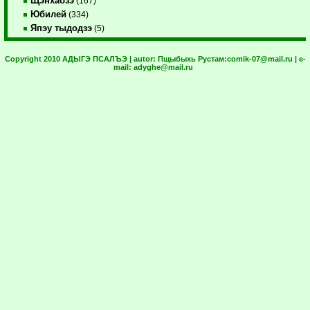
Щэнхабзэ
(167)
Юбилей
(334)
Япэу тыдодзэ
(5)
Copyright 2010 АДЫГЭ ПСАЛЪЭ | autor:
Пщыбыхь Рустам:
comik-07@mail.ru
| e-
mail:
adyghe@mail.ru