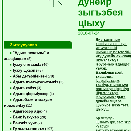
дунейр
зыгъэбея
цIыху
2018-07-24
Ди лъэпкъым
хэщIыныгъэшхуэ
Зытеухуахэр
игъуэтащ. И
ныбжьыр илъэс 90
"Адыгэ псалъэм" и
иту дунейм ехыжа
хьэщIэщым
(5)
Щхьэлахъуэ
Iэбубэчыр Iэдыщэс 
Iуэху еплъыкIэ
(46)
къуэр.
Iуэху щхьэпэ
(8)
БзэщIэныгъэлI,
Абы дегъэпIейтей
(78)
тхыдэдж,
IуэрыIуатэдж,
Адыгэ лъагъуэжьхэмкIэ
(2)
тхакIуэ, жылагъуэ
Адыгэ хабзэ
(3)
лэжьакIуэ цIэрыIуэ
Щхьэлахъуэ
Адыгэ цIэрыIуэхэр
(4)
Iэбубэчыр адыгэ
Адыгэбзэм и махуэм
дунейм пщIэрэ
щIыхьрэ зиIэу тета
ирихьэлIэу
(11)
цIыхущ.
Адыгэбзэр ядж
(4)
Банк Iуэхухэр
(28)
Ар псэуху и
щIэныгъэри, зэфIэкIр
БэнэкIэ хуит
(2)
къарури
Гу зылъытапхъэ
(197)
зытригъэлэжьар езы