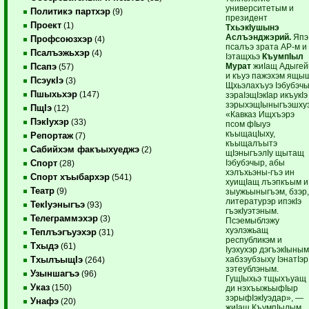
университетым и
Политикэ партхэр
(9)
президент
Проект
(1)
ТхьэкIушынэ
Аслъэнджэрий.
Япэ
Профсоюзхэр
(4)
псалъэ зрата АР-м и
Псалъэжьхэр
(4)
Iэтащхьэ
КъумпIыл
Мурат
жиIащ Адыге
Псапэ
(57)
и къуэ пажэхэм ящы
ПсэукIэ
(3)
Щхьэлахъуэ Iэбубэч
Пшыхьхэр
(147)
зэраIэщIэкIар икъукIэ
зэрыхэщIыныгъэшхуэ
ПщIэ
(12)
«Кавказ Ищхъэрэ
ПэкIухэр
(33)
псом фIыуэ
къыщацIыху,
Репортаж
(7)
къыщалъытэ
Сабийхэм факъыхуеджэ
(2)
щIэныгъэлIу щытащ
Iэбубэчыр, абы
Спорт
(28)
хэлъхьэны-гъэ ин
Спорт хъыбархэр
(541)
хуищIащ лъэпкъым и
Театр
(9)
зыужьыныгъэм, бзэр
литературэр ипэкIэ
ТекIуэныгъэ
(93)
гъэкIуэтэным.
Телеграммэхэр
(3)
Псэемыблэжу
хуэлэжьащ
Теплъэгъуэхэр
(31)
республикэм и
Тхыдэ
(61)
Iуэхухэр дэгъэкIыным
хабзэубзыху IэнатIэр
ТхылъыщIэ
(264)
зэтеублэным.
Узыншагъэ
(96)
ГущIыхьэ тщыхъуащ
Указ
(150)
ди нэхъыжьыфIыр
зэрыфIэкIуэдар», —
Унафэ
(20)
жиIащ КъумпIылым.