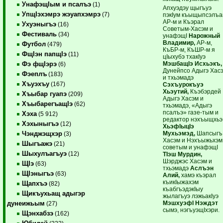
УнафэщIым и псалъэ
(1)
Апхуэдэу щыгъуэ
УпщIэхэмрэ жэуапхэмрэ
(7)
пэкIум къыщыпсэлъ
АР-м и Къэрал
Ухуэныгъэ
(16)
Советым-Хасэм и
Фестиваль
(34)
унафэщI
Нарожный
Владимир,
АР-м,
Футбол
(479)
КъБР-м, КъШР-м я
ФщIэн папщIэ
(11)
цIыхубэ тхакIуэ
МэшбащIэ Исхьэкъ,
Фэ фщIэрэ
(6)
Дунейпсо Адыгэ Хас
Фэеплъ
(183)
и тхьэмадэ
Хъуэхъу
(167)
Сэхъурокъуэ
Хьэутий,
Къэбэрдей
Хъыбар гуапэ
(209)
Адыгэ Хасэм и
ХъыбарегъащIэ
(62)
тхьэмадэ, «Адыгэ
псалъэ» газе-тым и
Хэха
(5 912)
редактор нэхъыщхьэ
Хэхыныгъэ
(12)
ХьэфIыцIэ
Мухьэмэд,
Шапсыгъ
Чэнджэщхэр
(3)
Хасэм и Нэхъыжьхэм
Шыгъажэ
(21)
советым и унафэщI
Шыхулъагъуэ
(12)
ТIэш Мурдин,
Шэрджэс Хасэм и
ЩIэ
(63)
тхьэмадэ
Аслъэн
ЩIэныгъэ
(63)
Алий,
хамэ къэрал
къикIыжахэм
Щапхъэ
(82)
къабгъэдэкIыу
Щикъухьащ адыгэр
жылагъуэ лэжьакIуэ
МэшхуэфI Нэждэт
дунеижьым
(27)
сымэ, нэгъуэщIхэри.
Щэнхабзэ
(162)