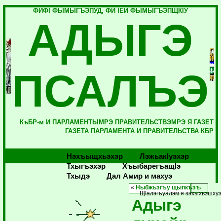
ФИФI ФЫМЫГЪЭПУД, ФИ IЕЙ ФЫМЫГЪЭПЩКIУ
АДЫГЭ
ПСАЛЪЭ
КъБР-м И ПАРЛАМЕНТЫМРЭ ПРАВИТЕЛЬСТВЭМРЭ Я ГАЗЕТ
ГАЗЕТА ПАРЛАМЕНТА И ПРАВИТЕЛЬСТВА КБР
Нэхъыщхьэхэр
Лэжьакlуэхэр
Тхыгъэхэр
Хъыбарегъащlэ
Тхыдэ
Дал Амир и махуэ
«
Ныбжьэгъу щыпкъэт
ЩIалэгъуалэм я зэхыхьэшхуэ
Адыгэ