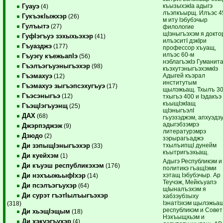
къызыхэкIа адыгэ
Гуауэ
(4)
лъэпкъырщ. Илъэс 4
ГукъэкIыжхэр
(26)
м иту Iэбубэчыр
Гулъытэ
(27)
филологие
щIэныгъэхэм я докто
ГуфIэгъуэ зэхыхьэхэр
(41)
илъэситI дэкIри
Гъуазджэ
(177)
профессор хъуащ,
илъэс 60-м
Гъуэгу къежьапIэ
(56)
нэблагъэкIэ Гуманит
Гъэлъэгъуэныгъэхэр
(98)
къэхутэныгъэхэмкIэ
Адыгей къэрал
Гъэмахуэ
(12)
институтым
Гъэмахуэ зыгъэпсэхугъуэ
(17)
щылэжьащ. Тхылъ 30
Гъэсэныгъэ
(12)
тхыгъэ 400 и Iэдакъэ
къыщIэкIащ
ГъэщIэгъуэнщ
(25)
щIэныгъэлI
ДАХ
(68)
гъуэзэджэм, апхуэдэ
адыгэбзэмрэ
Джэрпэджэж
(9)
литературэмрэ
Дзюдо
(2)
зэрырагъаджэ
тхылъипщI дунейм
Ди зэпыщIэныгъэхэр
(33)
къытригъэхьащ.
Ди куейхэм
(1)
Адыгэ Республикэм и
Ди къуэш республикэхэм
(176)
политикэ гъащIэми
хэтащ Iэбубэчыр. Ар
Ди нэхъыжьыфIхэр
(14)
Теучэж, Мейкъуапэ
Ди псэлъэгъухэр
(64)
щIыналъэхэм я
Ди сурэт гъэтIылъыгъэхэр
хабзэубзыху
IэнатIэхэм щылэжьащ
(318)
республикэм и Совет
Ди хьэщIэщым
(18)
Нэхъыщхьэм и
Ди хэкуэгъухэр
(4)