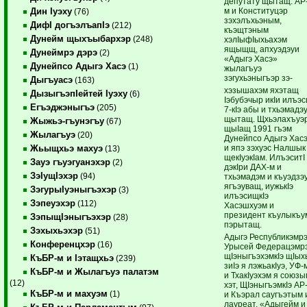
депутату щытащ. АР
м и Конституцэр
Дин Iуэху
(76)
зэхэлъхьэным,
ДифI догъэлъапIэ
(212)
къэщтэным
Дунейм щыхъыбархэр
(248)
хэлIыфIыхьахэм
ящыщщ, апхуэдэуи
Дунеймрэ дэрэ
(2)
«Адыгэ Хасэ»
Дунейпсо Адыгэ Хасэ
(1)
жылагъуэ
зэгухьэныгъэр зэ-
Дыгъуасэ
(163)
хэзышахэм яхэтащ
ДызыгъэпIейтей Iуэху
(6)
Iэбубэчыр икIи илъэс
Егъэджэныгъэ
(205)
7-кIэ абы и тхьэмадэ
щытащ. Щхьэлахъуэ
Жыжьэ-гъунэгъу
(67)
щыIащ 1991 гъэм
Жылагъуэ
(20)
Дунейпсо Адыгэ Хас
и япэ зэхуэс Налшык
Жьыщхьэ махуэ
(13)
щекIуэкIам. ИлъэситI
Зауэ гъуэгуанэхэр
(2)
дэкIри ДАХ-м и
ЗэIущIэхэр
(94)
тхьэмадэм и къуэдзэ
ягъэуващ, иужькIэ
ЗэгурыIуэныгъэхэр
(3)
илъэсищкIэ
Зэпеуэхэр
(112)
Хасэшхуэм и
президент къулыкъу
ЗэпыщIэныгъэхэр
(28)
пэрытащ.
Зэхыхьэхэр
(51)
Адыгэ Республикэмр
Конференцхэр
(16)
Урысей Федерацэмр
щIэныгъэхэмкIэ щIых
КъБР-м и Iэтащхьэ
(239)
зиIэ я лэжьакIуэ, УФ-
КъБР-м и Жылагъуэ палатэм
и ТхакIуэхэм я союз
(12)
хэт, ЩIэныгъэмкIэ АР
КъБР-м и махуэм
(1)
и Къэрал саугъэтым 
лауреат, «Адыгейм и