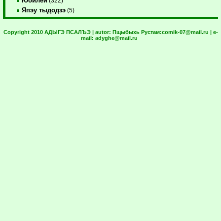
Юбилей
(322)
Япэу тыдодзэ
(5)
Copyright 2010 АДЫГЭ ПСАЛЪЭ | autor:
Пщыбыхь Рустам:
comik-07@mail.ru
| e-
mail:
adyghe@mail.ru