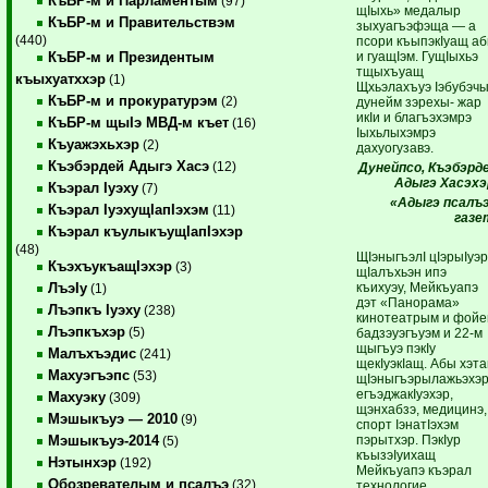
КъБР-м и Парламентым
(97)
щIыхь» медалыр
КъБР-м и Правительствэм
зыхуагъэфэща — а
(440)
псори къыпэкIуащ а
и гуащIэм. ГущIыхьэ
КъБР-м и Президентым
тщыхъуащ
къыхуатххэр
(1)
Щхьэлахъуэ Iэбубэч
КъБР-м и прокуратурэм
(2)
дунейм зэрехы- жар
икIи и благъэхэмрэ
КъБР-м щыIэ МВД-м къет
(16)
Iыхьлыхэмрэ
Къуажэхьхэр
(2)
дахуогузавэ.
Къэбэрдей Адыгэ Хасэ
(12)
Дунейпсо, Къэбэрд
Адыгэ Хасэхэ
Къэрал Iуэху
(7)
«Адыгэ псалъ
Къэрал IуэхущIапIэхэм
(11)
газе
Къэрал къулыкъущIапIэхэр
(48)
ЩIэныгъэлI цIэрыIуэ
КъэхъукъащIэхэр
(3)
щIалъхьэн ипэ
къихуэу, Мейкъуапэ
ЛъэIу
(1)
дэт «Панорама»
Лъэпкъ Iуэху
(238)
кинотеатрым и фой
Лъэпкъхэр
(5)
бадзэуэгъуэм и 22-м
щыгъуэ пэкIу
Малъхъэдис
(241)
щекIуэкIащ. Абы хэт
Махуэгъэпс
(53)
щIэныгъэрылажьэхэр
егъэджакIуэхэр,
Махуэку
(309)
щэнхабзэ, медицинэ,
Мэшыкъуэ — 2010
(9)
спорт IэнатIэхэм
пэрытхэр. ПэкIур
Мэшыкъуэ-2014
(5)
къызэIуихащ
Нэтынхэр
(192)
Мейкъуапэ къэрал
Обозревателым и псалъэ
(32)
технологие