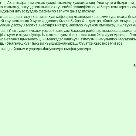
. — Ахэр къэралым илъэс куэдкIэ хьэлэлу хуэлэжьахэщ. Унагъуэм и быдагъэм
эч хэмылъу, апхуэдэхэм къащIохъуэ сабий зэчиифIэхэр, хабзэрэ нэмысрэ зыхэ
иджыри илъэс куэдкIэ фефIакIуэ зэпыту фызэдэпсэуну.
лъэпIащ, щытхъу тхылъхэр хуагъэфэщащ лъэпкъми къэралми гурэ псэкIэ бгъэ
ей къуажэм щыщ Хъупсырджэнхэ Хьэсэнбийрэ Хъаджэтрэ, Жанхъуэтекъуэ щы
ъужын дэсхэу Хъуэтхэ Хьэсэнрэ Ритэрэ, Зеикъуэ къуажэм къикIахэу Жылаухэ А
щ «Унагъуэм и илъэс» урысей зэпеуэм Бахъсэн районыр къызэрыщыхэжаныкI
фIыгъуэм и хъумакIуэщ» Iыхьэм япэ увыпIэр къыщахьащ Жылаухэ Арсенрэ Лел
мрэ етIуанэ щыхъуахэщ. «Къуажэдэс унагъуэ» зэпеуэм 3-нэ увыпIэр Къуэдзок
, «Унагъуэшхуэ» Iыхьэм къыщыхэжаныкIащ Хъуэтхэ Хьэсэнрэ Ритэрэ.
хащ районым и уэрэджыIакIуэхэмрэ къэфакIуэхэмрэ.
а