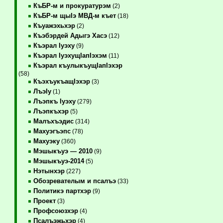
КъБР-м и прокуратурэм
(2)
КъБР-м щыIэ МВД-м къет
(18)
Къуажэхьхэр
(2)
Къэбэрдей Адыгэ Хасэ
(12)
Къэрал Iуэху
(9)
Къэрал IуэхущIапIэхэм
(11)
Къэрал къулыкъущIапIэхэр
(58)
КъэхъукъащIэхэр
(3)
ЛъэIу
(1)
Лъэпкъ Iуэху
(279)
Лъэпкъхэр
(5)
Малъхъэдис
(314)
Махуэгъэпс
(78)
Махуэку
(360)
Мэшыкъуэ — 2010
(9)
Мэшыкъуэ-2014
(5)
Нэтынхэр
(227)
Обозревателым и псалъэ
(33)
Политикэ партхэр
(9)
Проект
(3)
Профсоюзхэр
(4)
Псалъэжьхэр
(4)