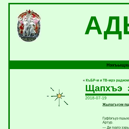
АД
Нэхъыщхь
«
КъБР-м и ТВ-мрэ радиом
Щапхъэ з
2018-07-19
Жылагъуэм пщI
ГуфIэгъуэ пшых
Артур.
— Ди гуапэ зэр