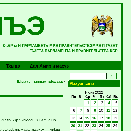
ЛЪЭ
КъБР-м И ПАРЛАМЕНТЫМРЭ ПРАВИТЕЛЬСТВЭМРЭ Я ГАЗЕТ
ГАЗЕТА ПАРЛАМЕНТА И ПРАВИТЕЛЬСТВА КБР
Тхыдэ
Дал Амир и махуэ
ЩIыхуэ тынным щIедзэж
»
Махуэгъэпс
Июнь 2022
Пн
Вт
Ср
Чт
Пт
Сб
Вс
1
2
3
4
5
6
7
8
9
10
11
12
13
14
15
16
17
18
19
 къалэнхэр зыгъэзащIэ Балъкъыз
20
21
22
23
24
25
26
р ефIэкIуэным хущIэкъухэу, — жиIащ