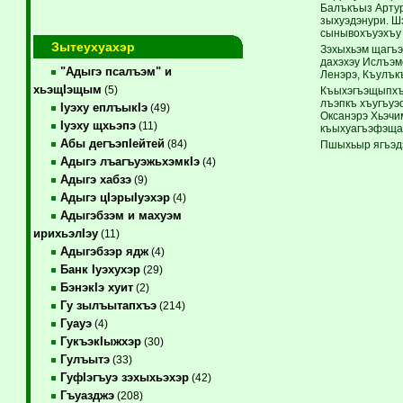
Балъкъыз Артур
зыхуэдэнури. Ш
сынывохъуэхъу 
Зытеухуахэр
Зэхыхьэм щагъэ
дахэхэу Ислъэм
"Адыгэ псалъэм" и
Ленэрэ, Къулък
хьэщIэщым
(5)
Къыхэгъэщыпхъэ
лъэпкъ хъугъуэ
Iуэху еплъыкIэ
(49)
Оксанэрэ Хьэчи
Iуэху щхьэпэ
(11)
къыхуагъэфэщащ
Абы дегъэпIейтей
(84)
Пшыхьыр ягъэдэ
Адыгэ лъагъуэжьхэмкIэ
(4)
Адыгэ хабзэ
(9)
Адыгэ цIэрыIуэхэр
(4)
Адыгэбзэм и махуэм
ирихьэлIэу
(11)
Адыгэбзэр ядж
(4)
Банк Iуэхухэр
(29)
БэнэкIэ хуит
(2)
Гу зылъытапхъэ
(214)
Гуауэ
(4)
ГукъэкIыжхэр
(30)
Гулъытэ
(33)
ГуфIэгъуэ зэхыхьэхэр
(42)
Гъуазджэ
(208)