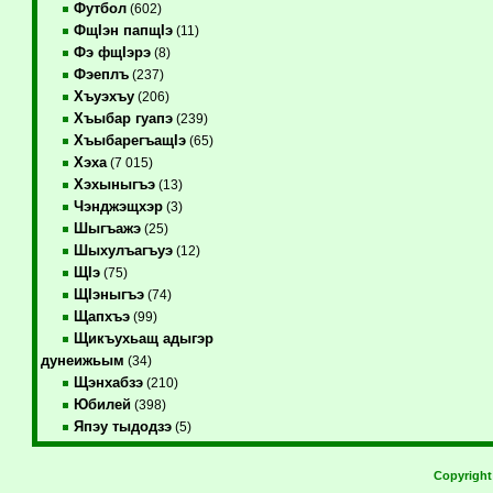
Футбол
(602)
ФщIэн папщIэ
(11)
Фэ фщIэрэ
(8)
Фэеплъ
(237)
Хъуэхъу
(206)
Хъыбар гуапэ
(239)
ХъыбарегъащIэ
(65)
Хэха
(7 015)
Хэхыныгъэ
(13)
Чэнджэщхэр
(3)
Шыгъажэ
(25)
Шыхулъагъуэ
(12)
ЩIэ
(75)
ЩIэныгъэ
(74)
Щапхъэ
(99)
Щикъухьащ адыгэр
дунеижьым
(34)
Щэнхабзэ
(210)
Юбилей
(398)
Япэу тыдодзэ
(5)
Copyrigh