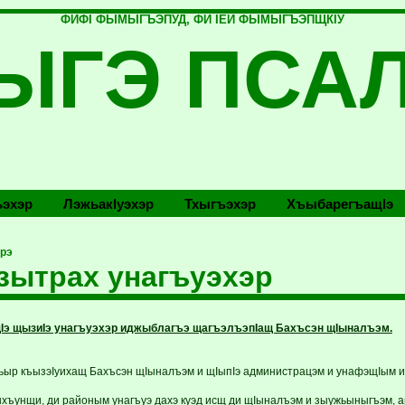
ФИФI ФЫМЫГЪЭПУД, ФИ IЕЙ ФЫМЫГЪЭПЩКIУ
ЫГЭ ПСА
эхэр
Лэжьакlуэхэр
Тхыгъэхэр
Хъыбарегъащlэ
рэ
ытрах унагъуэхэр
э щызиIэ унагъуэхэр иджыблагъэ щагъэлъэпIащ Бахъсэн щIыналъэм.
ьыр къызэIуихащ Бахъсэн щIыналъэм и щIыпIэ администрацэм и унафэщIым и
ыхъунщи, ди районым унагъуэ дахэ куэд исщ ди щIыналъэм и зыужьыныгъэм, а