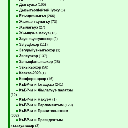
Дыгъуасэ
(165)
ДызыгъэпIейтей Iуэху
(6)
Егъэджэныгъэ
(266)
Жыжьэ-гъунэгъу
(73)
Жылагъуэ
(27)
Жьыщхьэ махуэ
(13)
Зауэ гъуэгуанэхэр
(2)
ЗэIущIэхэр
(111)
ЗэгурыIуэныгъэхэр
(3)
Зэпеуэхэр
(137)
ЗэпыщIэныгъэхэр
(28)
Зэхыхьэхэр
(56)
Кавказ-2020
(1)
Конференцхэр
(16)
КъБР-м и Iэтащхьэ
(241)
КъБР-м и Жылагъуэ палатэм
(12)
КъБР-м и махуэм
(1)
КъБР-м и Парламентым
(129)
КъБР-м и Правительствэм
(602)
КъБР-м и Президентым
къыхуатххэр
(3)