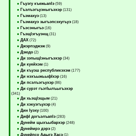
Гъуэгу къежьапIэ
(59)
Гъэлъэгъуэныгъэхэр
(131)
Гъэмахуэ
(13)
Гъэмахуэ зыгъэпсэхугъуэ
(18)
Гъэсэныгъэ
(16)
ГъэщIэгъуэнщ
(31)
ДАХ
(72)
Джэрпэджэж
(9)
Дзюдо
(2)
Ди зэпыщIэныгъэхэр
(34)
Ди куейхэм
(1)
Ди къуэш республикэхэм
(177)
Ди нэхъыжьыфIхэр
(16)
Ди псэлъэгъухэр
(86)
Ди сурэт гъэтIылъыгъэхэр
(341)
Ди хьэщIэщым
(21)
Ди хэкуэгъухэр
(4)
Дин Iуэху
(100)
ДифI догъэлъапIэ
(283)
Дунейм щыхъыбархэр
(248)
Дунеймрэ дэрэ
(2)
Дунейпсо Адыгэ Хасэ
(1)