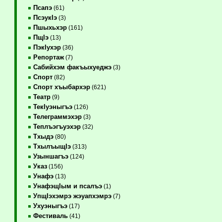
Псапэ
(61)
ПсэукIэ
(3)
Пшыхьхэр
(161)
ПщIэ
(13)
ПэкIухэр
(36)
Репортаж
(7)
Сабийхэм факъыхуеджэ
(3)
Спорт
(82)
Спорт хъыбархэр
(621)
Театр
(9)
ТекIуэныгъэ
(126)
Телеграммэхэр
(3)
Теплъэгъуэхэр
(32)
Тхыдэ
(80)
ТхылъыщIэ
(313)
Узыншагъэ
(124)
Указ
(156)
Унафэ
(13)
УнафэщIым и псалъэ
(1)
УпщIэхэмрэ жэуапхэмрэ
(7)
Ухуэныгъэ
(17)
Фестиваль
(41)