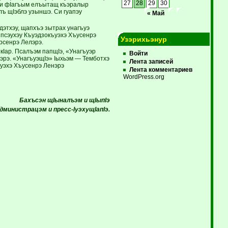
27
28
29
30
, и фIагъым елъытащ къэралыр
лъ щIэблэ узыншэ. Си гуапэу
« Май
дэтхэу, щапхъэ зытрах унагъуэ
псэухэу Къуэдзокъуэхэ Хъусенрэ
Узэрихьэнур
рсенрэ Лелэрэ.
ар. Псалъэм папщIэ, «Унагъуэр
Войти
эрэ. «УнагъуэщIэ» Iыхьэм — Темботхэ
Лента записей
ъуэхэ Хъусенрэ Ленэрэ
Лента комментариев
WordPress.org
Бахъсэн щIыналъэм и щIыпIэ
дминистрацэм и пресс-IуэхущIапIэ.