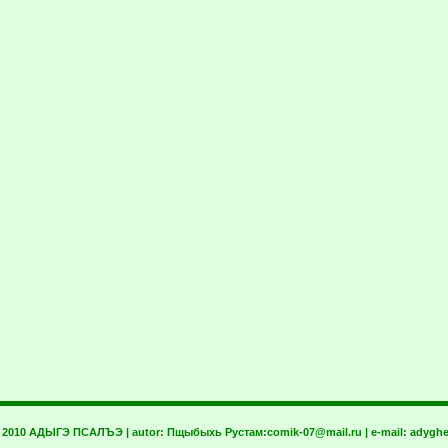
t 2010 АДЫГЭ ПСАЛЪЭ | autor:
Пщыбыхь Рустам:
comik-07@mail.ru
| e-mail:
adyghe