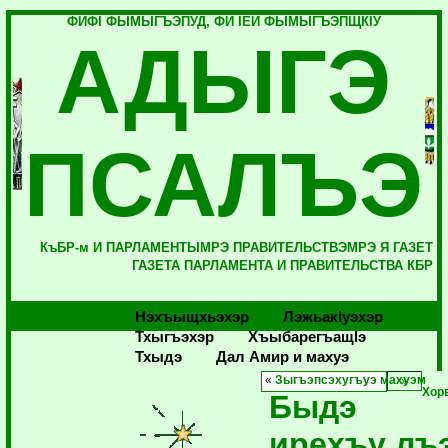
ФИФI ФЫМЫГЪЭПУД, ФИ IЕЙ ФЫМЫГЪЭПЩКIУ
АДЫГЭ
ПСАЛЪЭ
КъБР-м И ПАРЛАМЕНТЫМРЭ ПРАВИТЕЛЬСТВЭМРЭ Я ГАЗЕТ
ГАЗЕТА ПАРЛАМЕНТА И ПРАВИТЕЛЬСТВА КБР
Нэхъыщхьэхэр
Лэжьакlуэхэр
Тхыгъэхэр
Хъыбарегъащlэ
Тхыдэ
Дал Амир и махуэ
«
Зыгъэпсэхугъуэ махуэм
Хор
Быдэ
ирехъу лъ