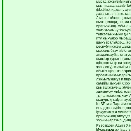
мурад зэхъуэкIыныгъ
къыпищащ адэкIэ Та
фIэфIмэ, иджыну ху
дэзыIыгъ лъэпкъ мащ
Лъэпкъыбзэр щыкъэ
къэтщтэнщи, псоми 
ирагъэхьащ. Абы къ
халъхьэжыну зэхъуэ
тепсэлъыхьыжу ди п
иту жыхуаIэр мыращ
щыкъэралыбзэщ, аб
республикэхэм щык
къэралыбзэу иIэ ст
анэдэлъхубзэ статус
къокIыр курыт щIэны
щIэсхэм мыр си анэ
зэрыхэту) жызыIэм 
абыкIэ щIэныгъэ зри
проектым къызэригъ
лэжьыгъэшхуэ и пщэ
сабийм зыхуей бзэр 
къытщIэхъуэ щIэблэ
зджынур» жиIэу, езы
тынш къыхимыхыу. А
къагурыдгъэIуэн хуе
КъБР-м и Парламент
егъэджэнымкIэ, щIэн
IуэхухэмкIэ и минис
иригъэхьащ апхуэдэ
зэрымыарэзыр, дыщог
Къэбэрдей Адыгэ Ха
Мухьэмэд
жиIащ лъ