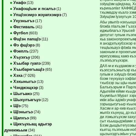
Унафэ
(13)
зэIущIэм щIидзащ. Х
кърихьэлIат КАФФЕД
УнафэщIым и псалъэ
(1)
тхьэмадэу къалэ зэм
УпщIэхэмрэ жэуапхэмрэ
(7)
ЗэIущIэм Iуэхугъуи 
Ухуэныгъэ
(17)
Абы увыпIэ нэхъыщх
блэкIа пIалъэм Гъэзэ
Фестиваль
(41)
иджыблагъэ Урысей 
Футбол
(603)
депутат гупым лъэп
ФщIэн папщIэ
хьа законопроектым
(11)
я анэдэлъхубзэхэр 
Фэ фщIэрэ
(8)
тещIыхьауэ фIэкIа 
Фэеплъ
(237)
законым и проектым 
иригузэващ хамэ къ
Хъуэхъу
(206)
лъэпкъэгъухэри.
Хъыбар гуапэ
(239)
ДАХ-м и къудамэм и
ХъыбарегъащIэ
(65)
къэпсэлъэныгъэр къ
гупым и зэIущIэ блэк
Хэха
(7 026)
бзэм теухуауэ зэфIа
Хэхыныгъэ
(13)
тхыбзэр зы щIы-ным
Балъкъэрым и Парл
Чэнджэщхэр
(3)
Адыгейм ейми къыди
Шыгъажэ
(25)
КъумпIыл Мурат зэр
Шыхулъагъуэ
икIи абы адэкIэ уна
(12)
зэрыщыгугъыр къых
ЩIэ
(75)
Хасэм и ар-хив къы
ЩIэныгъэ
(74)
жыпIэ хъунущ, дэ къ
ди лэжьэгъухэм заху
Щапхъэ
(99)
сыт къыщыдэкIами з
Щикъухьащ адыгэр
Бзэм дыщIытегузэвых
къитщ лъэпкъым нобэ
дунеижьым
(34)
щызыхэдгъэкIын уты