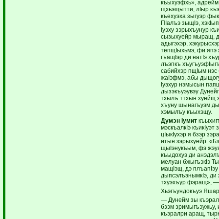
къыхуэфхь», адрейм 
щхьэщытти, лIыр къэ
къехуэха зыгуэр фы
ПIалъэ зыщIэ, хэкIы
Iуэху зэрыхъунур къи
сызыхуейр мыращ, д
адыгэхэр, хэкурысхэ
тепщIыхьмэ, фи япэ
гъащIэр ди натIэ хъу
лъэпкъ хъугъуэфIыг
сабийхэр пщIым нэс 
жаIэфмэ, абы дыщог
Iуэхур нэмысын папщ
дызэкъуэувэу Дунейп
тхылъ ттхын хуейщ х
хъуну шынагъуэм дыз
хэмылъу къыхэщу.
Думэн Iумит
къыхиг
мэскъалкIэ къикIуэт
цIыкIухэр я бзэр зэ
итын зэрыхуейр. «Б
щыIэнукъым, фэ жэ
къыдохуэ ди анэдэл
мелуан бжыгъэкIэ Ты
мащIэщ, дэ плъапIэу 
дыпсэлъэнымкIэ, ди 
тхуэхъур фэращ», —
Хьэгъундокъуэ Яшар
— Дунейм зы къэрал
бзэм зримыгъэужьу,
къэралри аращ, тырк