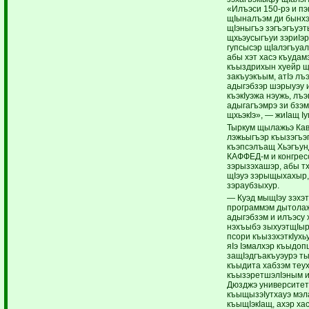
«Илъэси 150-рэ и пэ
щIыналъэм ди бынхэр
щIэныгъэ зэгъэгъуэ
щхьэусыгъуи зэриIэр
гупсысэр щIалэгъуа
абы хэт хасэ къудам
къыздрихын хуейр щ
закъуэкъым, атIэ лъ
адыгэбзэр шэрыуэу 
къэкIуэжа нэужь, лъ
адыгагъэмрэ зи бзэ
щхьэкIэ», — жиIащ Iу
Тыркум щылажьэ Кав
лэжьыгъэр къызэгъэ
къэпсэлъащ Хьэгъун
КАФФЕД-м и конгрес
зэрызэхашэр, абы т
щIэуэ зэрыщыхахыр,
зэраубзыхур.
— Куэд мыщIэу зэхэ
программэм дытолаж
адыгэбзэм и илъэсу 
нэхъыбэ зыхуэтщIыр
псори къызэхэткIухь
яIэ Iэмалхэр къыдоп
защIэдгъакъуэурэ т
къыдита хабзэм теух
къызэретшэлIэным и
Дюзджэ университет
къыщызэIутхауэ мэла
къыщIэкIащ, ахэр ха