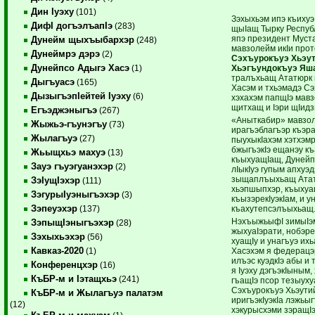
Дин Iуэху
(101)
Зэхыхьэм ипэ къихуэ
ДифI догъэлъапIэ
(283)
щыIащ Тырку Республ
япэ президент Муст
Дунейм щыхъыбархэр
(248)
мавзолейм икIи прот
Дунеймрэ дэрэ
(2)
Сэхъурокъуэ Хьэу
Дунейпсо Адыгэ Хасэ
Хьэгъундокъуэ Яш
(1)
тралъхьащ Ататюрк 
Дыгъуасэ
(165)
Хасэм и тхьэмадэ Сэ
ДызыгъэпIейтей Iуэху
(6)
хэхахэм папщIэ мав
щитхащ и Iэри щIид
Егъэджэныгъэ
(267)
«Аныткабир» мавзоле
Жыжьэ-гъунэгъу
(73)
ирагъэблагъэр къэр
Жылагъуэ
(27)
пыухыкIахэм хэтхэмр
бжыгъэкIэ ещанэу к
Жьыщхьэ махуэ
(13)
къыхуащIащ, Дунейп
Зауэ гъуэгуанэхэр
(2)
лIыкIуэ гупым апхуэ
зыщаплъыхьащ Атат
ЗэIущIэхэр
(111)
хьэпшыпхэр, къыхуащ
ЗэгурыIуэныгъэхэр
(3)
къызэрекIуэкIам, и у
Зэпеуэхэр
къахутепсэлъыхьащ
(137)
НэхъыжьыфI зимыIэм
ЗэпыщIэныгъэхэр
(28)
жыхуаIэрати, нобэр
Зэхыхьэхэр
(56)
хуащIу и унагъуэ их
Кавказ-2020
Хасэхэм я федерацэ
(1)
илъэс куэдкIэ абы и 
Конференцхэр
(16)
я Iуэху дэгъэкIыным
КъБР-м и Iэтащхьэ
(241)
гъащIэ псор тезыуху
Сэхъурокъуэ Хьэути
КъБР-м и Жылагъуэ палатэм
иригъэкIуэкIа лэжьы
(12)
хэкурысхэми зэращIэр