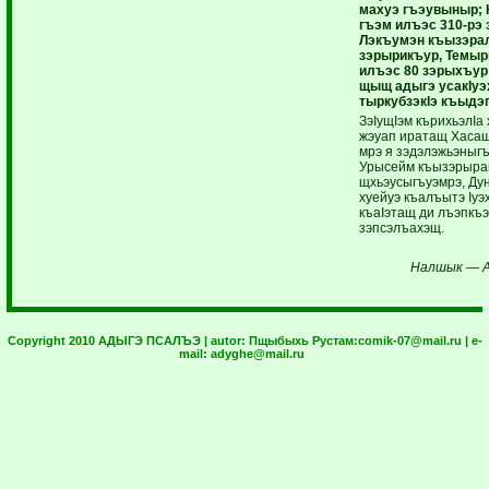
махуэ гъэувыныр; 
гъэм илъэс 310-рэ
Лэкъумэн къызэрал
зэрырикъур, Темыр
илъэс 80 зэрыхъур
щыщ адыгэ усакIуэх
тыркубзэкIэ къыдэ
ЗэIущIэм кърихьэлIа
жэуап иратащ Хасащ
мрэ я зэдэлэжьэныг
Урысейм къызэрыра
щхьэусыгъуэмрэ, Ду
хуейуэ къалъытэ Iуэх
къаIэтащ ди лъэпкъэ
зэпсэлъахэщ.
Налшык — А
Copyright 2010 АДЫГЭ ПСАЛЪЭ | autor:
Пщыбыхь Рустам:
comik-07@mail.ru
| e-
mail:
adyghe@mail.ru