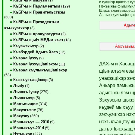
КъБР-м и махуэм
(1)
и гуащIэр щапхъэ ку
КъБР-м и Парламентым
НэхъыжьыфIым къилэ
(129)
ЩIыхь тхылъымрэ д
КъБР-м и Правительствэм
Аслъэн хуигъэфэща
(603)
КъБР-м и Президентым
Адыге
къыхуатххэр
(3)
КъБР-м и прокуратурэм
(2)
КъБР-м щыIэ МВД-м къет
(18)
Къуажэхьхэр
Абхъазым,
(2)
Къэбэрдей Адыгэ Хасэ
(12)
Къэрал Iуэху
(9)
ДАХ-м и Хасащ
Къэрал IуэхущIапIэхэм
(11)
Къэрал къулыкъущIапIэхэр
щIыналъэм езы
(58)
унафэщIхэр зэч
КъэхъукъащIэхэр
(3)
Анкара пэмыжы
ЛъэIу
(1)
Лъэпкъ Iуэху
(279)
адыгэ жылэм щр
Лъэпкъхэр
(5)
Зэхуэсым щызэ
Малъхъэдис
(314)
къудей мыхъуу,
Махуэгъэпс
(78)
зэкъуэшхэр нэх
Махуэку
(360)
нэхъ къащтэу ж
Мэшыкъуэ — 2010
(9)
Мэшыкъуэ-2014
(5)
дагъэтIысхьащ 
Нэтынхэр
(227)
зыхуэдэ щымыIэ жыл