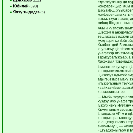
Щэнхабзэ
(211)
едгъэкIуэкIыну ди м
Юбилей
конференцыр, абы 
(398)
дихьакIэщ, хъыбарег
Япэу тыдодзэ
(5)
конференцым хэтыну
зыкъытхуагъэзащ, дя
жиIащ Щоджэн Iэмин
Абы и къэпсэлъэны
щIэсхэм я анэдэлъх
тещIыхьауэ яджми х
куэд зэригъэпIейтей
Къэбэр- дей-Балъкъ
къулыкъущIапIэхэм 
унафэхэр ягъэхьэзы
зэрыхурагъэхьар, а 
Хасэхэм я тхьэмадэх
Iэминат зи гугъу ищ
къыщыпсалъэм жиIа
щызекIуэ адыгэбзэм
адыгэбзэмрэ макъ зэ
игъэзэгъэным теухуа
къайхъулIэмэ, адыгэ
къызэрилъытэр.
— Мыбы теухуа еплъ
хуэдэу, ауэ унафэ тр
Iуэхур нэхъ кIуэтэн
КъумпIылым зэрызых
Iэтащхьэм АР-м и щI
къыщызэрагъэпэщу I
къащтэну къалэн зэ
екIуэкIынущ. — жиI
«Егъэджэныгъэм и Iу