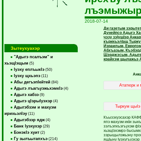
лъэмыжыр
2018-07-14
Ди газетым зэрыте
Дунейпсо Адыгэ Ха
чэзу зэIущIэр Анка
кърихьэлIащ Тырку
Израилым, Европэм
Зытеухуахэр
Абхъазым, Къэбэр
Шэрджэсым, Адыгей
"Адыгэ псалъэм" и
крайхэм щылажьэ А
хьэщIэщым
(5)
Iуэху еплъыкIэ
(50)
Анк
Iуэху щхьэпэ
(11)
Абы дегъэпIейтей
(84)
Ататюрк и 
Адыгэ лъагъуэжьхэмкIэ
(4)
Адыгэ хабзэ
(9)
Адыгэ цIэрыIуэхэр
(4)
Тыркум щыIэ 
Адыгэбзэм и махуэм
ирихьэлIэу
(11)
Къызэхуэсахэр КАФФ
Адыгэбзэр ядж
(4)
япэ махуэм икIи зы
Банк Iуэхухэр
зэлъэпкъэгъухэм фIэ
(29)
хьэщIэхэмрэ бысым
БэнэкIэ хуит
(2)
зэрыщылэжьэну прог
Гу зылъытапхъэ
(214)
ящIыну Iуэхугъуэхэр