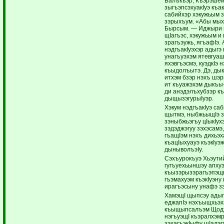
Балъкъэр, Къэрэшей
зыгъэпсэхуакIуэ къа
сабийхэр хэкужьым 
зэрыхъум. «Абы мых
Бырсым. — Иджыри 
щIагъэс, хэкужьым и 
зрагъэужь, ягъафIэ.
нэдгъакIуэхэр адыгэ
унагъуэхэм ятевгуаш
яхэвгъэсмэ, куэдкIэ 
къыдолъытэ. Дэ, ды
итхэм бзэр нэхъ шэ
ит къуажэхэм дыкъы
ди анэдэлъхубзэр къ
дыщызэгурыIуэр.
Хэкум нэдгъакIуэ са
щытмэ, ныбжьыщIэ з
зэныбжьэгъу цIыкIух
зэдэджэгуу зэхэсамэ,
гъащIэм нэхъ дихьэх
къацIыхуауэ къэкIуэ
дыныволъэIу.
Сэхъурокъуэ Хьэутий
гугъуехьыншэу апхуэ
къызэрызэрагъэпэщ
гъэмахуэм къэкIуэну 
ирагъэсыну унафэ з
ХамэщI щыпсэу адыг
еджапIэ нэхъыщхьэх
къыщыпсалъэм Щоджэ
нэгъуэщI къэралхэмр
зэхагъэкIыфу щIалэг