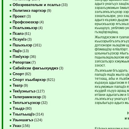
адыгэ унагъуэ защIэщ
Обозревателым и псалъэ
(33)
зэрахъумэжын Iэмал
Политикэ партхэр
(9)
зэлъэпкъэгъухэр зэр
зэхалъхьэри, унэ зэ
Проект
(3)
адыгэ къуажэ дыдэм 
Профсоюзхэр
(4)
ерыскъыхэр ягъэхьэ
Псалъэжьхэр
къыщоуэ, уеблэмэ ун
(4)
гъэщIэрэщIащ.
Псапэ
(61)
Жылэдэсхэм я гуапа
ПсэукIэ
(3)
къызэрыбгъэлъэгъуэ
Пшыхьхэр
дэтхэнэри хьэщIэм щ
(161)
фIэмащIэу елIалIэрт
ПщIэ
(13)
шхыныгъуэхэр яIыг
ПэкIухэр
(36)
пщыхьэщхьэшхэм ирих
зэпсалъэрэ хэкужьы
Репортаж
(7)
зэхэст.
Сабийхэм факъыхуеджэ
(3)
Лъэпкъым бгъэдэлъ 
Спорт
(82)
папщIэ ящIа жылэ цIы
тетхащ, абы и лъабж
Спорт хъыбархэр
(621)
кърахуа адыгэхэм я 
Театр
(9)
яхъумэжын папщIэ я
къудей хъууэ аращ м
ТекIуэныгъэ
(127)
итIани адыгагъэм и 
Телеграммэхэр
(3)
лъэпкъэгъу унагъуэ 
Теплъэгъуэхэр
зэрыIыгърэ адыгэ жь
(32)
Тхыдэ
(80)
ТхылъыщIэ
(314)
и 
Узыншагъэ
(124)
Указ
(156)
ЕтIуанэ махуэм и п