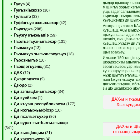
дыдэр щыпсэу къэра
Гуауэ
(4)
м щIигъу зэрыс хэг
ГукъэкIыжхэр
(30)
ущызэдэпсэлъынымрэ 
кърихырт къэрал зэм
Гулъытэ
(33)
къуэшхэмрэ ди шыпх
ГуфIэгъуэ зэхыхьэхэр
(42)
Анкара щылажьэ КАФ
Гъуазджэ
(208)
хуэщIащ. Абы цIыкI
щыхуагъасэ, адыгэ 
Гъуэгу къежьапIэ
(59)
шхапIэ, хьэщIэ къегъ
Гъэлъэгъуэныгъэхэр
(131)
хьэщIэщ хуэдэу ди л
Гъэмахуэ
лъэпкъ шхынхэр щап
(13)
щызэрахьэу.
Гъэмахуэ зыгъэпсэхугъуэ
(18)
Илъэси 150-м щIигъ
Гъэсэныгъэ
(16)
шэрджэсхэм адыгагъ
ГъэщIэгъуэнщ
зэрагъэшэрыуэр, къ
(31)
хуэфащэу зэрагъасэр
ДАХ
(72)
жьэр щытлъэгъуащ К
Джэрпэджэж
(9)
пэш Iэхуитлъэхуитхэр
дагъэлъэгъуащ, ибгъ
Дзюдо
(2)
зи цIэ шхапIэхэр иIэу
Ди зэпыщIэныгъэхэр
(34)
Ди куейхэм
(1)
ДАХ-м и тхьэм
Ди къуэш республикэхэм
(177)
Хьэгъундок
Ди нэхъыжьыфIхэр
(16)
Ди псэлъэгъухэр
(86)
Ди сурэт гъэтIылъыгъэхэр
ДАХ-м и ЩI
(341)
нэхъыщхьэмрэ
Ди хьэщIэщым
(21)
Ди хэкуэгъухэр
(4)