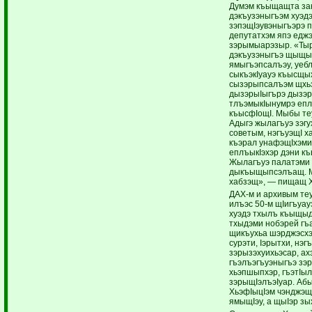
Думэм къыщащта за
дэкъузэныгъэм хуэд
зэпэщIэувэныгъэрэ 
депутатхэм япэ еджэг
зэрымыарэзыр. «Ты
дэкъузэныгъэ щыщыIа
ямыгъэпсалъэу, уеб
сыкъэкIуауэ къысщы
сызэрыпсалъэм щхьэ
дызэрыIыгърэ дызэр
тлъэмыкIынумрэ епл
къысфIощI. Мыбы те
Адыгэ жылагъуэ зэгу
советым, нэгъуэщI ха
къэрал унафэщIхэми
еплъыкIэхэр дэни к
Жылагъуэ палатэми 
дыкъыщыпсэлъащ. Мы
хабзэщ», — пищащ Х
ДАХ-м и архивым те
илъэс 50-м щIигъуау
хуэдэ тхылъ къыщыд
тхыдэми нобэрей гъ
щикъухьа шэрджэсхэм
сурэти, Iэрытхи, нэг
зэрызэхуихьэсар, ах
гъэлъэгъуэныгъэ зэр
хьэпшыпхэр, гъэтIы
зэрыщIэлъэIуар. Абы
ХьэфIыцIэм чэнджэщ
ямыщIэу, а щыIэр зы