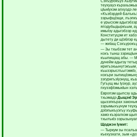
Сэхъурокъуэ Хьэутий
теухуауэ кърахьэжьа
цIыкIухэм апхуэдэ л
«Къэбэрдей-Балъкъэ
зэрыфщIэщи, лъэпкъ
е урысхэм адыгэбзэр
япэдубыдыркъым, ау
имыIэу адыгэбзэр ид
Конституцэм ит хабз
дытету ди щIэблэр ед
— жиIащ Сэхъурокъу
— Зы тхыбзэм тет ан
нэхъ тынш зэрищIы
къыпищащ абы. — М
дунейм адыгэу тетыр
иригъэхьынутэкъым 
къызэрыслъытэмкIэ,
нэхъри зыпищIэжын
зэгуригъэIуэнущ, къ
Гугъущ мы Iуэхур, ау
пхузэфIэмыкIын хэл
Европэм щыпсэу ады
тхьэмадэ
ДыщэкI Эр
щызэпкърах законым
зэрымыхъунум теухуа
дэIэпыкъуэгъу хъуф
хамэ къэралхэм щып
тхылъкIэ зэрызыхуа
Щоджэн Iумит:
— Тыркум зы псалъаф
къехуэхати, зым «д