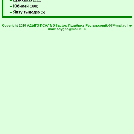
Щэнхабзэ
(211)
Юбилей
(398)
Япэу тыдодзэ
(5)
Copyright 2010 АДЫГЭ ПСАЛЪЭ | autor:
Пщыбыхь Рустам:
comik-07@mail.ru
| e-
mail:
adyghe@mail.ru
6