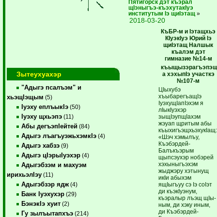
Пятигорск дэт къэрал
щIэныгъэ-къэхутакIуэ
институтым Iэ щиIэтащ
»
2018-03-20
КъБР-м и Iэтащхьэ
КIуэкIуэ Юрий Iэ
щиIэтащ Налшык
къалэм дэт
гимназие №14-м
къыщызэрагъэпэ
Зытеухуахэр
а хэхыпIэ участкэ
№107-м
"Адыгэ псалъэм" и
ЦIыхубэ
хъыбарегъащIэ
хьэщIэщым
(5)
IуэхущIапIэхэм я
Iуэху еплъыкIэ
(50)
лIыкIуэхэр
Iуэху щхьэпэ
зыщIэупщIахэм
(11)
жэуап щритым абы
Абы дегъэпIейтей
(84)
къыхигъэщхьэхукIащ
Адыгэ лъагъуэжьхэмкIэ
(4)
«Шэч хэмылъу,
Къэбэрдей-
Адыгэ хабзэ
(9)
Балъкъэрым
Адыгэ цIэрыIуэхэр
(4)
щыпсэухэр нобэрей
хэхыныгъэхэм
Адыгэбзэм и махуэм
жыджэру хэтынущ
ирихьэлIэу
(11)
икIи абыхэм
Адыгэбзэр ядж
ящIыгъуу сэ Iэ соIэт
(4)
ди къэкIуэнум,
Банк Iуэхухэр
(29)
къэралыр лъэщ щIы-
БэнэкIэ хуит
(2)
ным, ди хэку иным,
ди Къэбэрдей-
Гу зылъытапхъэ
(214)