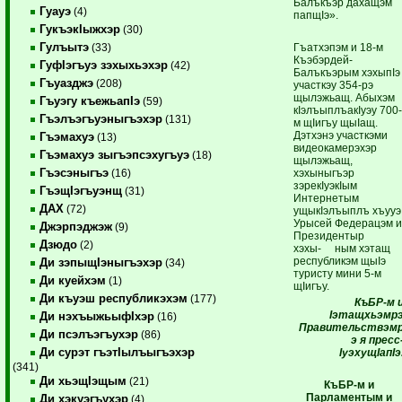
Балъкъэр дахащэм
Гуауэ
(4)
папщIэ».
ГукъэкIыжхэр
(30)
Гулъытэ
Гъатхэпэм и 18-м
(33)
Къэбэрдей-
ГуфIэгъуэ зэхыхьэхэр
(42)
Балъкъэрым хэхыпIэ
Гъуазджэ
(208)
участкэу 354-рэ
щылэжьащ. Абыхэм
Гъуэгу къежьапIэ
(59)
кIэлъыплъакIуэу 700
Гъэлъэгъуэныгъэхэр
(131)
м щIигъу щыIащ.
Дэтхэнэ участкэми
Гъэмахуэ
(13)
видеокамерэхэр
Гъэмахуэ зыгъэпсэхугъуэ
(18)
щылэжьащ,
Гъэсэныгъэ
хэхыныгъэр
(16)
зэрекIуэкIым
ГъэщIэгъуэнщ
(31)
Интернетым
ДАХ
(72)
ущыкIэлъыплъ хъууэ
Урысей Федерацэм 
Джэрпэджэж
(9)
Президентыр
Дзюдо
(2)
хэхы- ным хэтащ
республикэм щыIэ
Ди зэпыщIэныгъэхэр
(34)
туристу мини 5-м
Ди куейхэм
(1)
щIигъу.
Ди къуэш республикэхэм
(177)
КъБР-м 
Iэтащхьэмр
Ди нэхъыжьыфIхэр
(16)
Правительствэм
Ди псэлъэгъухэр
(86)
э
я пресс
Ди сурэт гъэтIылъыгъэхэр
IуэхущIапIэ
(341)
Ди хьэщIэщым
(21)
КъБР-м и
Парламентым и
Ди хэкуэгъухэр
(4)