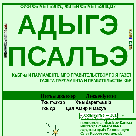
ФИФI ФЫМЫГЪЭПУД, ФИ IЕЙ ФЫМЫГЪЭПЩКIУ
АДЫГЭ
ПСАЛЪЭ
КъБР-м И ПАРЛАМЕНТЫМРЭ ПРАВИТЕЛЬСТВЭМРЭ Я ГАЗЕТ
ГАЗЕТА ПАРЛАМЕНТА И ПРАВИТЕЛЬСТВА КБР
Нэхъыщхьэхэр
Лэжьакlуэхэр
Тхыгъэхэр
Хъыбарегъащlэ
Тхыдэ
Дал Амир и махуэ
«
Хэхыныгъэ — 2018
УФ-м и Президентым и
полномочнэ лIыкIуэу Кавказ
Ищхъэрэ федеральнэ
округым щыIэ Белавенцев
Олег КурортологиемкIэ