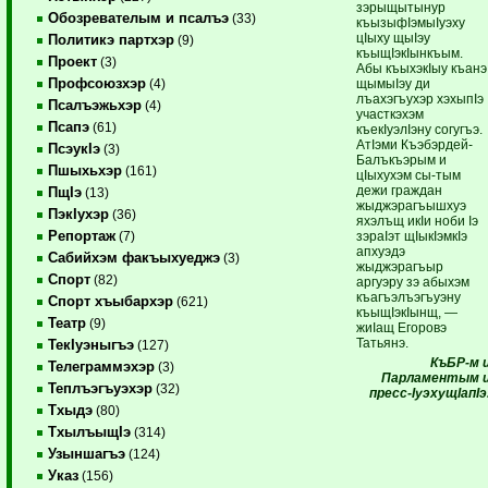
зэрыщытынур
Обозревателым и псалъэ
(33)
къызыфIэмыIуэху
цIыху щыIэу
Политикэ партхэр
(9)
къыщIэкIынкъым.
Проект
(3)
Абы къыхэкIыу къанэ
Профсоюзхэр
щымыIэу ди
(4)
лъахэгъухэр хэхыпIэ
Псалъэжьхэр
(4)
участкэхэм
Псапэ
(61)
къекIуэлIэну согугъэ.
АтIэми Къэбэрдей-
ПсэукIэ
(3)
Балъкъэрым и
Пшыхьхэр
(161)
цIыхухэм сы-тым
дежи граждан
ПщIэ
(13)
жыджэрагъышхуэ
ПэкIухэр
(36)
яхэлъщ икIи ноби Iэ
Репортаж
зэраIэт щIыкIэмкIэ
(7)
апхуэдэ
Сабийхэм факъыхуеджэ
(3)
жыджэрагъыр
Спорт
(82)
аргуэру зэ абыхэм
къагъэлъэгъуэну
Спорт хъыбархэр
(621)
къыщIэкIынщ, —
Театр
(9)
жиIащ Егоровэ
Татьянэ.
ТекIуэныгъэ
(127)
КъБР-м 
Телеграммэхэр
(3)
Парламентым 
Теплъэгъуэхэр
(32)
пресс-IуэхущIапIэ
Тхыдэ
(80)
ТхылъыщIэ
(314)
Узыншагъэ
(124)
Указ
(156)