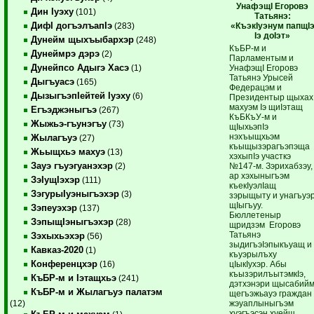
УнафэщI Егоровэ
Дин Iуэху
(101)
Татьянэ:
ДифI догъэлъапIэ
«КъэкIуэнум папщI
(283)
Iэ доIэт»
Дунейм щыхъыбархэр
(248)
КъБР-м и
Дунеймрэ дэрэ
(2)
Парламентым и
Дунейпсо Адыгэ Хасэ
УнафэщI Егоровэ
(1)
Татьянэ Урысей
Дыгъуасэ
(165)
Федерацэм и
ДызыгъэпIейтей Iуэху
(6)
Президентыр щыхах
махуэм Iэ щиIэтащ
Егъэджэныгъэ
(267)
КъБКъУ-м и
Жыжьэ-гъунэгъу
(73)
щIыхьэпIэ
нэхъыщхьэм
Жылагъуэ
(27)
къыщызэрагъэпэща
Жьыщхьэ махуэ
(13)
хэхыпIэ участкэ
Зауэ гъуэгуанэхэр
№147-м. Зэрихабзэу,
(2)
ар хэхыныгъэм
ЗэIущIэхэр
(111)
къекIуэлIащ
ЗэгурыIуэныгъэхэр
(3)
зэрыщыту и унагъуэ
щIыгъуу.
Зэпеуэхэр
(137)
Бюллетеныр
ЗэпыщIэныгъэхэр
(28)
щридзэм Егоровэ
Татьянэ
Зэхыхьэхэр
(56)
зыдигъэIэпыкъуащ и
Кавказ-2020
(1)
къуэрылъху
Конференцхэр
цIыкIухэр. Абы
(16)
къызэрилъытэмкIэ,
КъБР-м и Iэтащхьэ
(241)
дэтхэнэри щысабий
КъБР-м и Жылагъуэ палатэм
щегъэжьауэ граждан
жэуаплыныгъэм
(12)
хуэгъэсэн хуейщ.