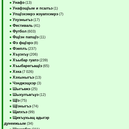
Унафэ
(13)
УнафэщIым и псалъэ
(1)
УпщIэхэмрэ жэуапхэмрэ
(7)
Ухуэныгъэ
(17)
Фестиваль
(41)
Футбол
(603)
ФщIэн папщIэ
(11)
Фэ фщIэрэ
(8)
Фэеплъ
(237)
Хъуэхъу
(206)
Хъыбар гуапэ
(239)
ХъыбарегъащIэ
(65)
Хэха
(7 026)
Хэхыныгъэ
(13)
Чэнджэщхэр
(3)
Шыгъажэ
(25)
Шыхулъагъуэ
(12)
ЩIэ
(75)
ЩIэныгъэ
(74)
Щапхъэ
(99)
Щикъухьащ адыгэр
дунеижьым
(34)