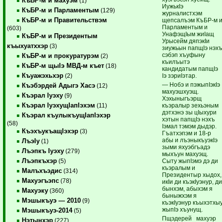
КъБР-м и махуэм
(1)
ИужькIэ
КъБР-м и Парламентым
(129)
журналистхэм
КъБР-м и Правительствэм
щепсалъэм КъБР-м 
Парламентым и
(603)
УнафэщIым жиIащ
КъБР-м и Президентым
Урысейм дяпэкIи
къыхуатххэр
(3)
зиужьын папщIэ нэх
сэбэп хъуфыну
КъБР-м и прокуратурэм
(2)
къилъытэ
КъБР-м щыIэ МВД-м къет
(18)
кандидатым папщIэ
Къуажэхьхэр
Iэ зэриIэтар.
(2)
— Нобэ и пэжыпIэкIэ
Къэбэрдей Адыгэ Хасэ
(12)
махуэшхуэщ.
Къэрал Iуэху
(9)
Хэхыныгъэрщ
Къэрал IуэхущIапIэхэм
къэралыр зехьэным
(11)
дэтхэнэ зы цIыхури
Къэрал къулыкъущIапIэхэр
хэтын папщIэ нэхъ
(58)
Iэмал тэмэм дыдэр.
КъэхъукъащIэхэр
(3)
Гъатхэпэм и 18-р
абы и лъэныкъуэкIэ
ЛъэIу
(1)
зыми яхуэбгъадэ
Лъэпкъ Iуэху
(279)
мыхъун махуэщ.
Лъэпкъхэр
Сыту жыпIэмэ дэ ди
(5)
къэралым и
Малъхъэдис
(314)
Президентыр хыдох,
Махуэгъэпс
(78)
икIи ди къэкIуэнур, д
бынхэм, абыхэм я
Махуэку
(360)
быныжхэм я
Мэшыкъуэ — 2010
(9)
къэкIуэнур къыхэтхы
жыпIэ хъунущ.
Мэшыкъуэ-2014
(5)
Пщэдерей махуэр
Нэтынхэр
(227)