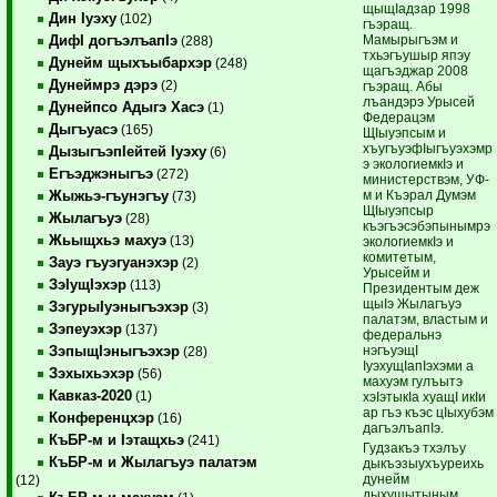
щыщIадзар 1998
Дин Iуэху
(102)
гъэращ.
Мамырыгъэм и
ДифI догъэлъапIэ
(288)
тхьэгъушыр япэу
Дунейм щыхъыбархэр
(248)
щагъэджар 2008
Дунеймрэ дэрэ
(2)
гъэращ. Абы
лъандэрэ Урысей
Дунейпсо Адыгэ Хасэ
(1)
Федерацэм
Дыгъуасэ
(165)
ЩIыуэпсым и
хъугъуэфIыгъуэхэмр
ДызыгъэпIейтей Iуэху
(6)
э экологиемкIэ и
Егъэджэныгъэ
(272)
министерствэм, УФ-
м и Къэрал Думэм
Жыжьэ-гъунэгъу
(73)
ЩIыуэпсыр
Жылагъуэ
(28)
къэгъэсэбэпынымрэ
Жьыщхьэ махуэ
(13)
экологиемкIэ и
комитетым,
Зауэ гъуэгуанэхэр
(2)
Урысейм и
ЗэIущIэхэр
(113)
Президентым деж
щыIэ Жылагъуэ
ЗэгурыIуэныгъэхэр
(3)
палатэм, властым и
Зэпеуэхэр
(137)
федеральнэ
нэгъуэщI
ЗэпыщIэныгъэхэр
(28)
IуэхущIапIэхэми а
Зэхыхьэхэр
(56)
махуэм гулъытэ
Кавказ-2020
(1)
хэIэтыкIа хуащI икIи
ар гъэ къэс цIыхубэм
Конференцхэр
(16)
дагъэлъапIэ.
КъБР-м и Iэтащхьэ
(241)
Гудзакъэ тхэлъу
КъБР-м и Жылагъуэ палатэм
дыкъэзыухъуреихь
дунейм
(12)
дыхущытыным,