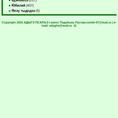
Щэнхабзэ
(217)
Юбилей
(407)
Япэу тыдодзэ
(5)
Copyright 2010 АДЫГЭ ПСАЛЪЭ | autor:
Пщыбыхь Рустам:
comik-07@mail.ru
| e-
mail:
adyghe@mail.ru
11