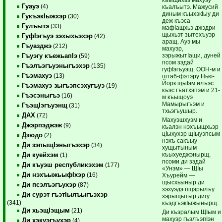
Гуауэ
(4)
къалъытэ. Мажусий
диным къыхэкIыу ди
ГукъэкIыжхэр
(30)
деж къэса
Гулъытэ
(33)
мафIащхьэ джэдри
щыхьэт зытехъуэр
ГуфIэгъуэ зэхыхьэхэр
(42)
аращ. Ауэ мы
Гъуазджэ
(212)
махуэр,
зэрыжытIащи, дуней
Гъуэгу къежьапIэ
(59)
псом зэдай
Гъэлъэгъуэныгъэхэр
(135)
гуфIэгъуэщ. ООН-м и
Гъэмахуэ
(13)
штаб-фэтэру Нью-
Йорк щыIэм илъэс
Гъэмахуэ зыгъэпсэхугъуэ
(19)
къэс гъатхэпэм и 21-
Гъэсэныгъэ
(16)
м къыщоуэ
Мамырыгъэм и
ГъэщIэгъуэнщ
(31)
тхьэгъушыр.
ДАХ
(72)
Махуэшхуэм и
Джэрпэджэж
(9)
къалэн нэхъыщхьэр
цIыхухэр щIыуэпсым
Дзюдо
(2)
нэхъ сакъыу
Ди зэпыщIэныгъэхэр
(34)
хущытыным
къыхуеджэнырщ,
Ди куейхэм
(1)
псоми ди зэдай
Ди къуэш республикэхэм
(177)
«Унэм» — ЩIы
Ди нэхъыжьыфIхэр
(16)
Хъурейм —
щысхьыныр ди
Ди псэлъэгъухэр
(87)
зэхуэдэ пщэрылъу
Ди сурэт гъэтIылъыгъэхэр
зэрыщытыр дигу
(341)
къэдгъэкIыжынырщ.
Ди хьэщIэщым
(21)
Ди къэралым ЩIым и
махуэр гъэлъэпIэн
Ди хэкуэгъухэр
(4)