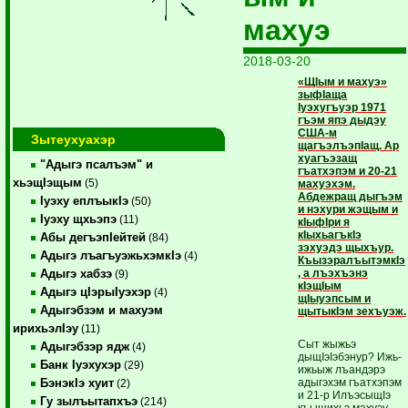
махуэ
2018-03-20
«ЩIым и махуэ»
зыфIаща
Iуэхугъуэр 1971
гъэм япэ дыдэу
США-м
Зытеухуахэр
щагъэлъэпIащ. Ар
хуагъэзащ
"Адыгэ псалъэм" и
гъатхэпэм и 20-21
хьэщIэщым
(5)
махуэхэм.
Абдежращ дыгъэм
Iуэху еплъыкIэ
(50)
и нэхури жэщым и
Iуэху щхьэпэ
(11)
кIыфIри я
кIыхьагъкIэ
Абы дегъэпIейтей
(84)
зэхуэдэ щыхъур.
Адыгэ лъагъуэжьхэмкIэ
(4)
КъызэралъытэмкIэ
, а лъэхъэнэ
Адыгэ хабзэ
(9)
кIэщIым
Адыгэ цIэрыIуэхэр
(4)
щIыуэпсым и
Адыгэбзэм и махуэм
щытыкIэм зехъуэж.
ирихьэлIэу
(11)
Сыт жыжьэ
Адыгэбзэр ядж
(4)
дыщIэIэбэнур? Ижь-
Банк Iуэхухэр
(29)
ижьыж лъандэрэ
адыгэхэм гъатхэпэм
БэнэкIэ хуит
(2)
и 21-р ИлъэсыщIэ
Гу зылъытапхъэ
(214)
къыщихьэ махуэу