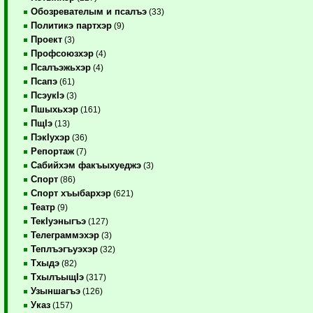
Обозревателым и псалъэ
(33)
Политикэ партхэр
(9)
Проект
(3)
Профсоюзхэр
(4)
Псалъэжьхэр
(4)
Псапэ
(61)
ПсэукIэ
(3)
Пшыхьхэр
(161)
ПщIэ
(13)
ПэкIухэр
(36)
Репортаж
(7)
Сабийхэм факъыхуеджэ
(3)
Спорт
(86)
Спорт хъыбархэр
(621)
Театр
(9)
ТекIуэныгъэ
(127)
Телеграммэхэр
(3)
Теплъэгъуэхэр
(32)
Тхыдэ
(82)
ТхылъыщIэ
(317)
Узыншагъэ
(126)
Указ
(157)