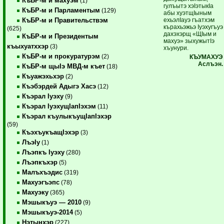
КъБР-м и махуэм
(1)
гулъытэ хэIэтыкIа
КъБР-м и Парламентым
(129)
абы хуэтщIыным
ехьэлIауэ гъатхэм
КъБР-м и Правительствэм
кърахьэжьэ Iуэхугъуэ
(625)
дахэхэрщ «ЩIым и
КъБР-м и Президентым
махуэ» зыхужытIэ
къыхуатххэр
(3)
хъунури.
КъБР-м и прокуратурэм
(2)
КЪУМАХУЭ
Аслъэн.
КъБР-м щыIэ МВД-м къет
(18)
Къуажэхьхэр
(2)
Къэбэрдей Адыгэ Хасэ
(12)
Къэрал Iуэху
(9)
Къэрал IуэхущIапIэхэм
(11)
Къэрал къулыкъущIапIэхэр
(59)
КъэхъукъащIэхэр
(3)
ЛъэIу
(1)
Лъэпкъ Iуэху
(280)
Лъэпкъхэр
(5)
Малъхъэдис
(319)
Махуэгъэпс
(78)
Махуэку
(365)
Мэшыкъуэ — 2010
(9)
Мэшыкъуэ-2014
(5)
Нэтынхэр
(227)