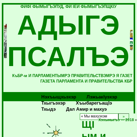
ФИФI ФЫМЫГЪЭПУД, ФИ IЕЙ ФЫМЫГЪЭПЩКIУ
АДЫГЭ
ПСАЛЪЭ
КъБР-м И ПАРЛАМЕНТЫМРЭ ПРАВИТЕЛЬСТВЭМРЭ Я ГАЗЕТ
ГАЗЕТА ПАРЛАМЕНТА И ПРАВИТЕЛЬСТВА КБР
Нэхъыщхьэхэр
Лэжьакlуэхэр
Тхыгъэхэр
Хъыбарегъащlэ
Тхыдэ
Дал Амир и махуэ
« Мы махуэхэм
Хэхыныгъэ — 2018
ЩI
ым и