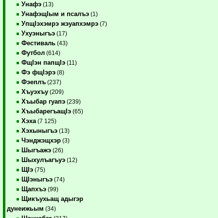
Унафэ
(13)
УнафэщIым и псалъэ
(1)
УпщIэхэмрэ жэуапхэмрэ
(7)
Ухуэныгъэ
(17)
Фестиваль
(43)
Футбол
(614)
ФщIэн папщIэ
(11)
Фэ фщIэрэ
(8)
Фэеплъ
(237)
Хъуэхъу
(209)
Хъыбар гуапэ
(239)
ХъыбарегъащIэ
(65)
Хэха
(7 125)
Хэхыныгъэ
(13)
Чэнджэщхэр
(3)
Шыгъажэ
(26)
Шыхулъагъуэ
(12)
ЩIэ
(75)
ЩIэныгъэ
(74)
Щапхъэ
(99)
Щикъухьащ адыгэр
дунеижьым
(34)