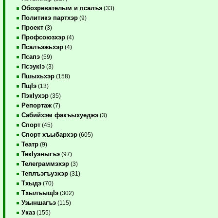
Обозревателым и псалъэ
(33)
Политикэ партхэр
(9)
Проект
(3)
Профсоюзхэр
(4)
Псалъэжьхэр
(4)
Псапэ
(59)
ПсэукIэ
(3)
Пшыхьхэр
(158)
ПщIэ
(13)
ПэкIухэр
(35)
Репортаж
(7)
Сабийхэм факъыхуеджэ
(3)
Спорт
(45)
Спорт хъыбархэр
(605)
Театр
(9)
ТекIуэныгъэ
(97)
Телеграммэхэр
(3)
Теплъэгъуэхэр
(31)
Тхыдэ
(70)
ТхылъыщIэ
(302)
Узыншагъэ
(115)
Указ
(155)