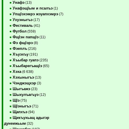
Унафэ
(13)
УнафэщIым и псалъэ
(1)
УпщIэхэмрэ жэуапхэмрэ
(7)
Ухуэныгъэ
(17)
Фестиваль
(41)
Футбол
(559)
ФщIэн папщIэ
(11)
Фэ фщIэрэ
(8)
Фэеплъ
(216)
Хъуэхъу
(191)
Хъыбар гуапэ
(235)
ХъыбарегъащIэ
(65)
Хэха
(6 638)
Хэхыныгъэ
(13)
Чэнджэщхэр
(3)
Шыгъажэ
(23)
Шыхулъагъуэ
(12)
ЩIэ
(75)
ЩIэныгъэ
(71)
Щапхъэ
(94)
Щикъухьащ адыгэр
дунеижьым
(32)