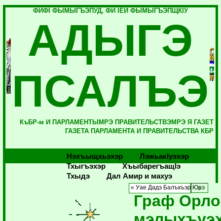
ФИФI ФЫМЫГЪЭПУД, ФИ IЕЙ ФЫМЫГЪЭПЩКIУ
АДЫГЭ
ПСАЛЪЭ
КъБР-м И ПАРЛАМЕНТЫМРЭ ПРАВИТЕЛЬСТВЭМРЭ Я ГАЗЕТ
ГАЗЕТА ПАРЛАМЕНТА И ПРАВИТЕЛЬСТВА КБР
Нэхъыщхьэхэр
Лэжьакlуэхэр
Тхыгъэхэр
Хъыбарегъащlэ
Тхыдэ
Дал Амир и махуэ
« Уае Дадэ Балъкъэр Юрэ
Граф Орло
мэлыхъуэ