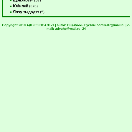
Щэнхабзэ
(187)
Юбилей
(376)
Япэу тыдодзэ
(5)
Copyright 2010 АДЫГЭ ПСАЛЪЭ | autor:
Пщыбыхь Рустам:
comik-07@mail.ru
| e-
mail:
adyghe@mail.ru
24