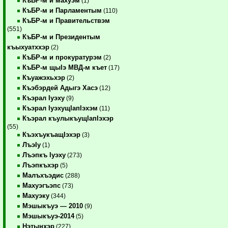
КъБР-м и махуэм
(1)
КъБР-м и Парламентым
(110)
КъБР-м и Правительствэм
(551)
КъБР-м и Президентым
къыхуатххэр
(2)
КъБР-м и прокуратурэм
(2)
КъБР-м щыIэ МВД-м къет
(17)
Къуажэхьхэр
(2)
Къэбэрдей Адыгэ Хасэ
(12)
Къэрал Iуэху
(9)
Къэрал IуэхущIапIэхэм
(11)
Къэрал къулыкъущIапIэхэр
(55)
КъэхъукъащIэхэр
(3)
ЛъэIу
(1)
Лъэпкъ Iуэху
(273)
Лъэпкъхэр
(5)
Малъхъэдис
(288)
Махуэгъэпс
(73)
Махуэку
(344)
Мэшыкъуэ — 2010
(9)
Мэшыкъуэ-2014
(5)
Нэтынхэр
(227)