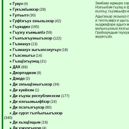
Замбако иджыри зэры
Гуауэ
(4)
Нэхъыбэм гъуэщ е ф
ГукъэкIыжхэр
(28)
къохъу, гъуэжьыфэ 
Гулъытэ
(30)
Адыгэхьэр зезыхуэ г
и теплъэмрэ и щыты
ГуфIэгъуэ зэхыхьэхэр
(42)
хьэджафэри адыгэ 
Гъуазджэ
(195)
мэлыхъуэхьэ) яхэты
Гъуэгу къежьапIэ
Грейхаундым теухуа
(59)
жыуегъэIэ.
Гъэлъэгъуэныгъэхэр
(122)
Гъэмахуэ
(13)
Гъэмахуэ зыгъэпсэхугъуэ
(18)
Гъэсэныгъэ
(14)
ГъэщIэгъуэнщ
(31)
ДАХ
(69)
Джэрпэджэж
(9)
Дзюдо
(2)
Ди зэпыщIэныгъэхэр
(34)
Ди куейхэм
(1)
Ди къуэш республикэхэм
(177)
Ди нэхъыжьыфIхэр
(16)
Ди псэлъэгъухэр
(80)
Ди сурэт гъэтIылъыгъэхэр
(340)
Ди хьэщIэщым
(19)
Ди хэкуэгъухэр
(4)