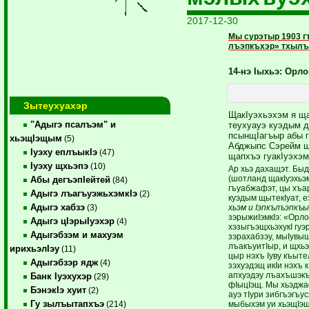
2017-12-30
Мы сурэтыр 1903 г
лъэпкъхэр» тхыл
14-нэ Iыхьэ: Орло
Зытеухуахэр
ЩакIуэхьэхэм я щ
"Адыгэ псалъэм" и
теухуауэ куэдым д
псынщIагъыр абы 
хьэщIэщым
(5)
Абджыпс Сэрейм щ
Iуэху еплъыкIэ
(47)
щапхъэ гуакIуэхэм
Iуэху щхьэпэ
(10)
Ар хьэ дахащэт. Быд
(шотланд щакIуэхьэм
Абы дегъэпIейтей
(84)
гъуабжафэт, цы хъар
Адыгэ лъагъуэжьхэмкIэ
(2)
куэдым щытекIуат, е
Адыгэ хабзэ
хьэм и Iэпкълъэпкъы
(3)
зэрыжиIэмкIэ: «Орл
Адыгэ цIэрыIуэхэр
(4)
хэзыгъэщхьэхукI гу
Адыгэбзэм и махуэм
зэрахабзэу, мыIувыщ
лъакъуитIыр, и щхьэ
ирихьэлIэу
(11)
цыр нэхъ Iуву къыт
Адыгэбзэр ядж
(4)
зэхуэдэщ икIи нэхъ 
апхуэдэу лъахъшэкъы
Банк Iуэхухэр
(29)
фIыцIэщ. Мы хьэджа
БэнэкIэ хуит
(2)
ауэ тIури зибгъэгъу
Гу зылъытапхъэ
мыбыхэм уи хьэщIэщр
(214)