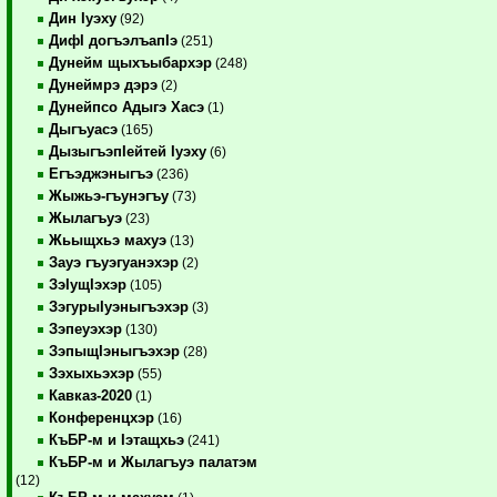
Дин Iуэху
(92)
ДифI догъэлъапIэ
(251)
Дунейм щыхъыбархэр
(248)
Дунеймрэ дэрэ
(2)
Дунейпсо Адыгэ Хасэ
(1)
Дыгъуасэ
(165)
ДызыгъэпIейтей Iуэху
(6)
Егъэджэныгъэ
(236)
Жыжьэ-гъунэгъу
(73)
Жылагъуэ
(23)
Жьыщхьэ махуэ
(13)
Зауэ гъуэгуанэхэр
(2)
ЗэIущIэхэр
(105)
ЗэгурыIуэныгъэхэр
(3)
Зэпеуэхэр
(130)
ЗэпыщIэныгъэхэр
(28)
Зэхыхьэхэр
(55)
Кавказ-2020
(1)
Конференцхэр
(16)
КъБР-м и Iэтащхьэ
(241)
КъБР-м и Жылагъуэ палатэм
(12)