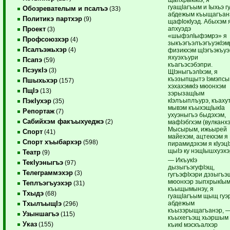
гуащIагъым и Iыхьэ г
Обозревателым и псалъэ
(33)
абдежым къыщагъан
Политикэ партхэр
(9)
щафIокIуэд. Абыхэм 
апхуэдэ
Проект
(3)
«шыфэлIыфэмрэ» я
Профсоюзхэр
(4)
зыкъэгъэлъэгъуэкIэ
Псалъэжьхэр
(4)
физикхэм щIэгъэкъуэ
яхуэхъури
Псапэ
(59)
къагъэсэбэпри.
ПсэукIэ
(3)
ЩIэныгъэлIхэм, я
къэзыпщытэ Iэмэпсы
Пшыхьхэр
(157)
хэхахэмкIэ мюонхэм
ПщIэ
(13)
зэрызащIым
кIэлъыплъурэ, къаху
ПэкIухэр
(35)
мывэм къыхэщIыкIа
Репортаж
(7)
ухуэныгъэ быдэхэм,
Сабийхэм факъыхуеджэ
(2)
мафIэбгхэм (вулканхэ
Мысырым, ижьырей
Спорт
(41)
майехэм, ацтекхэм я
Спорт хъыбархэр
(598)
пирамидэхэм я кIуэц
щыIэ ку нэщIышхуэхэ
Театр
(9)
— ИкъукIэ
ТекIуэныгъэ
(97)
дызыгъэгуфIэщ,
Телеграммэхэр
(3)
гугъэфIхэри дэзыгъэ
мюонхэр зыпхрыкIы
Теплъэгъуэхэр
(31)
къыщымынэу, я
Тхыдэ
(68)
гуащIагъым щыщ гуэ
абдежым
ТхылъыщIэ
(296)
къызэрыщагъанэр, 
Узыншагъэ
(115)
къыхегъэщ хьэршым
Указ
(155)
къикI мэскъалхэр