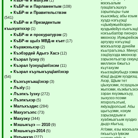
КъБР-м и махуэм
(1)
мэскъалым
КъБР-м и Парламентым
(108)
гуащIагъэшхуэ
зэрыпкъры-тым
КъБР-м и Правительствэм
къыхэкIыу, абы езым
(541)
хуэдэ нэгъуэщI
КъБР-м и Президентым
«цIыкIужьейхэри»
къыхуатххэр
(1)
куэдыкIейуэ къегъэщI
нэхъыбапIэр пионрэ
КъБР-м и прокуратурэм
(2)
мюонхэу. Иужьрейхэ
КъБР-м щыIэ МВД-м къет
(17)
аргуэру нэгъуэщI
мэскъалхэр дунейм
Къуажэхьхэр
(2)
къытрагъэхьэ. Минус
Къэбэрдей Адыгэ Хасэ
(12)
зэщIэузэда мюонхэр
зэрызелъатэр секун
Къэрал Iуэху
(9)
миллион бжыгъэ
Къэрал IуэхущIапIэхэм
(11)
къутахуэм
Къэрал къулыкъущIапIэхэр
къызэщIиубыдэ зэма
кIэщI дыдэм хуэдизщ
(54)
Ахэр, ЩIым тет
КъэхъукъащIэхэр
(3)
цIыхухэми, псэущхьэ
ЛъэIу
(1)
жыгхэми, къэкIыгъэх
зэран яхуэмыхъуу,
Лъэпкъ Iуэху
(272)
зыхуэзэ псоми
Лъэпкъхэр
(5)
япхролъэтыкI,
Малъхъэдис
(284)
якIуэцIропсыкI. Абы
щыгъуэми, нэхум
Махуэгъэпс
(73)
зэрызидзым и
Махуэку
(344)
хуабжьагъым хуэдиз
дыдэ яIыгъщ.
Мэшыкъуэ — 2010
(9)
АтIэми, езы мэскъал
Мэшыкъуэ-2014
(5)
пкъыгъуэ Iувхэм
Нэтынхэр
(227)
щапхрыкIкIэ, я