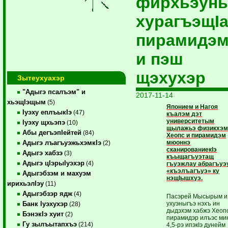
фирхьэун
хурагъэщI
пирамидэ
и пэш
щэхухэр
Зытеухуахэр
"Адыгэ псалъэм" и
2017-11-14
хьэщIэщым
(5)
Японием и Нагоя
Iуэху еплъыкIэ
(47)
къалэм дэт
университетым
Iуэху щхьэпэ
(10)
щылажьэ физикхэ
Абы дегъэпIейтей
(84)
Хеопс и пирамидэм
мюоннэ
Адыгэ лъагъуэжьхэмкIэ
(2)
сканированиекIэ
Адыгэ хабзэ
(3)
къыщагъуэтащ
Адыгэ цIэрыIуэхэр
(4)
гъуэжлау абрагъуэ
«къэлъагъуэ» ку
Адыгэбзэм и махуэм
нэщIышхуэ.
ирихьэлIэу
(11)
Адыгэбзэр ядж
(4)
Пасэрей Мысырым и
ухуэныгъэ нэхъ ин
Банк Iуэхухэр
(28)
дыдэхэм хабжэ Хеоп
БэнэкIэ хуит
(2)
пирамидэр илъэс ми
Гу зылъытапхъэ
(214)
4,5-рэ ипэкIэ дунейм