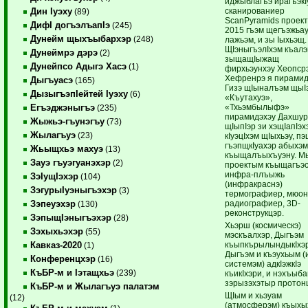
иджыблагъэ ирагъэкI
сканированиер
Дин Iуэху
(89)
ScanPyramids проек
ДифI догъэлъапIэ
(245)
2015 гъэм щегъэжьа
Дунейм щыхъыбархэр
(248)
лажьэм, и зы Iыхьэщ.
ЩIэныгъэлIхэм къалэ
Дунеймрэ дэрэ
(2)
зыщащIыжащ
Дунейпсо Адыгэ Хасэ
(1)
фирхьэунхэу Хеопср
Хефренрэ я пирамид
Дыгъуасэ
(165)
Гизэ щIыналъэм щыI
ДызыгъэпIейтей Iуэху
(6)
«Къутахуэ»,
«Тхьэмбылыфэ»
Егъэджэныгъэ
(235)
пирамидэхэу Дахшу
Жыжьэ-гъунэгъу
(73)
щIыпIэр зи хэщIапIэх
Жылагъуэ
(23)
кIуэцIхэм щIыхьэу, п
гъэпщкIуахэр абыхэ
Жьыщхьэ махуэ
(13)
къыщалъыхъуэну. М
Зауэ гъуэгуанэхэр
(2)
проектым къыщагъэ
инфра-плъыжь
ЗэIущIэхэр
(104)
(инфракраснэ)
ЗэгурыIуэныгъэхэр
(3)
термографиер, мюон
радиографиер, 3D-
Зэпеуэхэр
(130)
реконструкцэр.
ЗэпыщIэныгъэхэр
(28)
Хьэрш (космическэ)
Зэхыхьэхэр
(55)
мэскъалхэр, Дыгъэм
къыпкърылындыкIхэ
Кавказ-2020
(1)
Дыгъэм и къэухьым (
Конференцхэр
(16)
системэм) адкIэжкIэ
КъБР-м и Iэтащхьэ
(239)
къикIхэри, и нэхъыба
зэрызэхэтыр протон
КъБР-м и Жылагъуэ палатэм
ЩIым и хьэуам
(12)
(атмосферэм) къыхы