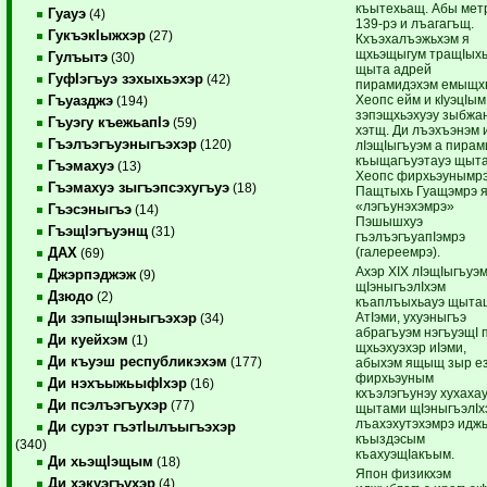
къытехьащ. Абы мет
Гуауэ
(4)
139-рэ и лъагагъщ.
ГукъэкIыжхэр
(27)
Кхъэхалъэжьхэм я
щхьэщыгум тращIых
Гулъытэ
(30)
щыта адрей
ГуфIэгъуэ зэхыхьэхэр
(42)
пирамидэхэм емыщхь
Хеопс ейм и кIуэцIы
Гъуазджэ
(194)
зэпэщхьэхуэу зыбжа
Гъуэгу къежьапIэ
(59)
хэтщ. Ди лъэхъэнэм и
Гъэлъэгъуэныгъэхэр
(120)
лIэщIыгъуэм а пира
къыщагъуэтауэ щыт
Гъэмахуэ
(13)
Хеопс фирхьэунымр
Гъэмахуэ зыгъэпсэхугъуэ
(18)
Пащтыхь Гуащэмрэ 
«лэгъунэхэмрэ»
Гъэсэныгъэ
(14)
Пэшышхуэ
ГъэщIэгъуэнщ
(31)
гъэлъэгъуапIэмрэ
(галереемрэ).
ДАХ
(69)
Ахэр XIX лIэщIыгъуэ
Джэрпэджэж
(9)
щIэныгъэлIхэм
Дзюдо
(2)
къаплъыхьауэ щыта
АтIэми, ухуэныгъэ
Ди зэпыщIэныгъэхэр
(34)
абрагъуэм нэгъуэщI 
Ди куейхэм
(1)
щхьэхуэхэр иIэми,
Ди къуэш республикэхэм
(177)
абыхэм ящыщ зыр е
фирхьэуным
Ди нэхъыжьыфIхэр
(16)
кхъэлэгъунэу хухаха
Ди псэлъэгъухэр
(77)
щытами щIэныгъэлIх
лъахэхутэхэмрэ идж
Ди сурэт гъэтIылъыгъэхэр
къыздэсым
(340)
къахуэщIакъым.
Ди хьэщIэщым
(18)
Япон физикхэм
Ди хэкуэгъухэр
(4)