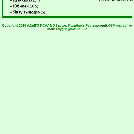
Щэнхабзэ
(179)
Юбилей
(375)
Япэу тыдодзэ
(5)
Copyright 2010 АДЫГЭ ПСАЛЪЭ | autor:
Пщыбыхь Рустам:
comik-07@mail.ru
| e-
mail:
adyghe@mail.ru
32