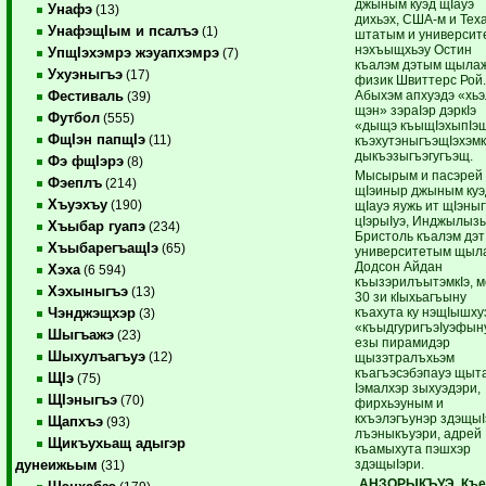
джыным куэд щIауэ
Унафэ
(13)
дихьэх, США-м и Тех
УнафэщIым и псалъэ
(1)
штатым и университ
нэхъыщхьэу Остин
УпщIэхэмрэ жэуапхэмрэ
(7)
къалэм дэтым щыла
Ухуэныгъэ
(17)
физик Швиттерс Рой
Абыхэм апхуэдэ «хьэ
Фестиваль
(39)
щэн» зэраIэр дэркIэ
Футбол
(555)
«дыщэ къыщIэхыпIэщ
ФщIэн папщIэ
(11)
къэхутэныгъэщIэхэмк
дыкъэзыгъэгугъэщ.
Фэ фщIэрэ
(8)
Мысырым и пасэрей
Фэеплъ
(214)
щIэиныр джыным куэ
Хъуэхъу
(190)
щIауэ яужь ит щIэныг
цIэрыIуэ, Инджылыз
Хъыбар гуапэ
(234)
Бристоль къалэм дэт
ХъыбарегъащIэ
(65)
университетым щыл
Додсон Айдан
Хэха
(6 594)
къызэрилъытэмкIэ, 
Хэхыныгъэ
(13)
30 зи кIыхьагъыну
къахута ку нэщIышху
Чэнджэщхэр
(3)
«къыдгуригъэIуэфы
Шыгъажэ
(23)
езы пирамидэр
Шыхулъагъуэ
(12)
щызэтралъхьэм
къагъэсэбэпауэ щыт
ЩIэ
(75)
Iэмалхэр зыхуэдэри,
ЩIэныгъэ
(70)
фирхьэуным и
кхъэлэгъунэр здэщыI
Щапхъэ
(93)
лъэныкъуэри, адрей
Щикъухьащ адыгэр
къамыхута пэшхэр
здэщыIэри.
дунеижьым
(31)
АНЗОРЫКЪУЭ Къе