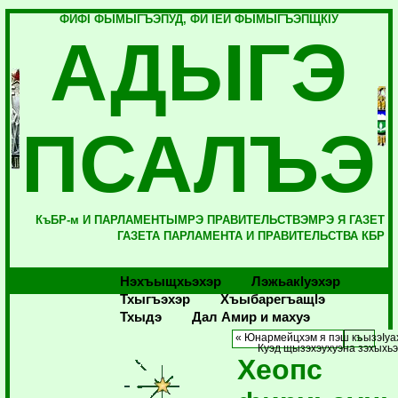
ФИФI ФЫМЫГЪЭПУД, ФИ IЕЙ ФЫМЫГЪЭПЩКIУ
АДЫГЭ
ПСАЛЪЭ
КъБР-м И ПАРЛАМЕНТЫМРЭ ПРАВИТЕЛЬСТВЭМРЭ Я ГАЗЕТ
ГАЗЕТА ПАРЛАМЕНТА И ПРАВИТЕЛЬСТВА КБР
Нэхъыщхьэхэр
Лэжьакlуэхэр
Тхыгъэхэр
Хъыбарегъащlэ
Тхыдэ
Дал Амир и махуэ
« Юнармейцхэм я пэш къызэIуа
Куэд щызэхэухуэна зэхыхьэ
Хеопс