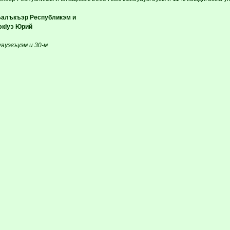
лъкъэр Республикэм и
кIуэ Юрий
уауэгъуэм и 30-м