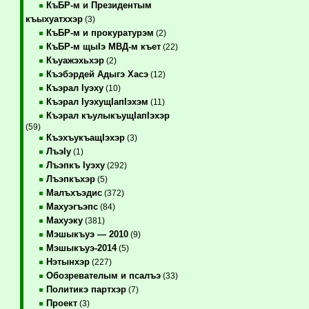
КъБР-м и Президентым
къыхуатххэр
(3)
КъБР-м и прокуратурэм
(2)
КъБР-м щыIэ МВД-м къет
(22)
Къуажэхьхэр
(2)
Къэбэрдей Адыгэ Хасэ
(12)
Къэрал Iуэху
(10)
Къэрал IуэхущIапIэхэм
(11)
Къэрал къулыкъущIапIэхэр
(59)
КъэхъукъащIэхэр
(3)
ЛъэIу
(1)
Лъэпкъ Iуэху
(292)
Лъэпкъхэр
(5)
Малъхъэдис
(372)
Махуэгъэпс
(84)
Махуэку
(381)
Мэшыкъуэ — 2010
(9)
Мэшыкъуэ-2014
(5)
Нэтынхэр
(227)
Обозревателым и псалъэ
(33)
Политикэ партхэр
(7)
Проект
(3)