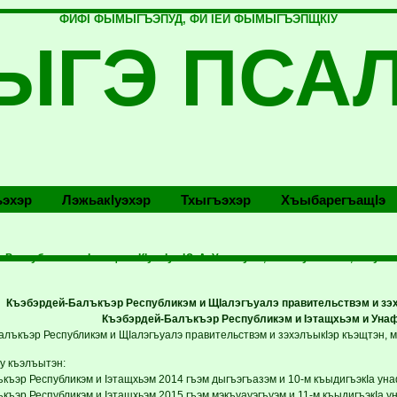
ФИФI ФЫМЫГЪЭПУД, ФИ IЕЙ ФЫМЫГЪЭПЩКIУ
ЫГЭ ПСА
эхэр
Лэжьакlуэхэр
Тхыгъэхэр
Хъыбарегъащlэ
Республикэм и Iэтащхьэ КIуэкIуэ Ю. А. Унагъуэм, лъагъуныгъэм, зэхуэ
Къэбэрдей-Балъкъэр Республикэм и ЩIалэгъуалэ правительствэм и зэх
Къэбэрдей-Балъкъэр Республикэм и Iэтащхьэм и Уна
алъкъэр Республикэм и ЩIалэгъуалэ правительствэм и зэхэлъыкIэр къэщтэн, 
жу къэлъытэн:
къэр Республикэм и Iэтащхьэм 2014 гъэм дыгъэгъазэм и 10-м къыдигъэкIа ун
къэр Республикэм и Iэтащхьэм 2015 гъэм мэкъуауэгъуэм и 11-м къыдигъэкIа 