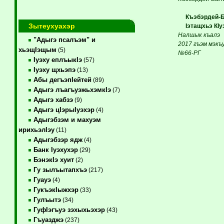
Къэбэрдей-Ба
Зытеухуахэр
Iэтащхьэ КIуэ
Налшык къалэ
"Адыгэ псалъэм" и
2017 гъэм мэкъ
хьэщIэщым
(5)
№66-РГ
Iуэху еплъыкIэ
(57)
Iуэху щхьэпэ
(13)
Абы дегъэпIейтей
(89)
Адыгэ лъагъуэжьхэмкIэ
(7)
Адыгэ хабзэ
(9)
Адыгэ цIэрыIуэхэр
(4)
Адыгэбзэм и махуэм
ирихьэлIэу
(11)
Адыгэбзэр ядж
(4)
Банк Iуэхухэр
(29)
БэнэкIэ хуит
(2)
Гу зылъытапхъэ
(217)
Гуауэ
(4)
ГукъэкIыжхэр
(33)
Гулъытэ
(34)
ГуфIэгъуэ зэхыхьэхэр
(43)
Гъуазджэ
(237)