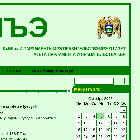
ЛЪЭ
КъБР-м И ПАРЛАМЕНТЫМРЭ ПРАВИТЕЛЬСТВЭМРЭ Я ГАЗЕТ
ГАЗЕТА ПАРЛАМЕНТА И ПРАВИТЕЛЬСТВА КБР
Тхыдэ
Дал Амир и махуэ
Махуэгъэпс
пэжыным я махуэм теухуа и хъуэхъу
»
Октябрь 2023
Пн
Вт
Ср
Чт
Пт
Сб
Вс
элъыкIэм и IуэхукIэ
1
фэ
2
3
4
5
6
7
8
мы унафэм и гуэдзэным зэритым
9
10
11
12
13
14
15
16
17
18
19
20
21
22
афэ №138-РГ-м;
23
24
25
26
27
28
29
унафэ №57-РГ-м.