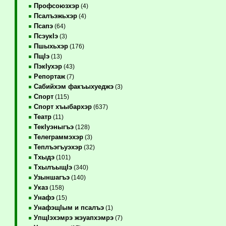
Профсоюзхэр
(4)
Псалъэжьхэр
(4)
Псапэ
(64)
ПсэукIэ
(3)
Пшыхьхэр
(176)
ПщIэ
(13)
ПэкIухэр
(43)
Репортаж
(7)
Сабийхэм факъыхуеджэ
(3)
Спорт
(115)
Спорт хъыбархэр
(637)
Театр
(11)
ТекIуэныгъэ
(128)
Телеграммэхэр
(3)
Теплъэгъуэхэр
(32)
Тхыдэ
(101)
ТхылъыщIэ
(340)
Узыншагъэ
(140)
Указ
(158)
Унафэ
(15)
УнафэщIым и псалъэ
(1)
УпщIэхэмрэ жэуапхэмрэ
(7)