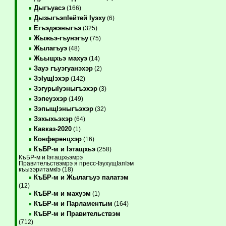
Дыгъуасэ
(166)
ДызыгъэпIейтей Iуэху
(6)
Егъэджэныгъэ
(325)
Жыжьэ-гъунэгъу
(75)
Жылагъуэ
(48)
Жьыщхьэ махуэ
(14)
Зауэ гъуэгуанэхэр
(2)
ЗэIущIэхэр
(142)
ЗэгурыIуэныгъэхэр
(3)
Зэпеуэхэр
(149)
ЗэпыщIэныгъэхэр
(32)
Зэхыхьэхэр
(64)
Кавказ-2020
(1)
Конференцхэр
(16)
КъБР-м и Iэтащхьэ
(258)
КъБР-м и Iэтащхьэмрэ
Правительствэмрэ я пресс-IэухущIапIэм
къызэритамкIэ (18)
КъБР-м и Жылагъуэ палатэм
(12)
КъБР-м и махуэм
(1)
КъБР-м и Парламентым
(164)
КъБР-м и Правительствэм
(712)