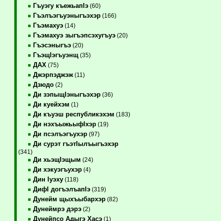
Гъуэгу къежьапIэ
(60)
Гъэлъэгъуэныгъэхэр
(166)
Гъэмахуэ
(14)
Гъэмахуэ зыгъэпсэхугъуэ
(20)
Гъэсэныгъэ
(20)
ГъэщIэгъуэнщ
(35)
ДАХ
(75)
Джэрпэджэж
(11)
Дзюдо
(2)
Ди зэпыщIэныгъэхэр
(36)
Ди куейхэм
(1)
Ди къуэш республикэхэм
(183)
Ди нэхъыжьыфIхэр
(19)
Ди псэлъэгъухэр
(97)
Ди сурэт гъэтIылъыгъэхэр
(341)
Ди хьэщIэщым
(24)
Ди хэкуэгъухэр
(4)
Дин Iуэху
(118)
ДифI догъэлъапIэ
(319)
Дунейм щыхъыбархэр
(82)
Дунеймрэ дэрэ
(2)
Дунейпсо Адыгэ Хасэ
(1)