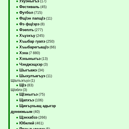
Ухуэныгъэ
(17)
Фестиваль
(45)
Футбол
(715)
ФщIэн папщIэ
(11)
Фэ фщIэрэ
(8)
Фэеплъ
(277)
Хъуэхъу
(245)
Хъыбар гуапэ
(250)
ХъыбарегъащIэ
(66)
Хэха
(7 880)
Хэхыныгъэ
(13)
Чэнджэщхэр
(3)
Шыгъажэ
(34)
Шыхулъагъуэ
(11)
ЩIалъэгъуэ (1)
ЩIэ
(83)
ЩIэблэ (3)
ЩIэныгъэ
(75)
Щапхъэ
(106)
Щикъухьащ адыгэр
дунеижьым
(40)
Щэнхабзэ
(266)
Юбилей
(461)
Япэу тыдодзэ
(5)