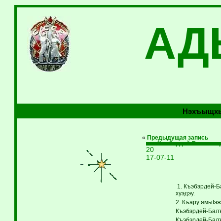
АД
Нэхъыщхь
«
Предыдущая запись
Къэбэрдей-Балъкъэр 
20
17-07-11
1. Къэбэрдей-Б
хуэдэу.
2. Къару ямыIэ
Къэбэрдей-Балъ
Къэбэрдей-Балъ