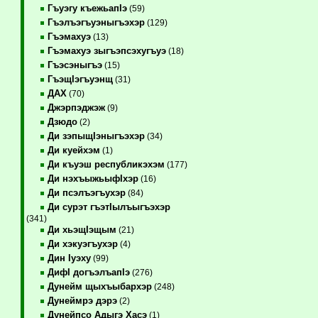
Гъуэгу къежьапIэ
(59)
Гъэлъэгъуэныгъэхэр
(129)
Гъэмахуэ
(13)
Гъэмахуэ зыгъэпсэхугъуэ
(18)
Гъэсэныгъэ
(15)
ГъэщIэгъуэнщ
(31)
ДАХ
(70)
Джэрпэджэж
(9)
Дзюдо
(2)
Ди зэпыщIэныгъэхэр
(34)
Ди куейхэм
(1)
Ди къуэш республикэхэм
(177)
Ди нэхъыжьыфIхэр
(16)
Ди псэлъэгъухэр
(84)
Ди сурэт гъэтIылъыгъэхэр
(341)
Ди хьэщIэщым
(21)
Ди хэкуэгъухэр
(4)
Дин Iуэху
(99)
ДифI догъэлъапIэ
(276)
Дунейм щыхъыбархэр
(248)
Дунеймрэ дэрэ
(2)
Дунейпсо Адыгэ Хасэ
(1)