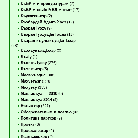
КъБР-м и прокуратурэм
(2)
КъБР-м щыIэ МВД-м къет
(17)
Къуажэхьхэр
(2)
Къэбэрдей Адыгэ Хасэ
(12)
Къэрал Iуэху
(9)
Къэрал IуэхущIапIэхэм
(11)
Къэрал къулыкъущIапIэхэр
(58)
КъэхъукъащIэхэр
(3)
ЛъэIу
(1)
Лъэпкъ Iуэху
(276)
Лъэпкъхэр
(5)
Малъхъэдис
(308)
Махуэгъэпс
(78)
Махуэку
(353)
Мэшыкъуэ — 2010
(9)
Мэшыкъуэ-2014
(5)
Нэтынхэр
(227)
Обозревателым и псалъэ
(33)
Политикэ партхэр
(9)
Проект
(3)
Профсоюзхэр
(4)
Псалъэжьхэр
(4)