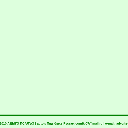
 2010 АДЫГЭ ПСАЛЪЭ | autor:
Пщыбыхь Рустам:
comik-07@mail.ru
| e-mail:
adyghe