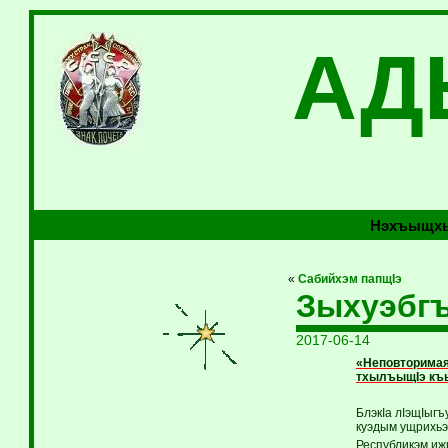
АД
Нэхъыщхь
«
Сабийхэм папщIэ
Зыхуэбгъ
2017-06-14
«Неповторимая
тхылъыщIэ къ
БлэкIа лIэщIыгъ
куэдым ущрихьэ
Республикэм иж