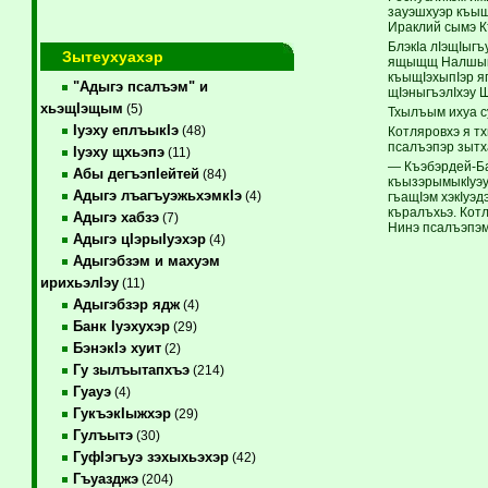
зауэшхуэр къыщ
Ираклий сымэ К
БлэкIа лIэщIыгъ
Зытеухуахэр
ящыщщ Налшык и
къыщIэхыпIэр яп
"Адыгэ псалъэм" и
щIэныгъэлIхэу 
хьэщIэщым
(5)
Тхылъым ихуа с
Iуэху еплъыкIэ
(48)
Котляровхэ я т
псалъэпэр зытх
Iуэху щхьэпэ
(11)
— Къэбэрдей-Ба
Абы дегъэпIейтей
(84)
къызэрымыкIуэу
Адыгэ лъагъуэжьхэмкIэ
(4)
гъащIэм хэкIуэд
къралъхьэ. Кот
Адыгэ хабзэ
(7)
Нинэ псалъэпэм
Адыгэ цIэрыIуэхэр
(4)
Адыгэбзэм и махуэм
ирихьэлIэу
(11)
Адыгэбзэр ядж
(4)
Банк Iуэхухэр
(29)
БэнэкIэ хуит
(2)
Гу зылъытапхъэ
(214)
Гуауэ
(4)
ГукъэкIыжхэр
(29)
Гулъытэ
(30)
ГуфIэгъуэ зэхыхьэхэр
(42)
Гъуазджэ
(204)