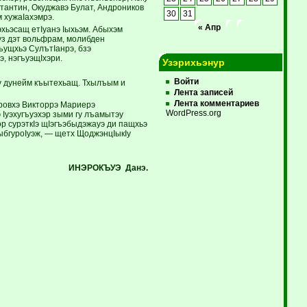
антин, Окуджавэ Булат, Андроников
30
31
 хужаIахэмрэ.
« Апр
эхьэсащ етIуанэ Iыхьэм. Абыхэм
з дэт вольфрам, молибден
ъущхьэ СулътIанрэ, бзэ
, нэгъуэщIхэри.
Узэрихьэнур
Войти
эу дунейм къытехьащ. Тхылъым и
Лента записей
Лента комментариев
ровхэ Викторрэ Мариерэ
WordPress.org
Iуэхугъуэхэр зыми гу лъамытэу
ор сурэткIэ щIэгъэбыдэжауэ ди пащхьэ
ыбгуроIуэж, — щетх ЩоджэнцIыкIу
ИНЭРОКЪУЭ Д
анэ.