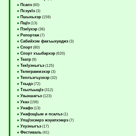
Псапэ
(60)
ПсэукIэ
(3)
Пшыхьхэр
(159)
ПщIэ
(13)
ПэкIухэр
(36)
Репортаж
(7)
Сабийхэм факъыхуеджэ
(3)
Спорт
(80)
Спорт хъыбархэр
(620)
Театр
(9)
ТекIуэныгъэ
(125)
Телеграммэхэр
(3)
Теплъэгъуэхэр
(32)
Тхыдэ
(72)
ТхылъыщIэ
(312)
Узыншагъэ
(123)
Указ
(156)
Унафэ
(13)
УнафэщIым и псалъэ
(1)
УпщIэхэмрэ жэуапхэмрэ
(7)
Ухуэныгъэ
(17)
Фестиваль
(41)