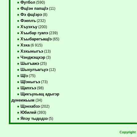
Футбол
(590)
ФщIэн папщIэ
(11)
Фэ фщIэрэ
(8)
Фэеплъ
(232)
Хъуэхъу
(200)
Хъыбар гуапэ
(239)
ХъыбарегъащIэ
(65)
Хэха
(6 915)
Хэхыныгъэ
(13)
Чэнджэщхэр
(3)
Шыгъажэ
(25)
Шыхулъагъуэ
(12)
ЩIэ
(75)
ЩIэныгъэ
(73)
Щапхъэ
(98)
Щикъухьащ адыгэр
дунеижьым
(34)
Щэнхабзэ
(202)
Юбилей
(393)
Япэу тыдодзэ
(5)
Copyright