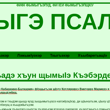
ФИФI ФЫМЫГЪЭПУД, ФИ IЕЙ ФЫМЫГЪЭПЩКIУ
ЫГЭ ПСА
эхэр
Лэжьакlуэхэр
Тхыгъэхэр
Хъыбарегъащlэ
адэ хъун щымыIэ Къэбэрд
 Кабардино-Балкария» фIэщыгъэм щIэту Котляровхэ Викторрэ Мариерэ я
ыщыдэкIащ.
уэм и тхыдэм щыщу куэд зыщымыгъуазэ напэкIуэцIхэр, ди щIыналъэм, цIыху цI
лIэнущ а къыдэкIыгъуэм.
ь-ижьыж лъандэрэ щыпсэу лъэпкъхэм ятеухуа очеркхэр, къэхутэныгъэ лэжьыгъ