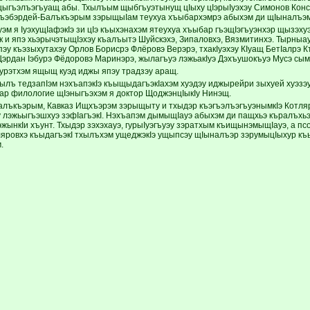
ыгъэлъэгъуащ абы. Тхылъым щыбгъуэтынущ цIыху цIэрыIуэхэу Симонов Конст
ъэбэрдей-Балъкъэрым зэрыщыIам теухуа хъыбархэмрэ абыхэм ди щIыналъэм
уэм я IуэхущIафэкIэ зи цIэ къыхэнахэм ятеухуа хъыбар гъэщIэгъуэнхэр щызэху
 япэ хьэрычэтыщIэхэу къалъытэ Шуйскэхэ, Зипаловхэ, Вязмитинхэ. Тырныау
эу къэзыхутахэу Орлов Борисрэ Флёровэ Верэрэ, тхакIуэхэу КIуащ БетIалрэ К
Щэрдан Iэбурэ Фёдоровэ Маринэрэ, жылагъуэ лэжьакIуэ Дэхъушокъуэ Мусэ сымэ
урэтхэм ящыщ куэд иджы япэу традзэу аращ.
хылъ тедзапIэм нэхъапэкIэ къыщыдагъэкIахэм хуэдэу иджырейри зыхуей хуэз
ар филологие щIэныгъэхэм я доктор ЩоджэнцIыкIу Нинэщ.
лъкъэрым, Кавказ Ищхъэрэм зэрыщыту и тхыдэр къэгъэлъэгъуэнымкIэ Котля
 лэжьыгъэшхуэ зэфIагъэкI. Нэхъапэм дымыщIауэ абыхэм ди пащхьэ къралъхьэ 
эжынкIи хъунт. Тхыдэр зэхэхауэ, гурыIуэгъуэу зэратхым къищынэмыщIауэ, а пс
ляровхэ къыдагъэкI тхылъхэм ущеджэкIэ ущыпсэу щIыналъэр зэрумыцIыхур къ
.