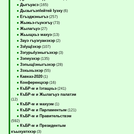
Дыгъуасэ
(165)
ДызыгъэпIейтей Iуэху
(6)
Егъэджэныгъэ
(257)
Жыжьэ-гъунэгъу
(73)
Жылагъуэ
(27)
Жьыщхьэ махуэ
(13)
Зауэ гъуэгуанэхэр
(2)
ЗэIущIэхэр
(107)
ЗэгурыIуэныгъэхэр
(3)
Зэпеуэхэр
(135)
ЗэпыщIэныгъэхэр
(28)
Зэхыхьэхэр
(55)
Кавказ-2020
(1)
Конференцхэр
(16)
КъБР-м и Iэтащхьэ
(241)
КъБР-м и Жылагъуэ палатэм
(12)
КъБР-м и махуэм
(1)
КъБР-м и Парламентым
(121)
КъБР-м и Правительствэм
(592)
КъБР-м и Президентым
къыхуатххэр
(3)