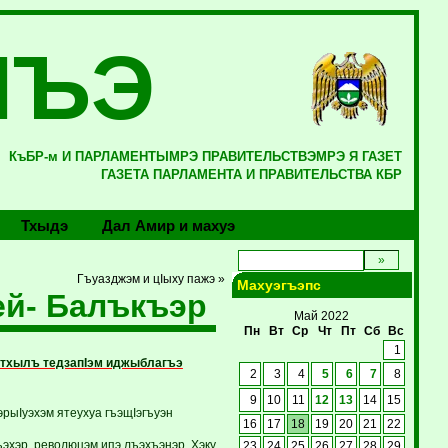
ЛЪЭ
КъБР-м И ПАРЛАМЕНТЫМРЭ ПРАВИТЕЛЬСТВЭМРЭ Я ГАЗЕТ
ГАЗЕТА ПАРЛАМЕНТА И ПРАВИТЕЛЬСТВА КБР
Тхыдэ
Дал Амир и махуэ
Гъуазджэм и цIыху пажэ »
Махуэгъэпс
ей- Балъкъэр
Май 2022
Пн
Вт
Ср
Чт
Пт
Сб
Вс
1
 тхылъ тедзапIэм иджыблагъэ
2
3
4
5
6
7
8
9
10
11
12
13
14
15
эрыIуэхэм ятеухуа гъэщIэгъуэн
16
17
18
19
20
21
22
эхэр, революцэм ипэ лъэхъэнэр, Хэку
23
24
25
26
27
28
29