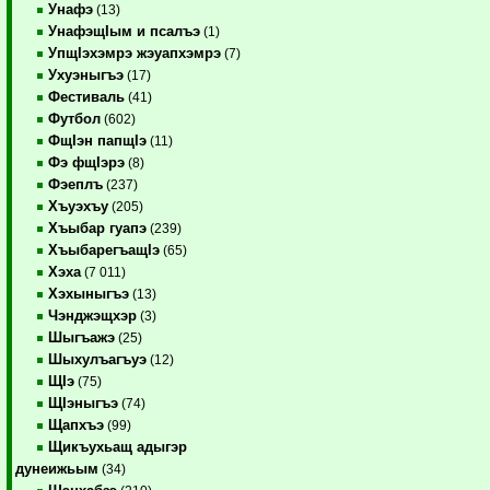
Унафэ
(13)
УнафэщIым и псалъэ
(1)
УпщIэхэмрэ жэуапхэмрэ
(7)
Ухуэныгъэ
(17)
Фестиваль
(41)
Футбол
(602)
ФщIэн папщIэ
(11)
Фэ фщIэрэ
(8)
Фэеплъ
(237)
Хъуэхъу
(205)
Хъыбар гуапэ
(239)
ХъыбарегъащIэ
(65)
Хэха
(7 011)
Хэхыныгъэ
(13)
Чэнджэщхэр
(3)
Шыгъажэ
(25)
Шыхулъагъуэ
(12)
ЩIэ
(75)
ЩIэныгъэ
(74)
Щапхъэ
(99)
Щикъухьащ адыгэр
дунеижьым
(34)