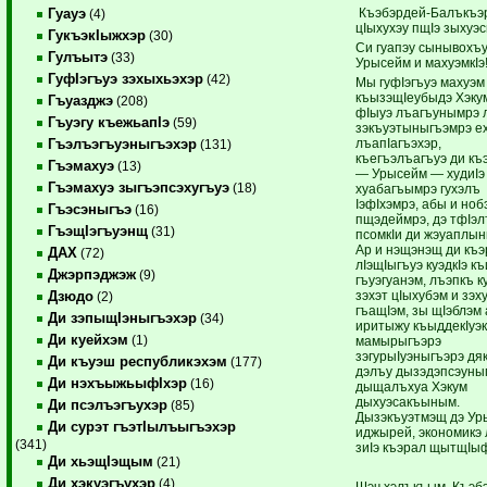
Къэбэрдей-Балъкъэ
Гуауэ
(4)
цIыхухэу пщIэ зыхуэс
ГукъэкIыжхэр
(30)
Си гуапэу сынывохъ
Гулъытэ
(33)
Урысейм и махуэмкIэ
ГуфIэгъуэ зэхыхьэхэр
(42)
Мы гуфIэгъуэ махуэм
къызэщIеубыдэ Хэкум
Гъуазджэ
(208)
фIыуэ лъагъунымрэ 
Гъуэгу къежьапIэ
(59)
зэкъуэтыныгъэмрэ ех
лъапIагъэхэр,
Гъэлъэгъуэныгъэхэр
(131)
къегъэлъагъуэ ди к
Гъэмахуэ
(13)
— Урысейм — худиIэ
Гъэмахуэ зыгъэпсэхугъуэ
(18)
хуабагъымрэ гухэлъ
IэфIхэмрэ, абы и но
Гъэсэныгъэ
(16)
пщэдеймрэ, дэ тфIэл
ГъэщIэгъуэнщ
(31)
псомкIи ди жэуаплы
Ар и нэщэнэщ ди къ
ДАХ
(72)
лIэщIыгъуэ куэдкIэ къ
Джэрпэджэж
(9)
гъуэгуанэм, лъэпкъ к
зэхэт цIыхубэм и зэх
Дзюдо
(2)
гъащIэм, зы щIэблэм
Ди зэпыщIэныгъэхэр
(34)
иритыжу къыддекIуэк
Ди куейхэм
(1)
мамырыгъэрэ
зэгурыIуэныгъэрэ дя
Ди къуэш республикэхэм
(177)
дэлъу дызэдэпсэуны
Ди нэхъыжьыфIхэр
(16)
дыщалъхуа Хэкум
дыхуэсакъыным.
Ди псэлъэгъухэр
(85)
Дызэкъуэтмэщ дэ Ур
Ди сурэт гъэтIылъыгъэхэр
иджырей, экономикэ
(341)
зиIэ къэрал щытщIы
Ди хьэщIэщым
(21)
Ди хэкуэгъухэр
(4)
Шэч хэлъкъым, Къэб