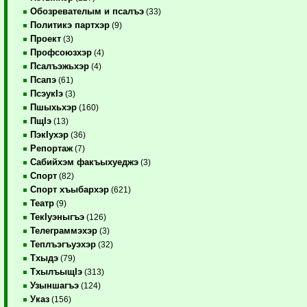
Обозревателым и псалъэ
(33)
Политикэ партхэр
(9)
Проект
(3)
Профсоюзхэр
(4)
Псалъэжьхэр
(4)
Псапэ
(61)
ПсэукIэ
(3)
Пшыхьхэр
(160)
ПщIэ
(13)
ПэкIухэр
(36)
Репортаж
(7)
Сабийхэм факъыхуеджэ
(3)
Спорт
(82)
Спорт хъыбархэр
(621)
Театр
(9)
ТекIуэныгъэ
(126)
Телеграммэхэр
(3)
Теплъэгъуэхэр
(32)
Тхыдэ
(79)
ТхылъыщIэ
(313)
Узыншагъэ
(124)
Указ
(156)