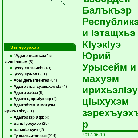
Балъкъэр
Республик
и Iэтащхьэ
КIуэкIуэ
Зытеухуахэр
Юрий
"Адыгэ псалъэм" и
хьэщIэщым
(5)
Урысейм и
Iуэху еплъыкIэ
(49)
Iуэху щхьэпэ
(11)
махуэм
Абы дегъэпIейтей
(84)
Адыгэ лъагъуэжьхэмкIэ
ирихьэлIэу
(4)
Адыгэ хабзэ
(9)
цIыхухэм
Адыгэ цIэрыIуэхэр
(4)
Адыгэбзэм и махуэм
зэрехъуэх
ирихьэлIэу
(11)
Адыгэбзэр ядж
(4)
р
Банк Iуэхухэр
(29)
БэнэкIэ хуит
(2)
2017-06-10
Гу зылъытапхъэ
(214)