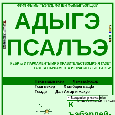
ФИФI ФЫМЫГЪЭПУД, ФИ IЕЙ ФЫМЫГЪЭПЩКIУ
АДЫГЭ
ПСАЛЪЭ
КъБР-м И ПАРЛАМЕНТЫМРЭ ПРАВИТЕЛЬСТВЭМРЭ Я ГАЗЕТ
ГАЗЕТА ПАРЛАМЕНТА И ПРАВИТЕЛЬСТВА КБР
Нэхъыщхьэхэр
Лэжьакlуэхэр
Тхыгъэхэр
Хъыбарегъащlэ
Тхыдэ
Дал Амир и махуэ
« ТхыдэщIэм и къежьапIэр
Iэпщэ Александр ягу къаг
К
ъэбэрдей-