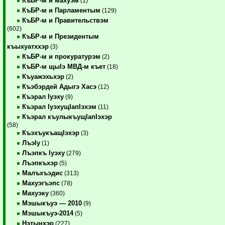
КъБР-м и махуэм
(1)
КъБР-м и Парламентым
(129)
КъБР-м и Правительствэм
(602)
КъБР-м и Президентым
къыхуатххэр
(3)
КъБР-м и прокуратурэм
(2)
КъБР-м щыIэ МВД-м къет
(18)
Къуажэхьхэр
(2)
Къэбэрдей Адыгэ Хасэ
(12)
Къэрал Iуэху
(9)
Къэрал IуэхущIапIэхэм
(11)
Къэрал къулыкъущIапIэхэр
(58)
КъэхъукъащIэхэр
(3)
ЛъэIу
(1)
Лъэпкъ Iуэху
(279)
Лъэпкъхэр
(5)
Малъхъэдис
(313)
Махуэгъэпс
(78)
Махуэку
(360)
Мэшыкъуэ — 2010
(9)
Мэшыкъуэ-2014
(5)
Нэтынхэр
(227)