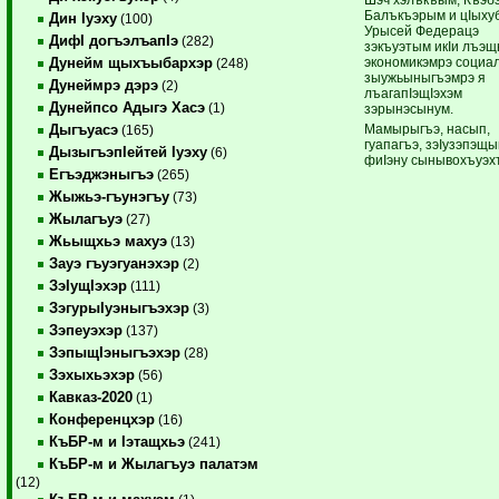
Балъкъэрым и цIыху
Дин Iуэху
(100)
Урысей Федерацэ
ДифI догъэлъапIэ
(282)
зэкъуэтым икIи лъэщ
эко
номикэмрэ социа
Дунейм щыхъыбархэр
(248)
зыужьыныгъэмрэ я
Дунеймрэ дэрэ
(2)
лъагапIэщIэхэм
Дунейпсо Адыгэ Хасэ
(1)
зэрынэсынум.
Мамырыгъэ, насып,
Дыгъуасэ
(165)
гуапагъэ, зэIузэпэщ
ДызыгъэпIейтей Iуэху
(6)
фиIэну сынывохъуэх
Егъэджэныгъэ
(265)
Жыжьэ-гъунэгъу
(73)
Жылагъуэ
(27)
Жьыщхьэ махуэ
(13)
Зауэ гъуэгуанэхэр
(2)
ЗэIущIэхэр
(111)
ЗэгурыIуэныгъэхэр
(3)
Зэпеуэхэр
(137)
ЗэпыщIэныгъэхэр
(28)
Зэхыхьэхэр
(56)
Кавказ-2020
(1)
Конференцхэр
(16)
КъБР-м и Iэтащхьэ
(241)
КъБР-м и Жылагъуэ палатэм
(12)