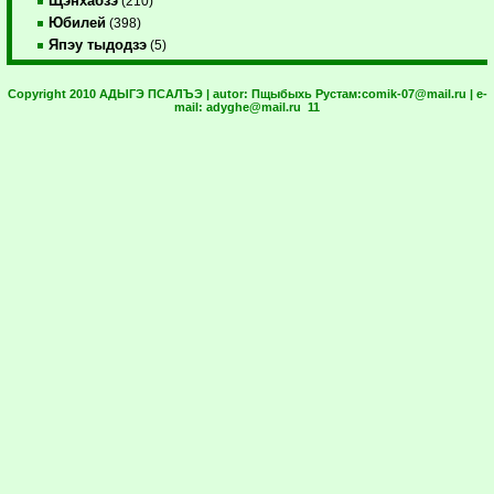
Щэнхабзэ
(210)
Юбилей
(398)
Япэу тыдодзэ
(5)
Copyright 2010 АДЫГЭ ПСАЛЪЭ | autor:
Пщыбыхь Рустам:
comik-07@mail.ru
| e-
mail:
adyghe@mail.ru
11