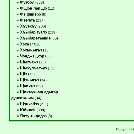
Футбол
(603)
ФщIэн папщIэ
(11)
Фэ фщIэрэ
(8)
Фэеплъ
(237)
Хъуэхъу
(206)
Хъыбар гуапэ
(239)
ХъыбарегъащIэ
(65)
Хэха
(7 026)
Хэхыныгъэ
(13)
Чэнджэщхэр
(3)
Шыгъажэ
(25)
Шыхулъагъуэ
(12)
ЩIэ
(75)
ЩIэныгъэ
(74)
Щапхъэ
(99)
Щикъухьащ адыгэр
дунеижьым
(34)
Щэнхабзэ
(211)
Юбилей
(398)
Япэу тыдодзэ
(5)
Copyright