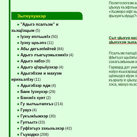
Политологхэм а
цIыхуу къэфлъы
«Хьэмэрэ ифI з
Зытеухуахэр
фыхуигъэIуща?»
"Адыгэ псалъэм" и
хьэщIэщым
(5)
Iуэху еплъыкIэ
(50)
Сыт цIыхур на
цIыхухэм зыха
Iуэху щхьэпэ
(11)
Абы дегъэпIейтей
(84)
Псалъэм папщIэ
Адыгэ лъагъуэжьхэмкIэ
(4)
фIыгъуэ щыIэкъ
Адыгэ хабзэ
(9)
зэхэгъэкIыным 
Адыгэ цIэрыIуэхэр
Гарвард дэт ун
(4)
наIуэ къызэращ
Адыгэбзэм и махуэм
щIэхыурэ кIуэн
ирихьэлIэу
(11)
къэралу е цIых
зэса, махуэ къэ
Адыгэбзэр ядж
(4)
Банк Iуэхухэр
(29)
БэнэкIэ хуит
(2)
Гу зылъытапхъэ
(214)
Гуауэ
(4)
ГукъэкIыжхэр
(30)
Гулъытэ
(33)
ГуфIэгъуэ зэхыхьэхэр
(42)
Гъуазджэ
(208)