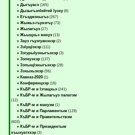
Дыгъуасэ
(165)
ДызыгъэпIейтей Iуэху
(6)
Егъэджэныгъэ
(267)
Жыжьэ-гъунэгъу
(73)
Жылагъуэ
(27)
Жьыщхьэ махуэ
(13)
Зауэ гъуэгуанэхэр
(2)
ЗэIущIэхэр
(111)
ЗэгурыIуэныгъэхэр
(3)
Зэпеуэхэр
(137)
ЗэпыщIэныгъэхэр
(28)
Зэхыхьэхэр
(56)
Кавказ-2020
(1)
Конференцхэр
(16)
КъБР-м и Iэтащхьэ
(241)
КъБР-м и Жылагъуэ палатэм
(12)
КъБР-м и махуэм
(1)
КъБР-м и Парламентым
(129)
КъБР-м и Правительствэм
(603)
КъБР-м и Президентым
къыхуатххэр
(3)