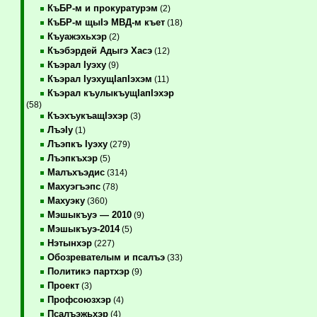
КъБР-м и прокуратурэм
(2)
КъБР-м щыIэ МВД-м къет
(18)
Къуажэхьхэр
(2)
Къэбэрдей Адыгэ Хасэ
(12)
Къэрал Iуэху
(9)
Къэрал IуэхущIапIэхэм
(11)
Къэрал къулыкъущIапIэхэр
(58)
КъэхъукъащIэхэр
(3)
ЛъэIу
(1)
Лъэпкъ Iуэху
(279)
Лъэпкъхэр
(5)
Малъхъэдис
(314)
Махуэгъэпс
(78)
Махуэку
(360)
Мэшыкъуэ — 2010
(9)
Мэшыкъуэ-2014
(5)
Нэтынхэр
(227)
Обозревателым и псалъэ
(33)
Политикэ партхэр
(9)
Проект
(3)
Профсоюзхэр
(4)
Псалъэжьхэр
(4)