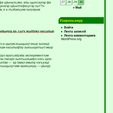
27
28
29
30
 фи щIыналъэмэ, абы щыпсэухэр фи
 унэхэр щIызэтефкъутэр сыт?!»
« Май
м, е а лъэбакъуэм зыгуэрым
Узэрихьэнур
Войти
экIынущ ар, сыту жыпIэмэ насыпыр
Лента записей
Лента комментариев
WordPress.org
уэ и щыгум къыщыхутэныр зыпищI
 цIыхум насыпыфIэу зыкъыщилъытэжыр
рэ ирагъэкIуэкIа экспериментхэм
эн папщIэ зыплъыхьакIуэ нэхъ щIэх-
ыпIэм — ар Iэмал имыIэу нэгъуэщI
м къыщыхутэми ирикъунущ — цIыхур