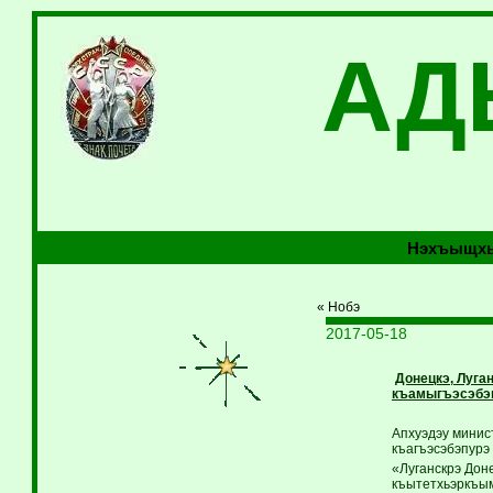
АД
Нэхъыщхь
« Нобэ
2017-05-18
Донецкэ, Луга
къамыгъэсэбэп
Апхуэдэу минис
къагъэсэбэпур
«Луганскрэ Дон
къытетхьэркъым