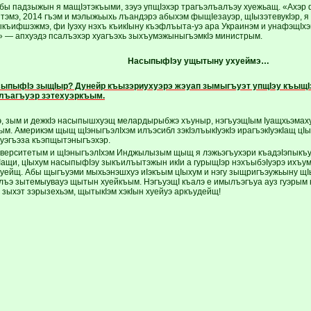
бы падзыжын я мащIэтэкъыми, зэуэ упщIэхэр трагъэлъалъэу хуежьащ. «Ахэр
тэмэ, 2014 гъэм и мэлыжьыхь лъандэрэ абыхэм фыщIезауэр, щIызэтевукIэр, я
ыкъифшэжмэ, фи Iуэху нэхъ къикIыну къэфлъыта-уэ ара Украинэм и унафэщIхэ
 — апхуэдэ псалъэхэр хуагъэхь зыхъумэжыныгъэмкIэ министрым.
НасыпыфIэу ущытыну ухуеймэ…
сыпыфIэ зыщIыр? Дунейр къызэриухуэрэ жэуап зымыгъуэт упщIэу къыщI
лъагъуэр зэтехуэркъым.
, зым и дежкIэ насыпышхуэщ мелардырыбжэ хъуныр, нэгъуэщIым Iуащхьэмах
ым. Америкэм щыщ щIэныгъэлIхэм илъэсибл зэкIэлъыкIуэкIэ ирагъэкIуэкIащ
хуэгъэза къэпщытэныгъэхэр.
иверситетым и щIэныгъэлIхэм Инджылызым щыщ я лэжьэгъухэри къадэIэпыкъуу
Iащи, цIыхум насыпыфIэу зыкъилъытэжын икIи а гурыщIэр нэхъыбэIуэрэ ихъум
 хуейщ. Абы щыгъуэми мыхьэнэшхуэ иIэкъым цIыхум и нэгу зыщригъэужьыну щI
улъэ зытемыувауэ щытын хуейкъым. НэгъуэщI къалэ е имылъэгъуа ауз гуэры
с зыхэт зэрызехьэм, щытыкIэм хэкIын хуейуэ аркъудейщ!