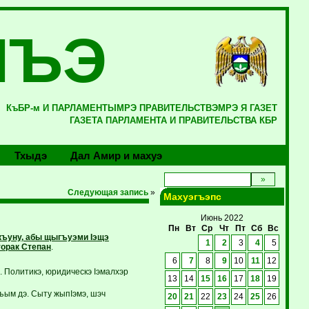
ЛЪЭ
КъБР-м И ПАРЛАМЕНТЫМРЭ ПРАВИТЕЛЬСТВЭМРЭ Я ГАЗЕТ
ГАЗЕТА ПАРЛАМЕНТА И ПРАВИТЕЛЬСТВА КБР
Тхыдэ
Дал Амир и махуэ
Следующая запись
»
Махуэгъэпс
Июнь 2022
Пн
Вт
Ср
Чт
Пт
Сб
Вс
къуну, абы щыгъуэми Iэщэ
1
2
3
4
5
орак Степан
.
6
7
8
9
10
11
12
Политикэ, юридическэ Iэмалхэр
13
14
15
16
17
18
19
ъым дэ. Сыту жыпIэмэ, шэч
20
21
22
23
24
25
26