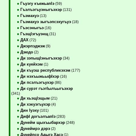
Гъуэгу къежьапIэ
(59)
Гъэлъэгъуэныгъэхэр
(131)
Гъэмахуэ
(13)
Гъэмахуэ зыгъэпсэхугъуэ
(18)
Гъэсэныгъэ
(16)
ГъэщIэгъуэнщ
(31)
ДАХ
(72)
Джэрпэджэж
(9)
Дзюдо
(2)
Ди зэпыщIэныгъэхэр
(34)
Ди куейхэм
(1)
Ди къуэш республикэхэм
(177)
Ди нэхъыжьыфIхэр
(16)
Ди псэлъэгъухэр
(86)
Ди сурэт гъэтIылъыгъэхэр
(341)
Ди хьэщIэщым
(21)
Ди хэкуэгъухэр
(4)
Дин Iуэху
(101)
ДифI догъэлъапIэ
(283)
Дунейм щыхъыбархэр
(248)
Дунеймрэ дэрэ
(2)
Дунейпсо Адыгэ Хасэ
(1)