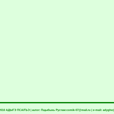
 2010 АДЫГЭ ПСАЛЪЭ | autor:
Пщыбыхь Рустам:
comik-07@mail.ru
| e-mail:
adyghe@