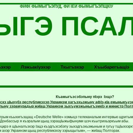
ФИФI ФЫМЫГЪЭПУД, ФИ IЕЙ ФЫМЫГЪЭПЩКIУ
ЫГЭ ПСА
эхэр
Лэжьакlуэхэр
Тхыгъэхэр
Хъыбарегъащlэ
Къамыгъэсэбэпыну пIэрэ Iэщэ?
нскэ цIыхубэ республикэхэр Украинэм хагъэхьэжыну афIэ-кIа емыныкъуэ
ыну зэрамурадыр жиIащ Украинэм зыхъумэжыныгъэмкIэ и министр Полт
трым къыхигъэщащ «Deutsche Welle» нэмыцэ телеканалым интервью щритым. 
э Донбассыр я къэралым щыщ зэращIыжыфынуми шэч къытрихьэркъым абы.
ецкрэ я щIыналъэхэр Iэщэ къэдгъэсэбэпу зыхэдгъэхьэжыным и гугъу тщIыххэрк
 ахэр Украинэм щыщ республикэхэу зэрыщытым», — жиIащ Полторак.