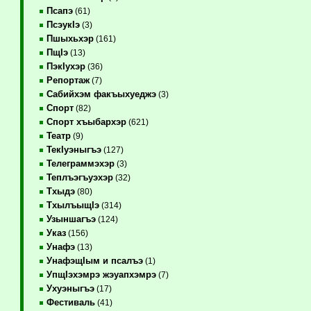
Псапэ
(61)
ПсэукIэ
(3)
Пшыхьхэр
(161)
ПщIэ
(13)
ПэкIухэр
(36)
Репортаж
(7)
Сабийхэм факъыхуеджэ
(3)
Спорт
(82)
Спорт хъыбархэр
(621)
Театр
(9)
ТекIуэныгъэ
(127)
Телеграммэхэр
(3)
Теплъэгъуэхэр
(32)
Тхыдэ
(80)
ТхылъыщIэ
(314)
Узыншагъэ
(124)
Указ
(156)
Унафэ
(13)
УнафэщIым и псалъэ
(1)
УпщIэхэмрэ жэуапхэмрэ
(7)
Ухуэныгъэ
(17)
Фестиваль
(41)