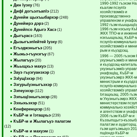
1990-1992 гъэхэм Н
Дин Iуэху
(76)
къалэм псэупIэ
ДифI догъэлъапIэ
(212)
хозяйствэмкIэ и
производственнэ
Дунейм щыхъыбархэр
(248)
управленэм и унафэ
Дунеймрэ дэрэ
(2)
1992 гъэм къыщыщIэ
1996 гъэм нэсыху Къ
Дунейпсо Адыгэ Хасэ
(1)
ЖКХ ТПО-м и инжен
Дыгъуасэ
(163)
нэхъыщхьэщ, КъБР-
ДызыгъэпIейтей Iуэху
псэупIэ-коммунальнэ
(6)
хозяйствэмкIэ и мини
Егъэджэныгъэ
(205)
рым и къуэдзэщ.
Жыжьэ-гъунэгъу
(67)
1996 — 2005 гъэхэм
Жылагъуэ
ухуэныгъэмкIэ и мин
(20)
и къуэдзэщ-капиталь
Жьыщхьэ махуэ
(13)
ухуэныгъэмкIэ управ
Зауэ гъуэгуанэхэр
(2)
унафэщIщ, КъБР-м
ухуэныгъэмрэ ЖКХ-мк
ЗэIущIэхэр
(94)
министрым и къуэдз
ЗэгурыIуэныгъэхэр
(3)
псэупIэ-коммунальнэ
хозяйствэмкIэ управ
Зэпеуэхэр
(112)
Iэтащхьэщ. 2005 гъэ
ЗэпыщIэныгъэхэр
(28)
м Ухуэныгъэмрэ ЖКХ-
Зэхыхьэхэр
министерствэм псэуп
(51)
коммунальнэ хозяйст
Конференцхэр
(16)
и агентствэм и унаф
КъБР-м и Iэтащхьэ
(239)
2006 гъэм КъБР-м и
Къэзыпщытэ-къэзыб
КъБР-м и Жылагъуэ палатэм
палатэм и аудиторщ.
(12)
гъэм щегъэжьауэ 201
КъБР-м и махуэм
(1)
пщIондэ КъБР-м