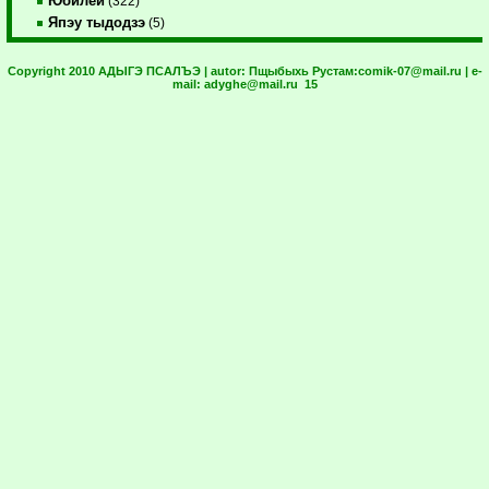
Юбилей
(322)
Япэу тыдодзэ
(5)
Copyright 2010 АДЫГЭ ПСАЛЪЭ | autor:
Пщыбыхь Рустам:
comik-07@mail.ru
| e-
mail:
adyghe@mail.ru
15