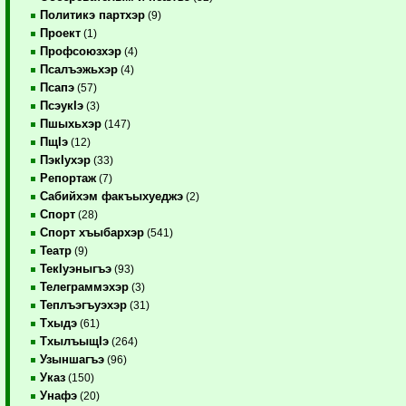
Политикэ партхэр
(9)
Проект
(1)
Профсоюзхэр
(4)
Псалъэжьхэр
(4)
Псапэ
(57)
ПсэукIэ
(3)
Пшыхьхэр
(147)
ПщIэ
(12)
ПэкIухэр
(33)
Репортаж
(7)
Сабийхэм факъыхуеджэ
(2)
Спорт
(28)
Спорт хъыбархэр
(541)
Театр
(9)
ТекIуэныгъэ
(93)
Телеграммэхэр
(3)
Теплъэгъуэхэр
(31)
Тхыдэ
(61)
ТхылъыщIэ
(264)
Узыншагъэ
(96)
Указ
(150)
Унафэ
(20)