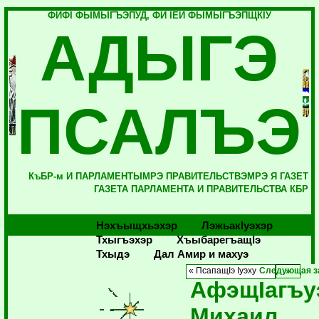
ФИФI ФЫМЫГЪЭПУД, ФИ IЕЙ ФЫМЫГЪЭПЩКIУ
АДЫГЭ
ПСАЛЪЭ
КъБР-м И ПАРЛАМЕНТЫМРЭ ПРАВИТЕЛЬСТВЭМРЭ Я ГАЗЕТ
ГАЗЕТА ПАРЛАМЕНТА И ПРАВИТЕЛЬСТВА КБР
Нэхъыщхьэхэр
Лэжьакlуэхэр
Тхыгъэхэр
Хъыбарегъащlэ
Тхыдэ
Дал Амир и махуэ
« ПсапащIэ Iуэху
Следующая з
АфэщIагъу
Михаил