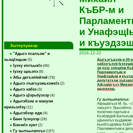
КъБР-м и
Парламен
и УнафэщI
и къуэдзэ
Зытеухуахэр
2016-12-22
"Адыгэ псалъэм" и
хьэщIэщым
Дыгъэгъазэм и 20-
(5)
хабзэгъэув IуэхущI
Iуэху еплъыкIэ
(46)
зи чэзу зэIущIэм Къ
Iуэху щхьэпэ
(8)
Парламентым и
УнафэщIым и къуэд
Абы дегъэпIейтей
(78)
депутатхэм зэдэар
Адыгэ лъагъуэжьхэмкIэ
(2)
АфэщIагъуэ Михаи
щыхахащ.
Адыгэ хабзэ
(3)
Адыгэ цIэрыIуэхэр
(4)
Гу зылъытапхъэ:
Адыгэбзэм и махуэм
АфэщIагъуэ М. Хь.- 
ирихьэлIэу
(11)
зэкъуэт» Урысейпсо
политикэ партым и
Адыгэбзэр ядж
(4)
Къэбэрдей-Балъкъэ
Банк Iуэхухэр
(28)
щIыналъэ къудамэм
къыбгъэдэкIыу КъБР-
БэнэкIэ хуит
(2)
Парламентым и депу
Гу зылъытапхъэ
(197)