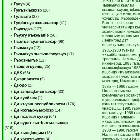
1959 гъэм КъБР-м хы
Гуауэ
(4)
Тырныауз къалэм
къыщалъхуащ, щIэн
ГукъэкIыжхэр
(26)
нэхъыщхьэ иIэщ, ин
Гулъытэ
(27)
ухуакIуэщ, Къэбэрде
ГуфIэгъуэ зэхыхьэхэр
Балъкъэр къэрал
(41)
университетымрэ къ
Гъуазджэ
(177)
хозяйствэм и лэжьак
Гъуэгу къежьапIэ
(56)
я Iэзагъэм щыхагъах
Ленинград дэт
Гъэлъэгъуэныгъэхэр
(98)
институтымрэ къиух
Гъэмахуэ
(12)
1981-1983 гъэхэм
Гъэмахуэ зыгъэпсэхугъуэ
(17)
«Къэббалъкъпромст
трестым и Налшык Д
Гъэсэныгъэ
(12)
инженерщ. 1983 гъэ
ГъэщIэгъуэнщ
(25)
къыщыщIэдзауэ 1985
пщIондэ «Къалэзеле
ДАХ
(68)
хозрасчёт участкэм 
Джэрпэджэж
(9)
мастерщ, Налшык къ
Дзюдо
(2)
1985 — 1986 гъэхэм
Налшык къалэм
Ди зэпыщIэныгъэхэр
(33)
коммунальнэ хозяйст
Ди куейхэм
(1)
и управленэм и про
Ди къуэш республикэхэм
комитет зэгуэтым и
(176)
унафэщIщ. 1985 гъэ
Ди нэхъыжьыфIхэр
(14)
щегъэжьауэ 1988 гъэ
Ди псэлъэгъухэр
(64)
пщIондэ Налшык и
«Къалэзеленхоз» тр
Ди сурэт гъэтIылъыгъэхэр
и инженер нэхъыщхь
(318)
1988 — 1990 гъэхэм
Ди хьэщIэщым
(18)
Налшык къалэм и Ж
Ди хэкуэгъухэр
зэгухьэныгъэм и Iэт
(4)