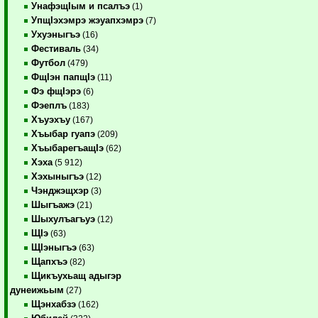
УнафэщIым и псалъэ
(1)
УпщIэхэмрэ жэуапхэмрэ
(7)
Ухуэныгъэ
(16)
Фестиваль
(34)
Футбол
(479)
ФщIэн папщIэ
(11)
Фэ фщIэрэ
(6)
Фэеплъ
(183)
Хъуэхъу
(167)
Хъыбар гуапэ
(209)
ХъыбарегъащIэ
(62)
Хэха
(5 912)
Хэхыныгъэ
(12)
Чэнджэщхэр
(3)
Шыгъажэ
(21)
Шыхулъагъуэ
(12)
ЩIэ
(63)
ЩIэныгъэ
(63)
Щапхъэ
(82)
Щикъухьащ адыгэр
дунеижьым
(27)
Щэнхабзэ
(162)