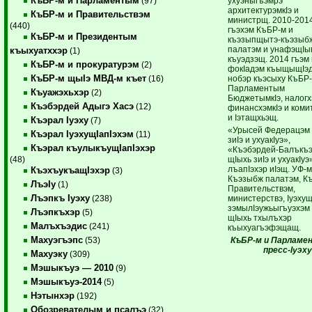
КъБР-м и Парламентым
ухуэныгъэмрэ
(97)
архитектурэмкIэ и
КъБР-м и Правительствэм
министрщ. 2010-201
(440)
гъэхэм КъБР-м и
КъБР-м и Президентым
къэзыпщытэ-къэзыб
палатэм и унафэщIы
къыхуатххэр
(1)
къуэдзэщ. 2014 гъэм
КъБР-м и прокуратурэм
(2)
фокIадэм къыщыщIэ
КъБР-м щыIэ МВД-м къет
нобэр къэсыху КъБР-
(16)
Парламентым
Къуажэхьхэр
(2)
БюджетымкIэ, налог
Къэбэрдей Адыгэ Хасэ
(12)
финансхэмкIэ и ком
и Iэтащхьэщ.
Къэрал Iуэху
(7)
«Урысей Федерацэм 
Къэрал IуэхущIапIэхэм
(11)
зиIэ и ухуакIуэ»,
Къэрал къулыкъущIапIэхэр
«Къэбэрдей-Балъкъ
щIыхь зиIэ и ухуакIуэ
(48)
лъапIэхэр иIэщ. УФ-м
КъэхъукъащIэхэр
(3)
Къэзыбж палатэм, К
ЛъэIу
(1)
Правительствэм,
Лъэпкъ Iуэху
министерствэ, Iуэхущ
(238)
зэмылIэужьыгъуэхэм
Лъэпкъхэр
(5)
щIыхь тхылъхэр
Малъхъэдис
(241)
къыхуагъэфэщащ.
Махуэгъэпс
КъБР-м и Парламе
(53)
пресс-Iуэху
Махуэку
(309)
Мэшыкъуэ — 2010
(9)
Мэшыкъуэ-2014
(5)
Нэтынхэр
(192)
Обозревателым и псалъэ
(32)