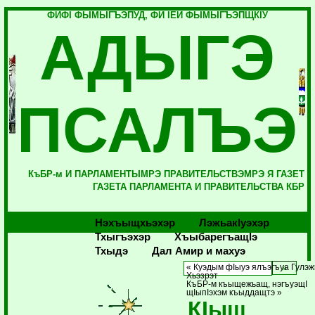
ФИФI ФЫМЫГЪЭПУД, ФИ IЕЙ ФЫМЫГЪЭПЩКIУ
АДЫГЭ
ПСАЛЪЭ
КъБР-м И ПАРЛАМЕНТЫМРЭ ПРАВИТЕЛЬСТВЭМРЭ Я ГАЗЕТ
ГАЗЕТА ПАРЛАМЕНТА И ПРАВИТЕЛЬСТВА КБР
Нэхъыщхьэхэр
Лэжьакlуэхэр
Тхыгъэхэр
Хъыбарегъащlэ
Тхыдэ
Дал Амир и махуэ
« Куэдым фIыуэ ялъэгъуа Гулэ
Хьэзрэт
КъБР-м къыщежьащ, нэгъуэщI
щIыпIэхэм къыддащтэ »
КIыщ