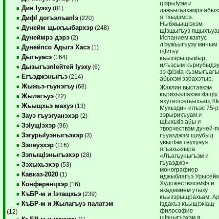
цIэрыIуэм и
Дин Iуэху
(81)
лэжьыгъэхэмрэ абых
я тхыдэмрэ.
ДифI догъэлъапIэ
(220)
НыбжьыщIэхэм
Дунейм щыхъыбархэр
(248)
щIэщыгъуэ ящыхъу
Дунеймрэ дэрэ
Испанием кактус
(2)
лIэужьыгъуэу миным
Дунейпсо Адыгэ Хасэ
(1)
щIигъу
Дыгъуасэ
(164)
къызэрыщыкIыр,
илъэсым къриубыдэ
ДызыгъэпIейтей Iуэху
(6)
зэ фIэкIа къэмыгъагъ
Егъэджэныгъэ
(214)
абыхэм зэрахэтыр.
Жыжьэ-гъунэгъу
(68)
Жаклин выставкэм
кърихьэлIахэм кIэщIу
Жылагъуэ
(22)
яхутепсэлъыхьащ К
Жьыщхьэ махуэ
(13)
Мухьэдин илъэс 75-р
зэрырикъуам и
Зауэ гъуэгуанэхэр
(2)
щIыхькIэ абы и
ЗэIущIэхэр
(96)
творчествэм дуней-п
ЗэгурыIуэныгъэхэр
гъуазджэм щиубыд
(3)
увыпIэм теухуауэ
Зэпеуэхэр
(116)
ягъэхьэзыра
ЗэпыщIэныгъэхэр
(28)
«Лъагъуныгъэм и
гъуазджэ»
Зэхыхьэхэр
(53)
монографиер
Кавказ-2020
(1)
иджыблагъэ Урысей
ХудожествэхэмкIэ и
Конференцхэр
(16)
академием утыку
КъБР-м и Iэтащхьэ
(239)
къызэрыщрахьам. Ар
КъБР-м и Жылагъуэ палатэм
Iэдакъэ къыщIэкIащ
философие
(12)
щIэныгъэхэм я