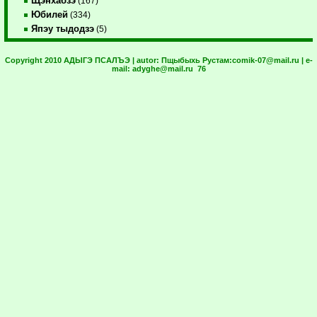
Щэнхабзэ
(167)
Юбилей
(334)
Япэу тыдодзэ
(5)
Copyright 2010 АДЫГЭ ПСАЛЪЭ | autor:
Пщыбыхь Рустам:
comik-07@mail.ru
| e-
mail:
adyghe@mail.ru
76