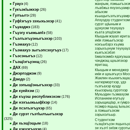
Гуауэ
жанрым, лэжьыгъэхэ
(4)
лъабжьэ яхуэхъуамр
ГукъэкIыжхэр
(26)
абыхэм
Гулъытэ
(28)
къыщыгъэлъэгъуамр
Апхуэдэу студентхэм
ГуфIэгъуэ зэхыхьэхэр
(41)
сурэт щIыным и
Гъуазджэ
(183)
щэхухэм теухуауэ
къата упщIэхэм
Гъуэгу къежьапIэ
(58)
КIыщым жэуап ирит
Гъэлъэгъуэныгъэхэр
(103)
икIи лэжьыгъэхэр
Гъэмахуэ
нэхъыбэрэ хъума
(12)
зэрыхъунум теухуау
Гъэмахуэ зыгъэпсэхугъуэ
(17)
къигъэсэбэп
Гъэсэныгъэ
(12)
IэмалхэмкIэ ядэгуэш
чэнджэщ щхьэпэхэр
ГъэщIэгъуэнщ
(26)
яритащ.
ДАХ
(69)
КIыщым и менеджер
Джэрпэджэж
(9)
икIи и щхьэгъусэ Мос
Жаклин къыхигъэща
Дзюдо
(2)
натюрмортхэр, удз
Ди зэпыщIэныгъэхэр
(33)
гъэгъахэр куэду
къызэрыщ сурэтхэр
Ди куейхэм
(1)
Мухьэдин гъэмахуэм
Ди къуэш республикэхэм
(176)
Испанием егугъуу
Ди нэхъыжьыфIхэр
зэрыщищIар, и гумрэ
(14)
псэмрэ ящыщ Iыхьэх
Ди псэлъэгъухэр
(65)
а лэжьыгъэхэм
Ди сурэт гъэтIылъыгъэхэр
зэрыхэлъыр.
(325)
Студентхэм
Ди хьэщIэщым
(18)
гъэщIэгъуэн ящыхъу
зи хъэтI зиIэж сурэт
Ди хэкуэгъухэр
(4)