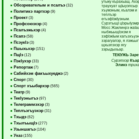
утыку кърахьащ. Ахэ
Обозревателым и псалъэ
(32)
траухуат щIыуэпсыр
хъумэным, къалэм и
Политикэ партхэр
(9)
теплъэр
Проект
(3)
егъэфIэкIуэным.
СурэтыщI цIэрыIуэмр
Профсоюзхэр
(4)
Мосс Жаклинрэ жаIа
Псалъэжьхэр
(4)
ныбжьыщIэхэм я
Псапэ
зэфIэкIым хагъэхъуэ
(58)
зэрагуапэр, я лэжьы
ПсэукIэ
(3)
щхьэпэхэр ягу
Пшыхьхэр
(151)
зэрыдыхьар.
ПщIэ
ТЕКIУЖЬ Заре
(12)
Сурэтхэр
Къа
ПэкIухэр
(33)
Элинэ
трих
Репортаж
(7)
Сабийхэм факъыхуеджэ
(2)
Спорт
(30)
Спорт хъыбархэр
(565)
Театр
(9)
ТекIуэныгъэ
(97)
Телеграммэхэр
(3)
Теплъэгъуэхэр
(31)
Тхыдэ
(62)
ТхылъыщIэ
(277)
Узыншагъэ
(104)
Указ
(155)