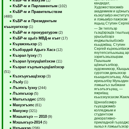
КъБР-м и махуэм
(1)
кандидат,
КъБР-м и Парламентым
(102)
ХудожествэхэмкIэ
академием и щIэныгъ
КъБР-м и Правительствэм
къэхутакIуэ институ
(480)
и лэжьакIуэ пажэхэм
КъБР-м и Президентым
ящыщ Ступин Серге
къыхуатххэр
(1)
— Зи теплъэр
КъБР-м и прокуратурэм
гъэщIэрэщIа тхылъы
(2)
урысыбзэрэ
КъБР-м щыIэ МВД-м къет
(17)
инджылызыбзэкIэ
Къуажэхьхэр
(2)
къыдэкIащ. Ступин
Сергей кърихьэлIахэ
Къэбэрдей Адыгэ Хасэ
(12)
яхутепсэлъыхьащ а
Къэрал Iуэху
(7)
зэригъэхьэзырам.
Пшыхьым
Къэрал IуэхущIапIэхэм
(11)
щIэныгъэлIхэр,
Къэрал къулыкъущIапIэхэр
художникхэр, КIыщы
(51)
сурэтхэм дихьэххэр
КъэхъукъащIэхэр
(3)
къыщыпсэлъащ. Аб
ирихьэлIэу Мухьэдин
ЛъэIу
(1)
лэжьыгъэ зыбжани
Лъэпкъ Iуэху
(244)
ягъэлъэгъуащ, —
яжриIащ
Лъэпкъхэр
(5)
къызэхуэсахэм Жакл
Малъхъэдис
(255)
Щэнхабзэмрэ
Махуэгъэпс
(61)
гъуазджэмкIэ
колледжым и
Махуэку
(321)
студентхэм
Мэшыкъуэ — 2010
(9)
декоративно-
Мэшыкъуэ-2014
прикладной гъуаздж
(5)
хыхьэ я лэжьыгъэхэр
Нэтынхэр
(206)