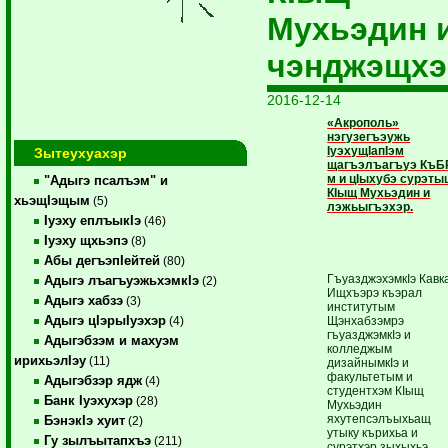
Мухьэдин 
чэнджэщхэ
2016-12-14
«Акрополь»
нэгузегъэужь
IуэхущIапIэм
Зытеухуахэр
щагъэлъагъуэ КъБ
м и цIыхубэ сурэты
"Адыгэ псалъэм" и
КIыщ Мухьэдин и
хьэщIэщым
(5)
лэжьыгъэхэр.
Iуэху еплъыкIэ
(46)
Iуэху щхьэпэ
(8)
Абы дегъэпIейтей
(80)
ГъуазджэхэмкIэ Кавк
Адыгэ лъагъуэжьхэмкIэ
(2)
Ищхъэрэ къэрал
Адыгэ хабзэ
(3)
институтым
Адыгэ цIэрыIуэхэр
Щэнхабзэмрэ
(4)
гъуазджэмкIэ и
Адыгэбзэм и махуэм
колледжым
ирихьэлIэу
(11)
дизайнымкIэ и
факультетым и
Адыгэбзэр ядж
(4)
студентхэм КIыщ
Банк Iуэхухэр
(28)
Мухьэдин
яхутепсэлъыхьащ
БэнэкIэ хуит
(2)
утыку кърихьа и
Гу зылъытапхъэ
(211)
сурэтхэр зыхыхьэ