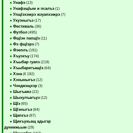
Унафэ
(13)
УнафэщIым и псалъэ
(1)
УпщIэхэмрэ жэуапхэмрэ
(7)
Ухуэныгъэ
(17)
Фестиваль
(36)
Футбол
(495)
ФщIэн папщIэ
(11)
Фэ фщIэрэ
(7)
Фэеплъ
(191)
Хъуэхъу
(174)
Хъыбар гуапэ
(219)
ХъыбарегъащIэ
(64)
Хэха
(6 192)
Хэхыныгъэ
(12)
Чэнджэщхэр
(3)
Шыгъажэ
(22)
Шыхулъагъуэ
(12)
ЩIэ
(65)
ЩIэныгъэ
(64)
Щапхъэ
(87)
Щикъухьащ адыгэр
дунеижьым
(29)