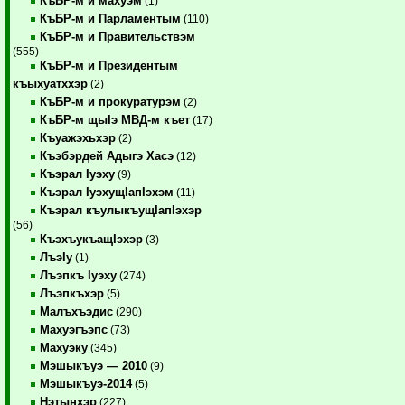
КъБР-м и махуэм
(1)
КъБР-м и Парламентым
(110)
КъБР-м и Правительствэм
(555)
КъБР-м и Президентым
къыхуатххэр
(2)
КъБР-м и прокуратурэм
(2)
КъБР-м щыIэ МВД-м къет
(17)
Къуажэхьхэр
(2)
Къэбэрдей Адыгэ Хасэ
(12)
Къэрал Iуэху
(9)
Къэрал IуэхущIапIэхэм
(11)
Къэрал къулыкъущIапIэхэр
(56)
КъэхъукъащIэхэр
(3)
ЛъэIу
(1)
Лъэпкъ Iуэху
(274)
Лъэпкъхэр
(5)
Малъхъэдис
(290)
Махуэгъэпс
(73)
Махуэку
(345)
Мэшыкъуэ — 2010
(9)
Мэшыкъуэ-2014
(5)
Нэтынхэр
(227)