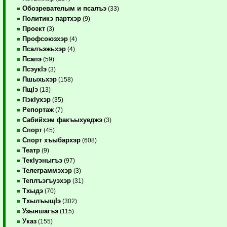
Обозревателым и псалъэ
(33)
Политикэ партхэр
(9)
Проект
(3)
Профсоюзхэр
(4)
Псалъэжьхэр
(4)
Псапэ
(59)
ПсэукIэ
(3)
Пшыхьхэр
(158)
ПщIэ
(13)
ПэкIухэр
(35)
Репортаж
(7)
Сабийхэм факъыхуеджэ
(3)
Спорт
(45)
Спорт хъыбархэр
(608)
Театр
(9)
ТекIуэныгъэ
(97)
Телеграммэхэр
(3)
Теплъэгъуэхэр
(31)
Тхыдэ
(70)
ТхылъыщIэ
(302)
Узыншагъэ
(115)
Указ
(155)