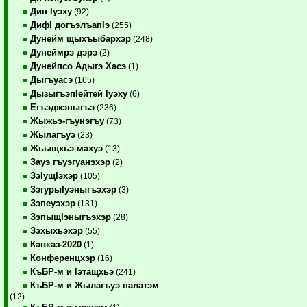
Дин Iуэху
(92)
ДифI догъэлъапIэ
(255)
Дунейм щыхъыбархэр
(248)
Дунеймрэ дэрэ
(2)
Дунейпсо Адыгэ Хасэ
(1)
Дыгъуасэ
(165)
ДызыгъэпIейтей Iуэху
(6)
Егъэджэныгъэ
(236)
Жыжьэ-гъунэгъу
(73)
Жылагъуэ
(23)
Жьыщхьэ махуэ
(13)
Зауэ гъуэгуанэхэр
(2)
ЗэIущIэхэр
(105)
ЗэгурыIуэныгъэхэр
(3)
Зэпеуэхэр
(131)
ЗэпыщIэныгъэхэр
(28)
Зэхыхьэхэр
(55)
Кавказ-2020
(1)
Конференцхэр
(16)
КъБР-м и Iэтащхьэ
(241)
КъБР-м и Жылагъуэ палатэм
(12)