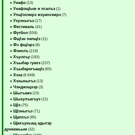
Унафэ
(13)
УнафэщIым и псалъэ
(1)
УпщIэхэмрэ жэуапхэмрэ
(7)
Ухуэныгъэ
(17)
Фестиваль
(41)
Футбол
(559)
ФщIэн папщIэ
(11)
Фэ фщIэрэ
(8)
Фэеплъ
(219)
Хъуэхъу
(193)
Хъыбар гуапэ
(237)
ХъыбарегъащIэ
(65)
Хэха
(6 649)
Хэхыныгъэ
(13)
Чэнджэщхэр
(3)
Шыгъажэ
(23)
Шыхулъагъуэ
(12)
ЩIэ
(75)
ЩIэныгъэ
(71)
Щапхъэ
(95)
Щикъухьащ адыгэр
дунеижьым
(32)