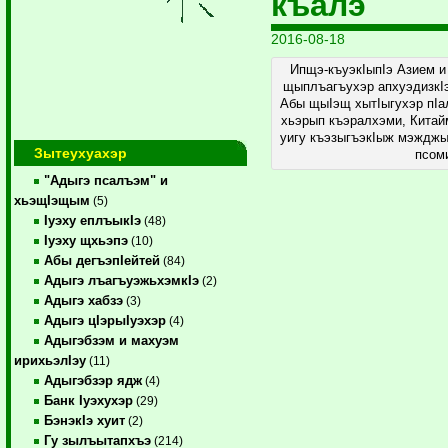
къалэ
2016-08-18
Ипщэ-къуэкIыпIэ Азием и
щыплъагъухэр апхуэдизкIэ
Абы щыIэщ хытIыгухэр пIа
хьэрып къэралхэми, Китайм
уигу къэзыгъэкIыж мэжджы
Зытеухуахэр
псом
"Адыгэ псалъэм" и
хьэщIэщым
(5)
Iуэху еплъыкIэ
(48)
Iуэху щхьэпэ
(10)
Абы дегъэпIейтей
(84)
Адыгэ лъагъуэжьхэмкIэ
(2)
Адыгэ хабзэ
(3)
Адыгэ цIэрыIуэхэр
(4)
Адыгэбзэм и махуэм
ирихьэлIэу
(11)
Адыгэбзэр ядж
(4)
Банк Iуэхухэр
(29)
БэнэкIэ хуит
(2)
Гу зылъытапхъэ
(214)