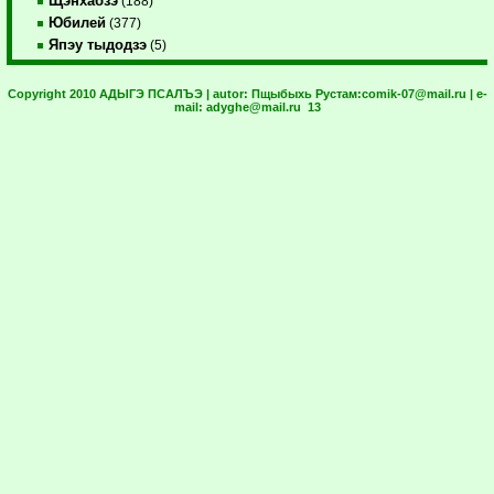
Щэнхабзэ
(188)
Юбилей
(377)
Япэу тыдодзэ
(5)
Copyright 2010 АДЫГЭ ПСАЛЪЭ | autor:
Пщыбыхь Рустам:
comik-07@mail.ru
| e-
mail:
adyghe@mail.ru
13