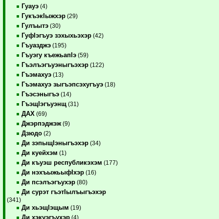
Гуауэ
(4)
ГукъэкIыжхэр
(29)
Гулъытэ
(30)
ГуфIэгъуэ зэхыхьэхэр
(42)
Гъуазджэ
(195)
Гъуэгу къежьапIэ
(59)
Гъэлъэгъуэныгъэхэр
(122)
Гъэмахуэ
(13)
Гъэмахуэ зыгъэпсэхугъуэ
(18)
Гъэсэныгъэ
(14)
ГъэщIэгъуэнщ
(31)
ДАХ
(69)
Джэрпэджэж
(9)
Дзюдо
(2)
Ди зэпыщIэныгъэхэр
(34)
Ди куейхэм
(1)
Ди къуэш республикэхэм
(177)
Ди нэхъыжьыфIхэр
(16)
Ди псэлъэгъухэр
(80)
Ди сурэт гъэтIылъыгъэхэр
(341)
Ди хьэщIэщым
(19)
Ди хэкуэгъухэр
(4)