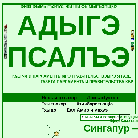
ФИФI ФЫМЫГЪЭПУД, ФИ IЕЙ ФЫМЫГЪЭПЩКIУ
АДЫГЭ
ПСАЛЪЭ
КъБР-м И ПАРЛАМЕНТЫМРЭ ПРАВИТЕЛЬСТВЭМРЭ Я ГАЗЕТ
ГАЗЕТА ПАРЛАМЕНТА И ПРАВИТЕЛЬСТВА КБР
Нэхъыщхьэхэр
Лэжьакlуэхэр
Тхыгъэхэр
Хъыбарегъащlэ
Тхыдэ
Дал Амир и махуэ
«
КъБР-м и Iэтащхьэм хэIущI
Кфар-Камэ къи
Сингапур 