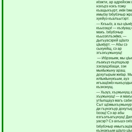
иIэжти, ар адрейхэм 
нэхърэ нэхъ пэжу
къащыхъурт, икIи Iэ
имыIэу Iэбубэчыр жр
хуейуэ къалъытэрт.
— КхъыIэ, а хьэ цIыкI
къызэщэ! — къэIуащ
макъ. Iэбубэчыр
къызэплъэкIмэ, —
дыгъуасэрей щIалэ
цIыкIурт. — Абы сэ
сыхуейщ, сэ ар
згъэхъужынущ!
— Ибрэхьим, мы цIык
лъакъуэ къупщхьэр
зэхэущэбащи, зэи
мыкIыжыну аращ
дохутырым жиIар. М
илIыкIынукъым, ауэ
игъащIэкIэ ныкъуэды
къэнэнущ.
— Хьэуэ, хъужынущ а
хъужынущ! — и мак
утIыпщауэ магъ саби
Сыт щIэмыхъужынур?
ди гъунэгъур дохуты
Iэзэщ! Сэ ар абы
езгъэлъагъунущ! Да
уасэр? Сэ ахъшэ сиI
Iэбубэчыр имыгъэщIа
къэнакъым щIалэ цIы