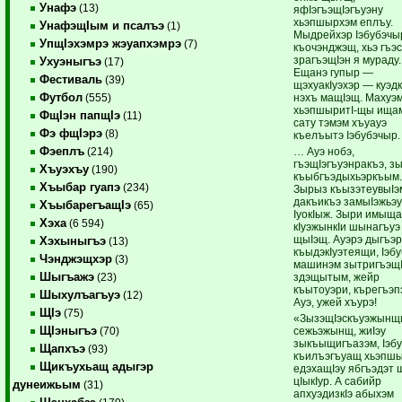
Унафэ
(13)
яфIэгъэщIэгъуэну
хьэпшырхэм еплъу.
УнафэщIым и псалъэ
(1)
Мыдрейхэр Iэбубэчы
УпщIэхэмрэ жэуапхэмрэ
(7)
къочэнджэщ, хьэ гъэс
зрагъэщIэн я мураду.
Ухуэныгъэ
(17)
Ещанэ гупыр —
Фестиваль
(39)
щэхуакIуэхэр — куэдк
Футбол
нэхъ мащIэщ. Махуэ
(555)
хьэпшыритI-щы ищам
ФщIэн папщIэ
(11)
сату тэмэм хъуауэ
Фэ фщIэрэ
(8)
къелъытэ Iэбубэчыр.
Фэеплъ
… Ауэ нобэ,
(214)
гъэщIэгъуэнракъэ, з
Хъуэхъу
(190)
къыбгъэдыхьэркъым
Хъыбар гуапэ
(234)
Зырыз къызэтеувыIэ
дакъикъэ замыIэжьэ
ХъыбарегъащIэ
(65)
IуокIыж. Зыри имыща
Хэха
(6 594)
кIуэжынкIи шынагъуэ
щыIэщ. Ауэрэ дыгъэ
Хэхыныгъэ
(13)
къыдэкIуэтеящи, Iэб
Чэнджэщхэр
(3)
машинэм зытригъэщ
Шыгъажэ
здэщытым, жейр
(23)
къытоуэри, кърегъэп
Шыхулъагъуэ
(12)
Ауэ, ужей хъурэ!
ЩIэ
(75)
«ЗызэщIэскъуэжынщ
ЩIэныгъэ
сежьэжынщ, жиIэу
(70)
зыкъыщигъазэм, Iэб
Щапхъэ
(93)
къилъэгъуащ хьэпш
Щикъухьащ адыгэр
едэхащIэу ябгъэдэт 
цIыкIур. А сабийр
дунеижьым
(31)
апхуэдизкIэ абыхэм