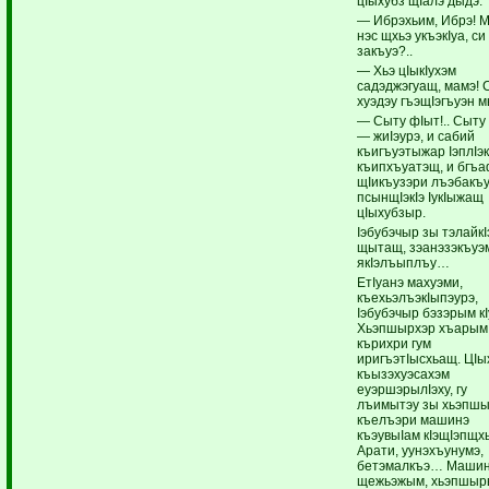
цIыхубз щIалэ дыдэ:
— Ибрэхьим, Ибрэ! 
нэс щхьэ укъэкIуа, си
закъуэ?..
— Хьэ цIыкIухэм
садэджэгуащ, мамэ!
хуэдэу гъэщIэгъуэн м
— Сыту фIыт!.. Сыту 
— жиIэурэ, и сабий
къигъуэтыжар IэплIэк
къипхъуатэщ, и бгъ
щIикъузэри лъэбакъ
псынщIэкIэ IукIыжащ
цIыхубзыр.
Iэбубэчыр зы тэлайкI
щытащ, зэанэзэкъуэ
якIэлъыплъу…
ЕтIуанэ махуэми,
къехьэлъэкIыпэурэ,
Iэбубэчыр бэзэрым к
Хьэпшырхэр хъарым
кърихри гум
иригъэтIысхьащ. ЦIы
къызэхуэсахэм
еуэршэрылIэху, гу
лъимытэу зы хьэпш
къелъэри машинэ
къэувыIам кIэщIэпщх
Арати, уунэхъунумэ,
бетэмалкъэ… Маши
щежьэжым, хьэпшыр