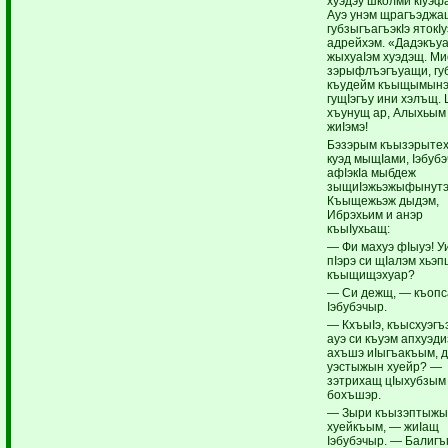
хуэдэу школми кIуэф
Ауэ унэм щрагъэджа
губзыгъагъэкIэ ятокIу
адрейхэм. «Дадэкъу
жыхуаIэм хуэдэщ. Ми
зэрыфлъэгъуащи, гу
къудейм къыщымынэ
гущIэгъу ини хэлъщ. 
хъунущ ар, Алыхьым
жиIэмэ!
Бэзэрым къызэрытех
куэд мыщIами, Iэбуб
афIэкIа мыбдеж
зыщиIэжьэжыфынут
Къыщежьэж дыдэм,
Ибрэхьим и анэр
къыIухьащ:
— Фи махуэ фIыуэ! У
пIэрэ си щIалэм хьэ
къыщищэхуар?
— Си дежщ, — къоп
Iэбубэчыр.
— КхъыIэ, къысхуэгъэ
ауэ си къуэм апхуэди
ахъшэ иIыгъакъым, 
уэстыжын хуейр? —
зэтрихащ цIыхубзым
бохъшэр.
— Зыри къызэптыж
хуейкъым, — жиIащ
Iэбубэчыр. — Балиг