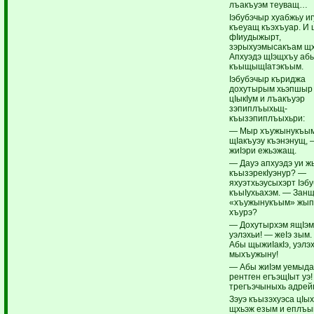
лъакъуэм теуващ…
Iэбубэчыр хуабжьу иг
къеуащ къэхъуар. И 
фIиудыжырт,
зэрыхуэмысакъам щхь
Апхуэдэ щIэщхъу аб
къыщыщIатэкъым.
Iэбубэчыр къриджа
дохутырым хьэпшыр
цIыкIум и лъакъуэр
зэпиплъыхьщ-
къызэпиплъыхьри:
— Мыр хъужынукъым
щIакъуэу къэнэнущ,
жиIэри ежьэжащ.
— Дауэ апхуэдэ уи ж
къызэрекIуэнур? —
яхуэтхьэусыхэрт Iэб
къыIухьахэм. — Занщ
«хъужынукъым» жып
хъурэ?
— Дохутырхэм ящIэм
уэлэхьи! — жеIэ зым
Абы щыжиIакIэ, уэлэх
мыхъужыну!
— Абы жиIэм уемыдаI
рентген егъэщIыт уэ
трегъэчыныхь адрей
Зэуэ къызэхуэса цIы
щхьэж езым и еплъы