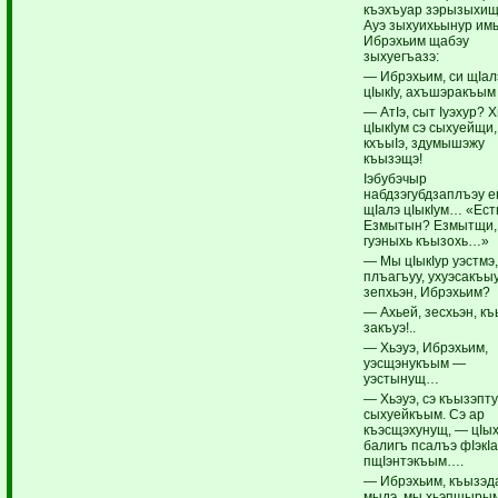
къэхъуар зэрызыхищ
Ауэ зыхуихьынур имы
Ибрэхьим щабэу
зыхуегъазэ:
— Ибрэхьим, си щIал
цIыкIу, ахъшэракъым 
— АтIэ, сыт Iуэхур? Х
цIыкIум сэ сыхуейщи,
кхъыIэ, здумышэжу
къызэщэ!
Iэбубэчыр
набдзэгубдзаплъэу 
щIалэ цIыкIум… «Ес
Езмытын? Езмытщи,
гуэныхь къызохь…»
— Мы цIыкIур уэстмэ
плъагъуу, ухуэсакъы
зепхьэн, Ибрэхьим?
— Ахьей, зесхьэн, к
закъуэ!..
— Хьэуэ, Ибрэхьим,
уэсщэнукъым —
уэстынущ…
— Хьэуэ, сэ къызэпт
сыхуейкъым. Сэ ар
къэсщэхунущ, — цIы
балигъ псалъэ фIэкI
пщIэнтэкъым….
— Ибрэхьим, къызэд
мыдэ, мы хьэпшыры