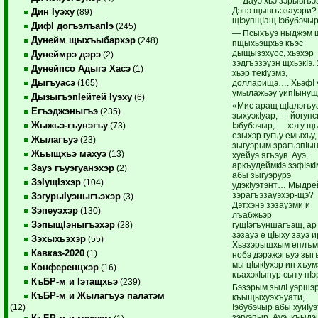
— Дауэ хьэ зэрывгъэ
Дэнэ щывгъэзауэри
Дин Iуэху
(89)
щIэупщIащ Iэбубэчыр
ДифI догъэлъапIэ
(245)
— Псыхъуэ ныджэм 
Дунейм щыхъыбархэр
(248)
пщыхьэщхьэ къэс
дыщызэхуос, хьэхэр
Дунеймрэ дэрэ
(2)
зэдгъэзэуэн щхьэкIэ.
Дунейпсо Адыгэ Хасэ
(1)
хьэр текIуэмэ,
Дыгъуасэ
долларищэ…. ХьэфI у
(165)
умылажьэу уипIыну
ДызыгъэпIейтей Iуэху
(6)
«Мис аращ щIалэгъу
Егъэджэныгъэ
(235)
зыхуэкIуар, — йогуп
Жыжьэ-гъунэгъу
Iэбубэчыр, — хэту щ
(73)
езыхэр гугъу емыхьу,
Жылагъуэ
(23)
зыгуэрым зрагъэпIы
Жьыщхьэ махуэ
(13)
хуейуэ ягъэув. Ауэ,
аркъудеймкIэ зэфIэкI
Зауэ гъуэгуанэхэр
(2)
абы зыгуэрурэ
ЗэIущIэхэр
(104)
удэкIуэтэнт… Мыдре
зэрагъэзауэхэр-щэ?
ЗэгурыIуэныгъэхэр
(3)
Дэтхэнэ зэзауэми и
Зэпеуэхэр
(130)
лъабжьэр
ЗэпыщIэныгъэхэр
гущIэгъуншагъэщ, ар
(28)
зэзауэ е цIыху зауэ и
Зэхыхьэхэр
(55)
Хьэзэрышхым еплъм
Кавказ-2020
(1)
нобэ дэрэжэгъуэ зыг
мы цIыкIухэр ин хъум
Конференцхэр
(16)
къахэкIынур сыту пIэ
КъБР-м и Iэтащхьэ
(239)
Бэзэрым зылI уэршэ
КъБР-м и Жылагъуэ палатэм
къыщыхуэхъуати,
Iэбубэчыр абы хуиIу
(12)
зэгуэпыр. Ауэ, къыд