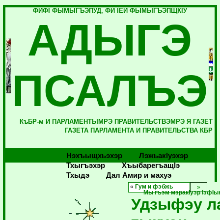
ФИФI ФЫМЫГЪЭПУД, ФИ IЕЙ ФЫМЫГЪЭПЩКIУ
АДЫГЭ
ПСАЛЪЭ
КъБР-м И ПАРЛАМЕНТЫМРЭ ПРАВИТЕЛЬСТВЭМРЭ Я ГАЗЕТ
ГАЗЕТА ПАРЛАМЕНТА И ПРАВИТЕЛЬСТВА КБР
Нэхъыщхьэхэр
Лэжьакlуэхэр
Тхыгъэхэр
Хъыбарегъащlэ
Тхыдэ
Дал Амир и махуэ
«
Гум и фэбжь
Мы гъэм мэракIуэр IэфI
Удзыфэу л