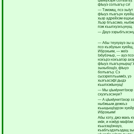
цIыкIухэри солъагъу.
фIыуэ солъагъу сэ!
— Тэмэмщ, псэ зыIут
фIыуэ лъагъун хуейщ
хьэр адрейхэм ещхь
Хьэр бгъасэмэ, ныбж
пэж къыпхуэхъунущ.
— Дауэ зэрыбгъэсэн
— Абы теухуауэ зы 
псо къэбухын хуейщ,
Ибрэхьим, — жеIэ
Iэбубэчыр, — ауэ пс
нэхърэ нэхъапэр ахэ
фIыуэ лъагъунырщ! 
зыхыбощIэ, фIыуэ
болъагъу. Сэ
сызэреплъымкIэ, уэ
хьэгъасэфI дыдэ
къыпхэкIынущ!
— Мы цIыкIунитIэхэр
схуэгъэсэнуи?
— А цIыкIунитIэхэр з
ныбжьым дежкъэ
къыщыщIэдзэн хуейр
Ибрэхьим!
Абы хэту, джэ макъ к
икIи, и нэкIур мафIэм
къызэщIэнауэ,
къабгъэдэлъэдащ з