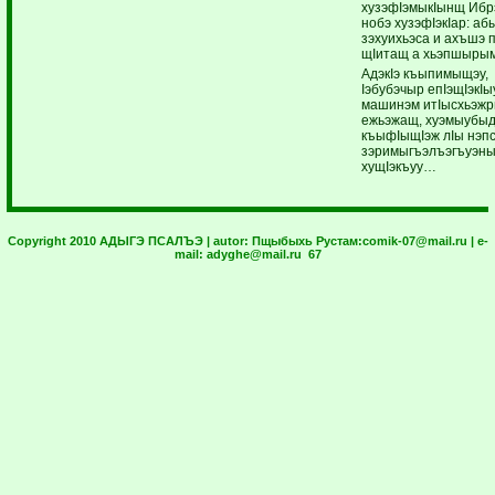
хузэфIэмыкIынщ Ибр
нобэ хузэфIэкIар: аб
зэхуихьэса и ахъшэ 
щIитащ а хьэпшыр
АдэкIэ къыпимыщэу,
Iэбубэчыр епIэщIэкIы
машинэм итIысхьэжр
ежьэжащ, хуэмыубы
къыфIыщIэж лIы нэп
зэримыгъэлъэгъуэн
хущIэкъуу…
Copyright 2010 АДЫГЭ ПСАЛЪЭ | autor:
Пщыбыхь Рустам:
comik-07@mail.ru
| e-
mail:
adyghe@mail.ru
67