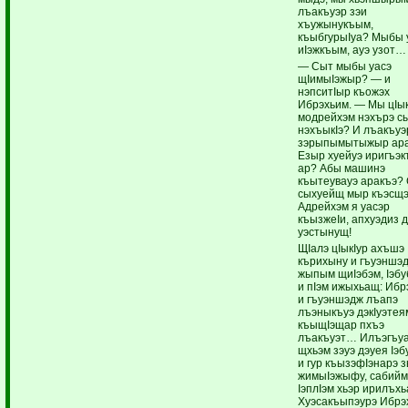
лъакъуэр зэи
хъужынукъым,
къыбгурыIуа? Мыбы 
иIэжкъым, ауэ узот…
— Сыт мыбы уасэ
щIимыIэжыр? — и
нэпситIыр къожэх
Ибрэхьим. — Мы цIык
модрейхэм нэхърэ сы
нэхъыкIэ? И лъакъуэ
зэрыпымытыжыр ар
Езыр хуейуэ иригъэк
ар? Абы машинэ
къытеувауэ аракъэ?
сыхуейщ мыр къэсщэ
Адрейхэм я уасэр
къызжеIи, апхуэдиз 
уэстынущ!
ЩIалэ цIыкIур ахъшэ
кърихыну и гъуэншэ
жыпым щиIэбэм, Iэб
и пIэм ижыхьащ: Ибр
и гъуэншэдж лъапэ
лъэныкъуэ дэкIуэтея
къыщIэщар пхъэ
лъакъуэт… Илъэгъуа
щхьэм зэуэ дэуея Iэ
и гур къызэфIэнарэ 
жимыIэжыфу, сабийм
IэплIэм хьэр ирилъх
Хуэсакъыпэурэ Ибрэ