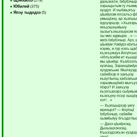
Щэнхабзэ
(179)
дахьэхати, Iэбубэчы
зэрыщытым гу лъим
Юбилей
(375)
хуэдэт. И ныбжьэгъу
Япэу тыдодзэ
(5)
цIыкIухэм епсалъэ фI
умыщIэну, ар хьэпш
ядоуэршэр. «Хьэзэ
якъуэшхыкIыну
зызыгъэхьэзырхэм 
зы мис иджыри…» — 
жеIэ Iэбубэчыр. Ауэ, 
цIыкIум тIэкIурэ кIэ
нэужь, и гур нэхъ ща
къэхъужауэ йогупсыс
«Илъэсийм ит къыщI
мы цIыкIур. Къабзэл
хуэпащ. ЗэранщIакIу
хуэдэкъым. Мыпхуэд
сабийхэр я закъуэу
къаутIыпщ хабзэкъы
зэрымыщIэкIэ мыгъу
пIэрэ? И закъуэу
къэзгъанэрэ сыIукIы
къэхъуну псор зыщIэ
хэт!…»
— Хьэпшырхэр уигу
ирихьрэ? — йоупщI
Iэбубэчыр, сабийм
хьэмбыIуу бгъэдотIы
— Дахэ цIыкIухэщ.
Дыхьэшхэнхэщ.
Къызэдзэкъэн хуэдэ
защI.