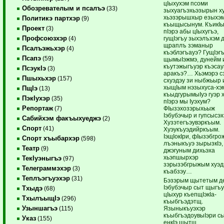
цIыхухэм псоми
Обозревателым и псалъэ
(33)
зыхуагъэхьэзырын х
хьэзэрышхыр езыхэм
Политикэ партхэр
(9)
къыщысынум. КъикI
Проект
(3)
пIэрэ абы цIыхугъэ,
Профсоюзхэр
гущIэгъу зыхэлъхэм
(4)
щраплъ зэманыр
Псалъэжьхэр
(4)
къэблэгъауэ? ГущIэг
Псапэ
(59)
щымыIэжмэ, дунейм 
къутэжыгъуэр къэсау
ПсэукIэ
(3)
аракъэ?… Хьэмэрэ с
Пшыхьхэр
(157)
схуэдэу зи ныбжьыр 
хыщIым нэзыхуса-хэ
ПщIэ
(13)
къыдгурымыIуэ гуэр 
ПэкIухэр
(35)
пIэрэ мы Iуэхум?
Репортаж
ФIызэхозэрыхьыж
(7)
Iэбубэчыр и гупсысэх
Сабийхэм факъыхуеджэ
(2)
Хузэтегъэувэркъым.
Спорт
(41)
Хуэукъуэдийркъым.
IэщIокIри, фIызэбгро
Спорт хъыбархэр
(598)
лъэныкъуэ зырызкIэ,
Театр
(9)
джэгуным дихьэха
хьэпшырхэр
ТекIуэныгъэ
(97)
зэрызэбгрыжым хуэд
Телеграммэхэр
(3)
къабзэу…
Теплъэгъуэхэр
(31)
Бэзэрым щытетым д
Iэбубэчыр сыт щыгъ
Тхыдэ
(68)
цIыхур къепщIэкIа
ТхылъыщIэ
(296)
къыбгъэдэтщ.
Узыншагъэ
Языныкъуэхэр
(115)
къыбгъэдоувыIэри с
Указ
(155)
енкIэ щытщ,