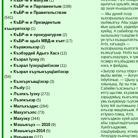
КъБР-м и махуэм
(1)
щыгугъа щхьэкIэ, мо
КъБР-м и Парламентым
(108)
ар зыуи къыщыхъуа
КъБР-м и Правительствэм
— Мы дуней псор
(541)
хьэзэрышхыу къызэх
КъБР-м и Президентым
ныбжьэгъу. Абы уадек
кIын щхьэкIэ, уадекIу
къыхуатххэр
(1)
хуейщ. А сабийхэр 
КъБР-м и прокуратурэм
(2)
зыхыхьэну гъащIэм 
уи гугъэ къащыпэпл
КъБР-м щыIэ МВД-м къет
(17)
АтIэ, зэгъащIэ —
Къуажэхьхэр
(2)
хьэзэрышхщ къапэтI
къэкъугъыр. Нобэ хь
Къэбэрдей Адыгэ Хасэ
(12)
зэрагъэзауэурэ, я гу
Къэрал Iуэху
(9)
псэмрэ ягъэбыдэмэ к
Къэрал IуэхущIапIэхэм
нэхъ я фейдэщ.
(11)
«Зыгуэр хэлъу пIэрэ-
Къэрал къулыкъущIапIэхэр
мыбы жиIэм, — йогу
(54)
Iэбубэчыр. — ЦIыху ц
КъэхъукъащIэхэр
(3)
зэIыхьащ. Ар зы пэж.
ЛъэIу
(1)
Сабийм гъэсэныгъэ 
епту щытми, къуажэ
Лъэпкъ Iуэху
(272)
зэрыдэкIыу, къагъэпц
Лъэпкъхэр
(5)
ужь къиувэнур гъунэ
Iуэху Iей зылэжьыну 
Малъхъэдис
(284)
илъхэр мащIэкъым. 
Махуэгъэпс
(73)
етIуанэ пэжщ. АтIэ,
Махуэку
хуегъэджэн хуей щIэ
(344)
абы зэрыпэщIэтыну
Мэшыкъуэ — 2010
(9)
Хуебгъаджэми,
Мэшыкъуэ-2014
(5)
пэщIэувэфыну, ятекI
Апхуэдэу къапщтэмэ
Нэтынхэр
(227)