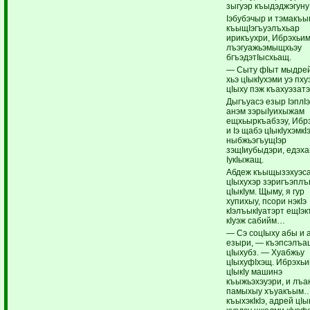
зыгуэр къыдэджэгун
Iэбубэчыр и тэмакъ
къыщIэгъуэлъхьар
ирикъухри, Ибрэхьи
лъэгуажьэмыщхьэу
бгъэдэтIысхьащ.
— Сыту фIыт мыдрей
хьэ цIыкIухэми уэ пху
цIыху пэж къахуэза
Дыгъуасэ езыр IэплIэ
анэм зэрыIуихыжам
ещхьыркъабзэу, Ибр
и Iэ щабэ цIыкIухэмкI
ныбжьэгъущIэр
зэщIиубыдэри, едэха
IукIыжащ.
Абдеж къыщызэхуэс
цIыхухэр зэригъэпл
цIыкIум. Щыму, я гур
хупихыу, псори нэкIэ
кIэлъыкIуатэрт ещIэ
кIуэж сабийм…
— Сэ соцIыху абы и 
езыри, — къэпсэлъа
цIыхубз. — Хуабжьу
цIыхуфIхэщ. Ибрэхь
цIыкIу машинэ
къыжьэхэуэри, и лъа
памыхыу хъуакъым
къыхэкIкIэ, адрей цIы