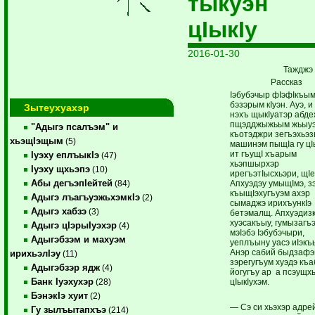
тыкуэн
цIыкIу
2016-01-30
Тажджэ
Рассказ
Iэбубэчыр фIэфIкъы
бэзэрым кIуэн. Ауэ, и
Зытеухуахэр
нэхъ щыкIуатэр абд
пщэдджыжьым жьыу
"Адыгэ псалъэм" и
къотэджри зегъэхьэз
хьэщIэщым
(5)
машинэм пыщIа гу цI
ит гъущI хъарым
Iуэху еплъыкIэ
(47)
хьэпшырхэр
Iуэху щхьэпэ
(10)
ирегъэтIысхьэри, щI
Абы дегъэпIейтей
Апхуэдэу умыщIмэ, з
(84)
къыщIэхугъуэм ахэр
Адыгэ лъагъуэжьхэмкIэ
(2)
сымаджэ ирихъункIэ
Адыгэ хабзэ
(3)
бетэмалщ. Апхуэдизк
хуэсакъыу, гумызагъ
Адыгэ цIэрыIуэхэр
(4)
мэIэбэ Iэбубэчыри,
Адыгэбзэм и махуэм
уеплъыну уасэ иIэкъ
Анэр сабий быдзаф
ирихьэлIэу
(11)
зэрегугъум хуэдэ къа
Адыгэбзэр ядж
(4)
йогугъу ар а псэущх
Банк Iуэхухэр
цIыкIухэм.
(28)
БэнэкIэ хуит
(2)
— Сэ си хьэхэр адре
Гу зылъытапхъэ
(214)