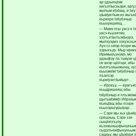
ар удзыпцIэм
хигъэтIысхьэри, аргу
жыпым иIэбащ, и Iэгу
цIыкIуитIым из жьгъе
кърихри Iэбубэчыр
къыхуишиящ…
— Мамэ псы уасэ е I
уасэ къызитмэ,
зэзгъэтIылъэкIыурэ,
мыпхуэдиз зэхуэсхьэ
Ауэ сэ сиIэр псори 
зэрыхъур. Мыр ирик
Иримыкъунумэ, мо
удзыфэу ла тыкуэн ц
си анэр щIэтщи, абы
къезгъэхьыжынщ, ху
къызжеIи! Iэбубэчыр 
лъапсэр
къриIуэнтIыкIырт…
— Ирокъу, — ерагъкI
къыдришеящ абы.
Iэбубэчыр и плъэкIэмк
щытыкIэмкIэ Ибрэхь
къищIащ абы псори
къызэрыгурыIуар…
— Сэри мы хьэ цIыкI
срещхьщ. Сэри зэи
сыщIэпхъуэу
къэзжыхьыфынукъым
сыдэлъеифынукъым.
сэщхьу, мы цIыкIури