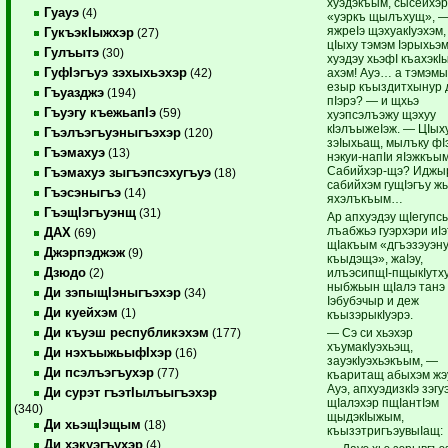
хуэдэкъым, сысейхэ
Гуауэ
(4)
«уэркъ щылъхущ», 
яжреIэ щэхуакIуэхэм
ГукъэкIыжхэр
(27)
цIыху тэмэм Iэрыхьэм
Гулъытэ
(30)
хуэдэу хьэфI къахэкI
ГуфIэгъуэ зэхыхьэхэр
ахэм! Ауэ… а тэмэм
(42)
езыр къыздитхынур 
Гъуазджэ
(194)
пIэрэ? — и щхьэ
Гъуэгу къежьапIэ
(59)
хуэпсэлъэжу щэхуу
кIэлъыжеIэж. — ЦIых
Гъэлъэгъуэныгъэхэр
(120)
зэIыхьащ, мылъку фI
Гъэмахуэ
(13)
нэкуи-напIи яIэжкъым
Сабийхэр-щэ? Иджы
Гъэмахуэ зыгъэпсэхугъуэ
(18)
сабийхэм гущIэгъу ж
Гъэсэныгъэ
(14)
яхэлъкъым…
ГъэщIэгъуэнщ
(31)
Ар апхуэдэу щIегуп
лъабжьэ гуэрхэри иIэ
ДАХ
(69)
щIакъым «дгъэзэуэну
Джэрпэджэж
(9)
къыдэщэ», жаIэу,
Дзюдо
илъэсипщI-пщыкIутху
(2)
ныбжьын щIалэ танэ 
Ди зэпыщIэныгъэхэр
(34)
Iэбубэчыр и деж
Ди куейхэм
(1)
къызэрыкIуэрэ.
Ди къуэш республикэхэм
— Сэ си хьэхэр
(177)
хъумакIуэхьэщ,
Ди нэхъыжьыфIхэр
(16)
зауэкIуэхьэкъым, —
Ди псэлъэгъухэр
(77)
къаритащ абыхэм жэ
Ауэ, апхуэдизкIэ зэгу
Ди сурэт гъэтIылъыгъэхэр
щIалэхэр пщIантIэм
(340)
щыдэкIыжым,
Ди хьэщIэщым
(18)
къызэтригъэувыIащ:
Ди хэкуэгъухэр
(4)