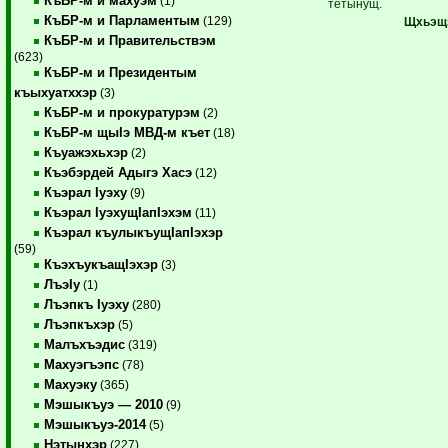
КъБР-м и махуэм
(1)
тетынущ.
КъБР-м и Парламентым
(129)
Щхьэщэ
КъБР-м и Правительствэм
(623)
КъБР-м и Президентым
къыхуатххэр
(3)
КъБР-м и прокуратурэм
(2)
КъБР-м щыIэ МВД-м къет
(18)
Къуажэхьхэр
(2)
Къэбэрдей Адыгэ Хасэ
(12)
Къэрал Iуэху
(9)
Къэрал IуэхущIапIэхэм
(11)
Къэрал къулыкъущIапIэхэр
(59)
КъэхъукъащIэхэр
(3)
ЛъэIу
(1)
Лъэпкъ Iуэху
(280)
Лъэпкъхэр
(5)
Малъхъэдис
(319)
Махуэгъэпс
(78)
Махуэку
(365)
Мэшыкъуэ — 2010
(9)
Мэшыкъуэ-2014
(5)
Нэтынхэр
(227)