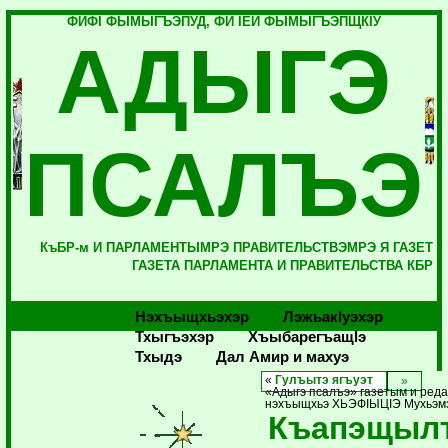
ФИФI ФЫМЫГЪЭПУД, ФИ IЕЙ ФЫМЫГЪЭПЩКIУ
АДЫГЭ
ПСАЛЪЭ
КъБР-м И ПАРЛАМЕНТЫМРЭ ПРАВИТЕЛЬСТВЭМРЭ Я ГАЗЕТ
ГАЗЕТА ПАРЛАМЕНТА И ПРАВИТЕЛЬСТВА КБР
Нэхъыщхьэхэр
Лэжьакlуэхэр
Тхыгъэхэр
Хъыбарегъащlэ
Тхыдэ
Дал Амир и махуэ
«
Гулъытэ ягъуэт
«Адыгэ псалъэ» газетым и реда
нэхъыщхьэ ХЬЭФIЫЦIЭ Мухьэм
Къапэщыл