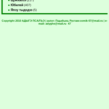
Щэнхабзэ
(217)
Юбилей
(407)
Япэу тыдодзэ
(5)
Copyright 2010 АДЫГЭ ПСАЛЪЭ | autor:
Пщыбыхь Рустам:
comik-07@mail.ru
| e-
mail:
adyghe@mail.ru
47