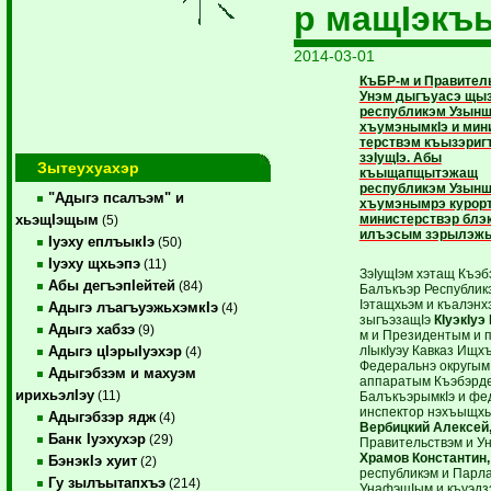
р мащIэкъ
2014-03-01
КъБР-м и Правител
Унэм дыгъуасэ щы
республикэм Узын
хъумэнымкIэ и мин
терствэм къызэри
зэIущIэ. Абы
Зытеухуахэр
къыщапщытэжащ
республикэм Узын
"Адыгэ псалъэм" и
хъумэнымрэ курорт
министерствэр блэк
хьэщIэщым
(5)
илъэсым зэрылэжь
Iуэху еплъыкIэ
(50)
Iуэху щхьэпэ
(11)
ЗэIущIэм хэтащ Къэб
Абы дегъэпIейтей
(84)
Балъкъэр Республик
Iэтащхьэм и къалэнхэ
Адыгэ лъагъуэжьхэмкIэ
(4)
зыгъэзащIэ
КIуэкIуэ
Адыгэ хабзэ
(9)
м и Президентым и 
лIыкIуэу Кавказ Ищх
Адыгэ цIэрыIуэхэр
(4)
Федеральнэ округым
Адыгэбзэм и махуэм
аппаратым Къэбэрд
ирихьэлIэу
(11)
БалъкъэрымкIэ и фе
инспектор нэхъыщхь
Адыгэбзэр ядж
(4)
Вербицкий Алексей
Банк Iуэхухэр
(29)
Правительствэм и У
Храмов Константин,
БэнэкIэ хуит
(2)
республикэм и Парл
Гу зылъытапхъэ
(214)
УнафэщIым и къуэд