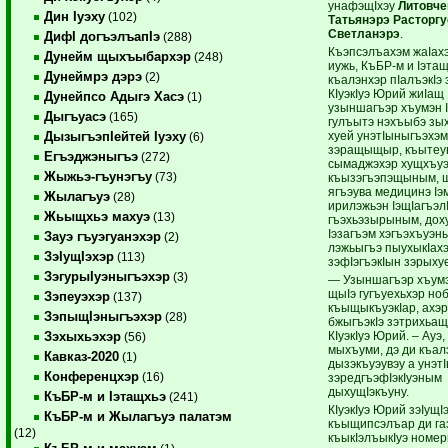
унафэщIхэу
Литовче
Дин Iуэху
(102)
Татьянэрэ Расторгу
Светланэрэ
.
ДифI догъэлъапIэ
(288)
Къэпсэлъахэм жаIахэ
Дунейм щыхъыбархэр
(248)
иужь, КъБР-м и Iэта
Дунеймрэ дэрэ
(2)
къалэнхэр пIалъэкIэ
КIуэкIуэ Юрий жиIащ
Дунейпсо Адыгэ Хасэ
(1)
узыншагъэр хъумэн I
Дыгъуасэ
(165)
гулъытэ нэ­хъыбэ зы
хуей унэтIыныгъэхэм
ДызыгъэпIейтей Iуэху
(6)
зэращыщыр, къытеу
Егъэджэныгъэ
(272)
сымаджэхэр хущхъуэ
Жыжьэ-гъунэгъу
(73)
къызэгъэпэщыным, щ
ягъэува медицинэ I
Жылагъуэ
(28)
ирилэ­жьэн IэщIагъэл
Жьыщхьэ махуэ
(13)
гъэхьэзырыным, дох
Iэзагъэм хэгъэхъуэн
Зауэ гъуэгуанэхэр
(2)
лэжьыгъэ пыухыкIах
ЗэIущIэхэр
(113)
зэфIэгъэкIын зэрыху
ЗэгурыIуэныгъэхэр
(3)
— Узыншагъэр хъумэ
щыIэ гугъуехьхэр но
Зэпеуэхэр
(137)
къыщыкъуэкIар, ахэр
ЗэпыщIэныгъэхэр
(28)
бжыгъэкIэ зэтри­хьа
КIуэкIуэ Юрий. – Ауэ,
Зэхыхьэхэр
(56)
мыхъуми, дэ ди къа
Кавказ-2020
(1)
дызэкъуэувэу а унэт
Конференцхэр
(16)
зэредгъэфIэкIуэным
дыхущIэкъуну.
КъБР-м и Iэтащхьэ
(241)
КIуэкIуэ Юрий зэIущI
КъБР-м и Жылагъуэ палатэм
къыщипсэлъар ди га
(12)
къыкIэлъыкIуэ номе