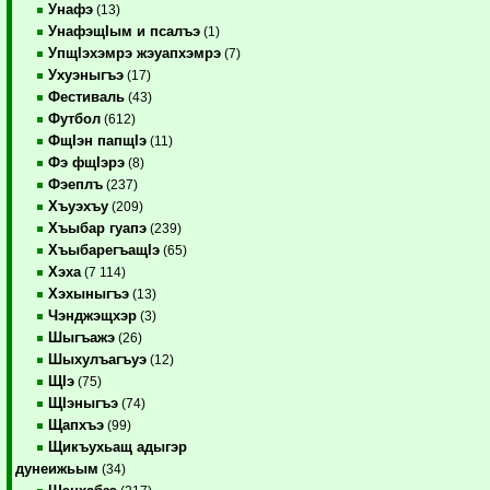
Унафэ
(13)
УнафэщIым и псалъэ
(1)
УпщIэхэмрэ жэуапхэмрэ
(7)
Ухуэныгъэ
(17)
Фестиваль
(43)
Футбол
(612)
ФщIэн папщIэ
(11)
Фэ фщIэрэ
(8)
Фэеплъ
(237)
Хъуэхъу
(209)
Хъыбар гуапэ
(239)
ХъыбарегъащIэ
(65)
Хэха
(7 114)
Хэхыныгъэ
(13)
Чэнджэщхэр
(3)
Шыгъажэ
(26)
Шыхулъагъуэ
(12)
ЩIэ
(75)
ЩIэныгъэ
(74)
Щапхъэ
(99)
Щикъухьащ адыгэр
дунеижьым
(34)