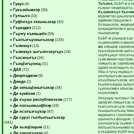
Татьянэ,
КъБР-м и I
Гуауэ
(4)
къэрал чэнджэщэгъу
ГукъэкIыжхэр
(30)
Къэрмокъуэ Хьэчим
Гулъытэ
(33)
ведомствэ щхьэхуэхэ
администрацэхэм я
ГуфIэгъуэ зэхыхьэхэр
(42)
Iэтащхьэхэр, медици
Гъуазджэ
(212)
IуэхущIапIэхэм я дох
хъыщхьэхэр.
Гъуэгу къежьапIэ
(59)
КъБР-м узыншагъэр
Гъэлъэгъуэныгъэхэр
(135)
хъумэнымкIэ и мини
Гъэмахуэ
(13)
мэ
зэIущIэр зэрекIуэ
къызэхуэсахэр щигъэ
Гъэмахуэ зыгъэпсэхугъуэ
(18)
зыубгъуауэ тепсэлъ
Гъэсэныгъэ
(16)
гъэм министерствэм 
лэжьыгъэр зэрекIуэкI
ГъэщIэгъуэнщ
(31)
адэкIэ къапэщылъ къ
ДАХ
(72)
Абы и гугъу ищIащ я
Джэрпэджэж
(9)
унэтIыныгъэм щызыI
ехъулIэныгъэхэм, ап
Дзюдо
(2)
къыхигъэщащ зыIууэ 
Ди зэпыщIэныгъэхэр
(34)
гъуехьхэмрэ абыхэм я
хъунухэмрэ.
Ди куейхэм
(1)
Апхуэдэу зыпэрыт Iэ
Ди къуэш республикэхэм
(177)
щекIуэкI лэжьыгъэр з
Ди нэхъыжьыфIхэр
(16)
къагъэлъагъуэу зэIу
къыщыпсэлъащ Iэма
Ди псэлъэгъухэр
(87)
медицинэ страхован
Ди сурэт гъэтIылъыгъэхэр
щIыналъэ фондым, 
(341)
узыншагъэр хъумэн I
Ди хьэщIэщым
(21)
кIэлъыплъынымкIэ Iу
и къудамэу КъБР-м щ
Ди хэкуэгъухэр
(4)