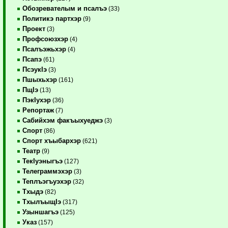
Обозревателым и псалъэ
(33)
Политикэ партхэр
(9)
Проект
(3)
Профсоюзхэр
(4)
Псалъэжьхэр
(4)
Псапэ
(61)
ПсэукIэ
(3)
Пшыхьхэр
(161)
ПщIэ
(13)
ПэкIухэр
(36)
Репортаж
(7)
Сабийхэм факъыхуеджэ
(3)
Спорт
(86)
Спорт хъыбархэр
(621)
Театр
(9)
ТекIуэныгъэ
(127)
Телеграммэхэр
(3)
Теплъэгъуэхэр
(32)
Тхыдэ
(82)
ТхылъыщIэ
(317)
Узыншагъэ
(125)
Указ
(157)